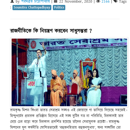
by
পরমব্রত চট্টোপাধ্যায়
|
22 November, 2020
|
2166
|
Tags
:
Soumitra Chattopadhyay
Politics
রাজনীতিকে কি নিয়ন্ত্রণ করবেন সাধুসন্তরা ?
রামকৃষ্ণ মিশন কিংবা ভারত সেবাশ্রম সঙ্ঘও এই জোয়ারে গা ভাসিয়ে দিয়েছে সহজেই।
হিন্দুধর্মের প্রচারক প্রতিষ্ঠান হিসেবে এই সঙ্ঘ দুটির যত না পরিচিতি, চিরকালই তার
চেয়ে ঢের বড়ো করে চিরকাল প্রদর্শিত হয়েছে তাঁদের সেবামূলক প্রচেষ্টা। রামকৃষ্ণ
মিশনের মূল কর্মনীতি ঘোষিতভাবেই ‘বহুজনহিতায় বহুজনসুখায়’, অন্য সঙ্ঘটির তো