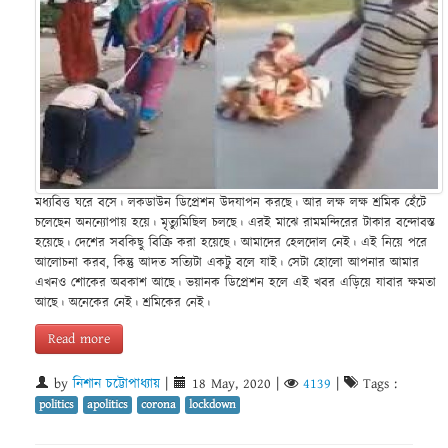
মধ্যবিত্ত ঘরে বসে। লকডাউন ডিপ্রেশন উদযাপন করছে। আর লক্ষ লক্ষ শ্রমিক হেঁটে
চলেছেন অনন্যোপায় হয়ে। মৃত্যুমিছিল চলছে। এরই মাঝে রামমন্দিরের টাকার বন্দোবস্ত
হয়েছে। দেশের সবকিছু বিক্রি করা হয়েছে। আমাদের হেলদোল নেই। এই নিয়ে পরে
আলোচনা করব, কিন্তু আদত সত্যিটা একটু বলে যাই। সেটা হোলো আপনার আমার
এখনও শোকের অবকাশ আছে। ভয়ানক ডিপ্রেশন হলে এই খবর এড়িয়ে যাবার ক্ষমতা
আছে। অনেকের নেই। শ্রমিকের নেই।
Read more
by
নিশান চট্টোপাধ্যায়
|
18 May, 2020
|
4139
|
Tags :
politics
apolitics
corona
lockdown