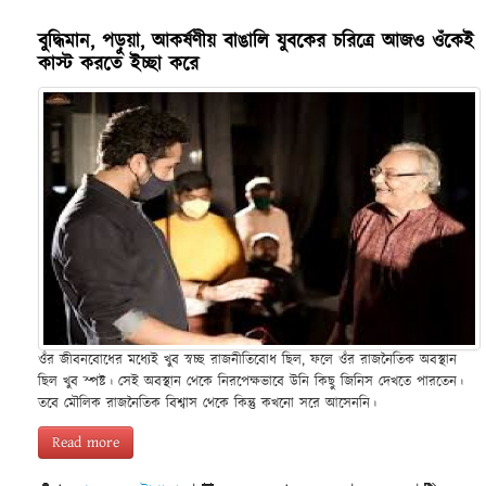
বুদ্ধিমান, পড়ুয়া, আকর্ষণীয় বাঙালি যুবকের চরিত্রে আজও ওঁকেই
কাস্ট করতে ইচ্ছা করে
ওঁর জীবনবোধের মধ্যেই খুব স্বচ্ছ রাজনীতিবোধ ছিল, ফলে ওঁর রাজনৈতিক অবস্থান
ছিল খুব স্পষ্ট। সেই অবস্থান থেকে নিরপেক্ষভাবে উনি কিছু জিনিস দেখতে পারতেন।
তবে মৌলিক রাজনৈতিক বিশ্বাস থেকে কিন্তু কখনো সরে আসেননি।
Read more