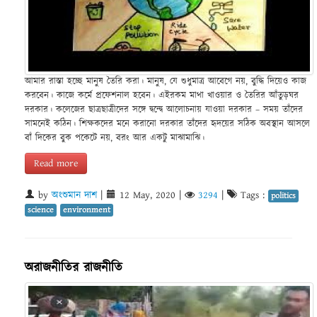
আমার রাস্তা হচ্ছে মানুষ তৈরি করা। মানুষ, যে শুধুমাত্র আবেগে নয়, বুদ্ধি দিয়েও কাজ
করবেন। কাজে কর্মে প্রফেশনাল হবেন। এইরকম মাথা খাওয়ার ও তৈরির আঁতুড়ঘর
দরকার। কলেজের ছাত্রছাত্রীদের সঙ্গে দ্বন্দ্বে আলোচনায় যাওয়া দরকার – সময় তাঁদের
সামনেই কঠিন। শিক্ষকদের মনে করানো দরকার তাঁদের হৃদয়ের সঠিক অবস্থান আসলে
বাঁ দিকের বুক পকেটে নয়, বরং আর একটু মাঝামাঝি।
Read more
by
অংশুমান দাশ
|
12 May, 2020
|
3294
|
Tags :
politics
science
environment
অরাজনীতির রাজনীতি