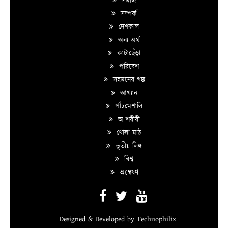
সমাজ
সম্পর্ক
দেশকাল
অন্য অর্থ
কাটাছেঁড়া
পরিবেশ
সহমনের গল্প
আখ্যান
পাঁচমেশালি
অ-শরীরী
খোলা মাঠ
তৃতীয় লিঙ্গ
বিশ্ব
অন্বেষণ
Designed & Developed by
Technophilix