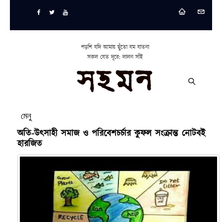
পড়শি যদি আমায় ছুঁতো যম যাতনা
সকল যেত দূরে: লালন সাঁই
মেনু
অতি-উৎসাহী সমাজ ও পরিবেশচর্চার কুফল সংক্রান্ত নোটবই
হারজিত