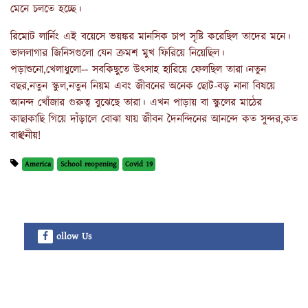
মেনে চলতে হচ্ছে।
রিমোট লার্নিং এই বয়েসে ভয়ঙ্কর মানসিক চাপ সৃষ্টি করেছিল তাদের মনে।
ভাললাগার জিনিসগুলো যেন ক্রমশ মুখ ফিরিয়ে নিয়েছিল।
পড়াশুনো,খেলাধুলো-- সবকিছুতে উৎসাহ হারিয়ে ফেলছিল তারা।নতুন
বছর,নতুন স্কুল,নতুন নিয়ম এবং জীবনের অনেক ছোট-বড় নানা বিষয়ে
আনন্দ খোঁজার গুরুত্ব বুঝেছে তারা। এখন পাড়ায় বা স্কুলের মাঠের
কাছাকাছি গিয়ে দাঁড়ালে বোঝা যায় জীবন দৈনন্দিনের আনন্দে কত সুন্দর,কত
বাঞ্ছনীয়!
America
School reopening
Covid 19
ollow Us