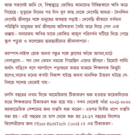
আজ সকলেই জানি যে, বিশ্বজুড়ে কোভিড আমাদের বিভিন্নভাবে ক্ষতি করে
গিয়েছে। মৃত্যুকে দিনের পর দিন খুব কাছ থেকে দেখেছি আমরা। দৈনন্দিন
দেখেছি জীবাণুর সঙ্গে মানুষের অসহায় লড়াই। দেখেছি কীভাবে বর্তমান
পরিস্থিতি মানুষের কর্ম জীবনের অনিশ্চয়তা তৈরি করে দিয়ে গেল এক
ধাক্কায়। নানারকম ক্ষতির মাঝে কোভিড আমূল পরিবর্তন ঘটিয়ে দিয়ে গেছে
স্কুল পড়ুয়া ও কলেজের ছাত্রছাত্রীদের জীবনযাপনে।
ক্যাম্পাস-লাইফ হোক অথবা বন্ধুর সঙ্গে ক্লাসের ফাঁকে আড্ডা,মাঠে
খেলাধুলো--- সব যেন কেমন থমকে গিয়েছিল এদের জীবনে। রিমোট লার্নিং
অর্থাৎ বাড়িতে বসে ল্যাপটপে পড়াশুনো করার মাধ্যমে শিক্ষালাভ কিছুটা
হলেও,তাদের মনের কতটা বিকাশ ঘটছে অথবা মানসিক উত্তরণ ঘটছে সে-
বিষয়ে সন্দেহ থেকেই যায়।
চলতি বছরের প্রথম দিকে আমেরিকায় টিকাকরণ শুরু হওয়ার কয়েকদিনের
মধ্যে শিক্ষকদের টিকাকরণ শুরু হয়ে যায়। তখন থেকেই তাঁরা ২০২১-২০২২
অ্যাকাডেমিক সেশানের জন্য প্রস্তুতি শুরু করেন। এরপর দ্বিতীয় ধাপে প্রস্তুতি
শুরু হয়। এই বছরের মে মাস থেকে শুরু হয় ১২-১৭ বছরের কিশোর
কিশোরীদের জন্য Pfizer-BioNTech Covid-19 এর টিকাকরণ।