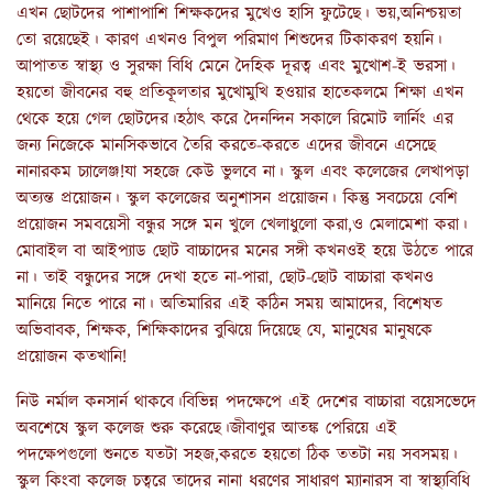
এখন ছোটদের পাশাপাশি শিক্ষকদের মুখেও হাসি ফুটেছে। ভয়,অনিশ্চয়তা
তো রয়েছেই। কারণ এখনও বিপুল পরিমাণ শিশুদের টিকাকরণ হয়নি।
আপাতত স্বাস্থ্য ও সুরক্ষা বিধি মেনে দৈহিক দূরত্ব এবং মুখোশ-ই ভরসা।
হয়তো জীবনের বহু প্রতিকূলতার মুখোমুখি হওয়ার হাতেকলমে শিক্ষা এখন
থেকে হয়ে গেল ছোটদের।হঠাৎ করে দৈনন্দিন সকালে রিমোট লার্নিং এর
জন্য নিজেকে মানসিকভাবে তৈরি করতে-করতে এদের জীবনে এসেছে
নানারকম চ্যালেঞ্জ!যা সহজে কেউ ভুলবে না। স্কুল এবং কলেজের লেখাপড়া
অত্যন্ত প্রয়োজন। স্কুল কলেজের অনুশাসন প্রয়োজন। কিন্তু সবচেয়ে বেশি
প্রয়োজন সমবয়েসী বন্ধুর সঙ্গে মন খুলে খেলাধুলো করা,ও মেলামেশা করা।
মোবাইল বা আইপ্যাড ছোট বাচ্চাদের মনের সঙ্গী কখনওই হয়ে উঠতে পারে
না। তাই বন্ধুদের সঙ্গে দেখা হতে না-পারা, ছোট-ছোট বাচ্চারা কখনও
মানিয়ে নিতে পারে না। অতিমারির এই কঠিন সময় আমাদের, বিশেষত
অভিবাবক, শিক্ষক, শিক্ষিকাদের বুঝিয়ে দিয়েছে যে, মানুষের মানুষকে
প্রয়োজন কতখানি!
নিউ নর্মাল কনসার্ন থাকবে।বিভিন্ন পদক্ষেপে এই দেশের বাচ্চারা বয়েসভেদে
অবশেষে স্কুল কলেজ শুরু করেছে।জীবাণুর আতঙ্ক পেরিয়ে এই
পদক্ষেপগুলো শুনতে যতটা সহজ,করতে হয়তো ঠিক ততটা নয় সবসময়।
স্কুল কিংবা কলেজ চত্বরে তাদের নানা ধরণের সাধারণ ম্যানারস বা স্বাস্থ্যবিধি