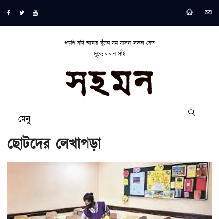
পড়শি যদি আমায় ছুঁতো যম যাতনা সকল যেত
দূরে: লালন সাঁই
মেনু
ছোটদের লেখাপড়া