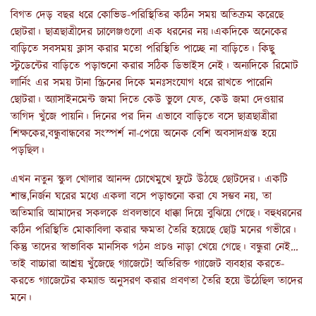
বিগত দেড় বছর ধরে কোভিড-পরিস্থিতির কঠিন সময় অতিক্রম করেছে
ছোটরা। ছাত্রছাত্রীদের চ্যালেঞ্জগুলো এক ধরনের নয়।একদিকে অনেকের
বাড়িতে সবসময় ক্লাস করার মতো পরিস্থিতি পাচ্ছে না বাড়িতে। কিছু
স্টুডেন্টের বাড়িতে পড়াশুনো করার সঠিক ডিভাইস নেই। অন্যদিকে রিমোট
লার্নিং এর সময় টানা স্ক্রিনের দিকে মনঃসংযোগ ধরে রাখতে পারেনি
ছোটরা। অ্যাসাইনমেন্ট জমা দিতে কেউ ভুলে যেত, কেউ জমা দেওয়ার
তাগিদ খুঁজে পায়নি। দিনের পর দিন এভাবে বাড়িতে বসে ছাত্রছাত্রীরা
শিক্ষকের,বন্ধুবান্ধবের সংস্পর্শ না-পেয়ে অনেক বেশি অবসাদগ্রস্ত হয়ে
পড়ছিল।
এখন নতুন স্কুল খোলার আনন্দ চোখেমুখে ফুটে উঠছে ছোটদের। একটি
শান্ত,নির্জন ঘরের মধ্যে একলা বসে পড়াশুনো করা যে সম্ভব নয়, তা
অতিমারি আমাদের সকলকে প্রবলভাবে ধাক্কা দিয়ে বুঝিয়ে গেছে। বহুধরনের
কঠিন পরিস্থিতি মোকাবিলা করার ক্ষমতা তৈরি হয়েছে ছোট্ট মনের গভীরে।
কিন্তু তাদের স্বাভাবিক মানসিক গঠন প্রচণ্ড নাড়া খেয়ে গেছে। বন্ধুরা নেই…
তাই বাচ্চারা আশ্রয় খুঁজেছে গ্যাজেটে! অতিরিক্ত গ্যাজেট ব্যবহার করতে-
করতে গ্যাজেটের কম্যান্ড অনুসরণ করার প্রবণতা তৈরি হয়ে উঠেছিল তাদের
মনে।