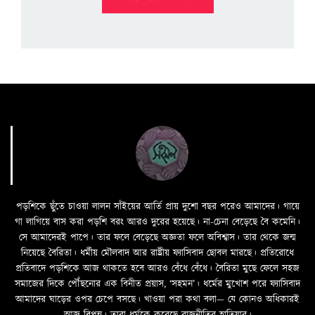
পড়শিকে ছুঁতে চাওয়া লালন সাঁইয়ের আর্তি প্রায় দুশো বছর পরেও আমাদের। গায়ে
গা লাগিয়ে বাস করা পড়শি বরং আরও দুরের হয়েছে। না-চেনা বেড়েছে বৈ কমেনি।
সে আমাদেরই পাপে। তার ফলে বেড়েছে অজ্ঞতা ফলে অবিশ্বাস। তার থেকে জন্ম
নিয়েছে বৈরিতা। ধর্মীয় মৌলবাদ আর রাষ্ট্রীয় ফ্যাসিবাদ ছোবল মারছে। প্রতিরোধে
প্রতিবাদে পড়শিকে আজ থাকতে হবে আরও বেঁধে বেঁধে। বৈরিতা মুছে ফেলে সহজ
সমাজের দিকে পৌঁছনোর এক বিনীত প্রয়াস, ‘সহমন’। ধর্মের মুখোশ পরে ফ্যাসিবাদ
আমাদের ঘাড়ের ওপর চেপে বসছে। খাওয়া পরা কথা বলা—­­ যে কোনও অধিকারই