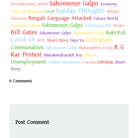
Sahomoner Galpo
Revolutionary Artist
Economy
Sunday THOughts
India US Relation
Covid
Bengal
Bengali Language Attacked
Elections
Future World
Sahomoner Galpo
Munawar Faruqi
Electricity Bill
Strike
Bill Gates
BakriEid
Sahomoner Galpo
Sahomoner Galpo
Covid 19
Collegium
AITC
Short Story
Deja Vu
R G
Communalism
Sahomoner Galpo
Maharashtra Crisis
Kar Protest
Manabendranath Roy
NREGA
Unemployment
corona
Sudent Movement
Corona
Short
Story
0 Comments
Post Comment