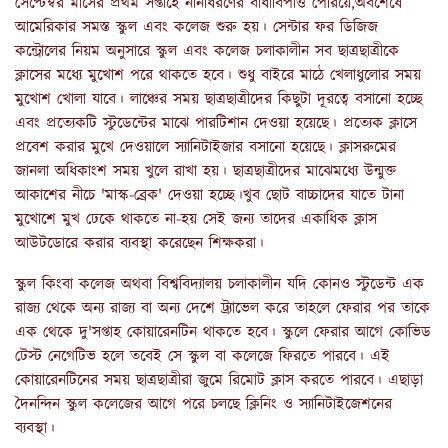
সেপ্টেম্বর মাসের প্রথম সপ্তাহে নানাধরণের বাধাবিপত্তি পেরিয়ে,অবশেষে
আমেরিকার সমস্ত স্কুল এবং কলেজ শুরু হয়। সেন্টার ফর ডিজিজ
কন্ট্রোলের নিয়ম অনুসারে স্কুল এবং কলেজ চলাকালীন সব ছাত্রছাত্রীকে
ক্লাসের মধ্যে মুখোশ পরে থাকতে হবে। শুধু বাইরে মাঠে খেলাধুলোর সময়
মুখোশ খোলা যাবে। লাঞ্চের সময় ছাত্রছাত্রীদের কিছুটা দূরত্বে বসানো হচ্ছে
এবং প্রত্যেকটি স্টুডেন্টের মাঝে পারটিশান দেওয়া হয়েছে। প্রত্যেক ক্লাসে
প্রবেশ করার মুখে দেওয়ালে স্যানিটাইজার বসানো হয়েছে। ক্লাসরুমের
জানলা অধিকাংশ সময় খুলে রাখা হয়। ছাত্রছাত্রীদের মাঝেমধ্যে উন্মুক্ত
আকাশের নীচে 'মাস্ক-ব্রেক' দেওয়া হচ্ছে।খুব ছোট বাচ্চাদের যাতে টানা
মুখোশে মুখ ঢেকে থাকতে না-হয় সেই জন্য তাদের একাধিক ক্লাস
আউটডোরে করার ব্যবস্থা করেছেন শিক্ষকরা।
স্কুল কিংবা কলেজ অথবা বিশ্ববিদ্যালয় চলাকালীন যদি কোনও স্টুডেন্ট এক
রাজ্য থেকে অন্য রাজ্য বা অন্য দেশে ট্র্যাভেল করে তাহলে ফেরার পর তাকে
এক থেকে দু'সপ্তাহ কোয়ারেনটিন থাকতে হবে। স্কুলে ফেরার আগে কোভিড
টেস্ট নেগেটিভ হলে তবেই সে স্কুল বা কলেজে ফিরতে পারবে। এই
কোয়ারেনটিনের সময় ছাত্রছাত্রীরা জুমে রিমোট ক্লাস করতে পারবে। এছাড়া
দৈনন্দিন স্কুল কলেজের আগে পরে চলছে ক্লিনিং ও স্যানিটাইজেশনের
ব্যবস্থা।