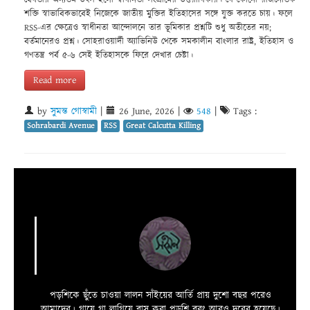
বৈধতার অন্যতম উৎস হলো স্বাধীনতা সংগ্রামের উত্তরাধিকার। যে কোনো রাজনৈতিক
শক্তি স্বাভাবিকভাবেই নিজেকে জাতীয় মুক্তির ইতিহাসের সঙ্গে যুক্ত করতে চায়। ফলে
RSS-এর ক্ষেত্রেও স্বাধীনতা আন্দোলনে তার ভূমিকার প্রশ্নটি শুধু অতীতের নয়;
বর্তমানেরও প্রশ্ন। সোহরাওয়ার্দী অ্যাভিনিউ থেকে সমকালীন বাংলার রাষ্ট্র, ইতিহাস ও
গণতন্ত্র পর্ব ৫-৬ সেই ইতিহাসকে ফিরে দেখার চেষ্টা।
Read more
by
সুমন্ত গোস্বামী
|
26 June, 2026
|
548
|
Tags :
Sohrabardi Avenue
RSS
Great Calcutta Killing
পড়শিকে ছুঁতে চাওয়া লালন সাঁইয়ের আর্তি প্রায় দুশো বছর পরেও
আমাদের। গায়ে গা লাগিয়ে বাস করা পড়শি বরং আরও দুরের হয়েছে।