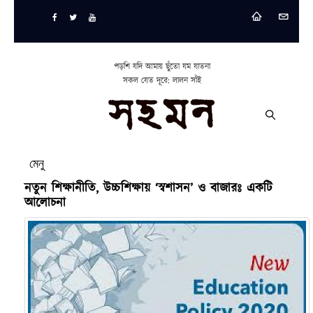
পড়শি যদি আমায় ছুঁতো যম যাতনা
সকল যেত দূরে: লালন সাঁই
মেনু
নতুন শিক্ষানীতি, উচ্চশিক্ষায় ‘স্বশাসন’ ও বাজারঃ একটি
আলোচনা