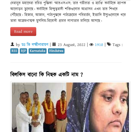
দেবানুর মহাদেবা রচিত পুস্তিকা ‘আরএসএস: তার গভীরতা ও ব্যাপ্তি’ কর্নাটকে ব্যাপক
আলোড়ন তুলেছে। কর্নাটকে হিন্দুত্ববাদী শক্তিগুলোর আগ্ৰাসন এখন তার শিখরে
পৌঁছেছে। হিজাব, আজান, পাঠ্যপুস্তকে পাঠ্যক্রমের পরিবর্তন, ইত্যাদি ইস্যুগুলোকে ধরে
তারা আক্রমণাত্মক মুসলিম-বিরোধী প্রচার লাগাতার চালিয়ে আসছে।
Read more
by
ডঃ ভি লক্ষ্মীনারায়ণ
|
23 August, 2022
|
1910
|
Tags :
RSS
BJP
Karnataka
Hindutwa
বিলকিস বানো কি নিছক একটি নাম ?