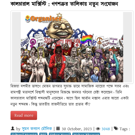
কালচারাল মার্ক্সিস্ট : গণশত্রুর তালিকায় নতুন সংযোজন
বিজয়া দশমীর ভাষণে মোহন ভাগবত সুচারু ভাবে সামাজিক ন্যায়ের পক্ষে সরব এবং
বামপন্থী মতাদর্শে বিশ্বাসী মানুষদের বিরুদ্ধে জনমত গঠনের চেষ্টা করেছেন। তিনি
কালচারাল মার্ক্সিস্ট শব্দবন্ধটি এনেছেন। আগে ছিল আর্বান নক্সাল এবার আরো একটা
নতুন শব্দবন্ধ। কিন্তু ভারতীয় রাজনীতিতে তার প্রভাব কী?
Read more
by
সুমন কল্যাণ মৌলিক
|
30 October, 2023
|
3048
|
Tags :