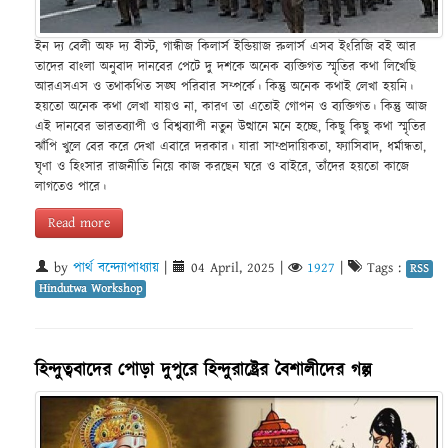
ইন দ্য বেলী অফ দ্য বীস্ট, গান্ধীজ কিলার্স ইন্ডিয়াজ রুলার্স এসব ইংরিজি বই আর
তাদের বাংলা অনুবাদ দানবের পেটে দু দশকে অনেক ব্যক্তিগত স্মৃতির কথা লিখেছি
আরএসএস ও তথাকথিত সঙ্ঘ পরিবার সম্পর্কে। কিন্তু অনেক কথাই লেখা হয়নি।
হয়তো অনেক কথা লেখা যায়ও না, কারণ তা এতোই গোপন ও ব্যক্তিগত। কিন্তু আজ
এই দানবের ভারতব্যাপী ও বিশ্বব্যাপী নতুন উত্থানে মনে হচ্ছে, কিছু কিছু কথা স্মৃতির
ঝাঁপি খুলে বের করে দেখা এবারে দরকার। যারা সাম্প্রদায়িকতা, ফ্যাসিবাদ, ধর্মান্ধতা,
ঘৃণা ও হিংসার রাজনীতি নিয়ে কাজ করছেন ঘরে ও বাইরে, তাঁদের হয়তো কাজে
লাগতেও পারে।
Read more
by
পার্থ বন্দ্যোপাধ্যায়
|
04 April, 2025
|
1927
|
Tags :
RSS
Hindutwa Workshop
হিন্দুত্ববাদের পোড়া দুপুরে হিন্দুরাষ্ট্রের বৈশালীদের গল্প