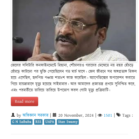
জেলের সলিটারি কনফাইনমেন্টে বিছানা, শৌচালয়ও গরাদের মেঝেতে নয় বছর হেঁচড়ে
হেঁচড়ে কাটানো পর মুক্তি পেয়েছিলেন গত মার্চ মাসে। জেল জীবনে সব অঙ্গপ্রত্যঙ্গ বিকল
হয়ে এসেছিল, হৃদপিন্ড পঞ্চান্ন শতাংশ কাজ করেছিল। অ্যাপেন্ডিক্সের অপারেশন করাতে
গিয়ে হায়দ্রাবাদে মৃত্যু হয়েছে সাইবাবার। আর আমাদের প্রজাতন্ত্র প্রথমে সুনিশ্চিত করে,
এবং পরবর্তীতে তারিয়ে তারিয়ে উপভোগ করল গোটা মৃত্যু প্রক্রিয়াটি।
Read more
by
অভিজ্ঞান সরকার
|
20 November, 2024
|
1501
|
Tags :
G N Saibaba
RSS
UAPA
Stan Swamy