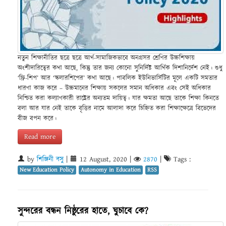
নতুন শিক্ষানীতির ছত্রে ছত্রে আর্থ-সামাজিকভাবে অনগ্রসর শ্রেণির উচ্চশিক্ষায়
অংশীদারিত্বের কথা আছে, কিন্তু তার জন্য কোনো সুনির্দিষ্ট আর্থিক দিশানির্দেশ নেই। শুধু
‘ফ্রি-শিপ’ আর ‘স্কলারশিপের’ কথা আছে। পাবলিক ইউনিভার্সিটির মূলে একটি সমতার
ধারণা কাজ করে – উচ্চমানের শিক্ষায় সকলের সমান অধিকার এবং সেই অধিকার
নিশ্চিত করা কল্যাণকারী রাষ্ট্রের অন্যতম দায়িত্ব। যার ক্ষমতা আছে তাকে শিক্ষা কিনতে
বলা আর যার নেই তাকে বৃত্তির নামে আলাদা করে চিহ্নিত করা শিক্ষাক্ষেত্রে বিভেদের
বীজ বপন করে।
Read more
by
শিঞ্জিনী বসু
|
12 August, 2020
|
2870
|
Tags :
New Education Policy
Autonomy in Education
RSS
সুন্দরের বন্ধন নিষ্ঠুরের হাতে, ঘুচাবে কে?