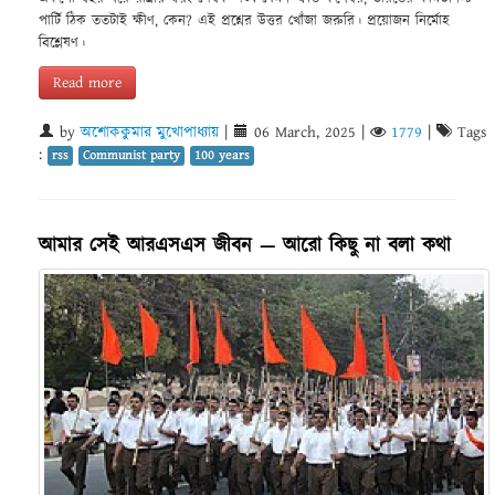
পার্টি ঠিক ততটাই ক্ষীণ, কেন? এই প্রশ্নের উত্তর খোঁজা জরুরি। প্রয়োজন নির্মোহ
বিশ্লেষণ।
Read more
by
অশোককুমার মুখোপাধ্যায়
|
06 March, 2025
|
1779
|
Tags
:
rss
Communist party
100 years
আমার সেই আরএসএস জীবন — আরো কিছু না বলা কথা