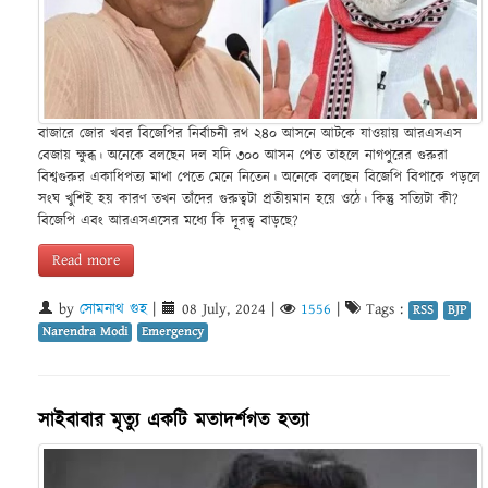
বাজারে জোর খবর বিজেপির নির্বাচনী রথ ২৪০ আসনে আটকে যাওয়ায় আরএসএস
বেজায় ক্ষুব্ধ। অনেকে বলছেন দল যদি ৩০০ আসন পেত তাহলে নাগপুরের গুরুরা
বিশ্বগুরুর একাধিপত্য মাথা পেতে মেনে নিতেন। অনেকে বলছেন বিজেপি বিপাকে পড়লে
সংঘ খুশিই হয় কারণ তখন তাঁদের গুরুত্বটা প্রতীয়মান হয়ে ওঠে। কিন্তু সত্যিটা কী?
বিজেপি এবং আরএসএসের মধ্যে কি দূরত্ব বাড়ছে?
Read more
by
সোমনাথ গুহ
|
08 July, 2024
|
1556
|
Tags :
RSS
BJP
Narendra Modi
Emergency
সাইবাবার মৃত্যু একটি মতাদর্শগত হত্যা