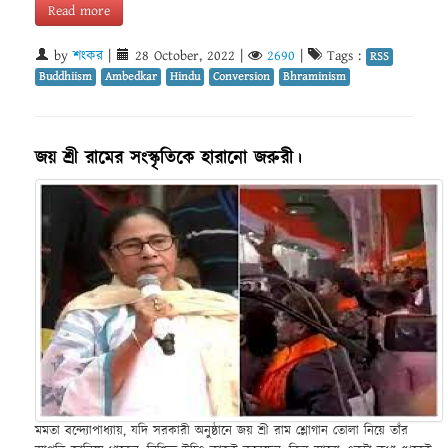
Read more
by
শংকর
|
28 October, 2022
|
2690
|
Tags :
RSS
Buddhiism
Ambedkar
Hindu
Conversion
Bhraminism
জয় শ্রী রামের সংস্কৃতিকে হারানো জরুরী।
মমতা বন্দ্যোপাধ্যায়, যদি সরকারী অনুষ্ঠানে জয় শ্রী রাম শ্লোগান তোলা নিয়ে তাঁর