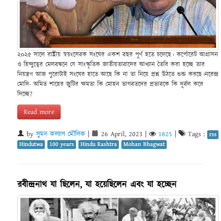
২০২৫ সালে রাষ্ট্রীয় স্বয়ংসেবক সংঘের একশ বছর পূর্ণ হতে চলেছে। কর্পোরেট আগ্রাসন
ও হিন্দুত্বের মেলবন্ধনে যে সাংস্কৃতিক জাতীয়তাবাদের আখ্যান তৈরি করা হচ্ছে তার
নিয়ন্ত্রণ আজ পুরোটাই সংঘের হাতে আছে কি না তা নিয়ে প্রশ্ন উঠতে শুরু করছে।নরেন্দ্র
মোদি- অমিত শাহের জুটির ক্ষমতা কি মোহন ভাগবতদের প্রভাবকে কি দূর্বল করে
দিচ্ছে?
Read more
by
সুমন কল্যাণ মৌলিক
|
26 April, 2023
|
1825
|
Tags :
rss
Hindutwa
100 years
Hindu Rashtra
Mohan Bhagwat
রবীন্দ্রনাথ যা ছিলেন, যা হয়েছিলেন এবং যা হচ্ছেন