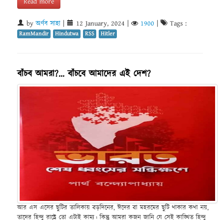
Read more
by
অর্ণব সাহা
|
12 January, 2024
|
1900
|
Tags :
RamMandir
Hindutwa
RSS
Hitler
বাঁচব আমরা?... বাঁচবে আমাদের এই দেশ?
আর এস এসের ছুটির তালিকায় বড়দিনের, ঈদের বা মহরমের ছুটি থাকার কথা নয়,
তাদের হিন্দু রাষ্ট্রে তো এটাই কাম্য। কিন্তু আমরা কজন জানি যে সেই কাঙ্খিত হিন্দু