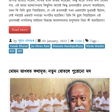
আপত্তি জানিয়ে থাকেন, নিশ্চিত উচিৎ কাজই করেছেন, কিন্তু আরো একটা কথা থেকেই
যায়, এই মমতা বন্দ্যোপাধ্যায় কিছুদিন আগেই কিন্তু প্রধানমন্ত্রীর প্রশংসা করেছিলেন,
তখন কি তিনি ভুলে গিয়েছিলেন, যে এই প্রধানমন্ত্রী যখন গুজরাটের মুখ্যমন্ত্রী ছিলেন,
সেই সময়েই গুজরাট গণহত্যা সংগঠিত হয়েছিল? তিনি কি ভুলে গিয়েছিলেন এই
প্রধানমন্ত্রী নাগরিকত্ব আইনের বিরুদ্ধে আন্দোলনরত মানুষদের নিয়ে কী বলেছিলেন?
Read more
by
সুমন সেনগুপ্ত
|
04 January, 2023
|
2106
|
Tags :
Vande Bharat
Jai Shree Ram
Mamata Bandopadhyay
Hindu Muslim
RSS
BJP
মোহন ভাগবত কথামৃত: নতুন বোতলে পুরোনো মদ