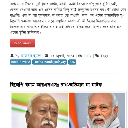
রাষ্ট্রে দোল উৎসব, দুর্গাপূজার সপ্তমী, অষ্টমী, নবমী কিংবা লক্ষ্মীপুজোর ছুটিও নেই,
কেননা সেগুলো আর এস এসের কল্পিত হিন্দু রাষ্ট্রে হিন্দুদের উৎসব নয়। কী বোঝা গেল
বাঙালি? ওরা না হয় মুসলমান, আপনারা তো বাঙালি! আর এস এসের রাজনৈতিক মুখ
বিজেপি ক্ষমতায় আরেকবার এলে বাঙালির আরও কী কী উৎসব চিরকালের জন্য
নিশ্চিহ্ন হয়ে যাবে তার ইঙ্গিত রয়েছে এই বইয়ের বিভিন্ন ছত্রে, বিশেষ করে আর এস
এসের ছুটির তালিকায়।
Read more
by
আজমল হুসেন
|
13 April, 2024
|
2507
|
Tags :
Book Review
Partha Bandopadhyay
RSS
বিজেপি বনাম আরএসএসঃ রাগ-অভিমান না নাটক