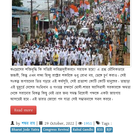
কংগ্রেসের শক্তিবৃদ্ধি কি সত্যিই দারিদ্র্যদূরীকরণে সহায়ক হবে? এ প্রশ্ন মৌলিকভাবে
জরুরী, কিন্তু এখন লক্ষ্য হিন্দু রাষ্ট্রের শকটকে শুধু রোখা নয়, ভেঙ্গে চূর্ণ করাও। সেই
সংকল্প রূপায়নের ভিত গড়বে এই কর্মসূচি, সেই প্রত্যাশা কোটি কোটি মানুষের। তাছাড়া
এই মুহূর্তে দেশের সংবিধান ও গণতন্ত্র রক্ষার্থে মোদী-শাহর ফ্যাসিবাদী সরকারকে ক্ষমতা
থেকে সরানোর বিকল্প কিছু নেই।তার জন্য সমস্ত বিরোধী পক্ষকে একটা জায়গায়
আসতেই হবে। এই ভারত জোরো পদ যাত্রা সেই সম্ভাবনাকে সবল করবে।
Read more
by
শঙ্কর রায়
|
29 October, 2022
|
1951
|
Tags :
Bharat Jodo Yatra
Congress Revival
Rahul Gandhi
RSS
BJP