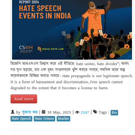
বিজেপি আরএসএস বিশ্বাস করে এই নীতিতে: hate unites, hate divides"; অর্থাৎ
যত ঘৃণা ছড়াবে, তত এক বৃহৎ সম্প্রদায়কে খুশি করতে পারবে, সমধিক ভাবে অল্প
কয়েকজনকে বিচ্ছিন্ন করতে পারবে। Hate propaganda is not legitimate speech.
It is a form of harassment and discrimination...Free speech cannot
degraded to the extent that it becomes a license to harm.
Read more
by
সুজাত ভদ্র
|
30 May, 2025
|
2147
|
Tags :
Rss
Hate Speech
Hate Crimes
Muslim