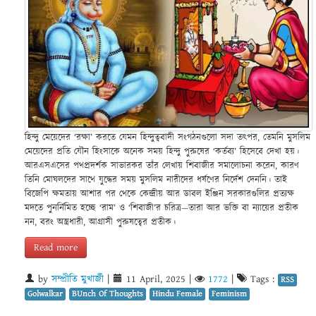
হিন্দু মেয়েদের ‘রক্ষা’ করতে যেমন হিন্দুত্ববাদী সংগঠনগুলো সদা তৎপর, তেমনি মুসলিম
মেয়েদের প্রতি যৌন হিংসাকে অনেক সময় হিন্দু পুরুষের ‘কর্তব্য’ হিসেবে দেখা হয়।
আরএসএসের পথপ্রদর্শক সাভারকর তাঁর লেখায় শিবাজীর সমালোচনা করেন, কারণ
তিনি মোঘলদের সাথে যুদ্ধের সময় মুসলিম নারীদের ধর্ষণের নির্দেশ দেননি। তাই
বিজেপি ক্ষমতায় আশার পর থেকে কেন্দ্রীয় আর ডাবল ইঞ্জিন সরকারগুলির প্রত্যক্ষ
মদতে পুনর্নিমিত হচ্ছে ‘রাম’ ও ‘শিবাজী’র চরিত্র—তারা আর ভক্তি বা ন্যায়ের প্রতীক
নন, বরং অস্ত্রধারী, আগ্রাসী পুরুষত্বের প্রতীক।
Read more
by
সম্প্রীতি মুখার্জী
|
11 April, 2025
|
1772
|
Tags :
RSS
Golwalkar
BUnch Of Thoughts
Hindu Female
Feminism