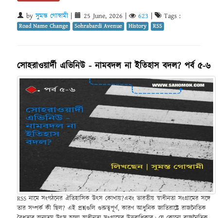
by
সুমন্ত গোস্বামী
|
25 June, 2026
|
623
|
Tags :
Road Name Change
Sohrabardi Avenue
History
RSS
সোহরাওয়ার্দী এভিনিউ - নামবদল না ইতিহাস বদল? পর্ব ৫-৬
RSS নামে সংগঠনের ঐতিহাসিক উৎস কোথায়?এবং ভারতীয় স্বাধীনতা সংগ্রামের সঙ্গে
তার সম্পর্ক কী ছিল? এই প্রশ্নগুলি গুরুত্বপূর্ণ, কারণ আধুনিক জাতিরাষ্ট্রে রাজনৈতিক