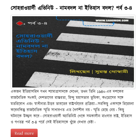
সোহরাওয়ার্দী এভিনিউ - নামবদল না ইতিহাস বদল? পর্ব ৩-৪
একজন ইতিহাসবিদ যখন শ্যামাপ্রসাদকে দেখেন, তখন তিনি ১৯৪০-এর দশকের
রাজনৈতিক সংকট, দেশভাগের বাস্তবতা, হিন্দু মহাসভার ভূমিকা, কংগ্রেসের সঙ্গে
মতবিরোধ এবং স্বাধীনতা-উত্তর ভারতের রাষ্ট্রগঠনের প্রক্রিয়া—সবকিছু একসঙ্গে বিবেচনা
করেনকিন্তু রাজনৈতিক স্মৃতি সাধারণত এত ধৈর্যশীল নয়। স্মৃতি বেছে নেয়। কিছু
ঘটনাকে উজ্জ্বল করে। সোহরাওয়ার্দী অ্যাভিনিউ থেকে সমকালীন বাংলার রাষ্ট্র, ইতিহাস
ও গণতন্ত্র পর্ব ৩-৪ পর্বে সেই ইতিহাসকে খুঁজে দেখার চেষ্টা।
Read more