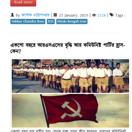
Read more
by
অশোক চট্টোপাধ্যায়
|
23 January, 2025
|
2128
|
Tags :
Subhas Chandra Bose
RSS
Hindu Bengali Icon
একশো বছরে আরএসএসের বৃদ্ধি আর কমিউনিষ্ট পার্টির হ্রাস-
কেন?
একশো বছর ধরে রাষ্ট্রীয় স্বয়ং সেবক সঙ্ঘ যেমন স্ফীত কলেবর, ভারতের কমিউনিস্ট