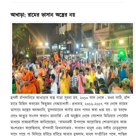
আখাড়া: রামের ভাসান অস্ত্রের নয়
হুগলী চাঁপদানিতে আখাড়ার অস্ত্র যাত্রা সূচনা হয়, ২০১০ সাল থেকে। তখন লাঠি, বাঁশ
হাতে মিছিল করতেন কিছুজন গেরুয়াধারী। প্রধানত, ২০১৬-২০১৭ পর থেকে রামের
ভাসানে অস্ত্রের ঝনঝনানি, মুসলমানের কার্যত বনধ পালন করা শুরু হয়। তা স্বচক্ষে
দেখে আপ্লুত সাংসদ কল্যাণ ব্যানার্জি। এই অনুষ্ঠান থেকে স্যোশাল মিডিয়ার পোস্টের
মাধ্যমে রাজ্যবাসীকে জানিয়েছেন, "রামনবমী উপলক্ষে আয়োজিত শোভাযাত্রায় আজ
অংশগ্রহণ করেছিলাম, চাঁপদানী বিধানসভায়। সাধারণ মানুষ এবং দলীয় নেতৃবৃন্দের
সাথে পায়ে পা মিলিয়ে হাঁটতে হাঁটতে আবার বুঝলাম, মানুষ সম্প্রীতির পক্ষে, শান্তির