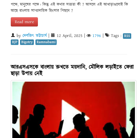
পক্ষে, মানুষের পক্ষে। কিন্তু এই কথার সত্যতা কী ? আসলে এই আখাড়াগুলোই কি
আছে বাংলায় সাম্প্রদায়িক হিংসার পিছনে ?
Read more
by
দেবজিৎ ভট্টাচার্য
|
12 April, 2025
|
1796
|
Tags :
RSS
BJP
Bigotry
Ramnabami
আরএসএসকে বাংলায় রুখতে ময়দানি, মৌলিক লড়াইতে ফেরা
ছাড়া উপায় নেই