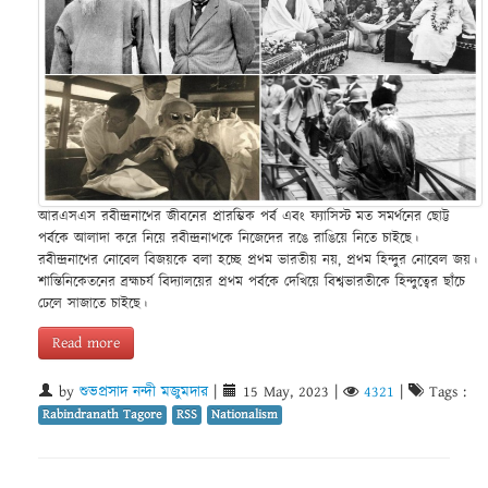
আরএসএস রবীন্দ্রনাথের জীবনের প্রারম্ভিক পর্ব এবং ফ্যাসিস্ট মত সমর্থনের ছোট্ট
পর্বকে আলাদা করে নিয়ে রবীন্দ্রনাথকে নিজেদের রঙে রাঙিয়ে নিতে চাইছে।
রবীন্দ্রনাথের নোবেল বিজয়কে বলা হচ্ছে প্রথম ভারতীয় নয়, প্রথম হিন্দুর নোবেল জয়।
শান্তিনিকেতনের ব্রহ্মচর্য বিদ্যালয়ের প্রথম পর্বকে দেখিয়ে বিশ্বভারতীকে হিন্দুত্বের ছাঁচে
ঢেলে সাজাতে চাইছে।
Read more
by
শুভপ্রসাদ নন্দী মজুমদার
|
15 May, 2023
|
4321
|
Tags :
Rabindranath Tagore
RSS
Nationalism