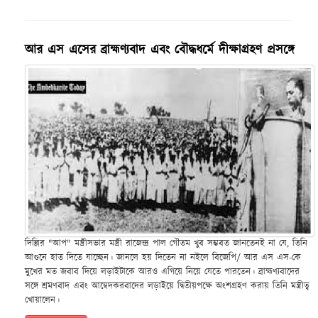
আর এস এসের ব্রাহ্মণ্যবাদ এবং বৌদ্ধধর্মে দীক্ষাগ্রহণ প্রসঙ্গে
দিল্লির "আপ" মন্ত্রীসভার মন্ত্রী রাজেন্দ্র পাল গৌতম খুব সম্ভবত জানতেনই না যে, তিনি
আগুনে হাত দিতে যাচ্ছেন। জানলে হয় দিতেন না নইলে বিজেপি/ আর এস এস-কে
মুখের মত জবাব দিয়ে লড়াইটাকে আরও এগিয়ে নিয়ে যেতে পারতেন। ব্রাহ্মণ্যবাদের
সঙ্গে শ্রমণবাদ এবং আম্বেদকরবাদের লড়াইয়ে দ্বিতীয়পক্ষে অংশগ্রহণ করায় তিনি মন্ত্রীত্ব
খোয়ালেন।