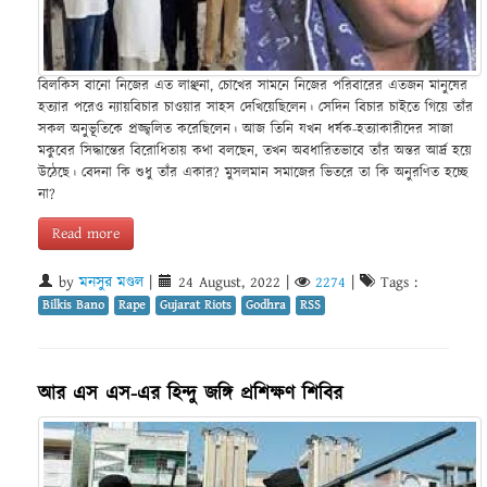
বিলকিস বানো নিজের এত লাঞ্ছনা, চোখের সামনে নিজের পরিবারের এতজন মানুষের
হত্যার পরেও ন্যায়বিচার চাওয়ার সাহস দেখিয়েছিলেন। সেদিন বিচার চাইতে গিয়ে তাঁর
সকল অনুভূতিকে প্রজ্জ্বলিত করেছিলেন। আজ তিনি যখন ধর্ষক-হত্যাকারীদের সাজা
মকুবের সিদ্ধান্তের বিরোধিতায় কথা বলছেন, তখন অবধারিতভাবে তাঁর অন্তর আর্দ্র হয়ে
উঠেছে। বেদনা কি শুধু তাঁর একার? মুসলমান সমাজের ভিতরে তা কি অনুরণিত হচ্ছে
না?
Read more
by
মনসুর মণ্ডল
|
24 August, 2022
|
2274
|
Tags :
Bilkis Bano
Rape
Gujarat Riots
Godhra
RSS
আর এস এস-এর হিন্দু জঙ্গি প্রশিক্ষণ শিবির