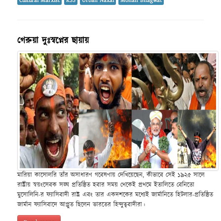
Cultural Marxist
RSS
Urban Naxal
Mohan Bhagwat
গেরুয়া দুঃস্বপ্নের ছায়ায়
মারিয়া কাসোলরি তাঁর অসাধারণ গবেষণায় দেখিয়েছেন, কীভাবে সেই ১৯২৫ সালে
রাষ্ট্রীয় স্বয়ংসেবক সঙ্ঘ প্রতিষ্ঠিত হবার সময় থেকেই প্রথমে ইতালিতে বেনিতো
মুসোলিনি-র ফ্যাসিবাদী রাষ্ট্র এবং তার একদশকের মধ্যেই জার্মানিতে হিটলার-প্রতিষ্ঠিত
জার্মান ফ্যাসিবাদে আপ্লুত ছিলেন ভারতের হিন্দুত্ববাদীরা।