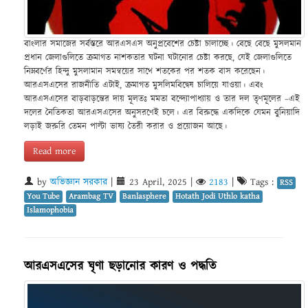
বাংলার সমাজের সর্বস্তরে আরএসএস অনুপ্রবেশের চেষ্টা চালাচ্ছে। বেছে বেছে মুসলমান
প্রধান জেলাগুলিতে ক্রমাগত নাশকতার ঘটনা ঘটানোর চেষ্টা করছে, যেই জেলাগুলিতে
নিম্নবর্ণের হিন্দু মুসলামান সমন্বয়ের সাথে শতকের পর শতক বাস করেছেন।
আরএসএসের রাজনীতি এটাই, ক্রমাগত মুসলিমবিদ্বেষ চালিয়ে যাওয়া। এবং
আরএসএসের বাড়বাড়ন্তের দায় মূলতঃ মমতা বন্দ্যোপাধ্যায় ও তার দল তৃণমূলের –এই
দলের নৈতিকতা আরএসএসের অনুসরণেই চলে। এর বিরুদ্ধে একদিকে যেমন বুনিয়াদি
লড়াই জরুরি তেমন পাল্টা ভাষ্য তৈরী করার ও প্রয়োজন আছে।
Read more
by
অভিজ্ঞান সরকার
|
23 April, 2025
|
2183
|
Tags :
RSS
You Tube
Arambag TV
Banlasphere
Hotath Jodi Uthlo katha
Islamophobia
আরএসএসের ঘৃণা ছড়ানোর কারণ ও পদ্ধতি