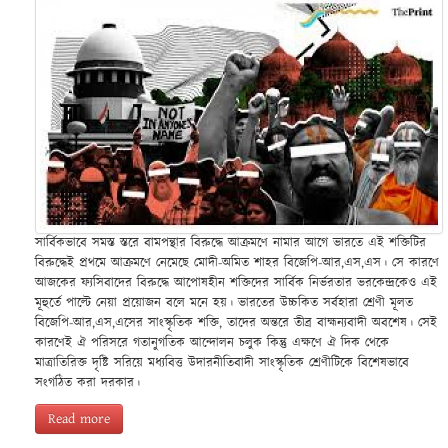
সার্বিকভাবে সমস্ত স্তরে বামপন্থার বিরুদ্ধে আক্রমণে নামার আগে ভারতে এই শক্তিটির
বিরুদ্ধেই প্রথমে আক্রমণে নেমেছে মোদী-অমিত শাহর বিজেপি-আর,এস,এস। সে কারণে
আজকের ফ্যসিবাদের বিরুদ্ধে আপোষহীন শক্তিদের সার্বিক নির্ভরতার ভরকেন্দ্রকেও এই
মূহুর্তে পাল্টে নেয়া প্রয়োজন বলে মনে হয়। ভারতের উচ্চকিত সর্বহারা শ্রেণী মূলত
বিজেপি-আর,এস,এসের সাংস্কৃতিক শক্তি, তাদের অন্তরে তীব্র বাহ্মন্যবাদী অবশেষ। সেই
কারণেই ঐ পরিসরে গতানুগতিক আন্দোলন চলুক কিন্তু এক্ষণে ঐ দিক থেকে
মাত্রাতিরিক্ত দৃষ্টি সরিয়ে মধ্যবিত্ত উদারনীতিবাদী সাংস্কৃতিক শ্রেণীটিকে বিশেষভাবে
সংগঠিত করা দরকার।
Read more