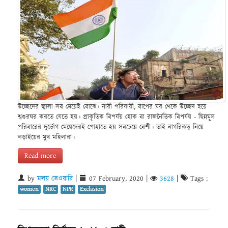
উচ্ছেদের জ্বালা সব মেয়েই বোঝে। নারী পরিযায়ী, বাপের ঘর থেকে উচ্ছেদ হয়ে
শ্বশুরঘর করতে যেতে হয়। প্রাকৃতিক বিপর্যয় হোক বা রাজনৈতিক বিপর্যয় - ছিন্নমূল
পরিবারের দুর্ভোগ মেয়েদেরই পোহাতে হয় সবচেয়ে বেশী। তাই নাগরিকত্ব নিয়ে
লড়াইয়ের মুখ মহিলারা।
Read more
by
মলয় তেওয়ারি
|
07 February, 2020
|
3628
|
Tags :
women
NRC
NPR
Exclusion