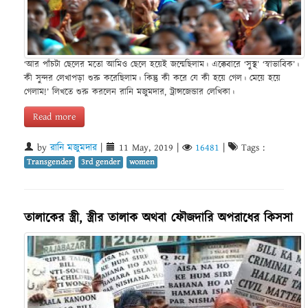
‘আর পাঁচটা ছেলের মতো আমিও ছেলে হয়েই জন্মেছিলাম। এক্কেবারে ‘সুস্থ’ ‘স্বাভাবিক’।
কী সুন্দর লেখাপড়া শুরু করেছিলাম। কিন্তু কী করে যে কী হয়ে গেল। মেয়ে হয়ে
গেলাম!’ লিখতে শুরু করলেন রানি মজুমদার, ট্রান্সজেন্ডার লেখিকা।
Read more
by
রানি মজুমদার
|
11 May, 2019
|
16481
|
Tags :
Transgender
3rd gender
women
তালাকের স্ত্রী, স্ত্রীর তালাক অথবা ফৌজদারি অপরাধের কিসসা