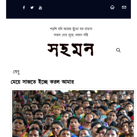
পড়শি যদি আমায় ছুঁতো যম যাতনা
সকল যেত দূরে: লালন সাঁই
মেনু
মেয়ে সাজতে ইচ্ছে করল আমার