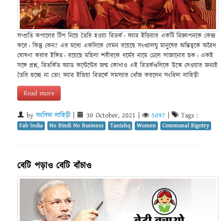
সম্প্রতি কপালের টিপ নিয়ে তৈরি হওয়া বিতর্ক। ফ্যাব ইন্ডিয়ার একটি বিজ্ঞাপনকে কেন্দ্র
করে। কিন্তু কেন? এর মধ্যে একদিকে যেমন রয়েছে সংখ্যালঘু মানুষের অস্তিত্বকে অবৈধ
ঘোষণা করার ইঙ্গিত। রয়েছে মহিলা শরীরকে ধর্মের নামে ঢেলে সাজানোর ছক। একই
সঙ্গে প্রশ্ন, বিতর্কিত অ্যাড কন্টেন্টের জন্ম কোথাও এই বিতর্কগুলিকে উস্কে দেওয়ার জন্যই
তৈরি হচ্ছে না তো! ফ্যাব ইন্ডিয়া বিতর্কে সমস্যার খোঁজ করলেন সংবিদা লাহিড়ী
Read more
by
সংবিদা লাহিড়ী
|
30 October, 2021
|
5097
|
Tags :
Fab India
No Bindi No Business
Tanishq
Women
Communal Bigotry
বেটি পড়াও বেটি বাঁচাও