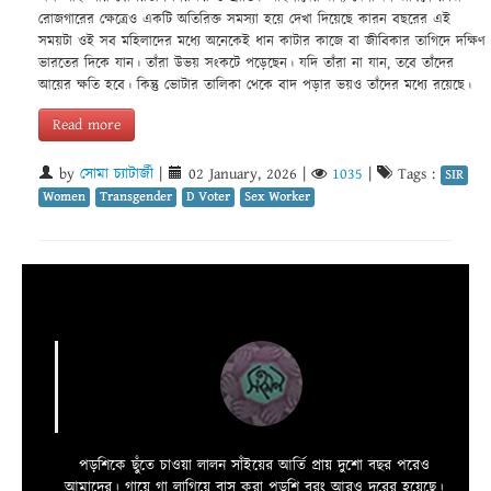
রোজগারের ক্ষেত্রেও একটি অতিরিক্ত সমস্যা হয়ে দেখা দিয়েছে কারন বছরের এই
সময়টা ওই সব মহিলাদের মধ্যে অনেকেই ধান কাটার কাজে বা জীবিকার তাগিদে দক্ষিণ
ভারতের দিকে যান। তাঁরা উভয় সংকটে পড়েছেন। যদি তাঁরা না যান, তবে তাঁদের
আয়ের ক্ষতি হবে। কিন্তু ভোটার তালিকা থেকে বাদ পড়ার ভয়ও তাঁদের মধ্যে রয়েছে।
Read more
by
সোমা চ্যাটার্জী
|
02 January, 2026
|
1035
|
Tags :
SIR
Women
Transgender
D Voter
Sex Worker
পড়শিকে ছুঁতে চাওয়া লালন সাঁইয়ের আর্তি প্রায় দুশো বছর পরেও
আমাদের। গায়ে গা লাগিয়ে বাস করা পড়শি বরং আরও দুরের হয়েছে।