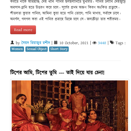
করতে থাকে অবিশ্রান্ত; দেহ খানি পানির ছলছলানিতে মুখরিত। পানির ঢলানি দেহজুড়ে
অবসাদ-গ্লানি হতে উত্তরণ করে চলে। সূর্যের প্রথম অরুণ কিরণ অংকিত প্রত্যুষে।
শীতলতা কুয়ার পানির; আমিনা কুয়া হতে পানি তোলে; পানি মাথায়, সর্বাঙ্গে ঢালে।
অনর্গল, গলগল করা এই পানির প্রবাহে ভিজে চলে সে। জলক্রীড়া তার শরীরময়।
Read more
by
সৈয়দ রিয়াজুর রশীদ
|
10 October, 2021
|
3440
|
Tags :
Women
Sexual Object
Short Story
টিপের আমি, টিপের তুমি --- তাই দিয়ে যায় চেনা!