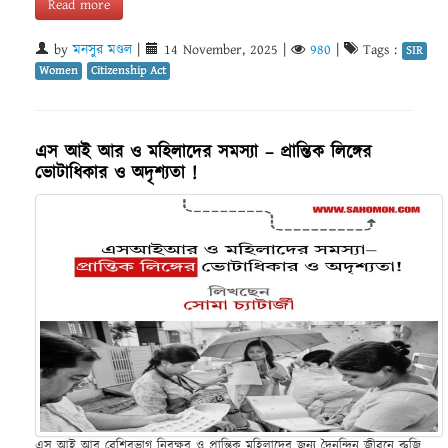
Read more
by
মনসুর মণ্ডল
|
14 November, 2025
|
980
|
Tags :
SIR
Women
Citizenship Act
এস আই আর ও মহিলাদের সমস্যা – প্রান্তিক লিঙ্গের
ভোটাধিকার ও অদৃশ্যতা !
এস আই আর বেশিরভাগ নিরক্ষর ও প্রান্তিক মহিলাদের জন্য দৈনন্দিন জীবনে রুজি