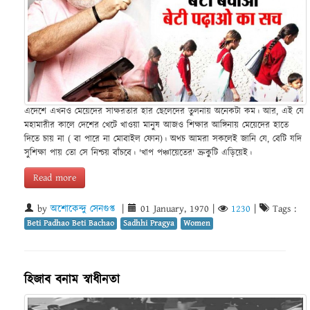
এদেশে এখনও মেয়েদের সাক্ষরতার হার ছেলেদের তুলনায় অনেকটা কম। আর, এই যে
মহামারীর কালে দেশের খেটে খাওয়া মানুষ আজও শিক্ষার আঙ্গিনায় মেয়েদের হাতে
দিতে চায় না ( বা পারে না মোবাইল ফোন)। অথচ আমরা সকলেই জানি যে, বেটি যদি
সুশিক্ষা পায় তো সে নিশ্চয় বাঁচবে। 'খাপ পঞ্চায়েতের' ভ্রুকুটি এড়িয়েই।
Read more
by
অশোকেন্দু সেনগুপ্ত
|
01 January, 1970
|
1230
|
Tags :
Beti Padhao Beti Bachao
Sadhhi Pragya
Women
হিজাব বনাম স্বাধীনতা