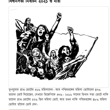
বিধানসভা নির্বাচন ২০২১ ও নারী
তৃণমূলের প্রাপ্ত ভোটের ৫১% মহিলাদের। আর পশ্চিমবঙ্গের মহিলা ভোটারের ৪৭%
তাদের ভোট দিয়েছেন, যেখানে বিজেপিকে ৩৭%। ২০১৬ সালের বিধান সভা ভোটে নাকি
তাদের প্রাপ্ত ভোটের ৫২% ছিল মহিলা ভোট, আর তখন নাকি পশ্চিমবঙ্গের ৪৮% মহিলা
ভোটার তাঁদের ভোট দেন।