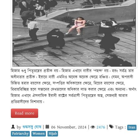
হিজাব শুধু পিতৃতন্ত্রের প্রতীক নয়। হিজাব এখানে নারীর 'পছন্দ' নয়। বরং সর্বত্র তার
অধীনতার প্রতীক। ইরানে নারী এমনিও অনেক অনেক ক্ষেত্রে বঞ্চিত। যেমন, অপরাধী
চিহ্নিত হবার বয়সের ক্ষেত্রে, সম্পত্তির অধিকারের ক্ষেত্রে, বিয়ের বয়সের ক্ষেত্রে,
বিবাহবিচ্ছিন্ন হলে সন্তানের দেখভালের অধিকার লাভ করার ক্ষেত্রে এবং অন্যান্য। অর্থাৎ
হিজাব এখানে ঐসলামিক ইরানী রাষ্ট্রের সর্বগ্রাসী পিতৃতন্ত্রের অস্ত্র, সেজন্যই আবার
প্রতিবাদীদের নিশানায়।
Read more
by
শুদ্ধসত্ত্ব ঘোষ
|
06 November, 2024
|
2476
|
Tags :
Iran
Patriarchy
Women
Hijab