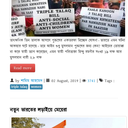
তাৎক্ষণিক তিন তালাক আসলে পুরুষের একতরফা বিচ্ছেদ ঘোষণা। ভারতে এমন ঘটনা
আকছার ঘটে চলেছে। তবে আইন শুধু মুসলমান পুরুষের জন্য কেন? আইনের তোয়াক্কা
না করে স্বামী ত্যাগ করেছেন, এমন স্বামী পরিত্যক্তা হিন্দু রমণীর সংখ্যা ১৯ লক্ষ আর
মুসলমান নারী ২.৮ লক্ষ
Read more
by
শামিম আহমেদ
|
02 August, 2019
|
3741
|
Tags :
triple talaq
women
নতুন ভারতের লড়াইয়ে মেয়েরা