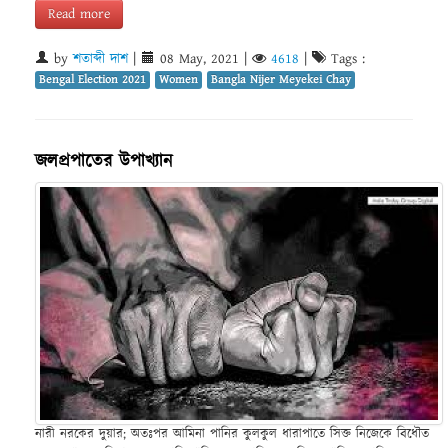
Read more
by
শতাব্দী দাশ
|
08 May, 2021
|
4618
|
Tags :
Bengal Election 2021
Women
Bangla Nijer Meyekei Chay
জলপ্রপাতের উপাখ্যান
নারী নরকের দুয়ার; অতঃপর আমিনা পানির কুলকুল ধারাপাতে সিক্ত নিজেকে বিধৌত