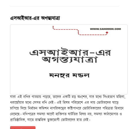
এসআইআর-এর অগস্ত্যযাত্রা
যারা এই নথির গাড্ডায় পড়বে, তাদের একটি বড় অংশের, যার মধ্যে সিংহভাগ মহিলা,
ধরাছোঁয়ার মধ্যে সেসব নথি নেই। এই বিষম পরিবেশে এর দায় ভোটারদের ঘাড়ে
চাপিয়ে দিয়ে নির্বাচন কমিশন নাগরিকত্বের কষ্টিপাথরে ভোটাধিকারের পবিত্রতা বিধানে
নেমেছে। নথিপত্রের সমস্যা আদৌ ব্যক্তিগত ঘাটতির বিষয় নয়, সমস্যা কাঠামোগত ও
প্রাতিষ্ঠানিক, যাতে বাস্তবিক ভুক্তভোগী ভোটারদের হাত নেই।