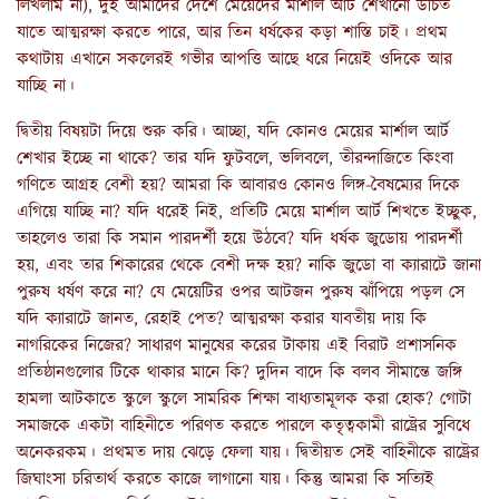
লিখলাম না), দুই আমাদের দেশে মেয়েদের মার্শাল আর্ট শেখানো উচিত
যাতে আত্মরক্ষা করতে পারে, আর তিন ধর্ষকের কড়া শাস্তি চাই। প্রথম
কথাটায় এখানে সকলেরই গভীর আপত্তি আছে ধরে নিয়েই ওদিকে আর
যাচ্ছি না।
দ্বিতীয় বিষয়টা দিয়ে শুরু করি। আচ্ছা, যদি কোনও মেয়ের মার্শাল আর্ট
শেখার ইচ্ছে না থাকে? তার যদি ফুটবলে, ভলিবলে, তীরন্দাজিতে কিংবা
গণিতে আগ্রহ বেশী হয়? আমরা কি আবারও কোনও লিঙ্গ-বৈষম্যের দিকে
এগিয়ে যাচ্ছি না? যদি ধরেই নিই, প্রতিটি মেয়ে মার্শাল আর্ট শিখতে ইচ্ছুক,
তাহলেও তারা কি সমান পারদর্শী হয়ে উঠবে? যদি ধর্ষক জুডোয় পারদর্শী
হয়, এবং তার শিকারের থেকে বেশী দক্ষ হয়? নাকি জুডো বা ক্যারাটে জানা
পুরুষ ধর্ষণ করে না? যে মেয়েটির ওপর আটজন পুরুষ ঝাঁপিয়ে পড়ল সে
যদি ক্যারাটে জানত, রেহাই পেত? আত্মরক্ষা করার যাবতীয় দায় কি
নাগরিকের নিজের? সাধারণ মানুষের করের টাকায় এই বিরাট প্রশাসনিক
প্রতিষ্ঠানগুলোর টিকে থাকার মানে কি? দুদিন বাদে কি বলব সীমান্তে জঙ্গি
হামলা আটকাতে স্কুলে স্কুলে সামরিক শিক্ষা বাধ্যতামূলক করা হোক? গোটা
সমাজকে একটা বাহিনীতে পরিণত করতে পারলে কতৃত্বকামী রাষ্ট্রের সুবিধে
অনেকরকম। প্রথমত দায় ঝেড়ে ফেলা যায়। দ্বিতীয়ত সেই বাহিনীকে রাষ্ট্রের
জিঘাংসা চরিতার্থ করতে কাজে লাগানো যায়। কিন্তু আমরা কি সত্যিই