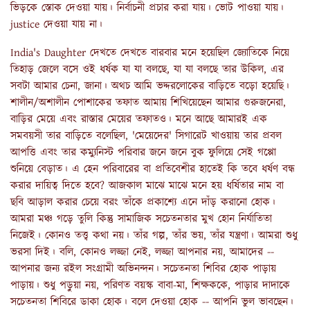
ভিড়কে স্তোক দেওয়া যায়। নির্বাচনী প্রচার করা যায়। ভোট পাওয়া যায়।
justice দেওয়া যায় না।
India's Daughter দেখতে দেখতে বারবার মনে হয়েছিল জ্যোতিকে নিয়ে
তিহাড় জেলে বসে ওই ধর্ষক যা যা বলছে, যা যা বলছে তার উকিল, এর
সবটা আমার চেনা, জানা। অথচ আমি ভদ্দরলোকের বাড়িতে বড়ো হয়েছি।
শালীন/অশালীন পোশাকের তফাত আমায় শিখিয়েছেন আমার গুরুজনেরা,
বাড়ির মেয়ে এবং রাস্তার মেয়ের তফাতও। মনে আছে আমারই এক
সমবয়সী তার বাড়িতে বলেছিল, 'মেয়েদের' সিগারেট খাওয়ায় তার প্রবল
আপত্তি এবং তার কম্যুনিস্ট পরিবার জনে জনে বুক ফুলিয়ে সেই গপ্পো
শুনিয়ে বেড়াত। এ হেন পরিবারের বা প্রতিবেশীর হাতেই কি তবে ধর্ষণ বন্ধ
করার দায়িত্ব দিতে হবে? আজকাল মাঝে মাঝে মনে হয় ধর্ষিতার নাম বা
ছবি আড়াল করার চেয়ে বরং তাঁকে প্রকাশ্যে এনে দাঁড় করানো হোক।
আমরা মঞ্চ গড়ে তুলি কিন্তু সামাজিক সচেতনতার মুখ হোন নির্যাতিতা
নিজেই। কোনও তত্ত্ব কথা নয়। তাঁর গল্প, তাঁর ভয়, তাঁর যন্ত্রণা। আমরা শুধু
ভরসা দিই। বলি, কোনও লজ্জা নেই, লজ্জা আপনার নয়, আমাদের --
আপনার জন্য রইল সংগ্রামী অভিনন্দন। সচেতনতা শিবির হোক পাড়ায়
পাড়ায়। শুধু পড়ুয়া নয়, পরিণত বয়স্ক বাবা-মা, শিক্ষককে, পাড়ার দাদাকে
সচেতনতা শিবিরে ডাকা হোক। বলে দেওয়া হোক -- আপনি ভুল ভাবছেন।