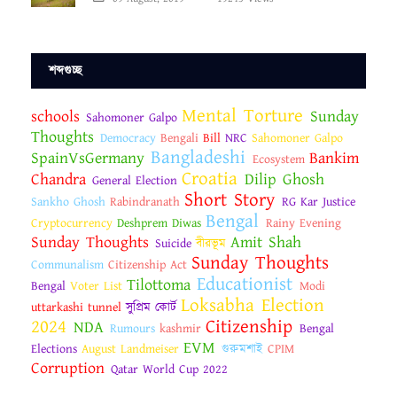
শব্দগুচ্ছ
Mental Torture
schools
Sunday
Sahomoner Galpo
Thoughts
Democracy
Bengali
Bill
NRC
Sahomoner Galpo
Bangladeshi
SpainVsGermany
Bankim
Ecosystem
Croatia
Chandra
Dilip Ghosh
General Election
Short Story
Sankho Ghosh
Rabindranath
RG Kar Justice
Bengal
Cryptocurrency
Deshprem Diwas
Rainy Evening
Sunday Thoughts
Amit Shah
Suicide
বীরভূম
Sunday Thoughts
Communalism
Citizenship Act
Educationist
Tilottoma
Bengal
Voter List
Modi
Loksabha Election
uttarkashi tunnel
সুপ্রিম কোর্ট
2024
Citizenship
NDA
Rumours
kashmir
Bengal
EVM
Elections
August Landmeiser
গুরুমশাই
CPIM
Corruption
Qatar World Cup 2022