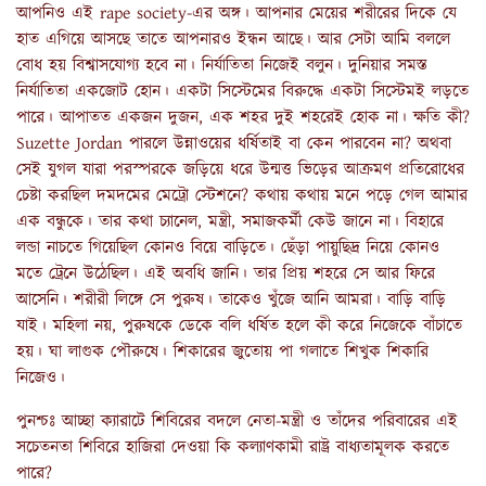
আপনিও এই rape society-এর অঙ্গ। আপনার মেয়ের শরীরের দিকে যে
হাত এগিয়ে আসছে তাতে আপনারও ইন্ধন আছে। আর সেটা আমি বললে
বোধ হয় বিশ্বাসযোগ্য হবে না। নির্যাতিতা নিজেই বলুন। দুনিয়ার সমস্ত
নির্যাতিতা একজোট হোন। একটা সিস্টেমের বিরুদ্ধে একটা সিস্টেমই লড়তে
পারে। আপাতত একজন দুজন, এক শহর দুই শহরেই হোক না। ক্ষতি কী?
Suzette Jordan পারলে উন্নাওয়ের ধর্ষিতাই বা কেন পারবেন না? অথবা
সেই যুগল যারা পরস্পরকে জড়িয়ে ধরে উন্মত্ত ভিড়ের আক্রমণ প্রতিরোধের
চেষ্টা করছিল দমদমের মেট্রো স্টেশনে? কথায় কথায় মনে পড়ে গেল আমার
এক বন্ধুকে। তার কথা চ্যানেল, মন্ত্রী, সমাজকর্মী কেউ জানে না। বিহারে
লন্ডা নাচতে গিয়েছিল কোনও বিয়ে বাড়িতে। ছেঁড়া পায়ুছিদ্র নিয়ে কোনও
মতে ট্রেনে উঠেছিল। এই অবধি জানি। তার প্রিয় শহরে সে আর ফিরে
আসেনি। শরীরী লিঙ্গে সে পুরুষ। তাকেও খুঁজে আনি আমরা। বাড়ি বাড়ি
যাই। মহিলা নয়, পুরুষকে ডেকে বলি ধর্ষিত হলে কী করে নিজেকে বাঁচাতে
হয়। ঘা লাগুক পৌরুষে। শিকারের জুতোয় পা গলাতে শিখুক শিকারি
নিজেও।
পুনশ্চঃ আচ্ছা ক্যারাটে শিবিরের বদলে নেতা-মন্ত্রী ও তাঁদের পরিবারের এই
সচেতনতা শিবিরে হাজিরা দেওয়া কি কল্যাণকামী রাষ্ট্র বাধ্যতামূলক করতে
পারে?