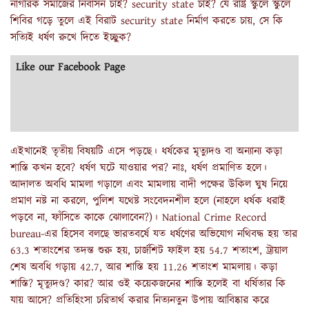
নাগরিক সমাজের নির্বাসন চাই? security state চাই? যে রাষ্ট্র স্কুলে স্কুলে
শিবির গড়ে তুলে এই বিরাট security state নির্মাণ করতে চায়, সে কি
সত্যিই ধর্ষণ রুখে দিতে ইচ্ছুক?
Like our Facebook Page
এইখানেই তৃতীয় বিষয়টি এসে পড়ছে। ধর্ষকের মৃত্যুদণ্ড বা অন্যান্য কড়া
শাস্তি কখন হবে? ধর্ষণ ঘটে যাওয়ার পর? নাঃ, ধর্ষণ প্রমাণিত হলে।
আদালত অবধি মামলা গড়ালে এবং মামলায় বাদী পক্ষের উকিল ঘুষ নিয়ে
প্রমাণ নষ্ট না করলে, পুলিশ যথেষ্ট সংবেদনশীল হলে (নাহলে ধর্ষক ধরাই
পড়বে না, ফাঁসিতে কাকে ঝোলাবেন?)। National Crime Record
bureau-এর হিসেব বলছে ভারতবর্ষে যত ধর্ষণের অভিযোগ নথিবদ্ধ হয় তার
63.3 শতাংশের তদন্ত শুরু হয়, চার্জশিট ফাইল হয় 54.7 শতাংশ, ট্রায়াল
শেষ অবধি গড়ায় 42.7, আর শাস্তি হয় 11.26 শতাংশ মামলায়। কড়া
শাস্তি? মৃত্যুদণ্ড? কার? আর ওই কয়েকজনের শাস্তি হলেই বা ধর্ষিতার কি
যায় আসে? প্রতিহিংসা চরিতার্থ করার নিত্যনতুন উপায় আবিষ্কার করে