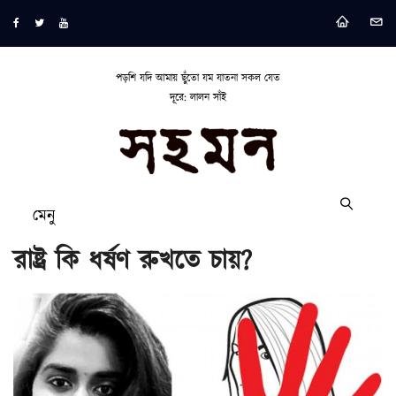
পড়শি যদি আমায় ছুঁতো যম যাতনা সকল যেত
দূরে: লালন সাঁই
মেনু
রাষ্ট্র কি ধর্ষণ রুখতে চায়?