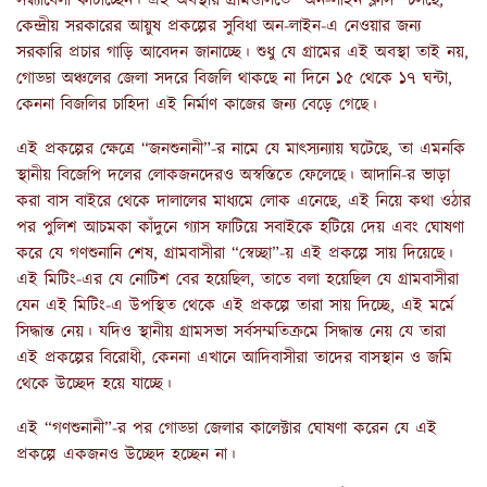
সন্ধ্যাবেলা কাটাচ্ছেন। এই অবস্থায় গ্রামগুলিতে “অন-লাইন ক্লাস” চলছে,
কেন্দ্রীয় সরকারের আয়ুষ প্রকল্পের সুবিধা অন-লাইন-এ নেওয়ার জন্য
সরকারি প্রচার গাড়ি আবেদন জানাচ্ছে। শুধু যে গ্রামের এই অবস্থা তাই নয়,
গোড্ডা অঞ্চলের জেলা সদরে বিজলি থাকছে না দিনে ১৫ থেকে ১৭ ঘন্টা,
কেননা বিজলির চাহিদা এই নির্মাণ কাজের জন্য বেড়ে গেছে
।
এই প্রকল্পের ক্ষেত্রে
“জনশুনানী”-র নামে যে মাৎস্যন্যায় ঘটেছে, তা এমনকি
স্থানীয় বিজেপি দলের লোকজনদেরও অস্বস্তিতে ফেলেছে। আদানি-র ভাড়া
করা বাস বাইরে থেকে দালালের মাধ্যমে লোক এনেছে, এই নিয়ে কথা ওঠার
পর পুলিশ আচমকা কাঁদুনে গ্যাস ফাটিয়ে সবাইকে হটিয়ে দেয় এবং ঘোষণা
করে যে গণশুনানি শেষ, গ্রামবাসীরা “স্বেচ্ছা”-য় এই প্রকল্পে সায় দিয়েছে।
এই মিটিং-এর যে নোটিশ বের হয়েছিল, তাতে বলা হয়েছিল যে গ্রামবাসীরা
যেন এই মিটিং-এ উপস্থিত থেকে এই প্রকল্পে তারা সায় দিচ্ছে, এই মর্মে
সিদ্ধান্ত নেয়। যদিও স্থানীয় গ্রামসভা সর্বসম্মতিক্রমে সিদ্ধান্ত নেয় যে তারা
এই প্রকল্পের বিরোধী, কেননা এখানে আদিবাসীরা তাদের বাসস্থান ও জমি
থেকে উচ্ছেদ হয়ে যাচ্ছে।
এই
“গণশুনানী”-র পর গোড্ডা জেলার কালেক্টার ঘোষণা করেন যে এই
প্রকল্পে একজনও উচ্ছেদ হচ্ছেন না
।