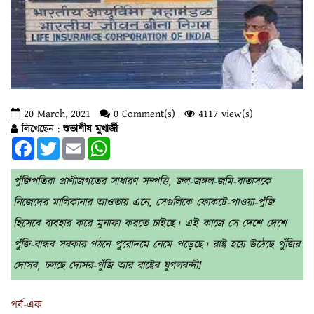
20 March, 2021
0 Comment(s)
4117 view(s)
লিখেছেন :
শুভাশীষ মুখার্জী
Facebook
Twitter
Email
WhatsApp
পুঁজিপতিরা প্রাণীজগতের সাধারণ সম্পত্তি, জল-জঙ্গল-জমি-বাতাসকে
নিজেদের মালিকানার আওতায় এনে, সেগুলিকে ফোকটে-পাওয়া-পুঁজি
হিসেবে ব্যবহার করে মুনাফা করতে চাইছে। এই কাজে সে দেশে দেশে
পুঁজি-বান্ধব সরকার গঠনে পুরোদমে নেমে পড়েছে। রাষ্ট্র হয়ে উঠেছে পুঁজির
দোসর, চলছে দোসর-পুঁজি আর রাষ্ট্রের যুগলবন্দী!
পর্ব-এক