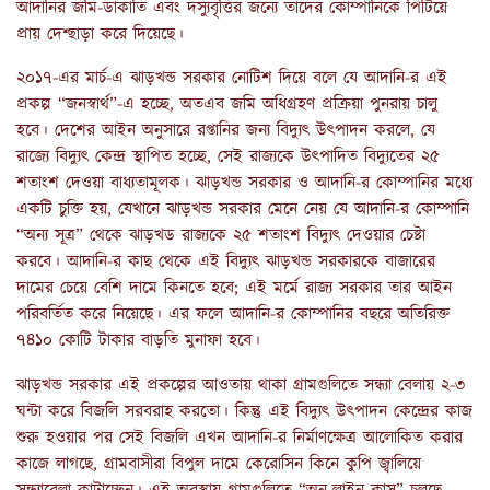
আদানির জমি-ডাকাতি এবং দস্যুবৃত্তির জন্যে তাদের কোম্পানিকে পিটিয়ে
প্রায় দেশ্ছাড়া করে দিয়েছে
।
২০১৭-এর মার্চ-এ ঝাড়খন্ড সরকার নোটিশ দিয়ে বলে যে আদানি-র এই
প্রকল্প
“জনস্বার্থ”-এ হচ্ছে, অতএব জমি অধিগ্রহণ প্রক্রিয়া পুনরায় চালু
হবে। দেশের আইন অনুসারে রপ্তানির জন্য বিদ্যুৎ উৎপাদন করলে, যে
রাজ্যে বিদ্যুৎ কেন্দ্র স্থাপিত হচ্ছে, সেই রাজ্যকে উৎপাদিত বিদ্যুতের ২৫
শতাংশ দেওয়া বাধ্যতামূলক। ঝাড়খন্ড সরকার ও আদানি-র কোম্পানির মধ্যে
একটি চুক্তি হয়, যেখানে ঝাড়খন্ড সরকার মেনে নেয় যে আদানি-র কোম্পানি
“অন্য সূত্র” থেকে ঝাড়খড রাজ্যকে ২৫ শতাংশ বিদ্যুৎ দেওয়ার চেষ্টা
করবে। আদানি-র কাছ থেকে এই বিদ্যুৎ ঝাড়খন্ড সরকারকে বাজারের
দামের চেয়ে বেশি দামে কিনতে হবে; এই মর্মে রাজ্য সরকার তার আইন
পরিবর্তিত করে নিয়েছে। এর ফলে আদানি-র কোম্পানির বছরে অতিরিক্ত
৭৪১০ কোটি টাকার বাড়তি মুনাফা হবে
।
ঝাড়খন্ড সরকার এই প্রকল্পের আওতায় থাকা গ্রামগুলিতে সন্ধ্যা বেলায় ২-৩
ঘন্টা করে বিজলি সরবরাহ করতো। কিন্তু এই বিদ্যুৎ উৎপাদন কেন্দ্রের কাজ
শুরু হওয়ার পর সেই বিজলি এখন আদানি-র নির্মাণক্ষেত্র আলোকিত করার
কাজে লাগছে
, গ্রামবাসীরা বিপুল দামে কেরোসিন কিনে কুপি জ্বালিয়ে