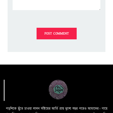
পড়শিকে ছুঁতে চাওয়া লালন সাঁইয়ের আর্তি প্রায় দুশো বছর পরেও আমাদের। গায়ে