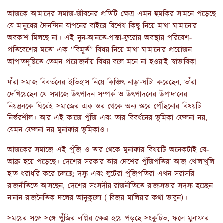
আজকে আমাদের সমাজ-জীবনের প্রতিটি ক্ষেত্র এমন হুমকির সামনে পড়েছে
যে মানুষের দৈনন্দিন যাপনের বাইরে বিশেষ কিছু নিয়ে মাথা ঘামানোর
অবকাশ মিলছে না। এই নুন-আনতে-পান্তা-ফুরোয় অবস্থায় পরিবেশ-
প্রতিবেশের মতো এক
“বিমূর্ত” বিষয় নিয়ে মাথা ঘামানোর প্রয়োজন
আপাতদৃষ্টিতে তেমন প্রয়োজনীয় বিষয় বলে মনে না হওয়াই স্বাভাবিক!
যাঁরা সমাজ বিবর্তনের ইতিহাস নিয়ে কিঞ্চিৎ নাড়া-ঘাঁটা করেছেন
, তাঁরা
দেখিয়েছেন যে সমাজে উৎপাদন সম্পর্ক ও উৎপাদনের উপাদানের
নিয়ন্ত্রনকে ঘিরেই সমাজের এক স্তর থেকে অন্য স্তরে পৌঁছনোর বিষয়টি
নির্ভরশীল। আর এই কাজে পুঁজি এবং তার বিবর্ধনের ভূমিকা ফেলনা নয়,
যেমন ফেলনা নয় মুনাফার ভূমিকাও
।
আজকের সমাজে এই পুঁজি ও তার থেকে মুনাফার বিষয়টি অনেকটাই বে-
আব্রু হয়ে পড়েছে। দেশের সরকার আর দেশের পুঁজিপতিরা আজ খোলাখুলি
হাত ধরাধরি করে চলছে
; দস্যু এবং লুটেরা পুঁজিপতিরা এখন সরাসরি
রাজনীতিতে আসছেন, দেশের সংসদীয় রাজনীতিতে রাজ্যসভার সদস্য হচ্ছেন
নানান রাজনৈতিক দলের আনুকুল্যে ( বিজয় মালিয়ার কথা ভাবুন)।
সময়ের সঙ্গে সঙ্গে পুঁজির লগ্নির ক্ষেত্র হয়ে পড়ছে সংকুচিত
, ফলে মুনাফার