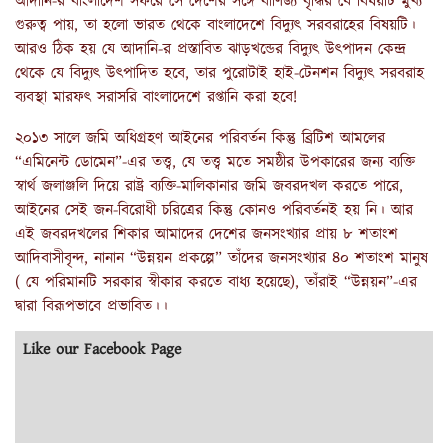
আদানি-র বাংলাদেশ সফরে সে দেশের সঙ্গে বাণিজ্য বৃদ্ধির যে বিষয়টি মুখ্য
গুরুত্ব পায়, তা হলো ভারত থেকে বাংলাদেশে বিদ্যুৎ সরবরাহের বিষয়টি।
আরও ঠিক হয় যে আদানি-র প্রস্তাবিত ঝাড়খন্ডের বিদ্যুৎ উৎপাদন কেন্দ্র
থেকে যে বিদ্যুৎ উৎপাদিত হবে, তার পুরোটাই হাই-টেনশন বিদ্যুৎ সরবরাহ
ব্যবস্থা মারফৎ সরাসরি বাংলাদেশে রপ্তানি করা হবে!
২০১৩ সালে জমি অধিগ্রহণ আইনের পরিবর্তন কিন্তু ব্রিটিশ আমলের
“এমিনেন্ট ডোমেন”-এর তত্ত্ব, যে তত্ত্ব মতে সমষ্ঠীর উপকারের জন্য ব্যক্তি
স্বার্থ জলাঞ্জলি দিয়ে রাষ্ট্র ব্যক্তি-মালিকানার জমি জবরদখল করতে পারে,
আইনের সেই জন-বিরোধী চরিত্রের কিন্তু কোনও পরিবর্তনই হয় নি। আর
এই জবরদখলের শিকার আমাদের দেশের জনসংখ্যার প্রায় ৮ শতাংশ
আদিবাসীবৃন্দ, নানান “উন্নয়ন প্রকল্পে” তাঁদের জনসংখ্যার ৪০ শতাংশ মানুষ
( যে পরিমানটি সরকার স্বীকার করতে বাধ্য হয়েছে), তাঁরাই “উন্নয়ন”-এর
দ্বারা বিরূপভাবে প্রভাবিত।
।
Like our Facebook Page