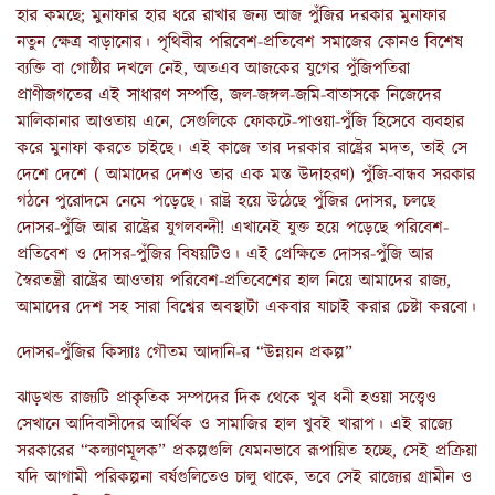
হার কমছে; মুনাফার হার ধরে রাখার জন্য আজ পুঁজির দরকার মুনাফার
নতুন ক্ষেত্র বাড়ানোর। পৃথিবীর পরিবেশ-প্রতিবেশ সমাজের কোনও বিশেষ
ব্যক্তি বা গোষ্ঠীর দখলে নেই, অতএব আজকের যুগের পুঁজিপতিরা
প্রাণীজগতের এই সাধারণ সম্পত্তি, জল-জঙ্গল-জমি-বাতাসকে নিজেদের
মালিকানার আওতায় এনে, সেগুলিকে ফোকটে-পাওয়া-পুঁজি হিসেবে ব্যবহার
করে মুনাফা করতে চাইছে। এই কাজে তার দরকার রাষ্ট্রের মদত, তাই সে
দেশে দেশে ( আমাদের দেশও তার এক মস্ত উদাহরণ) পুঁজি-বান্ধব সরকার
গঠনে পুরোদমে নেমে পড়েছে। রাষ্ট্র হয়ে উঠেছে পুঁজির দোসর, চলছে
দোসর-পুঁজি আর রাষ্ট্রের যুগলবন্দী! এখানেই যুক্ত হয়ে পড়েছে পরিবেশ-
প্রতিবেশ ও দোসর-পুঁজির বিষয়টিও। এই প্রেক্ষিতে দোসর-পুঁজি আর
স্বৈরতন্ত্রী রাষ্ট্রের আওতায় পরিবেশ-প্রতিবেশের হাল নিয়ে আমাদের রাজ্য,
আমাদের দেশ সহ সারা বিশ্বের অবস্থাটা একবার যাচাই করার চেষ্টা করবো
।
দোসর-পুঁজির কিস্যাঃ গৌতম আদানি-র
“উন্নয়ন প্রকল্প”
ঝাড়খন্ড রাজ্যটি প্রাকৃতিক সম্পদের দিক থেকে খুব ধনী হওয়া সত্ত্বেও
সেখানে আদিবাসীদের আর্থিক ও সামাজির হাল খুবই খারাপ। এই রাজ্যে
সরকারের
“কল্যাণমূলক” প্রকল্পগুলি যেমনভাবে রূপায়িত হচ্ছে, সেই প্রক্রিয়া
যদি আগামী পরিকল্পনা বর্ষগুলিতেও চালু থাকে, তবে সেই রাজ্যের গ্রামীন ও