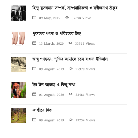
হিন্দু মুসলমান সম্পর্ক, সাম্প্রদায়িকতা ও রবীন্দ্রনাথ ঠাকুর
09 May, 2019
37698 Views
পুরুষের খৎনা ও পরিচয়ের চিহ্ন
13 March, 2020
33562 Views
জম্মু গণহত্যা: স্মৃতির আড়ালে চলে যাওয়া ইতিহাস
09 August, 2019
25979 Views
ঈদ-উল-আজহা ও কিছু কথা
01 August, 2020
23481 Views
কাশ্মীরে যিশু
09 August, 2019
19234 Views