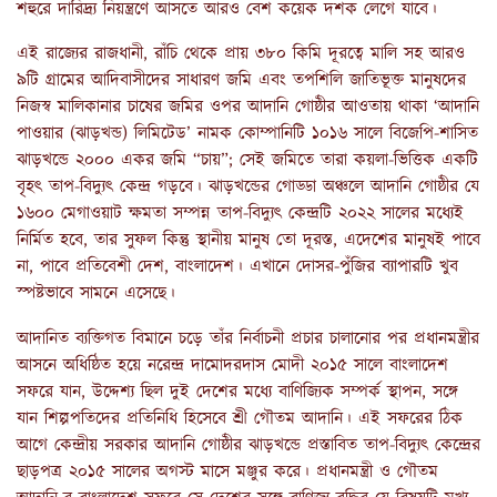
শহুরে দারিদ্র্য নিয়ন্ত্রণে আসতে আরও বেশ কয়েক দশক লেগে যাবে।
এই রাজ্যের রাজধানী
, রাঁচি থেকে প্রায় ৩৮০ কিমি দূরত্বে মালি সহ আরও
৯টি গ্রামের আদিবাসীদের সাধারণ জমি এবং তপশিলি জাতিভূক্ত মানুষদের
নিজস্ব মালিকানার
চাষের জমির ওপর আদানি গোষ্ঠীর আওতায় থাকা ‘আদানি
পাওয়ার (ঝাড়খন্ড) লিমিটেড’ নামক কোম্পানিটি
১০১৬ সালে বিজেপি-শাসিত
ঝাড়খন্ডে ২০০০ একর জমি “চায়”; সেই জমিতে তারা কয়লা-ভিত্তিক একটি
বৃহৎ তাপ-বিদ্যুৎ কেন্দ্র গড়বে। ঝাড়খন্ডের গোড্ডা অঞ্চলে আদানি গোষ্ঠীর যে
১৬০০ মেগাওয়াট ক্ষমতা সম্পন্ন
তাপ-বিদ্যুৎ কেন্দ্রটি ২০২২ সালের মধ্যেই
নির্মিত হবে,
তার সুফল কিন্তু স্থানীয় মানুষ তো দূরস্ত, এদেশের মানুষই পাবে
না, পাবে প্রতিবেশী দেশ, বাংলাদেশ। এখানে দোসর-পুঁজির ব্যাপারটি খুব
স্পষ্টভাবে সামনে এসেছে।
আদানিত ব্যক্তিগত বিমানে চড়ে তাঁর নির্বাচনী প্রচার চালানোর পর প্রধানমন্ত্রীর
আসনে অধিষ্ঠিত হয়ে নরেন্দ্র দামোদরদাস মোদী ২০১৫ সালে বাংলাদেশ
সফরে যান
, উদ্দেশ্য ছিল দুই দেশের মধ্যে বাণিজ্যিক সম্পর্ক স্থাপন, সঙ্গে
যান শিল্পপতিদের প্রতিনিধি হিসেবে শ্রী গৌতম আদানি।
এই সফরের ঠিক
আগে কেন্দ্রীয় সরকার আদানি গোষ্ঠীর ঝাড়খন্ডে প্রস্তাবিত তাপ-বিদ্যুৎ কেন্দ্রের
ছাড়পত্র
২০১৫ সালের অগস্ট মাসে মঞ্জুর করে। প্রধানমন্ত্রী ও গৌতম