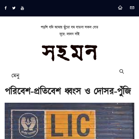
পড়শি যদি আমায় ছুঁতো যম যাতনা সকল যেত
দূরে: লালন সাঁই
মেনু
পরিবেশ-প্রতিবেশ ধ্বংস ও দোসর-পুঁজি