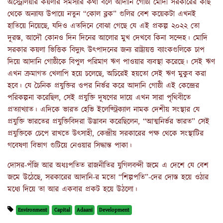
অস্ট্রেলিয়ার কয়লার সমস্যার কথা বলে আদানি গোষ্ঠী মোদী সরকারের কাছ
থেকে অন্যায্য উপায়ে নতুন
“কোল ব্লক” গুলির বেশ কয়েকটা এখনই
হাতিয়ে নিয়েছে, যদিও এতদিনে বোঝা গেছে যে এই প্রকল্প ২০২২ তো
দূরস্ত, আদৌ কোনও দিন দিনের আলোর মুখ দেখবে কিনা সন্দেহ। মোদি
সরকার কয়লা ভিত্তিক বিদ্যুৎ উত্পাদনের জন্য রাষ্ট্রায়ত্ত ব্যাংকগুলিকে চাপ
দিয়ে আদানি গোষ্ঠীকে বিপুল পরিমাণ ঋণ পাওয়ার ব্যবস্থা করেছে। সেই ঋণ
এখন ক্রমাগত খেলাপি হয়ে চলেছে, অচিরেই হয়তো সেই ঋণ মুকুব করা
হবে। যে চৈনিক প্রযুক্তির ওপর নির্ভর করে আদানি গোষ্ঠী এই কেন্দ্রের
পরিকল্পনা করেছিল, সেই প্রযুক্তি দূষণের দায়ে এখন সারা পৃথিবীতে
প্রত্যাখ্যাত। এদিকে ভারত হেভি ইলেক্ট্রিক্যাল নামক দেশীয় সংস্থার যে
প্রযুক্তি ভারতের প্রযুক্তিবিদরা উদ্ভাবন করেছিলেন, “আত্মনির্ভর ভারত” সেই
প্রযুক্তিকে চেপে রাখতে উৎসাহী, কেন্দ্রীয় সরকারের পক্ষ থেকে সংস্থাটির
গবেষণা বিভাগ গুটিয়ে নেওয়ার সিদ্ধান্ত পাকা।
দোসর-পঁজি আর অধঃপতিত রাজনীতির যুগিলবন্দী জমে এ দেশে যে বেশ
জমে উঠেছে
, সরকারের আদানি-র মতো “শিল্পপতি”-দের দোস্ত হয়ে ওঠার
মধ্যে দিয়ে তা আর একবার প্রকট হয়ে উঠলো
।
Environment
Capital
Adaani
Development