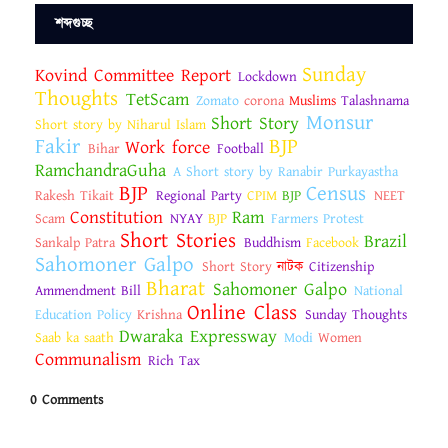
শব্দগুচ্ছ
Sunday
Kovind Committee Report
Lockdown
Thoughts
TetScam
Zomato
corona
Muslims
Talashnama
Monsur
Short Story
Short story by Niharul Islam
Fakir
BJP
Work force
Bihar
Football
RamchandraGuha
A Short story by Ranabir Purkayastha
BJP
Census
Rakesh Tikait
Regional Party
CPIM
BJP
NEET
Constitution
Ram
Scam
NYAY
BJP
Farmers Protest
Short Stories
Brazil
Sankalp Patra
Buddhism
Facebook
Sahomoner Galpo
Short Story
নাটক
Citizenship
Bharat
Sahomoner Galpo
Ammendment Bill
National
Online Class
Education Policy
Krishna
Sunday Thoughts
Dwaraka Expressway
Saab ka saath
Modi
Women
Communalism
Rich Tax
0 Comments