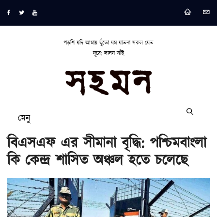
পড়শি যদি আমায় ছুঁতো যম যাতনা সকল যেত
দূরে: লালন সাঁই
মেনু
বিএসএফ এর সীমানা বৃদ্ধি: পশ্চিমবাংলা
কি কেন্দ্র শাসিত অঞ্চল হতে চলেছে