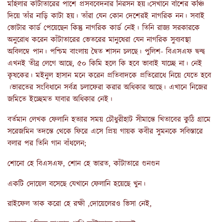
মহিলার কাঁটাতারের পাশে প্রসববেদনার নিরসন হয়।সেখানে বাঁশের কঞ্চি
দিয়ে তাঁর নাড়ি কাটা হয়। তাঁরা যেন কোন দেশেরই নাগরিক নন। সবাই
ভোটার কার্ড পেয়েছেন কিন্তু নাগরিক কার্ড নেই। তিনি রাজ্য সরকারকে
অনুরোধ করেন কাঁটাতারের ভেতরের মানুষেরা যেন নাগরিক সুব্যবস্থা
অবিলম্বে পান। পশ্চিম বাংলায় দ্বৈত শাসন চলছে। পুলিশ- বিএসএফ দ্বন্দ্ব
এখনই তীব্র লেগে আছে, ৫০ কিমি হলে কি হবে ভাবাই যাচ্ছে না। নেই
কৃষকের। মইনুল হাসান মনে করেন প্রতিবাদকে প্রতিরোধে নিয়ে যেতে হবে
।ভারতের সংবিধানে সর্বত্র চলাফেরা করার অধিকার আছে। এখানে নিজের
জমিতে ইচ্ছেমত যাবার অধিকার নেই।
বর্তমান লেখক ফেলানি হত্যার সময় চৌধুরীহাট সীমান্তে খিতাবের কুঠি গ্রামে
সরেজমিন তদন্তে থেকে ফিরে এসে প্রিয় গায়ক কবীর সুমনকে সবিস্তারে
বলার পর তিনি গান বাঁধলেন;
শোনো হে বিএসএফ, শোন হে ভারত, কাঁটাতারে গুনগুন
একটি দোয়েল বসেছে যেখানে ফেলানি হয়েছে খুন।
রাইফেল তাক করো হে রক্ষী ,দোয়েলেরও ভিসা নেই,