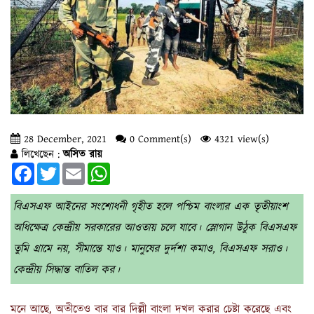
28 December, 2021
0 Comment(s)
4321 view(s)
লিখেছেন :
অসিত রায়
Facebook
Twitter
Email
WhatsApp
বিএসএফ আইনের সংশোধনী গৃহীত হলে পশ্চিম বাংলার এক তৃতীয়াংশ
অধিক্ষেত্র কেন্দ্রীয় সরকারের আওতায় চলে যাবে। স্লোগান উঠুক বিএসএফ
তুমি গ্রামে নয়, সীমান্তে যাও। মানুষের দুর্দশা কমাও, বিএসএফ সরাও।
কেন্দ্রীয় সিদ্ধান্ত বাতিল কর।
মনে আছে, অতীতেও বার বার দিল্লী বাংলা দখল করার চেষ্টা করেছে এবং