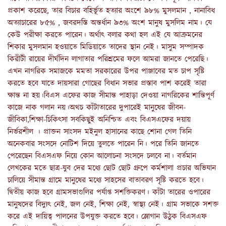
প্রকাশ করেছে, তার বিচার বহির্ভূত হত্যার অংশে ৯৮% মুসলমান , নানাবিধ
অত্যাচারের ৮৫% , জবরদস্তি অন্তর্ধান ৯৩% অংশ মানুষ মুসলিম নাম। যে
কেউ পরীক্ষা করতে পারেন। অর্থাৎ বলার কথা হল এই যে আক্রমনের
শিকার মুসলমান হওয়াতে মিডিয়াতে তাদের স্থান নেই। মাসুম সম্পাদক
কিরীটী রায়ের দীর্ঘদিন লাগাতার পরিশ্রমের ফলে আমরা জানতে পেরেছি।
এখন নাগরিক সমাজকে মমতা সরকারের উপর পাঞ্জাবের মত চাপ সৃষ্টি
করতে হবে যাতে দায়সারা গোছের বিধান সভার প্রস্তাব পাশ করেই তারা
ক্ষান্ত না হয়।বিএস এফের কাজ সীমান্ত পাহাড়া দেওয়া নাগরিকের শান্তিপূর্ণ
কাজে নাক গলান নয়।অথচ কাঁটাতারের দুপারেই মানুষের জীবন-
জীবিকা,শিক্ষা-চিকিৎসা সবকিছুই অনিশ্চিত এবং বিএসএফের দয়ায়
নির্ভরশীল । প্রাক্তন সাংসদ মইনুল হাসানের কাছে শোনা গেল তিনি
অনেকবার সংসদে নোটিশ দিয়ে তুলতে পারেন নি। পরে তিনি জানতে
পেরেছেন বিএসএফ নিয়ে কোন আলোচনা সংসদে চলবে না। বর্তমান
লেখকের মতে ছাত্র-যুব দের মধ্যে ছোট ছোট গ্রুপে কর্মশালা প্রচার অভিযান
চালিয়ে সীমান্ত গ্রামে মানুষের মধ্যে সাহসের বাতাবরণ সৃষ্টি করতে হবে।
দ্বিতীয় কাজ হবে গ্রামসভাগুলির পর্যাপ্ত সশক্তিকরণ। কাঁটা তারের ওপারের
মানুষদের বিদ্যুৎ নেই, জল নেই, শিক্ষা নেই, স্বাস্থ্য নেই। গ্রাম সভাকে সশক্ত
করে এই দায়িত্ব পালনের উপযুক্ত করতে হবে। স্লোগান উঠুক বিএসএফ