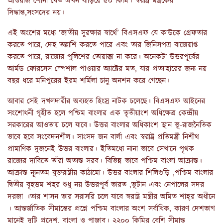
আওয়াজ শোনা যেত এখন বাড়িয়ে ৫০ কিমি। স্বরাষ্ট্র মন্ত্রকের
সিদ্ধান্ত,সংসদের নয়।
এই অংশের মধ্যে ‘জাতীয় সুরক্ষার স্বার্থে’ বিএসএফ যে কাউকে গ্রেফতার
করতে পারে, দেহ তল্লাশি করতে পারে এবং তার জিনিসপত্র বাজেয়াপ্ত
করতে পারে, রাজ্যের পুলিশের তোয়াক্কা না করে। অনেকটা উত্তরপূর্বের
আর্মড ফোরসেস স্পেশাল পাওয়ার অ্যাক্টের মত, যার প্রত্যাহারের জন্য নয়
বছর ধরে মনিপুরের ইরম শর্মিলা চানু অনশন করে গেছেন।
আবার সেই দখলদারীর অব্যহত হিংস্র নাটক চলেছে। বিএসএফ আইনের
সংশোধনী গৃহীত হলে পশ্চিম বাংলার এক তৃতীয়াংশ অধিক্ষেত্র কেন্দ্রীয়
সরকারের আওতায় চলে যাবে। উত্তর বাংলার অধিকাংশ স্থান ভূ-রাজনৈতিক
ভাবে হবে সংবেদনশীল। সাংসদ জন বার্লা এবং স্বরাষ্ট্র প্রতিমন্ত্রী নিশীথ
প্রামাণিক দুজনেই উত্তর বাংলার। ইতিমধ্যে নানা ভাবে সেখানে পৃথক
রাজ্যের দাবিতে তাঁরা অত্যন্ত সরব। বিভিন্ন ভাবে পশ্চিম বাংলা আক্রান্ত।
আক্রান্ত ন্যূনতম যুক্তরাষ্ট্রীয় কাঠামো। উত্তর বাংলার শিলিগুড়ি ,পশ্চিম বাংলার
দ্বিতীয় বৃহত্তম শহর শুধু নয় উত্তরপূর্ব ভারত ,ভূটান এবং নেপালের সদর
দরজা ।তার শাসন ভার সরাসরি চলে যাবে স্বরাষ্ট্র মন্ত্রীর অমিত শাহ্‌র অধীনে
। আন্তর্জাতিক সীমান্তের প্রশ্নে পশ্চিম বাংলার অংশ সর্বাধিক, কারণ দেশভাগ
মানেই দুটি প্রদেশ, বাংলা ও পাঞ্জাব। ২২০০ কিমির বেশি সীমান্ত