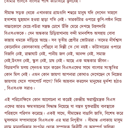
তোমার গুলিতে বাংলার পাখি কাঁটাতারে ঝুলবেই।
সীমান্ত সড়ক থেকে এখানকার গ্রামগুলি শহুরে মানুষ যদি দেখেন তাহলে
হতাশায় মুহ্যমান হওয়া ছাড়া গতি নেই। তারকাঁটার ওপারে কুপি-লন্ঠন নিয়ে
বাচ্চাকোলে মেয়ে-বউরা সন্ত্রস্ত চোখে উঁকি মেরে দেখছে টহলদারি
বিএসএফকে। যেন অন্ধকার চিড়িয়াখানায় বন্দী মানবশিশু অসহায় বোবা
কান্নায় থমকে দাঁড়িয়ে আছে। সব তৃতীয় শ্রেণীর ভোটাররা। তাদের দীর্ঘশ্বাস
কোনোদিন কোলকাতায় পৌঁছবে না দিল্লী তে তো নয়ই। কাঁটাতারের ওপারে
বিজলি নেই, রাস্তাঘাট নেই, পানীয় জল নেই, আনন্দ নেই, সমাজ
নেই,উৎসব নেই, স্কুল নেই, চাষ নেই। আছে এক অন্ধকার জীবন।
বিচারপতি মলয় সে্নগুপ্ত মনে করেন বিএসএফের সাথে বাংলার সংস্কৃতির
কোন মিল নেই। এমন কোন জায়গা আপনারা কোথাও দেখেছেন যে নিজের
জায়গায় যেতে পাসপোর্ট লাগে? তিনি আহবান করলেন মানুষের দুর্দশা হঠাও
, বিএসএফ সরাও।
এই পরিপ্রেক্ষিতে কোন আলোচনা না করেই কেন্দ্রীয় স্বরাস্ট্রমন্ত্রক বিএস
এফের আরও ক্ষমতায়নের সিদ্ধান্ত নিয়েছে যা বস্তুত যুক্তরাষ্ট্রীয় ব্যবস্থাকে
পরিহাসে পরিণত করেছে। একই সাথে, সীমান্তের বাঙালি জাতি, বিশেষ করে
মুসলমান সম্প্রদায়কে বিএসএফ এর দ্বারা নিগৃহীত । সীমান্ত এলাকায় মাসুম
নামে মানবাধিকার সংগঠন থেকে সম্পাদক কিরীটী যে অসম্পূর্ণ তালিকা