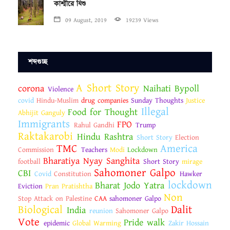
কাশ্মীরে যিশু
09 August, 2019
19239 Views
শব্দগুচ্ছ
A Short Story
corona
Naihati Bypoll
Violence
covid
Hindu-Muslim
drug companies
Sunday Thoughts
Justice
Illegal
Food for Thought
Abhijit Ganguly
Immigrants
FPO
Rahul Gandhi
Trump
Raktakarobi
Hindu Rashtra
Short Story
Election
TMC
America
Commission
Teachers
Modi
Lockdown
Bharatiya Nyay Sanghita
football
Short Story
mirage
Sahomoner Galpo
CBI
Covid
Constitution
Hawker
lockdown
Bharat Jodo Yatra
Eviction
Pran Pratishtha
Non
Stop Attack on Palestine
CAA
sahomoner Galpo
Biological
Dalit
India
reunion
Sahomoner Galpo
Vote
Pride walk
epidemic
Global Warming
Zakir Hossain