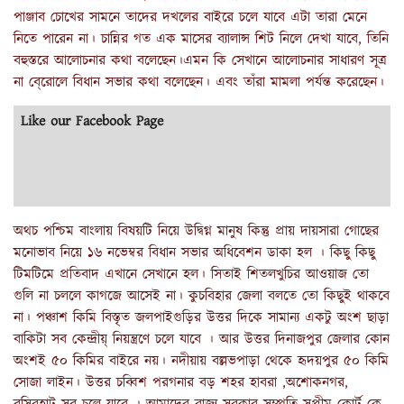
পাঞ্জাব চোখের সামনে তাদের দখলের বাইরে চলে যাবে এটা তারা মেনে
নিতে পারেন না। চান্নির গত এক মাসের ব্যালান্স শিট নিলে দেখা যাবে, তিনি
বহুস্তরে আলোচনার কথা বলেছেন।এমন কি সেখানে আলোচনার সাধারণ সূত্র
না বে্রোলে বিধান সভার কথা বলেছেন। এবং তাঁরা মামলা পর্যন্ত করেছেন।
Like our Facebook Page
অথচ পশ্চিম বাংলায় বিষয়টি নিয়ে উদ্বিগ্ন মানুষ কিন্তু প্রায় দায়সারা গোছের
মনোভাব নিয়ে ১৬ নভেম্বর বিধান সভার অধিবেশন ডাকা হল । কিছু কিছু
টিমটিমে প্রতিবাদ এখানে সেখানে হল। সিতাই শিতলখুচির আওয়াজ তো
গুলি না চললে কাগজে আসেই না। কুচবিহার জেলা বলতে তো কিছুই থাকবে
না। পঞ্চাশ কিমি বিস্তৃত জলপাইগুড়ির উত্তর দিকে সামান্য একটু অংশ ছাড়া
বাকিটা সব কেন্দ্রীয়্ নিয়ন্ত্রণে চলে যাবে । আর উত্তর দিনাজপুর জেলার কোন
অংশই ৫০ কিমির বাইরে নয়। নদীয়ায় বল্লভপাড়া থেকে হৃদয়পুর ৫০ কিমি
সোজা লাইন। উত্তর চব্বিশ পরগনার বড় শহর হাবরা ,অশোকনগর,