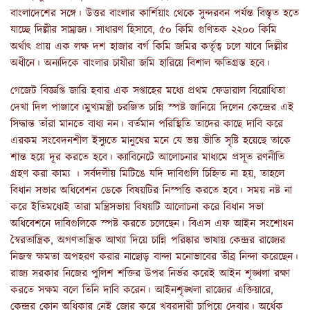
বাংলাদেশের সঙ্গে। উত্তর বাংলার কার্শিয়াং থেকে সুন্দরবন পর্যন্ত বিস্তৃত হতে
যাচ্ছে দিল্লীর সাম্রাজ্য। সাধারণ হিসাবে, ৫০ কিমি গুণিতক ২২০০ কিমি
অর্থাৎ প্রায় এক লক্ষ দশ হাজার বর্গ কিমি জমির কর্তৃত্ব চলে যাবে দিল্লীর
অধীনে। অন্যদিকে বাংলার চাষীরা জমি হারিয়ে বিশাল ক্ষতিগ্রস্ত হবে।
গেজেট বিজ্ঞপ্তি জারি হবার এক সপ্তাহের মধ্যে প্রথম ফেডারাল বিরোধিতা
দেখা দিল পাঞ্জাবে।মুখ্যমন্ত্রী চরঞ্জিত চান্নি স্পষ্ট জানিয়ে দিলেন কেন্দ্রের এই
সিদ্ধান্ত তাঁরা মানতে বাধ্য নন। বর্তমান পরিস্থিতি তাদের কাছে দাবি করে
এরকম সংবেদনশীল ইস্যুতে মানুষের মনে যে ভয় ভীতি সৃষ্টি হয়েছে তাকে
শান্ত হয়ে দূর করতে হবে। ক্যাবিনেটে আলোচনার মাধ্যমে প্রসূত রণনীতি
গ্রহণ করা কাম্য । সর্বদলীয় মিটিঙে যদি দাবিগুলি চিহ্নিত না হয়, তাহলে
বিধান সভার অধিবেশন ডেকে বিষয়টির নিস্পত্তি করতে হবে। সময় নষ্ট না
করে ইতিমধ্যেই তারা মন্ত্রিসভায় বিষয়টি আলোচনা করে বিধান সভা
অধিবেশনে দাবিগুলিকে স্পষ্ট করতে চলেছেন। বিএস এফ আইন সংশোধন
স্বৈরতান্ত্রিক, অগণতান্ত্রিক আখ্যা দিয়ে চান্নি পরিষ্কার ভাষায় কেন্দ্রর রাজ্যের
নিজস্ব ক্ষমতা অপহরণ করার নাছোড় বান্দা মনোভাবের তীব্র নিন্দা করেছেন।
রাজ্য সরকার নিজের পুলিশ শক্তির উপর নির্ভর করেই আইন শৃঙ্খলা রক্ষা
করতে সক্ষম বলে তিনি দাবি করেন। আইনশৃঙ্খলা রাজ্যের এক্তিয়ারে,
কেন্দ্রর কোন অধিকার নেই জোর করে খবরদারী চাপিয়ে দেবার। অর্ধেক