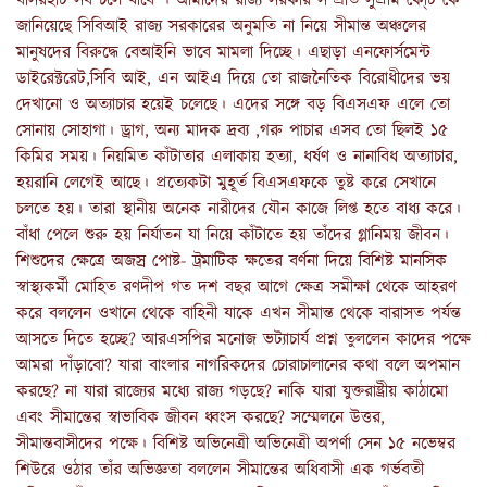
বসিরহাট সব চলে যাবে । আমাদের রাজ্য সরকার সম্প্রতি সুপ্রীম কো্র্ট কে
জানিয়েছে সিবিআই রাজ্য সরকারের অনুমতি না নিয়ে সীমান্ত অঞ্চলের
মানুষদের বিরুদ্ধে বেআইনি ভাবে মামলা দিচ্ছে। এছাড়া এনফোর্সমেন্ট
ডাইরেক্টরেট,সিবি আই, এন আইএ দিয়ে তো রাজনৈতিক বিরোধীদের ভয়
দেখানো ও অত্যাচার হয়েই চলেছে। এদের সঙ্গে বড় বিএসএফ এলে তো
সোনায় সোহাগা। ড্রাগ, অন্য মাদক দ্রব্য ,গরু পাচার এসব তো ছিলই ১৫
কিমির সময়। নিয়মিত কাঁটাতার এলাকায় হত্যা, ধর্ষণ ও নানাবিধ অত্যাচার,
হয়রানি লেগেই আছে। প্রত্যেকটা মুহূর্ত বিএসএফকে তুষ্ট করে সেখানে
চলতে হয়। তারা স্থানীয় অনেক নারীদের যৌন কাজে লিপ্ত হতে বাধ্য করে।
বাঁধা পেলে শুরু হয় নির্যাতন যা নিয়ে কাঁটাতে হয় তাঁদের গ্লানিময় জীবন।
শিশুদের ক্ষেত্রে অজস্র পোষ্ট- ট্রমাটিক ক্ষতের বর্ণনা দিয়ে বিশিষ্ট মানসিক
স্বাস্থ্যকর্মী মোহিত রণদীপ গত দশ বছর আগে ক্ষেত্র সমীক্ষা থেকে আহরণ
করে বললেন ওখানে থেকে বাহিনী যাকে এখন সীমান্ত থেকে বারাসত পর্যন্ত
আসতে দিতে হচ্ছে? আরএসপির মনোজ ভট্যাচার্য প্রশ্ন তুললেন কাদের পক্ষে
আমরা দাঁড়াবো? যারা বাংলার নাগরিকদের চোরাচালানের কথা বলে অপমান
করছে? না যারা রাজ্যের মধ্যে রাজ্য গড়ছে? নাকি যারা যুক্তরাষ্ট্রীয় কাঠামো
এবং সীমান্তের স্বাভাবিক জীবন ধ্বংস করছে? সম্মেলনে উত্তর,
সীমান্তবাসীদের পক্ষে। বিশিষ্ট অভিনেত্রী অভিনেত্রী অপর্ণা সেন ১৫ নভেম্বর
শিউরে ওঠার তাঁর অভিজ্ঞতা বললেন সীমান্তের অধিবাসী এক গর্ভবতী