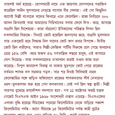
প্রায়শই ব্যর্থ হয়েছে। মোগলমারী নামে এক জায়গায় মোগলদের পরাজিত
করেছিল স্বাধীন সুলতানের নেতৃত্বে বাংলার বীর সেনারা। এই তো কিছুদিন
আগেই দিল্লী বাংলাকে খাদের কিনারে এনে ফেলেছিল। রাজ্য নির্বাচনে ২০০
আসন জিতলেই তারা আমাদের গিরিখাতের তলায় ফেলে দিত। ভয়ে, আতঙ্কে
বাঙালি ছিল দিশেহারা। কারা বাঁচালো? ইতিহাসের পরিষ্কার লিখন ছিল
দখলদারির বিরুদ্ধে। তিনটে জোট হয়েছিল জনগণের স্তরে, বাঙালি মুসলমান
প্রায় একজোট হয়ে সিদ্ধান্ত নিল তাদের ভোট ভাগ হবার বিপক্ষে। দ্বিতীয়
জোট ছিল নারীদের, তারাও দিল্লী-কেন্দ্রিক পার্টির বিরুদ্ধে চলে গেছে অন্যদের
চেয়ে ১৫% বেশি ।আর অন্তত ৫% গণতান্ত্রিক শহুরে মানুষ, এই কাতারে
যোগ দিয়েছে। তারা দখলদারদের প্রত্যাখ্যান করাই প্রধান কাজ মনে
করেছে। বিপুল জনাদেশ বিকল্প না থাকায় ঘুরপথে ভোট পেয়ে রাজ্যের
বর্তমান শাসক দল সরকার গড়ল। তার পর দিনই সিবিআই নারদ
কেলেঙ্কারির সঙ্গে জড়িত অভিযোগে রাজ্যের শাসকদলের শীর্ষ নেতাদের
ধরল।তুলকালাম শুরু হয়ে গেল কলকাতায়। সেই পর্ব ছিল স্বল্প স্থায়ী। দিল্লী
তারপর বুঝেছে রণকৌশল বদলাতে হবে। গত ১১ অক্টোবর স্বরাষ্ট্র মন্ত্রক
গেজেট বিএসএফ আইন ১৯৬৮ সংশোধনী প্রস্তাব এনেছে। বিএসএফের
এলাকা বৃদ্ধি হয়েছে সীমান্তের পনেরো কিলোমিটার থেকে বাড়িয়ে পঞ্চাশ
কিলোমিটার পর্যন্ত। আগে সীমান্তে ১৫ কিলোমিটার পর্যন্ত ভারী বুটের