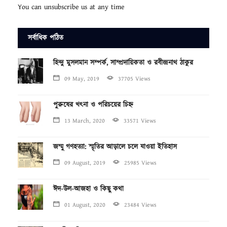
You can unsubscribe us at any time
সর্বাধিক পঠিত
হিন্দু মুসলমান সম্পর্ক, সাম্প্রদায়িকতা ও রবীন্দ্রনাথ ঠাকুর
09 May, 2019
37705 Views
পুরুষের খৎনা ও পরিচয়ের চিহ্ন
13 March, 2020
33571 Views
জম্মু গণহত্যা: স্মৃতির আড়ালে চলে যাওয়া ইতিহাস
09 August, 2019
25985 Views
ঈদ-উল-আজহা ও কিছু কথা
01 August, 2020
23484 Views