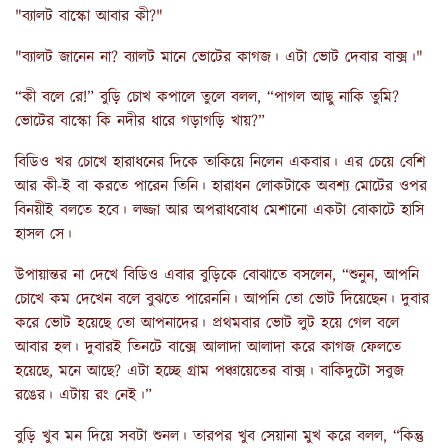
"ব্যালট বাস্কো আবার কী?"
"ব্যালট জানেন না? ব্যালট মানে ভোটের কাগজ। এটা ভোট দেবার বাক্স।"
“কী বলে রে!” বুড়ি চোখ কপালে তুলে বলল, “পাগল আছু নাকি তুমি?
ভোটের বাস্কো কি নদীর ধারে গড়াগড়ি খায়?”
বিডিও খর চোখে হারাধনের দিকে তাকিয়ে নিলেন একবার। এর চেয়ে বেশি
আর কী-ই বা করতে পারেন তিনি। হারাধন লোকটাকে অবশ্য মোটের ওপর
বিনয়ীই বলতে হবে। লজ্জা আর অপরাধবোধ মেশানো একটা বোকাটে হাসি
হাসল সে।
উপায়ান্তর না দেখে বিডিও এবার বুড়িকে বোঝাতে বসলেন, “শুনুন, আপনি
চোখে কম দেখেন বলে বুঝতে পারেননি। আপনি তো ভোট দিয়েছেন। দুবার
করে ভোট হয়েছে তো আপনাদের। প্রথমবার ভোট লুট হয়ে গেল বলে
আবার হল। দুবারই তিনটে বাক্সে আলাদা আলাদা করে কাগজ ফেলতে
হয়েছে, মনে আছে? এটা হচ্ছে গ্রাম পঞ্চায়েতের বাক্স। বাকিদুটো সবুজ
রঙের। এটায় রং নেই।”
বুড়ি খুব মন দিয়ে সবটা শুনল। তারপর খুব সেয়ানা মুখ করে বলল, “কিন্তু