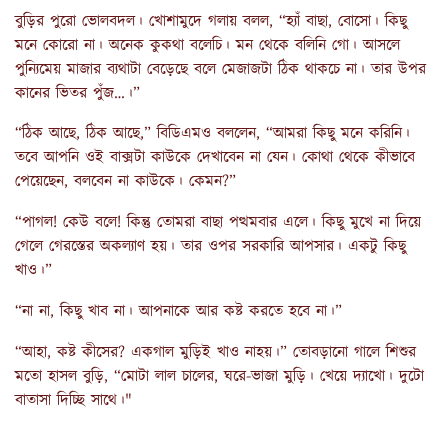
বুড়ির পুরো ভোলবদল। খোশামুদে গলায় বলল, “হ্যাঁ বাছা, বোসো। কিছু
মনে কোরো না। অনেক কুকথা বলেচি। মন থেকে বলিনি গো। আসলে
পুন্যিমেয় মাজার ব্যথাটা বেড়েছে বলে মেজাজটা ঠিক থাকচে না। তার উপর
কানের ভিতর পুঁজ…।”
“ঠিক আছে, ঠিক আছে,” বিডিএমও বললেন, “আমরা কিছু মনে করিনি।
তবে আপনি ওই বাক্সটা কাউকে দেখাবেন না যেন। কোথা থেকে কীভাবে
পেয়েছেন, বলবেন না কাউকে। কেমন?”
“পাগল! কেউ বলে! কিন্তু তোমরা বাছা পত্থমবার এলে। কিছু মুখে না দিয়ে
গেলে গেরস্তের অকল্যাণ হয়। তার ওপর সরকারি আপসার। একটু কিছু
খাও।”
“না না, কিছু খাব না। আপনাকে আর কষ্ট করতে হবে না।”
“আহা, কষ্ট কীসের? একগাল মুড়িই খাও নাহয়।” তোবড়ানো গালে শিশুর
মতো হাসল বুড়ি, “মোটা লাল চালের, ঘরে-ভাজা মুড়ি। খেয়ে দ্যাখো। দুটো
বাতাসা দিচ্ছি সাথে।"