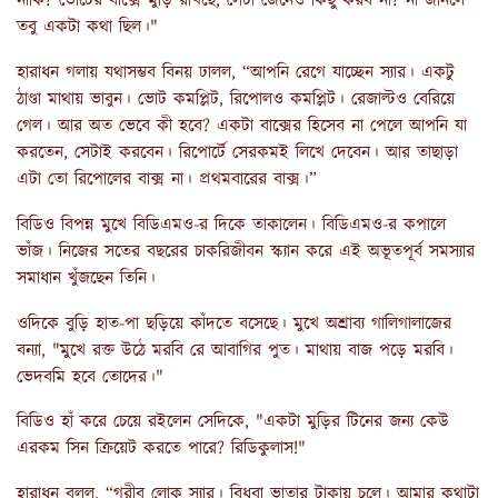
নাকি? ভোটের বাক্সে মুড়ি রাখছে, সেটা জেনেও কিছু করব না? না জানলে
তবু একটা কথা ছিল।"
হারাধন গলায় যথাসম্ভব বিনয় ঢালল, “আপনি রেগে যাচ্ছেন স্যার। একটু
ঠাণ্ডা মাথায় ভাবুন। ভোট কমপ্লিট, রিপোলও কমপ্লিট। রেজাল্টও বেরিয়ে
গেল। আর অত ভেবে কী হবে? একটা বাক্সের হিসেব না পেলে আপনি যা
করতেন, সেটাই করবেন। রিপোর্টে সেরকমই লিখে দেবেন। আর তাছাড়া
এটা তো রিপোলের বাক্স না। প্রথমবারের বাক্স।”
বিডিও বিপন্ন মুখে বিডিএমও-র দিকে তাকালেন। বিডিএমও-র কপালে
ভাঁজ। নিজের সতের বছরের চাকরিজীবন স্ক্যান করে এই অভূতপূর্ব সমস্যার
সমাধান খুঁজছেন তিনি।
ওদিকে বুড়ি হাত-পা ছড়িয়ে কাঁদতে বসেছে। মুখে অশ্রাব্য গালিগালাজের
বন্যা, "মুখে রক্ত উঠে মরবি রে আবাগির পুত। মাথায় বাজ পড়ে মরবি।
ভেদবমি হবে তোদের।"
বিডিও হাঁ করে চেয়ে রইলেন সেদিকে, "একটা মুড়ির টিনের জন্য কেউ
এরকম সিন ক্রিয়েট করতে পারে? রিডিকুলাস!"
হারাধন বলল, “গরীব লোক স্যার। বিধবা ভাতার টাকায় চলে। আমার কথাটা