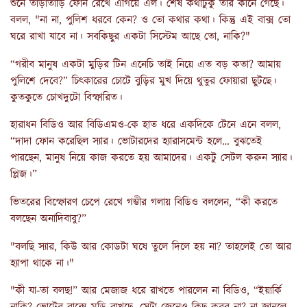
শুনে তাড়াতাড়ি ফোন রেখে এগিয়ে এল। শেষ কথাটুকু তার কানে গেছে।
বলল, "না না, পুলিশ ধরবে কেন? ও তো কথার কথা। কিন্তু এই বাক্স তো
ঘরে রাখা যাবে না। সবকিছুর একটা সিস্টেম আছে তো, নাকি?"
“গরীব মানুষ একটা মুড়ির টিন এনেচি তাই নিয়ে এত বড় কতা? আমায়
পুলিশে দেবে?” চিৎকারের চোটে বুড়ির মুখ দিয়ে থুতুর ফোয়ারা ছুটছে।
কুতকুতে চোখদুটো বিস্ফারিত।
হারাধন বিডিও আর বিডিএমও-কে হাত ধরে একদিকে টেনে এনে বলল,
“দাদা ফোন করেছিল স্যার। ভোটারদের হ্যারাসমেন্ট হলে… বুঝতেই
পারছেন, মানুষ নিয়ে কাজ করতে হয় আমাদের। একটু সেটল করুন স্যার।
প্লিজ।”
ভিতরের বিস্ফোরণ চেপে রেখে গম্ভীর গলায় বিডিও বললেন, “কী করতে
বলছেন অনাদিবাবু?”
"বলছি স্যার, কিউ আর কোডটা ঘষে তুলে দিলে হয় না? তাহলেই তো আর
হ্যাপা থাকে না।"
"কী যা-তা বলছ!” আর মেজাজ ধরে রাখতে পারলেন না বিডিও, “ইয়ার্কি