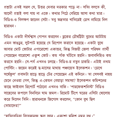
প্রশ্নটা এতই সরল যে, উত্তর দেবার দরকার পড়ে না। সত্যি বলতে কী,
আদৌ প্রশ্নই বলা যায় না একে। কথার পিঠে বেরিয়ে আসা কথা মাত্র।
বিডিও-ও বিলক্ষণ জানেন সেটা। তবু ভদ্রতার খাতিরেই চোখ নামিয়ে নিল
হারাধন।
বিডিও একটা দীর্ঘশ্বাস গোপন করলেন। ব্লকের চৌষট্টিটা বুথের আটটায়
এমন ভাঙচুর, লুটপাট হয়েছে যে রিপোল করাতে হয়েছে। একটা বুথে
আবার মোট ভোটার এগারোশো একাত্তর, কিন্তু বিজয়ী জেলা পরিষদ প্রার্থী
পেয়েছেন বারোশো একুশ ভোট। কম পাঁক ঘাঁটতে হয়নি। জবাবদিহিও কম
করতে হয়নি। সে-পর্ব এখনও চলছে। বিডিও-র নতুন চাকরি। এটাই প্রথম
পোস্টিং। জয়েন করেই ছ-মাসের মাথায় পঞ্চায়েত ইলেকশন। ‘চোখে
সর্ষেফুল’ প্রবাদটা হাড়ে হাড়ে টের পেয়েছেন এই কদিনে। তা সেসবই নাহয়
মেনে নেওয়া গেল, কিন্তু এ-কেমন বেয়াড়া সমস্যা? ইলেকশন কমিশনের
কাছে ফাইনাল রিপোর্ট পাঠানো এখনও বাকি। ‘পারফেকশনিস্ট’ বিডিও
সাহেবের কপালে বিনবিনে ঘাম জমল। রিমোট টিপে ঘরের এসিটা ষোলোয়
করে দিলেন তিনি। হারাধনকে জিগ্যেস করলেন, “কোন বুথ ছিল
তোমাদের?”
“হাতিবেড়িয়া বিবেকানন্দ স্কুল স্যার। একশো ছত্রিশ নম্বর বুথ।”