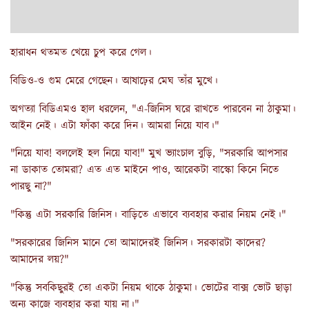
হারাধন থতমত খেয়ে চুপ করে গেল।
বিডিও-ও গুম মেরে গেছেন। আষাঢ়ের মেঘ তাঁর মুখে।
অগত্যা বিডিএমও হাল ধরলেন, "এ-জিনিস ঘরে রাখতে পারবেন না ঠাকুমা।
আইন নেই। এটা ফাঁকা করে দিন। আমরা নিয়ে যাব।"
"নিয়ে যাব! বললেই হল নিয়ে যাব!" মুখ ভ্যাংচাল বুড়ি, "সরকারি আপসার
না ডাকাত তোমরা? এত এত মাইনে পাও, আরেকটা বাস্কো কিনে নিতে
পারছু না?"
"কিন্তু এটা সরকারি জিনিস। বাড়িতে এভাবে ব্যবহার করার নিয়ম নেই।"
"সরকারের জিনিস মানে তো আমাদেরই জিনিস। সরকারটা কাদের?
আমাদের লয়?"
"কিন্তু সবকিছুরই তো একটা নিয়ম থাকে ঠাকুমা। ভোটের বাক্স ভোট ছাড়া
অন্য কাজে ব্যবহার করা যায় না।"