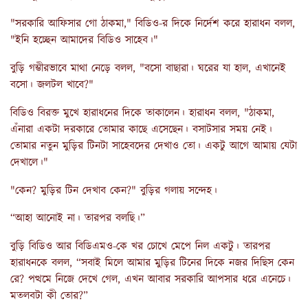
"সরকারি আফিসার গো ঠাকমা," বিডিও-র দিকে নির্দেশ করে হারাধন বলল,
"ইনি হচ্ছেন আমাদের বিডিও সাহেব।"
বুড়ি গম্ভীরভাবে মাথা নেড়ে বলল, "বসো বাছারা। ঘরের যা হাল, এখানেই
বসো। জলটল খাবে?"
বিডিও বিরক্ত মুখে হারাধনের দিকে তাকালেন। হারাধন বলল, "ঠাকমা,
এঁনারা একটা দরকারে তোমার কাছে এসেছেন। বসাটসার সময় নেই।
তোমার নতুন মুড়ির টিনটা সাহেবদের দেখাও তো। একটু আগে আমায় যেটা
দেখালে।"
"কেন? মুড়ির টিন দেখাব কেন?" বুড়ির গলায় সন্দেহ।
“আহা আনোই না। তারপর বলছি।”
বুড়ি বিডিও আর বিডিএমও-কে খর চোখে মেপে নিল একটু। তারপর
হারাধনকে বলল, “সবাই মিলে আমার মুড়ির টিনের দিকে নজর দিছিস কেন
রে? পত্থমে নিজে দেখে গেল, এখন আবার সরকারি আপসার ধরে এনেচে।
মতলবটা কী তোর?”