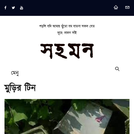
পড়শি যদি আমায় ছুঁতো যম যাতনা সকল যেত
দূরে: লালন সাঁই
মেনু
মুড়ির টিন