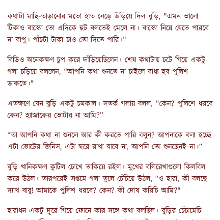
কথাটা মাছি-তাড়ানোর মতো হাত নেড়ে উড়িয়ে দিল বুড়ি, "এমন ভালো
টিকাও বাস্কো তো এদিকে হুট বলতেই মেলে না। বাস্কো নিয়ে যেতে পারবে
না বাপু। পাঁচটা টাকা চাও তো দিতে পারি।"
বিডিও অনেকক্ষণ চুপ করে দাঁড়িয়েছিলেন। শেষ কথাটায় চটে গিয়ে একটু
গলা চড়িয়ে বললেন, "আপনি কথা শুনতে না চাইলে বাধ্য হব পুলিশ
ডাকতে।"
এতক্ষণে যেন বুড়ি একটু চমকাল। সতর্ক গলায় বলল, "কেন? পুলিশে ধরবে
কেন? হ্যাজাকের ভোটার না আমি?”
“তা আপনি কথা না শুনলে আর কী করতে পারি বলুন? আপনাকে বলা হচ্ছে
এটা ভোটের জিনিস, এটা ঘরে রাখা যাবে না, আপনি তো শুনছেনই না।”
বুড়ি খানিকক্ষণ কুটিল চোখে তাকিয়ে রইল। মুখের বলিরেখাগুলো কিলবিল
করে উঠল। তারপরেই সপ্তমে গলা তুলে চেঁচিয়ে উঠল, “ও হারা, কী বলছে
দ্যাখ বাবু! আমাকে পুলিশ ধরবে? কেন? কী দোষ করিচি আমি?"
হারাধন একটু দূরে গিয়ে ফোনে কার সঙ্গে কথা বলছিল। বুড়ির চেঁচামেচি