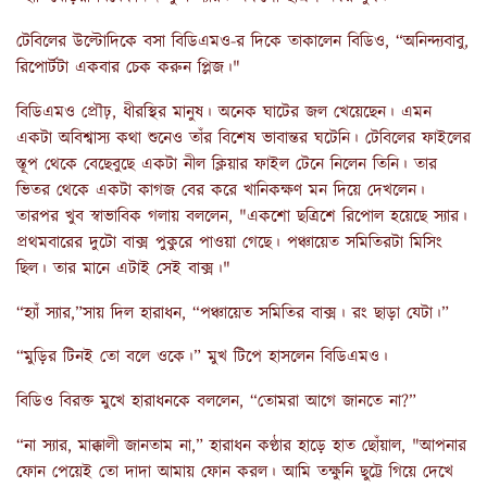
টেবিলের উল্টোদিকে বসা বিডিএমও-র দিকে তাকালেন বিডিও, “অনিন্দ্যবাবু,
রিপোর্টটা একবার চেক করুন প্লিজ।"
বিডিএমও প্রৌঢ়, ধীরস্থির মানুষ। অনেক ঘাটের জল খেয়েছেন। এমন
একটা অবিশ্বাস্য কথা শুনেও তাঁর বিশেষ ভাবান্তর ঘটেনি। টেবিলের ফাইলের
স্তূপ থেকে বেছেবুছে একটা নীল ক্লিয়ার ফাইল টেনে নিলেন তিনি। তার
ভিতর থেকে একটা কাগজ বের করে খানিকক্ষণ মন দিয়ে দেখলেন।
তারপর খুব স্বাভাবিক গলায় বললেন, "একশো ছত্রিশে রিপোল হয়েছে স্যার।
প্রথমবারের দুটো বাক্স পুকুরে পাওয়া গেছে। পঞ্চায়েত সমিতিরটা মিসিং
ছিল। তার মানে এটাই সেই বাক্স।"
“হ্যাঁ স্যার,”সায় দিল হারাধন, “পঞ্চায়েত সমিতির বাক্স। রং ছাড়া যেটা।”
“মুড়ির টিনই তো বলে ওকে।” মুখ টিপে হাসলেন বিডিএমও।
বিডিও বিরক্ত মুখে হারাধনকে বললেন, “তোমরা আগে জানতে না?”
“না স্যার, মাক্কালী জানতাম না,” হারাধন কণ্ঠার হাড়ে হাত ছোঁয়াল, "আপনার
ফোন পেয়েই তো দাদা আমায় ফোন করল। আমি তক্ষুনি ছুট্টে গিয়ে দেখে