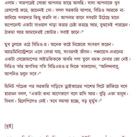
এলাম। তারপরেই সোজা আপনার কাছে আসছি। দাদা আপনাকে খুব
রেসপেক্ট করে, জানেনই তো। বলল সরকারি ব্যাপার, বিডিও স্যারকে না-
জানিয়ে খবরদার কিছু করবি না। আপনার কানে খবরটা উঠেছে মানে
অপোনেন্ট একটা বাওয়াল খাড়া করার চেষ্টা করছে স্যার, বুঝতেই পারছেন।
ঠাকমা স্যার আমাদেরই ভোটার। সবাই জানে।"
মুখ চুলকে ওঠে বিডিও-র। অনেক কষ্টে নিজেকে সংবরণ করেন।
অ্যাডমিনিস্ট্রেশনে এলে বোঝা যায়, সংবরণই জীবন। পঞ্চায়েত-প্রধানের
একটা সেজোমাপের সাইডকিককে অবধি গলা তুলে ধমক দেবার জো নেই।
বিডিও তাঁর অগতির গতি বিডিএমও-র দিকে তাকালেন, "অনিন্দ্যবাবু,
আপনিও চলুন তবে।"
মিনিট পাঁচেক পর সরকারি গাড়িতে ড্রাইভারের পাশের সিটে জাঁকিয়ে বসে
হারাধন বলল, "একটা কথা আগেভাগে বলে রাখি স্যার। বুড়ি একা মানুষ।
বিধবা। ছিলেপিলেও নেই। তবে সমস্যা হচ্ছে, বড় দুর্মুখ।"
[দুই]