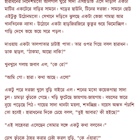
হারাধনের নির্দেশমতো অলিগলি ঘুরে সাদা এসইউভি এসে দাঁড়াল একটা
মাটির একটেরে বাড়ির সামনে। খড়ের ছাউনি, টিনের দরজা। সামনে ছোট্ট
এইটুকু উঠোনমতো। সেখানে দড়িতে ঝুলছে একটা ভেজা গামছা আর
খানতিনেক ন্যাতা। উঠোনে একটা হাড়জিরজিরে কুকুর শুয়ে ঝিমোচ্ছিল।
গাড়ি দেখে ভয়ে ভয়ে সরে পড়ল।
দাওয়ায় একটা তালপাতার চাটাই পাতা। তার ওপর গিয়ে বসল হারাধন।
ডাক ছাড়ল, "ঠাকমা, আছো নাকি?"
খুনখুনে গলায় জবাব এল, "কে রে?"
"আমি গো। হারা। কথা আছে। এসো"
একটু পরে দরজা খুলে বুড়ি বাইরে এল। শনের মতো কয়েকগাছা সাদা
চুল। চামড়া কুঁচকে গেছে। খড়ি ফুটেছে জায়গায়-জায়গায়। বয়সের ভারে
নুয়ে পড়েছে পিঠ। গায়ের সাদা থানটা ময়লা, শতচ্ছিন্ন। বয়েস অন্তত পঁচাশি
তো হবেই। হারাধনের দিকে চেয়ে বলল, "তুই আবার? কী হইছে?"
"এই সাহেবরা এসেছেন তোমার সঙ্গে একটু কথা বলবেন।"
চোখ কুঁচকে ঠাহর করার চেষ্টা করল বুড়ি, "কে এঁয়ারা?"