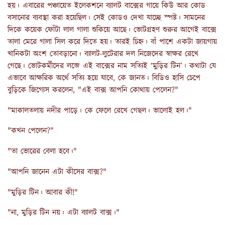
হয়। এবারের পঞ্চায়েত ইলেকশনে ব্যালট বাক্সের গায়ে কিউ আর কোড
বসানোর ব্যবস্থা করা হয়েছিল। সেই কোডও দেখা যাচ্ছে স্পষ্ট। সামনের
দিকে কয়েক ফোঁটা লাল গালা শুকিয়ে আছে। ভোটগ্রহণ শুরুর আগেই বাক্সে
তালা মেরে গালা সিল করে দিতে হয়। তারই চিহ্ন। বাঁ পাশে একটা জায়গায়
খানিকটা অংশ তোবড়ানো। ব্যালট-লুটেরার দল নিজেদের স্বাক্ষর রেখে
গেছে। ভোটকর্মীদের লব্জে এই বাক্সের নাম সত্যিই ‘মুড়ির টিন’। কথাটা যে
এভাবে আক্ষরিক অর্থে সত্যি হয়ে যাবে, কে জানত। বিডিও হাসি চেপে
বুড়িকে জিগ্যেস করলেন, "এই বাক্স আপনি কোথায় পেলেন?"
"মাকালতলায় নদীর পাড়ে। কে ফেলে রেখে গেছল। ভালোই হল।"
"কখন পেলেন?"
"তা ভোরের বেলা হবে।"
"আপনি জানেন এটা কীসের বাক্স?"
"মুড়ির টিন। আবার কী!"
"না, মুড়ির টিন নয়। এটা ব্যালট বাক্স।"