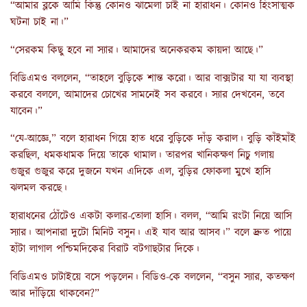
“আমার ব্লকে আমি কিন্তু কোনও ঝামেলা চাই না হারাধন। কোনও হিংসাত্মক
ঘটনা চাই না।”
“সেরকম কিছু হবে না স্যার। আমাদের অনেকরকম কায়দা আছে।”
বিডিএমও বললেন, “তাহলে বুড়িকে শান্ত করো। আর বাক্সটার যা যা ব্যবস্থা
করবে বললে, আমাদের চোখের সামনেই সব করবে। স্যার দেখবেন, তবে
যাবেন।”
“যে-আজ্ঞে,” বলে হারাধন গিয়ে হাত ধরে বুড়িকে দাঁড় করাল। বুড়ি কাঁইমাঁই
করছিল, ধমকধামক দিয়ে তাকে থামাল। তারপর খানিকক্ষণ নিচু গলায়
গুজুর গুজুর করে দুজনে যখন এদিকে এল, বুড়ির ফোকলা মুখে হাসি
ঝলমল করছে।
হারাধনের ঠোঁটেও একটা কলার-তোলা হাসি। বলল, “আমি রংটা নিয়ে আসি
স্যার। আপনারা দুটো মিনিট বসুন। এই যাব আর আসব।” বলে দ্রুত পায়ে
হাঁটা লাগাল পশ্চিমদিকের বিরাট বটগাছটার দিকে।
বিডিএমও চাটাইয়ে বসে পড়লেন। বিডিও-কে বললেন, “বসুন স্যার, কতক্ষণ
আর দাঁড়িয়ে থাকবেন?”