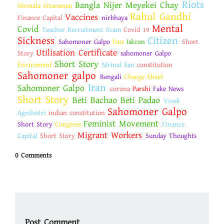
Riots
Bangla Nijer Meyekei Chay
Nirmala Sitaraman
Rahul Gandhi
Vaccines
Finance Capital
nirbhaya
Mental
Covid
Teacher Recruitment Scam
Covid 19
Sickness
Citizen
Sahomoner Galpo
Pass
Iskcon
Short
Utilisation Certificate
Story
sahomoner Galpo
Short Story
Enviroment
Mrinal Sen
constitution
Sahomoner galpo
Bengali
Charge Sheet
Iran
Sahomoner Galpo
corona
Parshi
Fake News
Short Story
Beti Bachao Beti Padao
Vivek
Sahomoner Galpo
Agnihotri
indian constitution
Feminist Movement
Short Story
Congress
Finance
Migrant Workers
Capital
Short Story
Sunday Thoughts
0 Comments
Post Comment