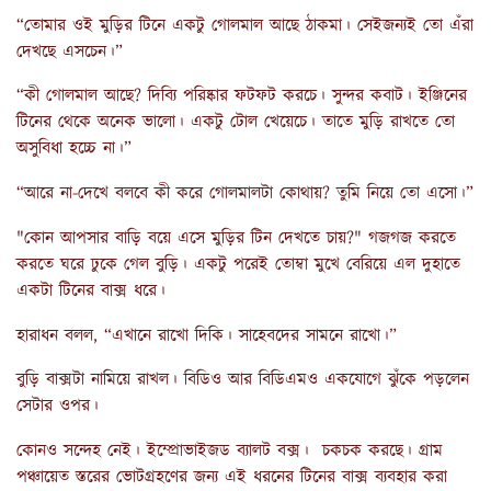
“তোমার ওই মুড়ির টিনে একটু গোলমাল আছে ঠাকমা। সেইজন্যই তো এঁরা
দেখছে এসচেন।”
“কী গোলমাল আছে? দিব্যি পরিষ্কার ফটফট করচে। সুন্দর কবাট। ইঞ্জিনের
টিনের থেকে অনেক ভালো। একটু টোল খেয়েচে। তাতে মুড়ি রাখতে তো
অসুবিধা হচ্চে না।”
“আরে না-দেখে বলবে কী করে গোলমালটা কোথায়? তুমি নিয়ে তো এসো।”
"কোন আপসার বাড়ি বয়ে এসে মুড়ির টিন দেখতে চায়?" গজগজ করতে
করতে ঘরে ঢুকে গেল বুড়ি। একটু পরেই তোম্বা মুখে বেরিয়ে এল দুহাতে
একটা টিনের বাক্স ধরে।
হারাধন বলল, “এখানে রাখো দিকি। সাহেবদের সামনে রাখো।”
বুড়ি বাক্সটা নামিয়ে রাখল। বিডিও আর বিডিএমও একযোগে ঝুঁকে পড়লেন
সেটার ওপর।
কোনও সন্দেহ নেই। ইম্প্রোভাইজড ব্যালট বক্স। চকচক করছে। গ্রাম
পঞ্চায়েত স্তরের ভোটগ্রহণের জন্য এই ধরনের টিনের বাক্স ব্যবহার করা