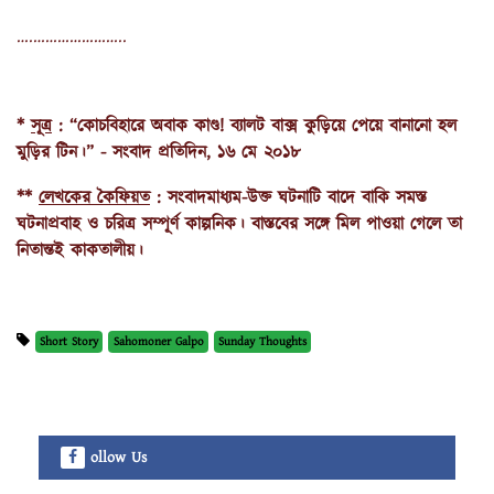
….…………………..
*
সূত্র
:
“কোচবিহারে অবাক কাণ্ড! ব্যালট বাক্স কুড়িয়ে পেয়ে বানানো হল
মুড়ির টিন।” - সংবাদ প্রতিদিন, ১৬ মে ২০১৮
**
লেখকের কৈফিয়ত
: সংবাদমাধ্যম-উক্ত ঘটনাটি বাদে বাকি সমস্ত
ঘটনাপ্রবাহ ও চরিত্র সম্পূর্ণ কাল্পনিক। বাস্তবের সঙ্গে মিল পাওয়া গেলে তা
নিতান্তই কাকতালীয়।
Short Story
Sahomoner Galpo
Sunday Thoughts
ollow Us