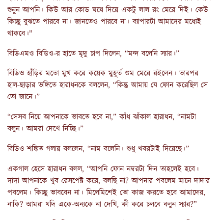
শুনুন আপনি। কিউ আর কোড ঘষে দিয়ে একটু লাল রং মেরে দিই। কেউ
কিচ্ছু বুঝতে পারবে না। জানতেও পারবে না। ব্যাপারটা আমাদের মধ্যেই
থাকবে।"
বিডিএমও বিডিও-র হাতে মৃদু চাপ দিলেন, “মন্দ বলেনি স্যার।”
বিডিও হাঁড়ির মতো মুখ করে কয়েক মুহূর্ত গুম মেরে রইলেন। তারপর
হাল-ছাড়ার ভঙ্গিতে হারাধনকে বললেন, “কিন্তু আমায় যে ফোন করেছিল সে
তো জানে।”
“সেসব নিয়ে আপনাকে ভাবতে হবে না,” কাঁধ ঝাঁকাল হারাধন, “নামটা
বলুন। আমরা দেখে নিচ্ছি।”
বিডিও শঙ্কিত গলায় বললেন, “নাম বলেনি। শুধু খবরটাই দিয়েছে।”
একগাল হেসে হারাধন বলল, “আপনি ফোন নম্বরটা দিন তাহলেই হবে।
দাদা আপনাকে খুব রেসপেক্ট করে, বলছি না? আপনার পবলেম মানে দাদার
পবলেম। কিচ্ছু ভাববেন না। মিলেমিশেই তো কাজ করতে হবে আমাদের,
নাকি? আমরা যদি একে-অন্যকে না দেখি, কী করে চলবে বলুন স্যার?”