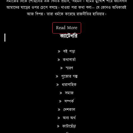
সমাজের দিকে পৌঁছনোর এক বিনীত প্রয়াস, ‘সহমন’। ধর্মের মুখোশ পরে ফ্যাসিবাদ
আমাদের ঘাড়ের ওপর চেপে বসছে। খাওয়া পরা কথা বলা—­­ যে কোনও অধিকারই
আজ বিপন্ন। তারা ধর্মকে করেছে রাজনীতির হাতিয়ার।
Read More
ক্যাটেগরি
বই পড়া
কথাবার্তা
স্মরণ
পুজোর গল্প
ধারাবাহিক
সমাজ
সম্পর্ক
দেশকাল
অন্য অর্থ
কাটাছেঁড়া