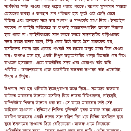
সংকীর্ণতা সবই পাওয়া গেছে গল্পের পরতে পরতে। বাংলার মুসলমান সমাজে
মেয়েদের অবস্থা ও অবস্থান যেন পরিস্কার হয়ে ফুটে ওঠে জেদি মেয়ে
রিজিয়া এবং অন্যদের সঙ্গে তার সংলাপ ও সম্পর্কের মধ্যে দিয়ে। ইসমাইল
দরবেশ যে কাহিনী সাজিয়েছে তা কখনই সমাজসম্পর্কহীন অবাস্তব নিরালম্ব
হয়ে থাকে না। কাহিনীকারের সঙ্গে চলতে চলতে সাদনাহাটির বাড়িগুলোর
সদর দরজা অন্দর মহল, সিঁড়ি বেয়ে উঠে বইয়ে ঠাসা মারুফের ঘর,
মসজিদের নকসা আর গ্রামের পথঘাট সব হাতের তালুর মতো চিনে নেওয়া
যায়। কখনও মনে হয়, একটা নিপুন ডকুমেন্টারির খসড়া চিত্রনাট্য যেন লিখে
রাখছেন ইসমাইল। গ্রাম্য রাজনীতির সদর এবং চোরাপথ তাঁর অতি
পরিচিত। ‘তালাশনামা’য় গ্রাম্য রাজনীতির বাস্তবতা রূপায়ন তাই এতোটাই
নিপুন ও নিখুঁত।
উপন্যাস শেষ হয় খানিকটা ইচ্ছেপুরণের মধ্যে দিয়ে— সমাজের অন্ধকার
কাটাতে মারুফের উদ্যোগে মসজিদ ঘিরে দাতব্য চিকিৎসালয়, লাইব্রেরি,
কম্পিউটার শিক্ষার উদ্যোগ শুরু হয়। সে কাজে মারুফের সঙ্গী সেই
তাহিরুল মাওলানা। ইতিমধ্যে শিক্ষিত যুক্তিবাদী যুবক মারুফ তারই গ্রামের
তবলিগ জামাতের একটি দলের সঙ্গে চল্লিশ দিন ধরে বিভিন্ন মসজিদে ঘুরে
ঘুরে ইসলামের দাওয়াত দিয়ে বেড়িয়েছেন। মারুফ গ্রামে ফিরেছেন