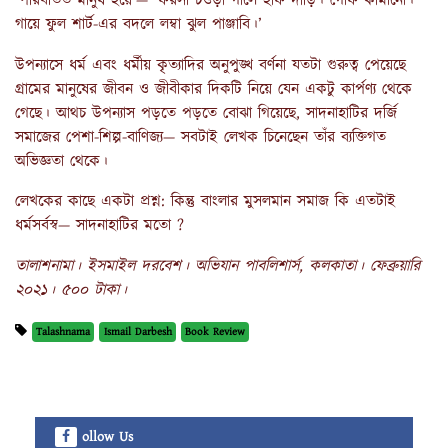
‘পরিবর্তিত মানুষ হয়ে’— ‘ফরসা চওড়া গালে হাফ দাড়ি। গোঁফ কামানো।
গায়ে ফুল শার্ট-এর বদলে লম্বা ঝুল পাঞ্জাবি।’
উপন্যাসে ধর্ম এবং ধর্মীয় কৃত্যাদির অনুপুঙ্খ বর্ণনা যতটা গুরুত্ব পেয়েছে
গ্রামের মানুষের জীবন ও জীবীকার দিকটি নিয়ে যেন একটু কার্পণ্য থেকে
গেছে। আথচ উপন্যাস পড়তে পড়তে বোঝা গিয়েছে, সাদনাহাটির দর্জি
সমাজের পেশা-শিল্প-বাণিজ্য— সবটাই লেখক চিনেছেন তাঁর ব্যক্তিগত
অভিজ্ঞতা থেকে।
লেখকের কাছে একটা প্রশ্ন: কিন্তু বাংলার মুসলমান সমাজ কি এতটাই
ধর্মসর্বস্ব— সাদনাহাটির মতো ?
তালাশনামা। ইসমাইল দরবেশ। অভিযান পাবলিশার্স, কলকাতা। ফেব্রুয়ারি
২০২১। ৫০০ টাকা।
Talashnama
Ismail Darbesh
Book Review
ollow Us