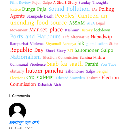
Film Review
Pujor Galpo
A Short Story
Sunday Thoughts
Sound Pollution
Durga Puja
Polling
Justice
IAS
Peoples' Canteen an
Agents
Stampede Death
unending food source
ASSAM
AISA
Legal
Market place
Movement
Kashmir
History
lockdown
Ports and Harbours
Nabadwip
Left Alternative
SIR
Rampurhat Violence
Shyamali Acharya
globalisation
State
Republic Day
Sahomoner Galpo
Short Story
RTI
Nationalism
Election Commission
Samina Mishra
Saab ka saath
Parshi
Communal Vioelence
You Tube
hutom pancha
obituary
Sahomoner Galpo
Bengal
স্বেত সন্ত্রাসবাদ
Election
Elections
Edward Snowden
Kashmir
Commission
Debasish Aich
1 Comments
একরামূল হক শেখ
15 April, 2022