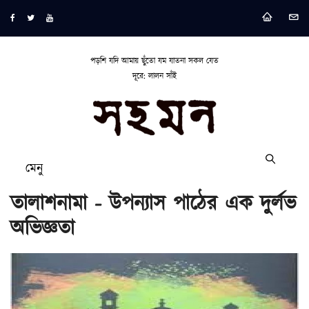
পড়শি যদি আমায় ছুঁতো যম যাতনা সকল যেত
দূরে: লালন সাঁই
মেনু
তালাশনামা - উপন্যাস পাঠের এক দুর্লভ
অভিজ্ঞতা