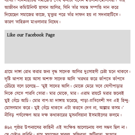
ব্যাখ্যা। সাদনাহাটির সমাজেও শেষ কথাটা বলেন মওলানা-মৌ‌লবিরা। তাই
আজীবন কমিউনিস্ট হাসান আলির, যিনি তাঁর সমস্ত সম্পত্তি দান করে
দিয়েছেন সমাজের কাজে, মৃত্যুর পরে তাঁর দাফন হয় না সদনাহাটিতে।
কারণ তাহিরুল মাওলানার নিষেধ।
Like our Facebook Page
গ্রামে দাঙ্গা রোধ করার জন্য বৃদ্ধ সাদেক আলির দুঃসাহসী চেষ্টা মনে থাকবে।
দৃষ্টি ঝাপসা হয়ে আসা অশক্ত সাদেক আলি ‘থরথর করে কাঁপতে কাঁপতে
চেঁচিয়ে বলে চলেছে— ‘মুই সাদের আলি। মোকে মেরে তবে যোগীপাড়ার
দিকে যেতে পারবি তোরা। মার মোকে, মার। এরাম রায়টে মরার জন্যেই
মুই বেঁচে আচি। মোর বাপ-মা দাঙ্গায় মরেছে, পাড়া-প্রতিবেশী সব এই হিন্দু-
মোসলমান করে। মুই বেঁচে থাকতে এটা করতে দেব না, আল্লার কসম।’
নীবিড় পর্যবেক্ষণ আর দক্ষ কথাকারের মুসনসিয়ানা ইসমাইলের কলমে।
৪৬২ পৃষ্ঠার উপন্যাসের কাহিনী এই সংক্ষিপ্ত আলোচনায় বলা সম্ভব ছিল না।
সে চেষ্টাও করিনি। গ্রাম সমাজের সারল্য, সজিবতা, জটিলতা, সংঘাত,