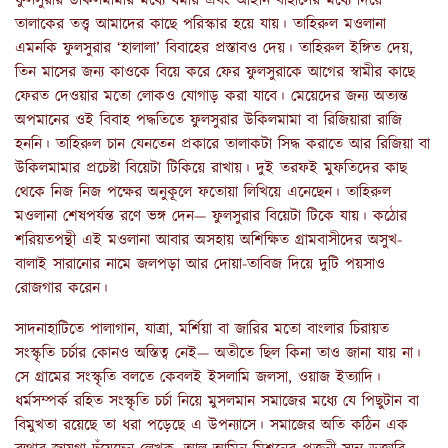
ফুলসুরার উকিলমামার মধ্যে ধর্মীয় এবং আইনি বাহাসের মধ্যে দিয়ে
তালাকের তত্ত্ব আমাদের কাছে পরিস্কার হয়ে যায়। তাহিরুল মওলানা
এমনকি ফুলসুরার ‘হালালা’ বিবাহের প্রস্তাবও দেয়। তাহিরুল ইঙ্গিত দেয়,
তিন মাসের জন্য কাওকে বিয়ে করে ফের ফুলসুরাকে আগের স্বামীর কাছে
ফেরত দেওয়ার মতো লোকও যোগাড় করা যাবে। মেয়েদের জন্য অত্যন্ত
অপমানের ওই বিবাহ পদ্ধতিতে ফুলসুরার উকিলমামা বা রিজিয়ারা রাজি
হননি। তাহিরুল চান যেনতেন প্রকারে তালাকটা সিদ্ধ করাতে আর রিজিয়া বা
উকিলমামার প্রচেষ্টা বিয়েটা টিকিয়ে রাখায়। দুই তরফই মুফতিদের কাছ
থেকে নিজ নিজ পক্ষের অনুকূলে ফতোয়া লিখিয়ে এনেছেন। তাহিরুল
মওলানা শেষপর্যন্ত রণে ভঙ্গ দেন— ফুলসুরার বিয়েটা টিকে যায়। কঠোর
শরিয়তপন্থী এই মওলানা আবার অসহায় অশিক্ষিত গ্রামবাসীদের অসুখ-
বালাই সারানোর নামে জলপড়া আর দোয়া-তাবিজ দিয়ে দুটি পয়সাও
রোজগার করেন।
সাদনাহাটিতে পালাগান, যাত্রা, মর্শিয়া বা জারির মতো বাংলার চিরায়ত
সংস্কৃতি চর্চার কোনও অস্তিত্ব নেই— অতীতে ছিল কিনা তাও জানা যায় না।
সে গ্রামের সংস্কৃতি বলতে কেবলই ইসলামি জলসা, ওয়াজ ইত্যাদি।
ধর্মসম্পর্ক রহিত সংস্কৃতি চর্চা নিয়ে মুসলমান সমাজের মধ্যে যে পিছুটান বা
বিমুখতা রয়েছে তা ধরা পড়েছে এ উপন্যাসে। সমাজের অতি কঠিন এক