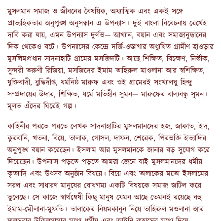
মুসলমান সমাজ ও জীবনের বৈষয়িক, অধ্যাত্মিক এবং একই সঙ্গে
প্রাত্যহিকতার অনুপুঙ্খ অনুসন্ধান এ উপন্যাস। দুই বাংলা বিবেচনায় রেখেই
দাবি করা যায়, এমন উপন্যাস দুর্লভ— আখ্যান, বয়ান এবং সমাজানুন্ধানের
দিক থেকেও বটে। উপন্যাসের কেন্দ্রে দর্জি-ওস্তাগার অধ্যুষিত গ্রামীণ হাওড়ার
মুসলিমপ্রধান সাদনাহাটি গ্রামের মসজিদটি। আছে শিক্ষিত, বিচক্ষণ, নির্ভীক,
সুন্দরী তরুণী রিজিয়া, মসজিদের ইমাম তাহিরুল মাওলানা আর স্বশিক্ষিত,
যুক্তিবাদী, বুদ্ধিদীপ্ত, ধর্মনিষ্ঠ মারুফ এবং ওই গ্রামেরই সংখ্যালঘু হিন্দু
সম্প্রদায়ের উদার, শিক্ষিত, ধর্মে মতিহীন সুমন— মারুফের বাল্যবন্ধু সুমন।
মূলত এঁদের ঘিরেই গল্প।
কাহিনীর পরতে পরতে লেখক সাদনাহাটির মুসলমানদের হজ, জাকাত, ইদ,
কুরবানি, খতনা, বিয়ে, তালাক, গোসল, দাফন, শেরেক, পিরভক্তি ইত্যাদির
অনুপুঙ্খ বয়ান করেছেন। ইসলাম আর মুসলমানকে জানার বড় সুযোগ করে
দিয়েছেন। উপন্যাস পড়তে পড়তে আমরা জেনে যাই মুসলমানদের ধর্মীয়
কৃত্যাদি এবং উৎসব অনুষ্ঠান বিষয়ে। বিয়ে এবং তালাকের মতো ইসলামের
সরল এবং সাধারণ মানুষের বোধগম্য একটি বিষয়কে সমাজ জটিল করে
তুলেছে। সে কাজে স্বার্থন্বেষী কিছু মানুষ যেমন আছে তেমনই রয়েছে বহু
ইমাম-মৌলানা-মুফতি। তালাকের নিয়মকানুন নিয়ে তাহিরুল মওলানা আর