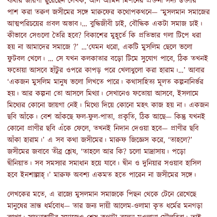
ব্যথার জায়গা ছুঁয়েছেন লেখক, আল আমিন মিশনের প্রক্তনী সদ্য ডক্তারি
পাশ করা তরুণ জসীমের সঙ্গে মারুফের কথোপকথনে— ‘মুসলমান সমাজের
আত্মপরিচয়ের প্রবল অভাব।… বুদ্ধিজীবী চাই, বৌদ্ধিক একটা সমাজ চাই।
কীভাবে সেগুলো তৈরি হবে? বিকাশের মুহূর্তে কি প্রতিভার গলা টিপে ধরা
হয় না আমাদের সমাজে ?’ …‘যেমন ধরো, একটি মুসলিম ছেলে ভলো
ফুটবল খেলে। … সে যখন কলকাতার বড়ো টিমে সুযোগ পাবে, ঠিক তখনই
ফতোয়া আসবে হাঁটুর ওপরে কাপড় পরে খেলাধুলো করা হারাম।…’ আবার
‘একজন মুসলিম মানুষ ভলো লিখতে পারে। কথাসাহিত্য মূলত কল্পনানির্ভর
হয়। আর কল্পনা তো আসলে মিথ্যা। সেখানেও ফতোয়া আসবে, ইসলামে
মিথ্যের কোনো জায়গা নেই। মিথ্যে দিয়ে কোনো মহৎ কাজ হয় না। একজন
ছবি আঁকে। বেশ আঁকছে ফল-ফুল-পাতা, প্রকৃতি, ঠিক আছে— কিন্তু যখনই
কোনো প্রাণীর ছবি এঁকে ফেলে, তখনই নিদান দেওয়া হবে— প্রাণীর ছবি
আঁকা হারাম।’ এ সব কথা জসীমের। মারুফ জিজ্ঞেস করে, ‘তাহলে?’
জসীমের জবাবে তীব্র শ্লেষ, ‘তাহলে আর কি? চলো মাদ্রাসায়। পড়ো
দ্বীনিয়াত। সব সমস্যার সমাধান হয়ে যাবে। দ্বীন ও দুনিয়ার সওয়াব হাসিল
হবে ইনশাল্লাহ্।’ মারুফ অবশ্য একমত হতে পারেন না জসীমের সঙ্গে।
লেখকের মতে, এ রাজ্যে মুসলমান সমাজকে পিছন থেকে টেনে রেখেছে
মানুষের ভ্রান্ত ধর্মবোধ— তার জন্য দায়ী আলেম-ওলামা কৃত ধর্মের মনগড়া