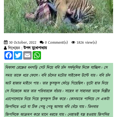
30 October, 2022
0 Comment(s)
1826 view(s)
লিখেছেন :
উপল মুখোপাধ্যায়
Facebook
Twitter
Email
WhatsApp
ধিকালা রেঞ্জের ধনগড়ি গেট দিয়ে ববি চাঁদ সর্ফদুলির দিকে যাচ্ছিল। সে
সময় তাকে ধরে ফেলে। ববি চাঁদের মটোর সাইকেল উল্টে যায়। ববি চাঁদ
আট হাজার মাইনে পায়। তার ফুসফুস ফেঁড়ে গিয়েছিল। দুটো হাত দিয়ে
সে নিজেকে আর তার পরিবারকে বাঁচায়। সাহেব বা সাহাবরা তাকে দিল্লীর
এ্যাপোলোতে নিয়ে গিয়ে ফুসফুস ঠিক করে। কোনমতে পালিয়ে সে একটা
জিপসিতে ওঠে যা ঠিক পেছু পেছু আসায় ববি বেঁচে যায়। তিনবার
জিপসিকে আক্রমণ করে মানে ধরতে যায়। নেহাতই যন্ত্র হওয়ায় জিপসির