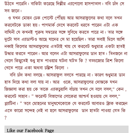
উঠতে পারেনি। বাকিটা করেছে দিল্লীর এ্যাপোলো হাসপাতাল। ববি চাঁদ সে
সব জানে।
ও যখন মোহন চেক পোস্টে পৌঁছয় আর আসরাফুলের কথা বলে তখন
করবেটকে ডাকা হয়। পাগমার্ক দেখে করবেট ধরতে পারেন এটা এক
বাঘিনী যে কখনই পুরুষ সম্বরের সঙ্গে সুবিধে করতে পারে না। তার সঙ্গে
দুটো সাব এ্যাডাল্টও আছে যাদের সে মা হয়েছিল। তারা সবাই মিলে আশি
নব্বই কিলোর আসরাফুলের এতটাই খায় যে করবেট শুধুমাত্র একটা হাতই
উদ্ধার করতে পারেন। আর বলেন এটা আসরাফুলের ডান হাত। তিনজনে না
খেলে কিছুতেই শুধু হাত পাওয়ার ঘটনা ঘটত কি ? বড্ডজোর ত্রিশ কিলো
খেতে পারে একা অথবা চল্লিশ কিলো ।
ববি চাঁদ কথা বলছে। আসরাফুল বলতে পারছে না। কারণ শুধুমাত্র ডান
হাত দিয়ে কথা বলা যায় না। আর ওকে, আসরাফুলের দোস্তকে যখন
জিজ্ঞাসা করা হয় কে তাকে এ্যাকচুয়ালি বাঁচায় তখন সে বলে বসল,“ কেন ,
করবেট সাহাব। ” ফরেস্ট বিভাগের লোকেরা আশ্চর্য হওয়ায় সে বলল,“
প্ল্যাটিনা। ” তবে মোহনের মানুষখেকোকে যে করবেট আবারও ট্র্যাক করছেন
এতে কারো সন্দেহ নেই না হলে আসরাফুলের ডান হাতটা পাওয়া যেত কি
?
Like our Facebook Page