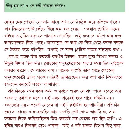
কিছু হয় না ও সে ববি চাঁদকে বাঁচায়।
মোহন চেক পোস্টে সে যখন আসে তখন সে ঠকঠক করে কাঁপতে থাকে।
তার জিনসের প্যান্ট ফেঁড়ে গিয়ে অল্প রক্ত বেরয়। একমাত্র প্ল্যাটিনা নামের
বাইকে চড়েছিল বলে সে পালাতে পেরেছিল। এই বলে সে কাঁপে আর বলে
আসরাফুলকে নিয়ে গেছে। আসরাফুল কে আর কে নিয়ে গেছে বলতে বলতে
সে ঠকঠক করে কাঁপছিল। তখনই সে বলল প্ল্যাটিনা নামের বাইকের কথা।
বোঝাই যাচ্ছে জিম করবেট ক্যাপ্টন ছিলেন। জঙ্গল যুদ্ধে বিশেষ দক্ষতা ও
নির্ভুল নিশানা ছিল তাঁর। মোহনের মানুষখেকোকে মারার সময় জিম রাইফেল
ব্যবহার করেন। সে আগের কথা। অনেক আগেই জানা গেছে মোহনের
মানুষখেকোটা স্ত্রী না পুরুষ। জিমই জানিয়েছেন। তার পাগ মার্ক নিখুঁতভাবে
জানতেন করবেট সাহেব বা সাহাব।
ববি চাঁদকে যখন ধরল তখন ও বুঝতে পারল যে বাঘ তাকে ধরেছে তার
ওজন দু কুইন্টাল মতো। ওই ওজন বাঘেরই হতে পারে বাঘিনীর নয়।
বড্ডজোর ওয়ান পয়েন্ট সেভেন বা এইট কুইন্টাল হয় বাঘিনীরা। ববি চাঁদ
দুহাতে বাঘের থাবা ধরেছিল আর ধনগড়ি গেট থেকে তার দিকে, সারা
জঙ্গলের দিকে তাকিয়েছিলেন জিম করবেট যার বোনের নাম ছিল ম্যাগি। এ
ছবিটা বাঘও নিশ্চয়ই দেখে থাকবে। তাই ও ববি চাঁদকে বিশেষ কিছু করে