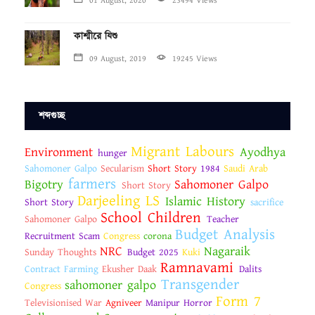
01 August, 2020
23494 Views
কাশ্মীরে যিশু
09 August, 2019
19245 Views
শব্দগুচ্ছ
Migrant Labours
Environment
Ayodhya
hunger
Sahomoner Galpo
Secularism
Short Story
1984
Saudi Arab
farmers
Bigotry
Sahomoner Galpo
Short Story
Darjeeling LS
Islamic History
Short Story
sacrifice
School Children
Sahomoner Galpo
Teacher
Budget Analysis
Recruitment Scam
Congress
corona
NRC
Nagaraik
Sunday Thoughts
Budget 2025
Kuki
Ramnavami
Contract Farming
Ekusher Daak
Dalits
Transgender
sahomoner galpo
Congress
Form 7
Televisionised War
Agniveer
Manipur Horror