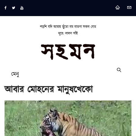
পড়শি যদি আমায় ছুঁতো যম যাতনা সকল যেত
দূরে: লালন সাঁই
মেনু
আবার মোহনের মানুষখেকো