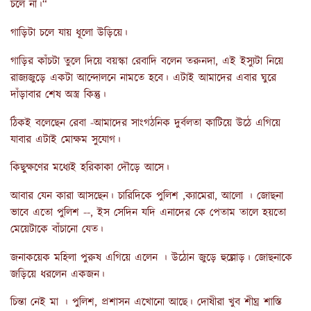
চলে না।“
গাড়িটা চলে যায় ধূলো উড়িয়ে।
গাড়ির কাঁচটা তুলে দিয়ে বয়স্কা রেবাদি বলেন তরুনদা, এই ইস্যুটা নিয়ে
রাজ্যজুড়ে একটা আন্দোলনে নামতে হবে। এটাই আমাদের এবার ঘুরে
দাঁড়াবার শেষ অস্ত্র কিন্তু।
ঠিকই বলেছেন রেবা -আমাদের সাংগঠনিক দুর্বলতা কাটিয়ে উঠে এগিয়ে
যাবার এটাই মোক্ষম সুযোগ।
কিছুক্ষণের মধ্যেই হরিকাকা দৌড়ে আসে।
আবার যেন কারা আসছেন। চারিদিকে পুলিশ ,ক্যামেরা, আলো । জোছনা
ভাবে এতো পুলিশ --, ইস সেদিন যদি এনাদের কে পেতাম তালে হয়তো
মেয়েটাকে বাঁচানো যেত।
জনাকয়েক মহিলা পুরুষ এগিয়ে এলেন । উঠোন জুড়ে হুল্লোড়। জোছনাকে
জড়িয়ে ধরলেন একজন।
চিন্তা নেই মা । পুলিশ, প্রশাসন এখোনো আছে। দোষীরা খুব শীঘ্র শাস্তি