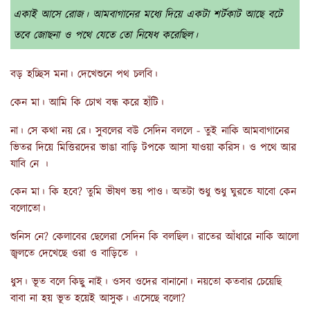
একাই আসে রোজ। আমবাগানের মধ্যে দিয়ে একটা শর্টকাট আছে বটে
তবে জোছনা ও পথে যেতে তো নিষেধ করেছিল।
বড় হচ্ছিস মনা। দেখেশুনে পথ চলবি।
কেন মা। আমি কি চোখ বন্ধ করে হাঁটি।
না। সে কথা নয় রে। সুবলের বউ সেদিন বললে - তুই নাকি আমবাগানের
ভিতর দিয়ে মিত্তিরদের ভাঙা বাড়ি টপকে আসা যাওয়া করিস। ও পথে আর
যাবি নে ।
কেন মা। কি হবে? তুমি ভীষণ ভয় পাও। অতটা শুধু শুধু ঘুরতে যাবো কেন
বলোতো।
শুনিস নে? কেলাবের ছেলেরা সেদিন কি বলছিল। রাতের আঁধারে নাকি আলো
জ্বলতে দেখেছে ওরা ও বাড়িতে ।
ধুস। ভূত বলে কিছু নাই। ওসব ওদের বানানো। নয়তো কতবার চেয়েছি
বাবা না হয় ভূত হয়েই আসুক। এসেছে বলো?