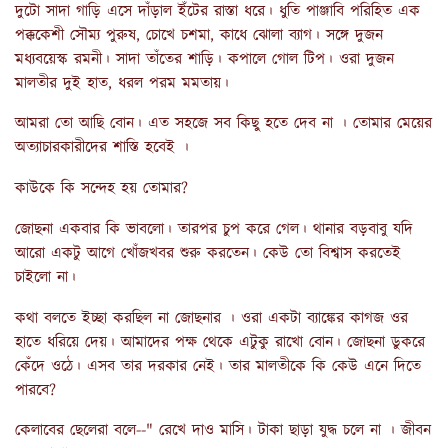
দুটো সাদা গাড়ি এসে দাঁড়াল ইঁটের রাস্তা ধরে। ধুতি পাঞ্জাবি পরিহিত এক
পক্ককেশী সৌম্য পুরুষ, চোখে চশমা, কাধে ঝোলা ব্যাগ। সঙ্গে দুজন
মধ্যবয়েস্ক রমনী। সাদা তাঁতের শাড়ি। কপালে গোল টিপ। ওরা দুজন
মালতীর দুই হাত, ধরল পরম মমতায়।
আমরা তো আছি বোন। এত সহজে সব কিছু হতে দেব না । তোমার মেয়ের
অত্যাচারকারীদের শাস্তি হবেই ।
কাউকে কি সন্দেহ হয় তোমার?
জোছনা একবার কি ভাবলো। তারপর চুপ করে গেল। থানার বড়বাবু যদি
আরো একটু আগে খোঁজখবর শুরু করতেন। কেউ তো বিশ্বাস করতেই
চাইলো না।
কথা বলতে ইচ্ছা করছিল না জোছনার । ওরা একটা ব্যাঙ্কের কাগজ ওর
হাতে ধরিয়ে দেয়। আমাদের পক্ষ থেকে এটুকু রাখো বোন। জোছনা ডুকরে
কেঁদে ওঠে। এসব তার দরকার নেই। তার মালতীকে কি কেউ এনে দিতে
পারবে?
কেলাবের ছেলেরা বলে--" রেখে দাও মাসি। টাকা ছাড়া যুদ্ধ চলে না । জীবন