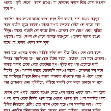
পাবেই। তুমি দেখো। ভরসা রাখো। মা বোনদের সম্মান নিয়ে কোন আপোষ
হবে না।
সারাদিন ধরে চললো আরো কতো হলুদ নীল কালো, সাদা রঙের সমুদ্দুর।
সমস্ত উঠোন জুড়ে হইচই। কারো মাথায় চন্দনের ফোঁটা তো কারো লাল
সিঁদূর। কারো পাঞ্জাবি তো কারো জিন্স। জোছনা যেন জেগে জেগে ঘুমিয়ে
পড়লো। স্বপ্নে দেখল সে যেনো ভাসছে মহাশূন্যে । হাজার হাজার রঙের
মাঝে সে কেবল একলা সাদা,শূন্য।
সন্ধ্যা হয়ে এসেছে কখন। বাড়িটা ফাঁকা হল ধীরে ধীরে। যেন চেনা ছন্দে
ফিরছে সারাদিনের হাপ ধরা ছোট্ট ইঁটের ঘরটা। উঠোনে এসে বসে জোছনা।
মালায় মালায় ঢেকে গেছে মেয়েটার মুখ। ভূঁইচাপার গন্ধ ঢেকেছে দামী
বিহারী ধূপে। ঝলমল করছে মোমবাতি অসংখ্য আলো। জোছনার তবু মনে
হয় সবকিছুর পিছনে নিকশ কালো অন্ধকার বাঁশঝাড় আর ঐ এঁদো পুকুর-
তার রোজকার চেনা পৃথিবীতে, দাঁড়িয়ে মালতী যেন তাকে ডাকছে মা বলে।
কেমন যেন একটা ঘোরের মধ্যেই কেটে গেল আরো একটা মাস। কাগজের
প্রথম পাতা থেকে দ্বিতীয় পাতা হয়ে শেষের পাতায় ঠাঁই পেল মালতীর খবর।
টিভির নিউজের ব্রেকিং হেড লাইন থেকে মুছে গেল মালতীর নাম। এরই
মধ্যে একদিন হরিকাকাকে নিয়ে জোছনা থানায় গেছিলো। বড়বাবু খাতির