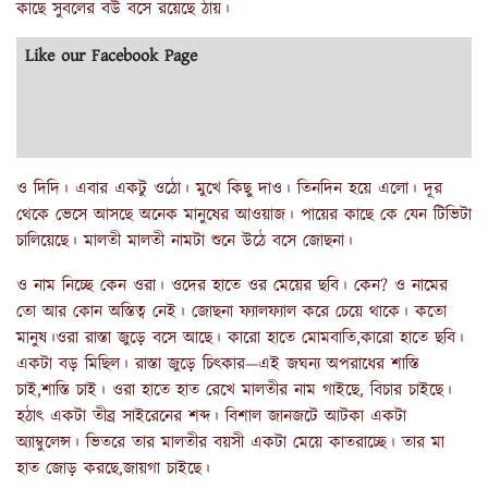
কাছে সুবলের বউ বসে রয়েছে ঠায়।
Like our Facebook Page
ও দিদি। এবার একটু ওঠো। মুখে কিছু দাও। তিনদিন হয়ে এলো। দূর
থেকে ভেসে আসছে অনেক মানুষের আওয়াজ। পায়ের কাছে কে যেন টিভিটা
চালিয়েছে। মালতী মালতী নামটা শুনে উঠে বসে জোছনা।
ও নাম নিচ্ছে কেন ওরা। ওদের হাতে ওর মেয়ের ছবি। কেন? ও নামের
তো আর কোন অস্তিত্ব নেই। জোছনা ফ্যালফ্যাল করে চেয়ে থাকে। কতো
মানুষ।ওরা রাস্তা জুড়ে বসে আছে। কারো হাতে মোমবাতি,কারো হাতে ছবি।
একটা বড় মিছিল। রাস্তা জুড়ে চিৎকার—এই জঘন্য অপরাধের শাস্তি
চাই,শাস্তি চাই। ওরা হাতে হাত রেখে মালতীর নাম গাইছে, বিচার চাইছে।
হঠাৎ একটা তীব্র সাইরেনের শব্দ। বিশাল জানজটে আটকা একটা
অ্যাম্বুলেন্স। ভিতরে তার মালতীর বয়সী একটা মেয়ে কাতরাচ্ছে। তার মা
হাত জোড় করছে,জায়গা চাইছে।