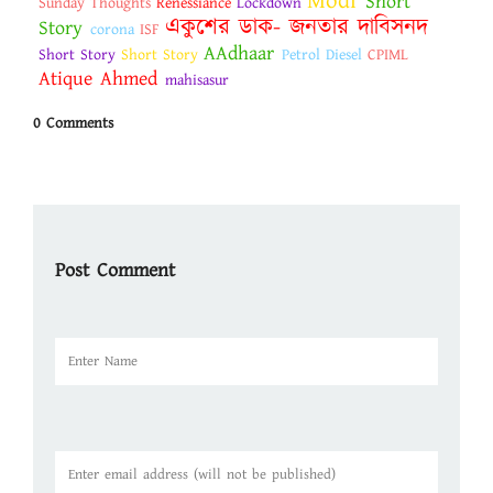
Modi
Short
Sunday Thoughts
Renessiance
Lockdown
একুশের ডাক- জনতার দাবিসনদ
Story
corona
ISF
AAdhaar
Short Story
Short Story
Petrol Diesel
CPIML
Atique Ahmed
mahisasur
0 Comments
Post Comment