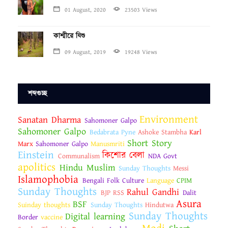
01 August, 2020
23503 Views
কাশ্মীরে যিশু
09 August, 2019
19248 Views
শব্দগুচ্ছ
Environment
Sanatan Dharma
Sahomoner Galpo
Sahomoner Galpo
Bedabrata Pyne
Ashoke Stambha
Karl
Short Story
Marx
Sahomoner Galpo
Manusmriti
Einstein
কিশোর বেলা
Communalism
NDA Govt
apolitics
Hindu Muslim
Sunday Thoughts
Messi
Islamophobia
Bengali Folk Culture
Language
CPIM
Sunday Thoughts
Rahul Gandhi
BJP RSS
Dalit
Asura
BSF
Suinday thoughts
Sunday Thoughts
Hindutwa
Sunday Thoughts
Digital learning
Border
vaccine