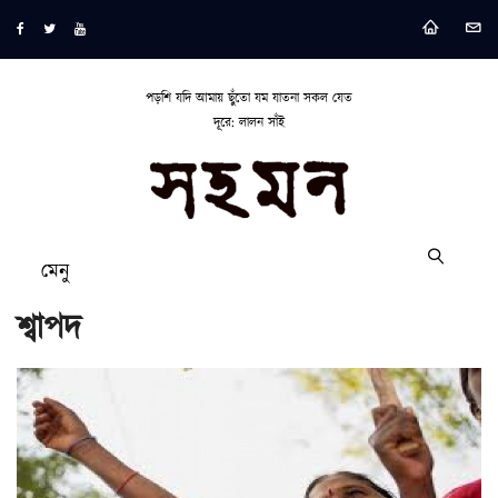
পড়শি যদি আমায় ছুঁতো যম যাতনা সকল যেত
দূরে: লালন সাঁই
মেনু
শ্বাপদ