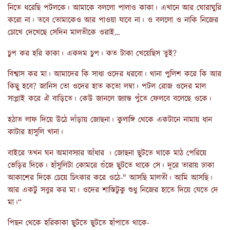
নিতে ধরেছি পটলকে। আমাকে বললো পালাও কাকা। এখানে আর ঘোরাঘুরি
করো না। তবে তোমাকেও আর পাওয়া যাবে না। ও বললো ও নাকি নিজের
চোখে দেখেছে সেদিন মালতীকে ওরাই…
চুপ কর হরি কাকা। একদম চুপ। কত টাকা খেয়েছিস তুই?
বিশ্বাস কর মা। আমাদের কি সাধ্য ওদের ধরবো। থানা পুলিশ করে কি আর
কিছু হবে? জানিস তো ওদের হাত কতো লম্বা। পটল রোজ ওদের মাল
সাপ্লাই করে ঐ বাড়িতে। কেউ জানলে জ্যান্ত পুঁতে ফেলবে বলেছে ওকে।
হঠাত লাফ দিয়ে উঠে দাঁড়ায় জোছনা। কুলাঙ্গি থেকে একটানে নামায় ধান
কাটার হাসুলি খানা।
বাইরে তখন ঘন অমাবস্যার আঁধার । জোছনা ছুটতে থাকে মাঠ পেরিয়ে
ভেড়ির দিকে। হাঁসুলিটা কোমরে গুঁজে ছুটতে থাকে সে। দূরে তারায় ঢাকা
আকাশের দিকে চেয়ে চিৎকার করে ওঠে-" আসছি মালতী। আমি আসছি।
আর একটু সবুর কর মা। ওদের শাস্তিটুকু শুধু নিজের হাতে দিয়ে যেতে দে
মা।“
পিছন থেকে হরিকাকা ছুটতে ছুটতে হাঁপাতে থাকে-