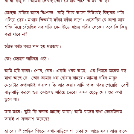
না না কিছু না। আমরা দেখছি তো। তোমার পাশে আমরা আছি।
জোছনা বেরিয়ে আসে নিঃশব্দে। বাড়ি ফিরে আলো নিভিয়েই বিছানায় গাটা
এলিয়ে দেয়। মাথার ভিতরটা ফাঁকা ফাঁকা লাগে। এতোদিন যে আশা আর
শক্তি নিয়ে বেঁচেছিল সব শক্তি যেন উড়ে যাচ্ছে শরীর থেকে। তবে কি কিছু
করা যাবে না?
হঠাত ক্যাঁচ করে শব্দ হয় দরজায়।
কে? জোছনা লাফিয়ে ওঠে।
আমি হরি কাকা। শোন, বোন। একটা খবর আছে। এর পিছনে অনেক বড়
মাথা আছে রে। তোর আমার ধরা ছোঁয়ার বাইরে। আমরা গরিব মানুষ।
মেয়েটার কপালটাই খারাপ। কি আর করা। আমি পাকা খবর পেয়েছি। বেশী
বাড়াবাড়ি করলে ওরা তোকেও সরিয়ে দেবে। এসব ছেড়ে দে। ওর কথা
ভুলে যা।
তার মানে। তুমি কি বলতে চাইছো কাকা? আমি যাদের কথা ভেবেছিলাম
তারাই এ সব্বনাশ করেছে?
হা রে। ঐ ভেড়ির পিছনে বাগানবাড়িতে গা ঢাকা দে আছে সব। আজ হাতে