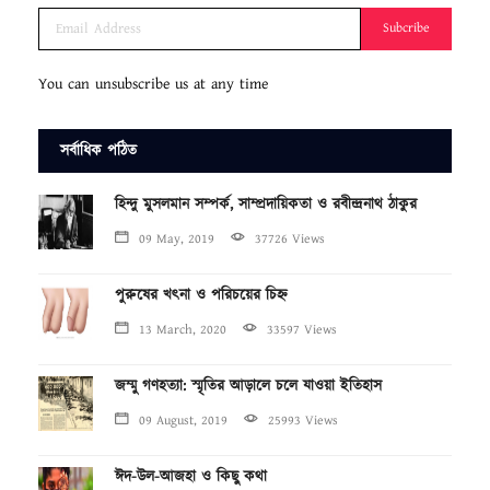
Subcribe
You can unsubscribe us at any time
সর্বাধিক পঠিত
হিন্দু মুসলমান সম্পর্ক, সাম্প্রদায়িকতা ও রবীন্দ্রনাথ ঠাকুর
09 May, 2019
37726 Views
পুরুষের খৎনা ও পরিচয়ের চিহ্ন
13 March, 2020
33597 Views
জম্মু গণহত্যা: স্মৃতির আড়ালে চলে যাওয়া ইতিহাস
09 August, 2019
25993 Views
ঈদ-উল-আজহা ও কিছু কথা