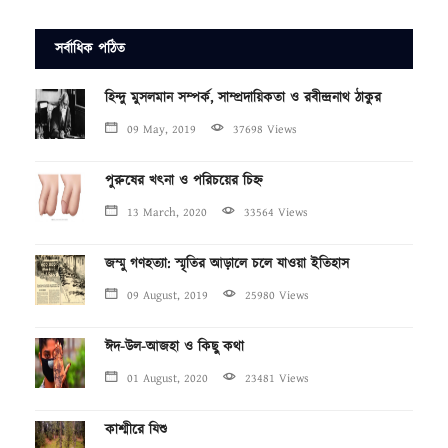
সর্বাধিক পঠিত
হিন্দু মুসলমান সম্পর্ক, সাম্প্রদায়িকতা ও রবীন্দ্রনাথ ঠাকুর
09 May, 2019
37698 Views
পুরুষের খৎনা ও পরিচয়ের চিহ্ন
13 March, 2020
33564 Views
জম্মু গণহত্যা: স্মৃতির আড়ালে চলে যাওয়া ইতিহাস
09 August, 2019
25980 Views
ঈদ-উল-আজহা ও কিছু কথা
01 August, 2020
23481 Views
কাশ্মীরে যিশু