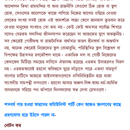
আন্দোলন কিম্বা রামমন্দির বা অন্য রাজনীতি সেগুলো ঠিক হোক বা ভুল
হোক, সেগুলোর আবেগকে কাজে লাগিয়ে নিজের আখের গুছিয়ে নেওয়া
লোকের সংখ্যা যতই হোক এই আদর্শকে সাচ্চা ভেবে জানমাল কুরবান করে
দেওয়া মানুষের সংখ্যাও তো কম নয়। কেউ কেউ ক্ষমতার সর্বোচ্চ শিখরে
বসেও যেরকম সদাসিধা জীবনযাপন করেছেন তা আজকের যুগে অকল্পনীয়।
সব ক্ষেত্রেই গোষ্ঠীদ্বন্দ্ব বা রাজনৈতিক ব্যর্থতার কারণ হীনস্বার্থ বা অন্তর্ঘাত
নয়, অনেক ক্ষেত্রেই নিজেদের ভুল বোঝাবুঝি, পরিস্থিতির ভুল বিশ্লেষণ বা
বিপক্ষের উন্নততর রণকৌশল থাকে। একাধিক দল বা গোষ্ঠী নিজেদের
ভেদাভেদ মিটিয়ে সময়ের দাবিতে ঐক্যবদ্ধ হয়েছে এরকম উদাহরণও বিরল
নয়। এরকমভাবেই হয়তো ভবিষ্যতে ঘুরে দাঁড়াতে পারে একদা বামদুর্গ
বাংলার মাটিতে আজকে আইনসভাগুলোতে প্রতিনিধিত্বহীন হয়ে থাকা
সাংসদীয় বামপন্থী দলগুলো। হয়তো আবার অঞ্চল-লিঙ্গ-ভাষা-ধর্ম-আর্থিক
ব্যবধানকে সরিয়ে পথ কাঁপাবে দিনবদলের স্বপ্ন দেখা চোখগুলো।
শতবর্ষ পার হওয়া ভারতের কমিউনিস্ট পার্টি কেন আজও জনগণের কাছে
গ্রহণযোগ্য হয়ে উঠতে পারল না
-
নোটন কর