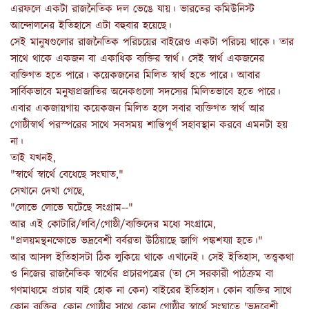
এরফলে একটা রাজনৈতিক দল ভেঙে যায়। ভারতের কমিউনিস্ট
আন্দোলনের ইতিহাসে এটা বহুবার হয়েছে।
সেই মানুষগুলোর রাজনৈতিক পরিচয়ের বাইরেও একটা পরিচয় থাকে। তার
সাথে থাকে একজন বা একাধিক ব্যক্তির স্বার্থ। সেই স্বার্থ একজনের
ব্যক্তিগত হতে পারে। কয়েকজনের মিলিত স্বার্থ হতে পারে। আবার
সার্বিকভাবে মনুষ্যপ্রজাতির অনেকগুলো সদস্যের মিলিতভাবে হতে পারে।
এবার একজায়গায় কয়েকজন মিলিত হলে সবার ব্যক্তিগত স্বার্থ আর
গোষ্ঠীস্বার্থ পরস্পরের সাথে সবসময় শান্তিপূর্ণ সহাবস্থান করবে এমনটা হয়
না।
তাই যখনই,
"স্বার্থে স্বার্থে বেধেছে সংঘাত,"
সেখানে দেখা গেছে,
"লোভে লোভে ঘটেছে সংগ্রাম--"
আর এই কোটারি/লবি/গোষ্ঠী/ব্যক্তিদের মধ্যে সংগ্রামে,
"প্রলয়মন্থনক্ষোভে ভদ্রবেশী বর্বরতা উঠিয়াছে জাগি পঙ্কশয্যা হতে।"
আর আসল ইতিহাসটা ঠিক লুকিয়ে থাকে এখানেই। সেই ইতিহাস, তত্ত্বকথা
ও নিজের রাজনৈতিক স্বার্থের প্রচারপত্রের (তা সে সরকারী পাঠক্রম বা
গণমাধ্যমে প্রচার যাই হোক না কেন) বাইরের ইতিহাস। কোন ব্যক্তির সাথে
কোন ব্যক্তির, কোন গোষ্ঠীর সাথে কোন গোষ্ঠীর স্বার্থে সংঘাতে 'ভদ্রবেশী