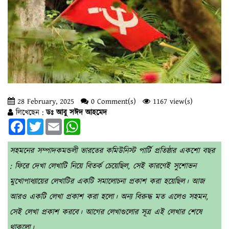
28 February, 2025
0 Comment(s)
1167 view(s)
লিখেছেন :
ডঃ আবু সঈদ আহমেদ
Facebook
Twitter
Email
WhatsApp
সহমনের সম্পাদকমন্ডলী ভারতের কমিউনিস্ট পার্টি প্রতিষ্ঠার একশো বছর
: ফিরে দেখা লেখাটি নিয়ে বিতর্ক চেয়েছিল, সেই কারণেই সুশোভন
মুখোপাধ্যায়ের লেখাটির একটি সমালোচনা প্রকাশ করা হয়েছিল। আজ
আরও একটি লেখা প্রকাশ করা হলো। অন্য বিরুদ্ধ মত এলেও সহমন,
সেই লেখা প্রকাশ করবে। আগের লেখাগুলোর সূত্র এই লেখার শেষে
থাকলো।