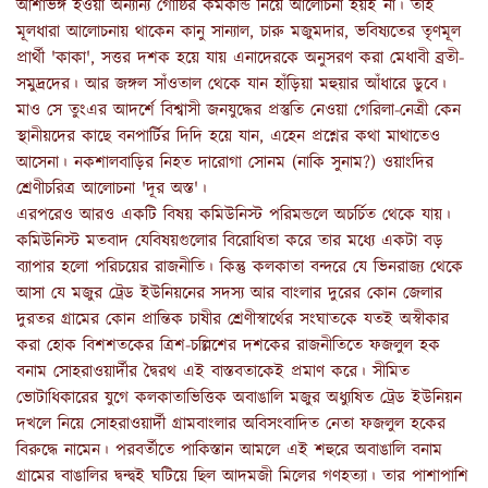
আশাভঙ্গ হওয়া অন্যান্য গোষ্ঠির কর্মকান্ড নিয়ে আলোচনা হয়ই না। তাই
মূলধারা আলোচনায় থাকেন কানু সান্যাল, চারু মজুমদার, ভবিষ্যতের তৃণমূল
প্রার্থী 'কাকা', সত্তর দশক হয়ে যায় এনাদেরকে অনুসরণ করা মেধাবী ব্রতী-
সমুদ্রদের। আর জঙ্গল সাঁওতাল থেকে যান হাঁড়িয়া মহুয়ার আঁধারে ডুবে।
মাও সে তুংএর আদর্শে বিশ্বাসী জনযুদ্ধের প্রস্তুতি নেওয়া গেরিলা-নেত্রী কেন
স্থানীয়দের কাছে বনপার্টির দিদি হয়ে যান, এহেন প্রশ্নের কথা মাথাতেও
আসেনা। নকশালবাড়ির নিহত দারোগা সোনম (নাকি সুনাম?) ওয়াংদির
শ্রেণীচরিত্র আলোচনা 'দূর অস্ত'।
এরপরেও আরও একটি বিষয় কমিউনিস্ট পরিমন্ডলে অচর্চিত থেকে যায়।
কমিউনিস্ট মতবাদ যেবিষয়গুলোর বিরোধিতা করে তার মধ্যে একটা বড়
ব্যাপার হলো পরিচয়ের রাজনীতি। কিন্তু কলকাতা বন্দরে যে ভিনরাজ্য থেকে
আসা যে মজুর ট্রেড ইউনিয়নের সদস্য আর বাংলার দুরের কোন জেলার
দুরতর গ্রামের কোন প্রান্তিক চাষীর শ্রেণীস্বার্থের সংঘাতকে যতই অস্বীকার
করা হোক বিশশতকের ত্রিশ-চল্লিশের দশকের রাজনীতিতে ফজলুল হক
বনাম সোহরাওয়ার্দীর দ্বৈরথ এই বাস্তবতাকেই প্রমাণ করে। সীমিত
ভোটাধিকারের যুগে কলকাতাভিত্তিক অবাঙালি মজুর অধ্যুষিত ট্রেড ইউনিয়ন
দখলে নিয়ে সোহরাওয়ার্দী গ্রামবাংলার অবিসংবাদিত নেতা ফজলুল হকের
বিরুদ্ধে নামেন। পরবর্তীতে পাকিস্তান আমলে এই শহুরে অবাঙালি বনাম
গ্রামের বাঙালির দ্বন্দ্বই ঘটিয়ে ছিল আদমজী মিলের গণহত্যা। তার পাশাপাশি