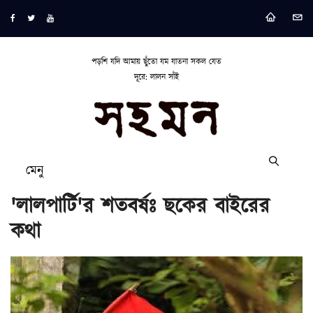
পড়শি যদি আমায় ছুঁতো যম যাতনা সকল যেত
দূরে: লালন সাঁই
মেনু
'লালপার্টি'র শতবর্ষঃ ছকের বাইরের
কথা