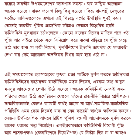
রয়েছে ভারতীয় উপমহাদেশের জাতপাত সমস্যা। যার তাত্ত্বিক আলোচনা
অনেক হয়েছে। বাস্তব প্রয়োগ কিছু কিছু হয়েছে। কিন্তু বামপন্থী নেতৃত্বের
সর্বোচ্চ অলিন্দগুলোতে এখনো এই পিছড়ে বর্গের উপস্থিতি খুবই কম।
তেমনই ভারতীয় পুঁজির প্রাদেশিক চরিত্রও সেভাবে বিশ্লেষিত হয়নি
কমিউনিস্ট মূলধারার চর্চাগুলোতে। কোনো রাজ্যের নিজের মাটিতে গড়ে ওঠা
পুঁজি আর বাইরে থেকে এসে বিনিয়োগ করে ব্যবসা বাড়িয়ে যে পুঁজি বেড়ে
ওঠে তার জন্য যে কর্মী নিয়োগ, পুনর্বিনিয়োগ ইত্যাদি জায়গায় যে ফারাকটা
দেখা যায় সেই আলোচনা অস্বস্তিকর বিধায় আর হয়ে ওঠে না।
এই সময়গুলোতে হকসাহেবের কৃষক প্রজা পার্টিকে দুর্বল করতে জমিদাররা
কমিউনিস্টদের কঠোরতর রাজনীতিকে মদত দিতেন, এরকম তথ্য আবুল
মনসুর আহমেদের লেখায় উঠে এসেছে। অনেক কমিউনিস্ট নেতাই এমন
পরিবার থেকে উঠে এসেছিলেন যেগুলো তাঁদের রাজনীতি বিচারে শ্রেণীশত্রু।
স্বাভাবিকভাবেই কোনও কায়েমী স্বার্থই চাইবে না আর্থ-সামাজিক-রাজনৈতিক
পরিস্থিতি এমন কোন দিকেই যাক যা সেই কায়েমী স্বার্থকে ক্ষতিগ্রস্ত করবে।
সেজন্য উপনিবেশিক আমলে ব্রিটিশ পুলিশ স্বদেশী আন্দোলনকে দুর্বল করতে
অনেক ধরনের পন্থা নিয়েছিল। একইরকমভাবে কমিউনিস্ট বিরোধী পুঁজি
আর শাসকপক্ষও (ক্ষেত্রবিশেষে বিরোধীপক্ষ) যে নিষ্ক্রীয় ছিল না বা আজও