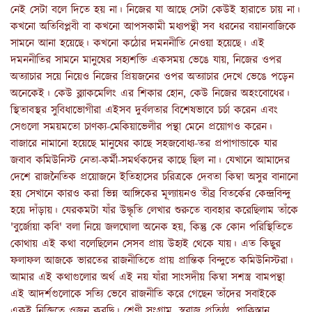
নেই সেটা বলে দিতে হয় না। নিজের যা আছে সেটা কেউই হারাতে চায় না।
কখনো অতিবিপ্লবী বা কখনো আপসকামী মধ্যপন্থী সব ধরনের বয়ানবাজিকে
সামনে আনা হয়েছে। কখনো কঠোর দমননীতি নেওয়া হয়েছে। এই
দমননীতির সামনে মানুষের সহ্যশক্তি একসময় ভেঙে যায়, নিজের ওপর
অত্যাচার সয়ে নিয়েও নিজের প্রিয়জনের ওপর অত্যাচার দেখে ভেঙে পড়েন
অনেকেই। কেউ ব্ল্যাকমেলিং এর শিকার হোন, কেউ নিজের অহংবোধের।
স্থিতাবস্থর সুবিধাভোগীরা এইসব দুর্বলতার বিশেষভাবে চর্চা করেন এবং
সেগুলো সময়মতো চাণক্য-মেকিয়াভেলীর পন্থা মেনে প্রয়োগও করেন।
বাজারে নামানো হয়েছে মানুষের কাছে সহজবোধ্য-তর প্রপাগান্ডাকে যার
জবাব কমিউনিস্ট নেতা-কর্মী-সমর্থকদের কাছে ছিল না। যেখানে আমাদের
দেশে রাজনৈতিক প্রয়োজনে ইতিহাসের চরিত্রকে দেবতা কিম্বা অসুর বানানো
হয় সেখানে কারও করা ভিন্ন আঙ্গিকের মূল্যায়নও তীব্র বিতর্কের কেন্দ্রবিন্দু
হয়ে দাঁড়ায়। যেরকমটা যাঁর উদ্ধৃতি লেখার শুরুতে ব্যবহার করেছিলাম তাঁকে
'বুর্জোয়া কবি' বলা নিয়ে জলঘোলা অনেক হয়, কিন্তু কে কোন পরিস্থিতিতে
কোথায় এই কথা বলেছিলেন সেসব প্রায় উহ্যই থেকে যায়। এত কিছুর
ফলাফল আজকে ভারতের রাজনীতিতে প্রায় প্রান্তিক বিন্দুতে কমিউনিস্টরা।
আমার এই কথাগুলোর অর্থ এই নয় যাঁরা সাংসদীয় কিম্বা সশস্ত্র বামপন্থা
এই আদর্শগুলোকে সত্যি ভেবে রাজনীতি করে গেছেন তাঁদের সবাইকে
একই নিক্তিতে ওজন করছি। শ্রেণী সংগ্রাম, স্বরাজ প্রতিষ্ঠা, পাকিস্তান