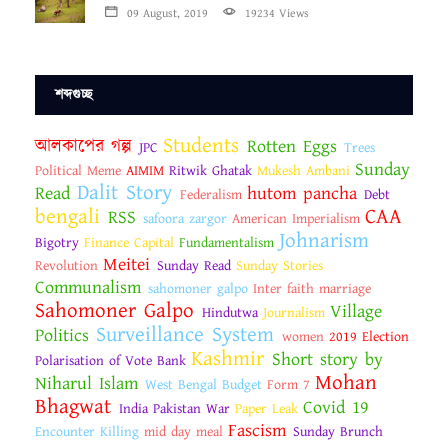
09 August, 2019
19234 Views
শব্দগুচ্ছ
Students
আলকাপের গল্প
Rotten Eggs
JPC
Trees
Sunday
Political Meme
AIMIM
Ritwik Ghatak
Mukesh Ambani
Dalit Story
Read
hutom pancha
Federalism
Debt
bengali
CAA
RSS
safoora zargor
American Imperialism
Johnarism
Bigotry
Finance Capital
Fundamentalism
Meitei
Revolution
Sunday Read
Sunday Stories
Communalism
sahomoner galpo
Inter faith marriage
Sahomoner Galpo
Village
Hindutwa
Journalism
Surveillance System
Politics
women
2019 Election
Kashmir
Short story by
Polarisation of Vote Bank
Mohan
Niharul Islam
West Bengal Budget
Form 7
Bhagwat
Covid 19
India Pakistan War
Paper Leak
Fascism
Encounter Killing
mid day meal
Sunday Brunch