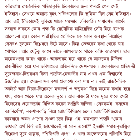
বর্বরতা'য় রাজনৈতিক গতিপ্রকৃতি চিরকালের জন্য পালটে গেল সেই
ইতিহাস। সেখানে অন্যান্য বৃহৎ শক্তিগুলোর কি ভূমিকা ছিল সেই ইতিহাস।
আর এই ইতিহাসেই লুকিয়ে থাকে সমস্যার চাবিকাঠি। সাধারণত স্বার্থের
সংঘাত ঢাকতে কোন পক্ষ কি রেটোরিক নামিয়েছিল সেটা নিয়ে ব্যাপক
আলোচনা হয়। কোন পরিস্থিতির প্রেক্ষিতে কে কোন অবস্থান নিয়েছিল
সেসবও চুলচেরা বিশ্লেষণে উঠে আসে। কিন্তু ভেতরের কথা থেকে যায়
গোপনে। আর যেটুকু আসে তাতে ব্যাপকভাবে থাকে ব্যক্তি আক্রমণ। তার
অনেকগুলো কারণ থাকে। আকছারই হয়ে থাকে যে আজকের নিন্দিত
রাজনীতিক হয়ে যান ভবিষ্যতের অভিনন্দিত দেশনায়ক। এককালের প্রতিদ্বন্দ্বী
সুরেন্দ্রনাথ-চিত্তরঞ্জন কিম্বা প্যাটেল-নেতাজীর নাম এখন এক নিশ্বাসেই
উচ্চারিত হয়। সেজন্য সব কথা প্রকাশ্যে বলা যায় না। তাই রাজনৈতিক
তর্কচর্চা আর বিচার-বিশ্লেষণে মতাদর্শ ও তত্ত্বকথা নিয়ে অনেক কথাই হয়ে
যায়, বাস্তব থেকে যায় অনেক দূরে। আর বাস্তবটা যাতে দূরে থাকে সেটা
নিজেদের প্রয়োজনেই নিশ্চিত করেন সংশ্লিষ্ট ব্যক্তিরা। সেরকমই 'বসন্তের
বজ্রনির্ঘোষ', নকশালবাড়ি নিয়ে রোমান্টিসিজম চলে। রোমান্টিসিজমের
কারবারে তরুণ প্রাণের সওদা চলে কিন্তু এই 'নকশাল' শব্দটি "কোন
ভাষার? অর্থ কি? এই জায়গাতেই বা কেন এলো?" ইত্যাদি সমাজনৃতাত্ত্বিক
বিশ্লেষণ দূরে থাকুক, "শিলিগুড়ি গ্রুপ" ও খাদ্য আন্দোলনের পরিণতি নিয়ে