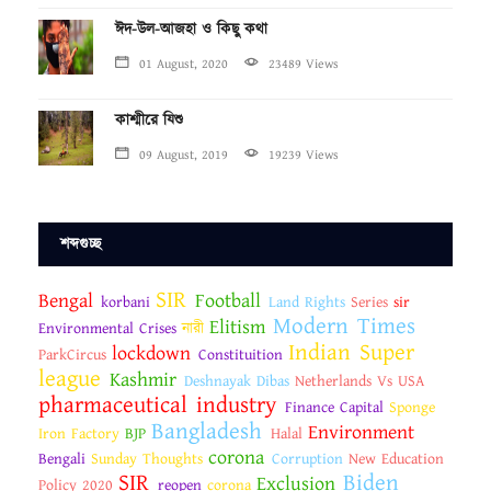
ঈদ-উল-আজহা ও কিছু কথা
01 August, 2020
23489 Views
কাশ্মীরে যিশু
09 August, 2019
19239 Views
শব্দগুচ্ছ
SIR
Bengal
Football
korbani
Land Rights
Series
sir
Modern Times
Elitism
Environmental Crises
নারী
Indian Super
lockdown
ParkCircus
Constituition
league
Kashmir
Deshnayak Dibas
Netherlands Vs USA
pharmaceutical industry
Finance Capital
Sponge
Bangladesh
Environment
Iron Factory
BJP
Halal
corona
Bengali
Sunday Thoughts
Corruption
New Education
SIR
Biden
Exclusion
Policy 2020
reopen
corona