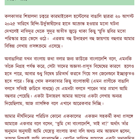
কলকাতার শিয়ালদা চত্বরে কারমাইকেল হস্টেলের বাঙালি ছাত্ররা ২০ আগস্ট
২০২৫ তারিখে হিন্দি-উর্দুভাষীদের হাতে আক্রান্ত হওয়ার মতো ঘটনা
দেখলেই নাতিদূর থেকে সুদূর অতীত জুড়ে থাকা কিছু স্মৃতি ছবির মতো
পরিস্কার হয়ে ভেসে ওঠে। এরকম বহু উদাহরণ বহু জায়গায় বহুবার আমার
বিভিন্ন লেখায় প্রসঙ্গক্রমে এসেছে।
অবাঙালিরা যখন বাংলায় কথা বলার জন্য কাউকে বাংলাদেশি বলে, এমনকি
তাঁকে নিগ্রহ পর্যন্ত করে, সেটা তাদের অজ্ঞতা-প্রসূত বিদ্বেষের কারণে হলেও
হতে পারে, আবার শুধু বিদ্বেষ চরিতার্থ করতে গিয়ে সব জেনেশুনে ইচ্ছাকৃতও
হতে পারে। কিন্তু খোদ কলকাতার কিছু বাংলাভাষী (এমন প্রাণীকে বাঙালি
বলতে সত্যিই রুচিতে বাধছে) যে এমনটা বলতে পারেন তার প্রমাণ আমি
বহুবার পেয়েছি। একটা উদাহরণ আমার আগের একটা লেখায় অন্যত্র
দিয়েছিলাম, আজ প্রাসঙ্গিক বলে এখানে আরেকবার দিচ্ছি।
আমার দীর্ঘদিনের পরিচিত কোনো এককালের একজন সহকর্মী কথা প্রসঙ্গে
আমাকে একবার বলে বসেন, ‘তুমি তো বাংলাদেশি, তাই না?’ অর্থাৎ তাঁর
অনুমান অনুযায়ী আমি যেহেতু বাংলায় কথা বলি অথচ নাম আজমল হুসেন,
তাহলে নিশ্চয়ই আমি বাংলাদেশি। পেটের তাগিদে আমাকে একটা তথাকথিত