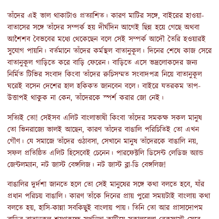
তাঁদের এই ভাল থাকাটাও প্রত্যাশিত। কারণ মাটির সঙ্গে, বাইরের হাওয়া-
বাতাসের সঙ্গে তাঁদের সম্পর্ক হয় দীর্ঘদিন আগেই ছিন্ন হয়ে গেছে অথবা
আশৈশব বৈভবের মধ্যে থেকেছেন বলে সেই সম্পর্ক আদৌ তৈরি হওয়ারই
সুযোগ পায়নি। বর্তমানে তাঁদের কর্মস্থল বাতানুকূল। দিনের শেষে কাজ সেরে
বাতানুকূল গাড়িতে করে বাড়ি ফেরেন। বাড়িতে এসে ভদ্রলোকদের জন্য
নির্মিত টিভির সংবাদ কিংবা তাঁদের রুচিসম্মত সংবাদপত্র নিয়ে বাতানুকূল
ঘরেই বসেন দেশের হাল হকিকত জানবেন বলে। বাইরে যতরকম তাপ-
উত্তাপই থাকুক না কেন, তাঁদেরকে স্পর্শ করার জো নেই।
সত্যিই তো! সেইসব এলিট বাংলাভাষী কিংবা তাঁদের সমকক্ষ সকল মানুষ
তো ভিনরাজ্যে ভালই আছেন, কারণ তাঁদের বাঙালি পরিচিতিই তো এখন
গৌণ। যে সমাজে তাঁদের ওঠাবসা, সেখানে মানুষ তাঁদেরকে বাঙালি নয়,
সফল প্রতিষ্ঠিত এলিট হিসেবেই চেনেন। পারফেক্টলি ডিসেন্ট লেডিজ অ্যান্ড
জেন্টলম্যান, নট জাস্ট বেঙ্গলিজ। নট জাস্ট ব্লা-ডি বেঙ্গলিজ!
বাঙালির দুর্দশা জানতে হলে তো সেই মানুষের সঙ্গে কথা বলতে হবে, যাঁর
প্রধান পরিচয় বাঙালি। কারণ তাঁকে দিনের প্রায় পুরো সময়টাই বাংলায় কথা
বলতে হয়, হাসি-কান্না সবকিছুই বাংলায় পায়। তিনি তো আর প্রাসাদোপম