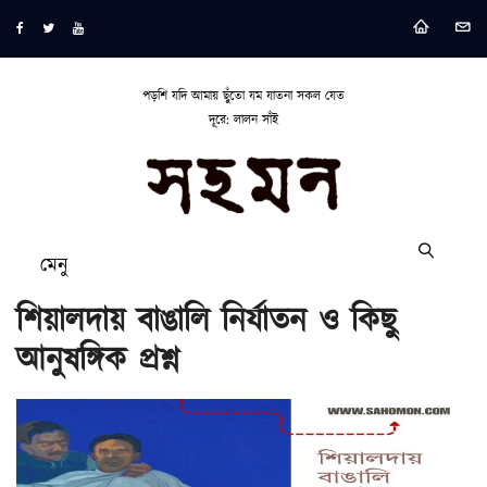
পড়শি যদি আমায় ছুঁতো যম যাতনা সকল যেত
দূরে: লালন সাঁই
মেনু
শিয়ালদায় বাঙালি নির্যাতন ও কিছু
আনুষঙ্গিক প্রশ্ন