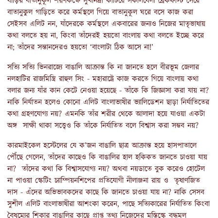
বাড়ির বাতানুকূল শয়ণকক্ষে সুখনিদ্রা কাটিয়ে সকালবেলা ব্রেকফাস্ট সেরে
বাতানুকুল গাড়িতে করে কর্মস্থলে গিয়ে বাতানুকূল ঘরে বসে কাজ করা
সেইসব এলিট নন, যাঁদেরকে কর্মস্থলে একবারের জন্যও নিজের মাতৃভাষায়
কথা বলতে হয় না, কিংবা তাঁদেরই হয়তো বাংলায় কথা বলতে ইচ্ছে করে
না; তাঁদের সন্তানদেরও হয়তো ‘বাংলাটা ঠিক আসে না!’
সত্যি সত্যি ভিনরাজ্যে বাঙালি আক্রান্ত কি না জানতে হলে বীরভূম জেলার
নলহাটির রাজমিস্ত্রি রাহুল সিং - মহারাষ্ট্রে কাজ করতে গিয়ে বাংলায় কথা
বলার জন্য যাঁর কান কেটে নেওয়া হয়েছে - তাঁকে কি জিজ্ঞাসা করা যায় না?
নাকি নির্যাতন হলেও কোনো এলিট বাংলাভাষীর ভ্যালিডেশন ছাড়া নির্যাতিতের
কথা গ্রহণযোগ্য নয়? এমনকি তাঁর শরীর থেকে আলাদা হয়ে যাওয়া একটা
অঙ্গ সাক্ষী থাকা সত্ত্বেও কি তাঁকে নির্যাতিত বলে বিশ্বাস করা সম্ভব নয়?
কারমাইকেল হস্টেলের যে ক’জন বাঙালি ছাত্র আক্রান্ত হয়ে হাসপাতালে
পৌঁছে গেলেন, তাঁদের কাছেও কি বাঙালির হাল হকিকত জানতে চাওয়া যায়
না? তাঁদের কথা কি বিশ্বাসযোগ্য নয়? অথবা নয়ডাতে বুক করেও হোটেল
না পাওয়া স্কেটিং চ্যাম্পিয়নশিপের প্রতিযোগী নীলাঞ্জনা রায় ও তৃষাণজিত
দাস - এঁদের অভিভাবকদের কাছে কি জানতে চাওয়া যায় না? নাকি সেসব
সুশীল এলিট বাংলাভাষীরা আশংকা করেন, পাছে সত্যিকারের নির্যাতিত কিংবা
বৈষম্যের শিকার বাঙালির কাছে প্রাপ্ত তথ্য নিজেদের মস্তিস্কে বদ্ধমূল