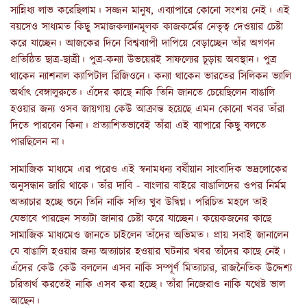
সান্নিধ্য লাভ করেছিলাম। সজ্জন মানুষ, এব্যাপারে কোনো সংশয় নেই। এই
বয়সেও সাধ্যমত কিছু সমাজকল্যানমূলক কাজকর্মের নেতৃত্ব দেওয়ার চেষ্টা
করে যাচ্ছেন। আজকের দিনে বিশ্বব্যাপী দাপিয়ে বেড়াচ্ছেন তাঁর অগণন
প্রতিষ্ঠিত ছাত্র-ছাত্রী। পুত্র-কন্যা উভয়েরই সাফল্যের চূড়ায় অবস্থান। পুত্র
থাকেন ন্যাশনাল ক্যাপিটাল রিজিওনে। কন্যা থাকেন ভারতের সিলিকন ভ্যালি
অর্থাৎ বেঙ্গালুরুতে। এঁদের কাছে নাকি তিনি জানতে চেয়েছিলেন বাঙালি
হওয়ার জন্য ওসব জায়গায় কেউ আক্রান্ত হয়েছে এমন কোনো খবর তাঁরা
দিতে পারবেন কিনা। প্রত্যাশিতভাবেই তাঁরা এই ব্যাপারে কিছু বলতে
পারছিলেন না।
সামাজিক মাধ্যমে এর পরেও এই স্বনামধন্য বর্ষীয়ান সাংবাদিক ভদ্রলোকের
অনুসন্ধান জারি থাকে। তাঁর দাবি - বাংলার বাইরে বাঙালিদের ওপর নির্মম
অত্যাচার হচ্ছে শুনে তিনি নাকি সত্যি খুব উদ্বিগ্ন। পরিচিত মহলে তাই
যেভাবে পারছেন সত্যটা জানার চেষ্টা করে যাচ্ছেন। কয়েকজনের কাছে
সামাজিক মাধ্যমেও জানতে চাইলেন তাঁদের অভিমত। প্রায় সবাই জানালেন
যে বাঙালি হওয়ার জন্য অত্যাচার হওয়ার ঘটনার খবর তাঁদের কাছে নেই।
এঁদের কেউ কেউ বললেন এসব নাকি সম্পূর্ণ মিত্যাচার, রাজনৈতিক উদ্দেশ্য
চরিতার্থ করতেই নাকি এসব করা হচ্ছে। তাঁরা নিজেরাও নাকি যথেষ্ট ভাল
আছেন।