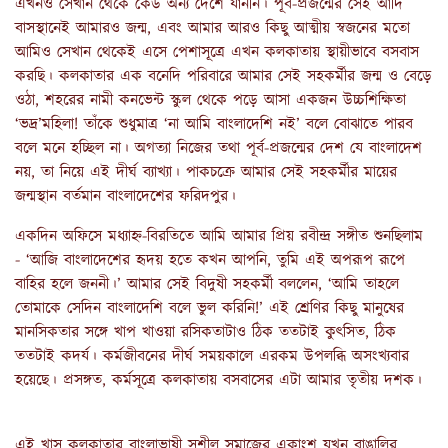
এখনও সেখান থেকে কেউ অন্য দেশে যাননি। পূর্ব-প্রজন্মের সেই আদি
বাসস্থানেই আমারও জন্ম, এবং আমার আরও কিছু আত্মীয় স্বজনের মতো
আমিও সেখান থেকেই এসে পেশাসূত্রে এখন কলকাতায় স্থায়ীভাবে বসবাস
করছি। কলকাতার এক বনেদি পরিবারে আমার সেই সহকর্মীর জন্ম ও বেড়ে
ওঠা, শহরের নামী কনভেন্ট স্কুল থেকে পড়ে আসা একজন উচ্চশিক্ষিতা
‘ভদ্র’মহিলা! তাঁকে শুধুমাত্র ‘না আমি বাংলাদেশি নই’ বলে বোঝাতে পারব
বলে মনে হচ্ছিল না। অগত্যা নিজের তথা পূর্ব-প্রজন্মের দেশ যে বাংলাদেশ
নয়, তা নিয়ে এই দীর্ঘ ব্যাখ্যা। পাকচক্রে আমার সেই সহকর্মীর মায়ের
জন্মস্থান বর্তমান বাংলাদেশের ফরিদপুর।
একদিন অফিসে মধ্যাহ্ন-বিরতিতে আমি আমার প্রিয় রবীন্দ্র সঙ্গীত শুনছিলাম
- ‘আজি বাংলাদেশের হৃদয় হতে কখন আপনি, তুমি এই অপরূপ রূপে
বাহির হলে জননী।’ আমার সেই বিদুষী সহকর্মী বললেন, ‘আমি তাহলে
তোমাকে সেদিন বাংলাদেশি বলে ভুল করিনি!’ এই শ্রেণির কিছু মানুষের
মানসিকতার সঙ্গে খাপ খাওয়া রসিকতাটাও ঠিক ততটাই কুৎসিত, ঠিক
ততটাই কদর্য। কর্মজীবনের দীর্ঘ সময়কালে এরকম উপলব্ধি অসংখ্যবার
হয়েছে। প্রসঙ্গত, কর্মসূত্রে কলকাতায় বসবাসের এটা আমার তৃতীয় দশক।
এই খাস কলকাতার বাংলাভাষী সুশীল সমাজের একাংশ যখন বাঙালির