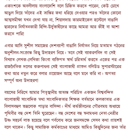
একাংশকে অবলীলায় বাংলাদেশি বলে চিহ্নিত করতে পারেন, কেউ চোখে
আঙুল দিয়ে তাঁদের এই ভ্রান্তির কথা ধরিয়ে দেওয়ার পরও তাঁদের কোনো
আত্মসমীক্ষা যখন দেখা যায় না, শিয়ালদায় কারমাইকেল হস্টেলে বাঙালি
ছাত্রদের নির্যাতনকারী হিন্দি-উর্দুভাষীদের কাছে আমরা আর কীই বা আশা
করতে পারি!
এবার আসি সুশীল সমাজের দেশব্যাপী বাঙালি নির্যাতন নিয়ে মতামত গঠনের
অনুশীলন-সংক্রান্ত কিছু উদাহরণ নিয়ে। তবে সেই ব্যাকরণবিদ বা সেই
বিখ্যাত লেখক-লেখিকা কিংবা ব্যক্তিগত স্বার্থ চরিতার্থ করতে একের পর এক
রাজনৈতিক দলের করুণাধন্য সেই বাংলাভাষী প্রাক্তন বলিউড সুপারস্টারের
কথা আর নতুন করে বলার প্রয়োজন আছে বলে মনে করি না। অগত্যা
সম্পূর্ণ অন্য উদাহরণ!
বয়সের নিরিখে আমার পিতৃস্থানীয় অত্যন্ত পরিচিত একজন বিশ্ববন্দিত
বাংলাভাষী সাংবাদিক তথা সাংবাদিকতার শিক্ষক বর্তমানে কলকাতার এক
বিলাসবহুল ভদ্রলোক পাড়ার বাসিন্দা। দীর্ঘ কর্মজীবনের গৌরবময় অধ্যায়ে
পৃথিবীর বহু দেশ তিনি ঘুরেছেন। বহু দেশের বহু স্বনামধন্য নেতা-নেত্রীর
উষ্ণ সহচর্য লাভ হয়েছে বলে গর্ববোধ করে জনসমক্ষে সেসব কথা প্রায়শই
বলে থাকেন। কিছু সামাজিক কর্মকাণ্ডের মাধ্যমে আমিও কিছুদিনের জন্য তাঁর