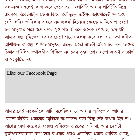
ভদ্র-সভ্য মহলেই কাজ করে খেতে হয়। যথারীতি আমার পরিচিতি নিয়ে
এরকম বিবেচনাহীন মন্তব্য কিংবা কৌতূহল এইসব জায়গাতেই সবচেয়ে
বেশি শুনি। জীবিকার বাইরে সমাজকর্মী হিসেবে যেহেতু মাটিতে পা রেখে
চলা মানুষের সঙ্গে ওঠা-বসার সুযোগও জীবনে অনেক পেয়েছি, তফাৎটা
আমার স্বল্প বুদ্ধিতেও বরাবর চোখে পড়ে। হলফ করে বলা যায়, তথাকথিত
অশিক্ষিত বা স্বল্প-শিক্ষিত মানুষরা এঁদের মতো এতটা অবিবেচক নন, তাঁদের
চিন্তার পরিধিও তথাকথিত শিক্ষিত সমাজের বৃহদাংশের মতো এতটা সংকীর্ণ
বা সংকুচিত নয়!
Like our Facebook Page
আমার সেই সহকর্মীকে আমি বলেছিলাম যে আমার স্মৃতিতে বা আমার
কোনো জীবিত প্রজন্মের স্মৃতিতে বাংলাদেশ বলে কিছু নেই অথবা ছিল না।
আগের বেশ কয়েকটা প্রজন্ম অবিভক্ত ভারতের বাসিন্দা, আর দেশটা
দুর্ভাগ্যজনকভাবে ভাগ হয়ে যাওয়ার পরও একাধিক প্রজন্ম পেরিয়ে গেছে,