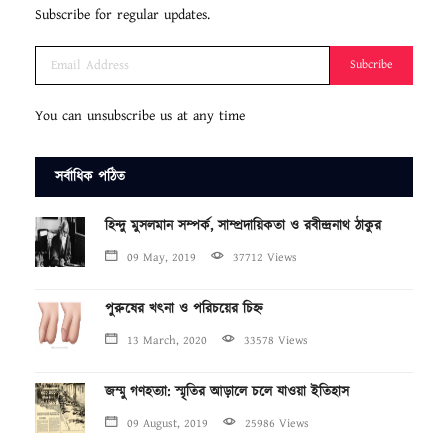
Subscribe for regular updates.
Subcribe
You can unsubscribe us at any time
সর্বাধিক পঠিত
হিন্দু মুসলমান সম্পর্ক, সাম্প্রদায়িকতা ও রবীন্দ্রনাথ ঠাকুর
09 May, 2019
37712 Views
পুরুষের খৎনা ও পরিচয়ের চিহ্ন
13 March, 2020
33578 Views
জম্মু গণহত্যা: স্মৃতির আড়ালে চলে যাওয়া ইতিহাস
09 August, 2019
25986 Views