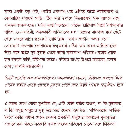
মাঝে একটা বড় গেট, গেটের একপাশ ধরে এগিয়ে যাচ্ছে শ্যামবাজার ও
বেলগাছিয়া যাওয়ার গাড়ি। ঠিক তার ওপাশে তিলোত্তমার মঞ্চ আগলে বসে
একদল জনতা-ছাত্র। দাবি, ন্যায় বিচারের। তাঁদের চারিপাশ ঘিরে বিশালাকার
পুলিশ, সেনাবাহিনী, তদন্তকারী অফিসারের দল। মঞ্চের বামপাশ ধরে হেঁটে
গেলে নজরে আসে কয়েকটি ছোট ট্রাক। মাথায় ছাউনি, তলায় বসে
ডোরাকাটা জলপাই পোশাকের বন্দুকধারী। ঠিক তার আগে মাটিতে হন্যে
দিয়ে বসে আছে দূর-দূরান্ত থেকে আসা কয়েক'শ পরিবার। ঘরের লোক
হাসপাতালে ভর্তি, চিকিৎসা চলছে। তাঁদের মাথার উপরে ক্যামেরা, তলায়
লেখা, আপনি নজরবন্দী।
চিত্রটি আরজি কর হাসপাতালের। জনসাধারণ জানান, চিকিৎসা করাতে গিয়ে
গেটের বাইরে থেকে ভেতরে ঢুকতে গেলে নানা উদ্ভট প্রশ্নের সম্মুখীনও হতে
হয়।
এ-সমস্ত দেখে বোঝা মুশকিল যে, এটি কোন বর্ডার অঞ্চল, না কি যুদ্ধক্ষেত্র,
না কি অসুস্থ মানুষের সুস্থ হয়ে ঘরে ফেরার হৃদপিন্ড। পশ্চিমবঙ্গের প্রান্তিক
কিংবা বর্ডার অঞ্চল থেকে যে-সব শ্রমজীবী মানুষেরা আসছেন মূল্যবৃদ্ধির
বাজারে কম খরচে সরকারি হাসপাতালের পরিষেবা নেবেন বলে চিকিৎসা