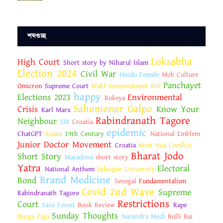
শব্দগুচ্ছ
Loksabha
High Court
Short story by Niharul Islam
Election 2024
Civil War
Hindu Female
Mob Culture
Panchayet
Omicron
Supreme Court
Wakf Ammendment Bill
happy
Elections 2023
Environmental
Rokeya
Sahomoner Galpo
Crisis
Know Your
Karl Marx
Rabindranath Tagore
Neighbour
SIR
Croatia
epidemic
ChatGPT
Assam
19th Century
National Emblem
Junior Doctor Movement
Croatia
West Asia Conflict
Bharat Jodo
Short Story
Maradona
short story
Yatra
Electoral
National Anthem
Jadavpur University
Brand Medicine
Bond
Senegal
Fundamentalism
Covid 2nd Wave
Supreme
Rabindranath Tagore
Restrictions
Court
Save Forest
Book Review
Rape
Sunday Thoughts
Durga Pujo
Narendra Modi
Bulli Bai