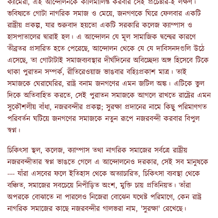
ক্যামেরা, এই আন্দোলনকে কালিমালিপ্ত করবার সেই প্রচেষ্টার-ই লক্ষণ।
ভবিষ্যতে গোটা নাগরিক সমাজ ও মেয়ে, জনগণকে ঘিরে ফেলবার একটি
রাষ্ট্রীয় প্রকল্প, যার শুরুবাদ হয়তো একটি সরকারি কলেজ ক্যাম্পাস ও
হাসপাতালের দ্বারাই হল। এ আন্দোলন যে মূল সামাজিক দ্বন্দ্বের কারণে
তীব্রতর প্রসারিত হতে পেরেছে, আন্দোলন থেকে যে যে দাবিসনদগুলি উঠে
এসেছে, তা গোটাটাই সমাজব্যবস্থার দীর্ঘদিনের অবিচ্ছেদ্য অঙ্গ হিসেবে টিকে
থাকা পুরাতন সম্পর্ক, রীতিরেওয়াজ ভাঙবার বহিঃপ্রকাশ মাত্র। তাই
সমাজকে ঘেরাঘেরির, রাষ্ট্র বনাম জনগণের এমন জটিল অঙ্ক। এটিকে ভুল
দিকে অতিবাহিত করতে, সেই পুরাতন সমাজকে আগলে রাখতে রাষ্ট্রের এমন
সুকৌশলীয় বাঁধা, নজরবন্দীর প্রকল্প; সুরক্ষা প্রদানের নামে কিছু পরিমাণগত
পরিবর্তন ঘটিয়ে জনগণের সমাজকে নতুন রূপে নজরবন্দী করবার বিপুল
স্বপ্ন।
চিকিৎসা স্থল, কলেজ, ক্যাম্পাস তথা নাগরিক সমাজের সর্বত্রে রাষ্ট্রীয়
নজরবন্দীতার স্বপ্ন ভাঙতে গেলে এ আন্দোলনেও দরকার, সেই সব মানুষকে
--- যাঁরা এসবের ফলে ইতিহাস থেকে অত্যাচারিত, চিকিৎসা ব্যবস্থা থেকে
বঞ্চিত, সমাজের সবচেয়ে নিপীড়িত অংশ, মুক্তি চায় প্রতিনিয়ত। তাঁরা
অপরকে বোঝাতে না পারলেও নিজেরা বোঝেন যথেষ্ট পরিমাণে, কেন রাষ্ট্র
নাগরিক সমাজের কাছে নজরবন্দীর গালভরা নাম, 'সুরক্ষা' রেখেছে।