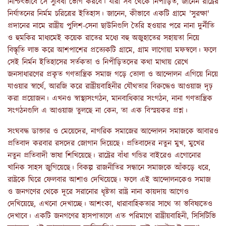
নিশ্চিৎভাবে সে সুবিধা ভোগ করবে। যাঁরা সব থেকে নিপীড়িত, জানেন রাষ্ট্রের
নির্যাতনের নির্মম চরিত্রের ইতিহাস। জানেন, কীভাবে একটি গ্রামে 'সুরক্ষা'
প্রদানের নামে রাষ্ট্রীয় পুলিশ-সেনা ছাউনিগুলি তৈরি হওয়ার পরে নানা দুর্নীতি
ও হুমকির মাধ্যমেই কয়েক রাতের মধ্যে বহু অজুহাতের সহায়তা নিয়ে
বিস্তৃতি লাভ করে আশপাশের প্রত্যেকটি গ্রামে, গ্রাম লাগোয়া মফস্বলে। ফলে
সেই নির্মন ইতিহাসের সর্তকতা ও নিপীড়িতদের কথা মাথায় রেখে
জনসাধারণের প্রকৃত গণতান্ত্রিক সমাজ গড়ে তোলা ও আন্দোলন এগিয়ে নিয়ে
যাওয়ার স্বার্থে, আরজি করে রাষ্ট্রীয়বাহিনীর যৌথতার বিরুদ্ধেও আওয়াজ দৃঢ়
করা প্রয়োজন। এখনও স্বাস্থ্যসংগঠন, মানবাধিকার সংগঠন, নানা গণতান্ত্রিক
সংগঠনগুলি এ আওয়াজ তুলছে না কেন, তা এক বিস্ময়কর প্রশ্ন।
সংঘবদ্ধ ডাক্তার ও মেয়েদের, নাগরিক সমাজের আন্দোলন সমাজকে আবারও
প্রতিবাদ করবার রসদের জোগান দিয়েছে। প্রতিবাদের নতুন মুখ, মুখের
নতুন প্রতিবাদী ভাষা শিখিয়েছে। রাষ্ট্রের বাঁধা গন্ডির বাইরেও এগোনোর
খানিক সাহস জুগিয়েছে। বিকল্প রাজনীতির সন্ধানে সমাজকে আঁকড়ে ধরে,
রাষ্ট্রকে ঘিরে ফেলবার আশাও দেখিয়েছে। ফলে এই আন্দোলনকেও সমাজ
ও জনগণের থেকে দূরে সরানোর ধৃষ্টতা রাষ্ট্র নানা কায়দায় আগেও
দেখিয়েছে, এখনো দেখাচ্ছে। আশংকা, ধারাবাহিকতার সাথে তা ভবিষ্যতেও
দেখাবে। একটি জনগণের হাসপাতালে এত পরিমাণে রাষ্ট্রীয়বাহিনী, সিসিটিভি