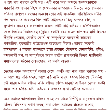
ও শ্রম ব্যয় করাতে বেশি মগ্ন। এটি করে তারা আদপে জনসাধারণকে
সরকারি হাসপাতাল বিমুখ ও সেখানকার ডাক্তারদের বিরুদ্ধে করে তোলবার
প্রক্রিয়া চালালো। রাজ্যের জনসাধারণের এই সংকটময় পরিস্থিতিতে সঠিক
পথ দেখানোর প্রয়োজন ছিল গোটা রাষ্ট্রযন্ত্রের। কিন্তু সেগুরে বালি, এ
সুযোগের সদ্ব্যবহার প্রবলভাবে করলো গোটা রাষ্ট্র কাঠামো। অলিখিতভাবে
কেন্দ্র নিয়ন্ত্রিত বিচারব্যবস্থার(সুপ্রিম কোর্ট) রায়ে রাজ্যে আপাতত স্থায়ী হিসেবে
স্বীকৃতি পেয়েছে, কেন্দ্রীয় ফোর্স, যা সম্পূর্ণভাবে বহুত্ববাদী ভারতের
গণতান্ত্রিক, যুক্তরাষ্ট্রীয় কাঠামোগত আচরণের বিরুদ্ধ। আবার সরকারি
হাসপাতাল ও কলেজ ক্যাম্পাসে রাজ্য-কেন্দ্রের যৌথতায় সেনাবাহিনী, পুলিশ,
তদন্তকারী দল, যা সম্পূর্ণরূপে ভারত রাষ্ট্রের ব্রাহ্মণ্যবাদী হিন্দুত্ব ফ্যাসিবাদী
সমাজব্যবস্থা গঠনের তোড়জোড়, তা বলাই বাহুল্য।
দেশের এমন অসহায়পূর্ণ অবস্থা দেখে একটি প্রশ্ন নানা ভাবে ঘুরপাক খায় -
-- আগে যন্ত্র নাকি মানুষ, আগে রাষ্ট্র নাকি মানুষ, সমাজ বিকাশে (বিবর্তন)
চাই মানুষ চালিত রাষ্ট্রযন্ত্র নাকি রাষ্ট্রযন্ত্র চালিত মানুষ? এ উত্তর দেওয়া যতটা
সহজ তার অধিক কঠিন বর্তমানের বাস্তবের সাথে সেটাকে মেলানো।
তবে সমাজে আন্দোলনকারীদের কাছে সব থেকে নিপীড়িত মানুষগুলি প্রধান,
তাঁদের চিকিৎসার যথার্থ ব্যবস্থা করা গেলে সমাজের প্রত্যেক অংশই