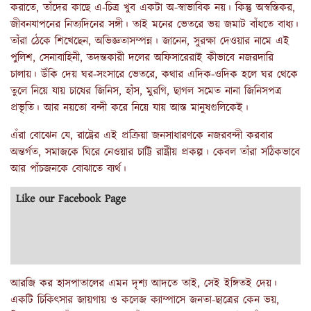
করাতে, তাঁদের কাছে এ-চিত্র খুব একটা অ-স্বাভাবিক নয়। কিন্তু অস্বস্তিকর,
জীবনযাপনের নিত্যদিনের সঙ্গী। তাই মনের ভেতরে ভয় জমাট বাঁধতে বাধ্য।
তাঁরা ঠেকে শিখেছেন, অভিজ্ঞতাসম্পন্ন। জানেন, সুরক্ষা দেওয়ার নামে এই
পুলিশ, সেনাবাহিনী, তদন্তকারী দলের অফিসারেরাই কীভাবে নজরদারি
চালায়। উঁকি দেয় ঘর-সংসারে ভেতরে, কথার এদিক-ওদিক হলে ঘর থেকে
তুলে নিয়ে যায় চাষের জিনিস, হাঁস, মুরগি, ছাগল সমেত নানা জিনিসপত্র
প্রভৃতি। আর নয়তো বন্দী করে নিয়ে যায় আস্ত মানুষগুলিকেই।
এঁরা বোঝেন যে, রাষ্ট্রের এই প্রক্রিয়া জনসাধারণকে নজরবন্দী করবার
অন্তর্গত, সমাজকে ঘিরে নেওয়ার চাট্টি রাষ্ট্রীয় প্রকল্প। কেবল তাঁরা সঠিকভাবে
আর পাঁচজনকে বোঝাতে ব্যর্থ।
Like our Facebook Page
আরজি কর হাসপাতালের এমন দৃশ্য আদতে তাই, সেই ইঙ্গিতই দেয়।
একটি চিকিৎসার জায়গায় ও কলেজ ক্যাম্পাসে জনতা-ছাত্রের কেন ভয়,