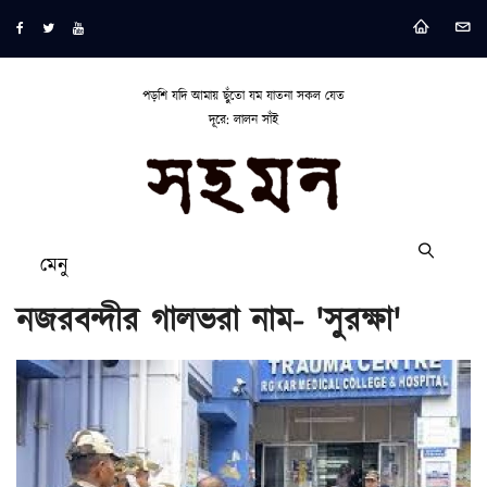
পড়শি যদি আমায় ছুঁতো যম যাতনা সকল যেত
দূরে: লালন সাঁই
মেনু
নজরবন্দীর গালভরা নাম- 'সুরক্ষা'