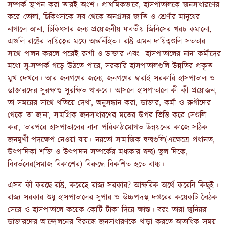
সম্পর্ক স্থাপন করা তারই অংশ। প্রাথমিকভাবে, হাসপাতালকে জনসাধারণের
করে তোলা, চিকিৎসাকে সব থেকে অনগ্রসর জাতি ও শ্রেণীর মানুষের
নাগালে আনা, চিকিৎসার জন্য প্রয়োজনীয় যাবতীয় জিনিসের খরচ কমানো,
এগুলি রাষ্ট্রের দায়িত্বের মধ্যে অন্তর্নিহিত। রাষ্ট্র এমন দায়িত্বগুলি সততার
সাথে পালন করলে পরেই রুগী ও ডাক্তার এবং হাসপাতালের নানা কর্মীদের
মধ্যে সু-সম্পর্ক গড়ে উঠতে পারে, সরকারি হাসপাতালগুলি উন্নতির প্রকৃত
মুখ দেখবে। আর জনগণের জন্যে, জনগণের দ্বারাই সরকারি হাসপাতাল ও
ডাক্তারদের সুরক্ষাও সুরক্ষিত থাকবে। আসলে হাসপাতালে কী কী প্রয়োজন,
তা সময়ের সাথে খতিয়ে দেখা, অনুসন্ধান করা, ডাক্তার, কর্মী ও রুগীদের
থেকে তা জানা, সামগ্রিক জনসাধারণের মতের উপর ভিত্তি করে সেগুলি
করা, তারপরে হাসপাতালের নানা পরিকাঠামোগত উন্নয়নের কাজে সঠিক
জনমুখী পদক্ষেপ নেওয়া যায়। নয়তো সামাজিক দ্বন্দ্বগুলি(এক্ষেত্রে প্রধানত,
উৎপাদিকা শক্তি ও উৎপাদন সম্পর্কের মধ্যকার দ্বন্দ্ব) ভুল দিকে,
বিবর্তনের(সমাজ বিকাশের) বিরুদ্ধে বিকশিত হতে বাধ্য।
এসব কী করছে রাষ্ট্র, করেছে রাজ্য সরকার? আক্ষরিক অর্থে করেনি কিছুই।
রাজ্য সরকার শুধু হাসপাতালের সুপার ও উচ্চপদস্থ দপ্তরের কয়েকটি বৈঠক
সেরে ও হাসপাতালে কয়েক কোটি টাকা দিয়ে ক্ষান্ত। বরং তারা জুনিয়র
ডাক্তারদের আন্দোলনের বিরুদ্ধে জনসাধারণকে খাড়া করতে অত্যধিক সময়