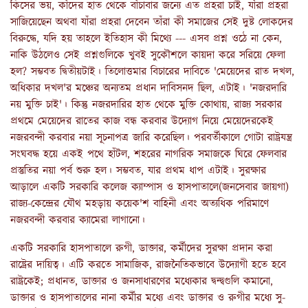
কিসের ভয়, কাঁদের হাত থেকে বাঁচাবার জন্যে এত প্রহরা চাই, যাঁরা প্রহরা
সাজিয়েছেন অথবা যাঁরা প্রহরা দেবেন তাঁরা কী সমাজের সেই দুষ্ট লোকদের
বিরুদ্ধে, যদি হয় তাহলে ইতিহাস কী মিথ্যে --- এসব প্রশ্ন ওঠে না কেন,
নাকি উঠলেও সেই প্রশ্নগুলিকে খুবই সুকৌশলে কায়দা করে সরিয়ে ফেলা
হল? সম্ভবত দ্বিতীয়টাই। তিলোত্তমার বিচারের দাবিতে 'মেয়েদের রাত দখল,
অধিকার দখল'র মঞ্চের অন্যতম প্রধান দাবিসনদ ছিল, এটাই। 'নজরদারি
নয় মুক্তি চাই'। কিন্তু নজরদারির হাত থেকে মুক্তি কোথায়, রাজ্য সরকার
প্রথমে মেয়েদের রাতের কাজ বন্ধ করবার উদ্যোগ নিয়ে মেয়েদেরকেই
নজরবন্দী করবার নয়া সূচনাপত্র জারি করেছিল। পরবর্তীকালে গোটা রাষ্ট্রযন্ত্র
সংঘবদ্ধ হয়ে একই পথে হাঁটল, শহরের নাগরিক সমাজকে ঘিরে ফেলবার
প্রস্তুতির নয়া পর্ব শুরু হল। সম্ভবত, যার প্রথম ধাপ এটাই। সুরক্ষার
আড়ালে একটি সরকারি কলেজ ক্যাম্পাস ও হাসপাতালে(জনসেবার জায়গা)
রাজ্য-কেন্দ্রের যৌথ মহড়ায় কয়েক'শ বাহিনী এবং অত্যধিক পরিমাণে
নজরবন্দী করবার ক্যামেরা লাগানো।
একটি সরকারি হাসপাতালে রুগী, ডাক্তার, কর্মীদের সুরক্ষা প্রদান করা
রাষ্ট্রের দায়িত্ব। এটি করতে সামাজিক, রাজনৈতিকভাবে উদ্যোগী হতে হবে
রাষ্ট্রকেই; প্রধানত, ডাক্তার ও জনসাধারণের মধ্যেকার দ্বন্দ্বগুলি কমানো,
ডাক্তার ও হাসপাতালের নানা কর্মীর মধ্যে এবং ডাক্তার ও রুগীর মধ্যে সু-