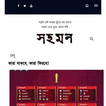
পড়শি যদি আমায় ছুঁতো যম যাতনা
সকল যেত দূরে: লালন সাঁই
মেনু
কারা থাকবে, কারা ফিরবে?