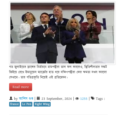
গত জুলাইয়ের ফ্রান্সের নির্বাচনে বামপন্থীরা ভাল ফল করলেও, স্থিতিশীলতার সঙ্কট
জিইয়ে রেখে ইমানুয়েল ম্যাক্রোঁর হাত ধরে দক্ষিণপন্থীরা ফের ক্ষমতা দখল করলো
সেখানে। তার গতিপ্রকৃতি নিয়েই এই প্রতিবেদন।
Read more
by
আশিস গুপ্ত
|
23 September, 2024
|
1255
|
Tags :
france
Le Pen
Right Wing