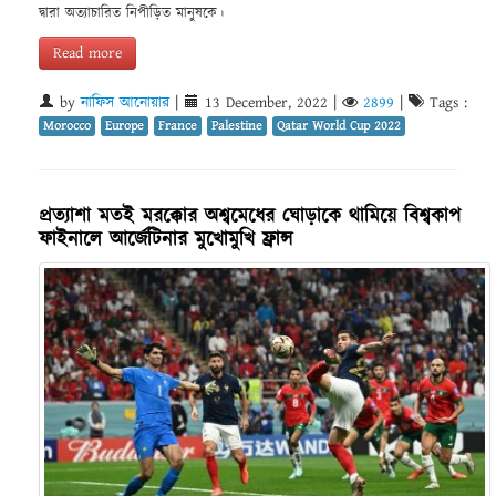
দ্বারা অত্যাচারিত নিপীড়িত মানুষকে।
Read more
by
নাফিস আনোয়ার
|
13 December, 2022
|
2899
|
Tags :
Morocco
Europe
France
Palestine
Qatar World Cup 2022
প্রত্যাশা মতই মরক্কোর অশ্বমেধের ঘোড়াকে থামিয়ে বিশ্বকাপ
ফাইনালে আর্জেটিনার মুখোমুখি ফ্রান্স