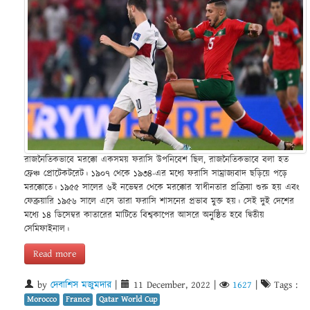
রাজনৈতিকভাবে মরক্কো একসময় ফরাসি উপনিবেশ ছিল, রাজনৈতিকভাবে বলা হত
ফ্রেঞ্চ প্রোটেকটরেট। ১৯০৭ থেকে ১৯৩৪-এর মধ্যে ফরাসি সাম্রাজ্যবাদ ছড়িয়ে পড়ে
মরক্কোতে। ১৯৫৫ সালের ৬ই নভেম্বর থেকে মরক্কোর স্বাধীনতার প্রক্রিয়া শুরু হয় এবং
ফেব্রুয়ারি ১৯৫৬ সালে এসে তারা ফরাসি শাসনের প্রভাব মুক্ত হয়। সেই দুই দেশের
মধ্যে ১৪ ডিসেম্বর কাতারের মাটিতে বিশ্বকাপের আসরে অনুষ্ঠিত হবে দ্বিতীয়
সেমিফাইনাল।
Read more
by
দেবাশিস মজুমদার
|
11 December, 2022
|
1627
|
Tags :
Morocco
France
Qatar World Cup