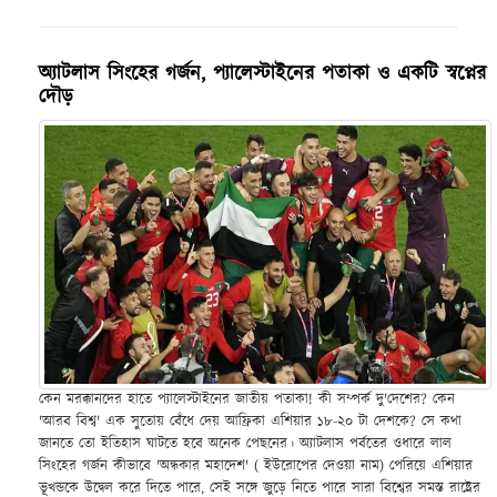
অ্যাটলাস সিংহের গর্জন, প্যালেস্টাইনের পতাকা ও একটি স্বপ্নের
দৌড়
কেন মরক্কানদের হাতে প্যালেস্টাইনের জাতীয় পতাকা! কী সম্পর্ক দু'দেশের? কেন
'আরব বিশ্ব' এক সুতোয় বেঁধে দেয় আফ্রিকা এশিয়ার ১৮-২০ টা দেশকে? সে কথা
জানতে তো ইতিহাস ঘাটতে হবে অনেক পেছনের। অ্যাটলাস পর্বতের ওধারে লাল
সিংহের গর্জন কীভাবে 'অন্ধকার মহাদেশ' ( ইউরোপের দেওয়া নাম) পেরিয়ে এশিয়ার
ভূখন্ডকে উদ্বেল করে দিতে পারে, সেই সঙ্গে জুড়ে নিতে পারে সারা বিশ্বের সমস্ত রাষ্ট্রের