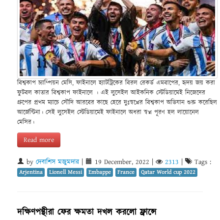
বিশ্বকাপ চ্যাম্পিয়ন মেসি, ফাইনালে হ্যাটট্রিকের বিরল রেকর্ড এমবাপের, হৃদয় জয় করা
ফুটবল কাতার বিশ্বকাপ ফাইনালে । এই লুসেইল আইকনিক স্টেডিয়ামেই নিজেদের
গ্রুপের প্রথম ম্যাচে সৌদি আরবের কাছে হেরে দুঃস্বপ্নের বিশ্বকাপ অভিযান শুরু করেছিল
আর্জেন্টিনা। সেই লুসেইল স্টেডিয়ামেই ফাইনালে অধরা স্বপ্ন পূরণ হল লায়োনেল
মেসির।
Read more
by
দেবাশিস মজুমদার
|
19 December, 2022
|
2313
|
Tags :
Arjentina
Lionell Messi
Embappe
France
Qatar World cup 2022
দক্ষিণপন্থীরা ফের ক্ষমতা দখল করলো ফ্রান্সে