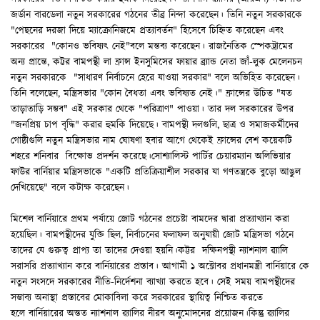
জর্ডান বারডেলা নতুন সরকারের গঠনের তীব্র নিন্দা করেছেন। তিনি নতুন সরকারকে
"পেছনের দরজা দিয়ে ম্যাক্রোনিজমে প্রত্যাবর্তন" হিসেবে চিহ্নিত করেছেন এবং
সরকারের "কোনও ভবিষ্যৎ নেই"বলে মন্তব্য করেছেন। রাজনৈতিক স্পেকট্রামের
অন্য প্রান্তে, কট্টর বামপন্থী লা ফ্রান্স ইনসুমিসের ফায়ার ব্র্যান্ড নেতা জাঁ-লুক মেলেনচন
নতুন সরকারকে "সাধারণ নির্বাচনে হেরে যাওয়া সরকার" বলে অভিহিত করেছেন।
তিনি বলেছেন, মন্ত্রিসভার "কোন বৈধতা এবং ভবিষ্যত নেই।" ফ্রান্সের উচিত "যত
তাড়াতাড়ি সম্ভব" এই সরকার থেকে "পরিত্রাণ" পাওয়া। তার দল সরকারের উপর
"জনপ্রিয় চাপ বৃদ্ধি" করার হুমকি দিয়েছে। বামপন্থী দলগুলি, ছাত্র ও সমাজকর্মীদের
গোষ্ঠীগুলি নতুন মন্ত্রিসভার নাম ঘোষণা হবার আগে থেকেই ফ্রান্সের বেশ কয়েকটি
শহরে শনিবার বিক্ষোভ প্রদর্শন করেছে।সোশ্যালিস্ট পার্টির চেয়ারম্যান অলিভিয়ার
ফাউর বার্নিয়ার মন্ত্রিসভাকে "একটি প্রতিক্রিয়াশীল সরকার যা গণতন্ত্রকে বুড়ো আঙুল
দেখিয়েছে" বলে কটাক্ষ করেছেন।
মিশেল বার্নিয়ারে প্রথম পর্যায়ে জোট গঠনের প্রচেষ্টা বামদের দ্বারা প্রত্যাখ্যান করা
হয়েছিল। বামপন্থীদের যুক্তি ছিল, নির্বাচনের ফলাফল অনুযায়ী জোট মন্ত্রিসভা গঠনে
তাদের যে গুরুত্ব প্রাপ্য তা তাদের দেওয়া হয়নি।কট্টর দক্ষিনপন্থী ন্যাশনাল ৱ্যালি
সরাসরি প্রত্যাখ্যান করে বার্নিয়ারের প্রস্তাব। আগামী ১ অক্টোবর প্রধানমন্ত্রী বার্নিয়ারে কে
নতুন সংসদে সরকারের নীতি-নির্দেশনা ব্যাখ্যা করতে হবে। সেই সময় বামপন্থীদের
সম্ভাব্য অনাস্থা প্রস্তাবের মোকাবিলা করে সরকারের স্থায়িত্ব নিশ্চিত করতে
হলে বার্নিয়ারের অন্তত ন্যাশনাল ৱ্যালির নীরব অনুমোদনের প্রয়োজন।কিন্তু ৱ্যালির