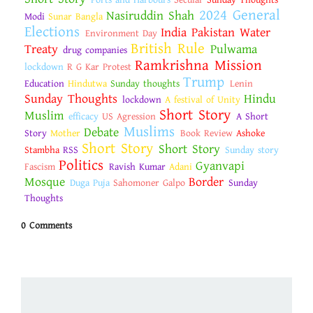
Ports and Harbours
Secular
Sunday Thoughts
2024 General
Nasiruddin Shah
Modi
Sunar Bangla
Elections
India Pakistan Water
Environment Day
British Rule
Treaty
Pulwama
drug companies
Ramkrishna Mission
lockdown
R G Kar Protest
Trump
Education
Hindutwa
Sunday thoughts
Lenin
Sunday Thoughts
Hindu
lockdown
A festival of Unity
Short Story
Muslim
efficacy
US Agression
A Short
Muslims
Debate
Story
Mother
Book Review
Ashoke
Short Story
Short Story
Stambha
RSS
Sunday story
Politics
Gyanvapi
Fascism
Ravish Kumar
Adani
Mosque
Border
Duga Puja
Sahomoner Galpo
Sunday
Thoughts
0 Comments