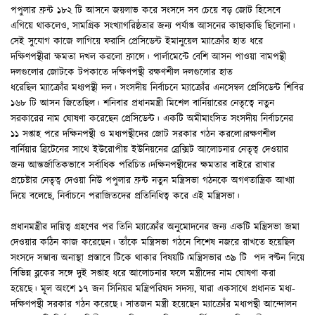
পপুলার ফ্রন্ট ১৮২ টি আসনে জয়লাভ করে সংসদে সব চেয়ে বড় জোট হিসেবে
এগিয়ে থাকলেও, সামগ্রিক সংখ্যাগরিষ্ঠতার জন্য পর্যাপ্ত আসনের কাছাকাছি ছিলোনা।
সেই সুযোগ কাজে লাগিয়ে ফরাসি প্রেসিডেন্ট ইমানুয়েল ম্যাক্রোঁর হাত ধরে
দক্ষিণপন্থীরা ক্ষমতা দখল করলো ফ্রান্সে। পার্লামেন্টে বেশি আসন পাওয়া বামপন্থী
দলগুলোর জোটকে টপকাতে দক্ষিণপন্থী রক্ষণশীল দলগুলোর হাত
ধরেছিল ম্যাক্রোঁর মধ্যপন্থী দল। সংসদীয় নির্বাচনে ম্যাক্রোঁর এনসেম্বল প্রেসিডেন্ট শিবির
১৬৮ টি আসন জিতেছিল। শনিবার প্রধানমন্ত্রী মিশেল বার্নিয়ারের নেতৃত্বে নতুন
সরকারের নাম ঘোষণা করেছেন প্রেসিডেন্ট। একটি অমীমাংসিত সংসদীয় নির্বাচনের
১১ সপ্তাহ পরে দক্ষিনপন্থী ও মধ্যপন্থীদের জোট সরকার গঠন করলো৷রক্ষণশীল
বার্নিয়ার ব্রিটেনের সাথে ইউরোপীয় ইউনিয়নের ব্রেক্সিট আলোচনার নেতৃত্ব দেওয়ার
জন্য আন্তর্জাতিকভাবে সর্বাধিক পরিচিত।দক্ষিনপন্থীদের ক্ষমতার বাইরে রাখার
প্রচেষ্টার নেতৃত্ব দেওয়া নিউ পপুলার ফ্রন্ট নতুন মন্ত্রিসভা গঠনকে অগণতান্ত্রিক আখ্যা
দিয়ে বলেছে, নির্বাচনে পরাজিতদের প্রতিনিধিত্ব করে এই মন্ত্রিসভা।
প্রধানমন্ত্রীর দায়িত্ব গ্রহণের পর তিনি ম্যাক্রোঁর অনুমোদনের জন্য একটি মন্ত্রিসভা জমা
দেওয়ার কঠিন কাজ করেছেন। তাঁকে মন্ত্রিসভা গঠনে বিশেষ নজরে রাখতে হয়েছিল
সংসদে সম্ভাব্য অনাস্থা প্রস্তাবে টিকে থাকার বিষয়টি।মন্ত্রিসভার ৩৯ টি পদ বণ্টন নিয়ে
বিভিন্ন ব্লকের সঙ্গে দুই সপ্তাহ ধরে আলোচনার ফলে মন্ত্রীদের নাম ঘোষণা করা
হয়েছে। মূল অংশে ১৭ জন সিনিয়র মন্ত্রিপরিষদ সদস্য, যারা একসাথে প্রধানত মধ্য-
দক্ষিণপন্থী সরকার গঠন করেছে। সাতজন মন্ত্রী হয়েছেন ম্যাক্রোঁর মধ্যপন্থী আন্দোলন