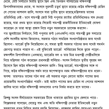
থেকে, যেটি নির্বাচনে দ্বিতীয় স্থানে ছিল এবং তিনজন বার্নিয়ারের দক্ষিণপন্থী
রিপাবলিকানদের থেকে, যা সংসদে দূরবর্তী চতুর্থ স্থানে রয়েছে।কট্টর দক্ষিণপন্থী মেরিন
লে পেনের ন্যাশনাল ৱ্যালি, সংসদে যারা তৃতীয় স্থানে রয়েছে,মন্ত্রিসভায় তাদের
প্রতিনিধিত্ব নেই। তবে বামপন্থী জোট নিউ পপুলার ফ্রন্টের প্রতিনিধিদেরও বাদ দেওয়া
হয়েছে, যারা প্রথম স্থানে রয়েছে।বিরোধী বামপন্থী রাজনীতিকরা ইতিমধ্যেই ঘোষণা
করেছেন যে তারা আস্থা প্রস্তাব নিয়ে নতুন সরকারকে চ্যালেঞ্জ করবেন।
গত জুলাইয়ের নির্বাচনে, নিউ পপুলার ফ্রন্ট (এনএফপি) নামে বামপন্থী ব্লক সবচেয়ে
বেশি সংসদীয় আসন জিতলেও, সরকার গঠনে সামগ্রিক সংখ্যাগরিষ্ঠতার জন্য যথেষ্ট
ছিলোনা। ম্যাক্রোঁ যুক্তি দিয়েছিলেন যে, বামরা স্থায়ী সরকার গঠনের জন্য যথেষ্ট সমর্থন
জোগাড় করতে পারবে না। এই যুক্তিতেই ম্যাক্রোঁ বার্নিয়ারের দিকে ঝুকে পড়েন।
রক্ষণশীল রিপাবলিকান (এলআর), ম্যাক্রোঁর দল ও তার মিত্র মধ্যপন্থী গোষ্ঠীগুলিকে
নিয়ে মন্ত্রিসভা গঠন করেছেন প্রধানমন্ত্রী বার্নিয়ার। সংসদ নির্বাচনে তৃতীয় বৃহত্তম দল
হিসেবে ছিল কট্টর দক্ষিণপন্থী ন্যাশনাল ৱ্যালি। কিন্তু ম্যাক্রোঁ, বামপন্থীদের সঙ্গে না
গিয়ে, কট্টর দক্ষিনপন্থীদের বর্জন করে অপেক্ষাকৃত নরম দক্ষিনপন্থীদের হাত ধরেন।
অবশ্য তারপরও তাদের গঠন করা এই সরকার নতুন কোনো আইন পাসের জন্য
প্রয়োজনীয় সংখ্যাগরিষ্ঠতা পায়নি। তাই আইন পাসের জন্য মেরিন লা পেনের ন্যাশনাল
র‍্যালির মতো কট্টর দক্ষিণপন্থী দলগুলোর ওপর নির্ভর করতে হবে তাদের।
ত্রিশঙ্কু সংসদ দীর্ঘমেয়াদে সরকারের টিকে থাকাকে হুমকির মুখে ফেলতে পারে।
বিশ্লেষকরা বলেছেন, যেহেতু বাম এবং অতি দক্ষিণপন্থী নেতারা ইতিমধ্যেই নতুন
সরকারের পতন নিশ্চিত করার হুমকি দিয়েছেন। ন্যাশনাল ৱ্যালির (আরএন) সভাপতি