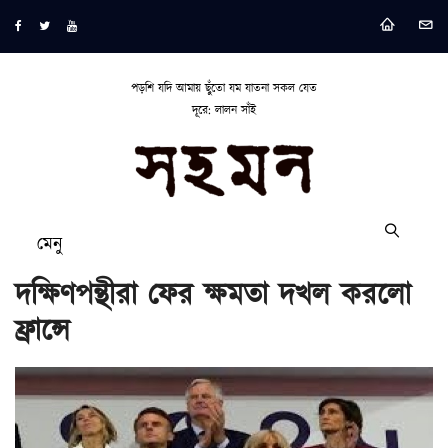
পড়শি যদি আমায় ছুঁতো যম যাতনা সকল যেত
দূরে: লালন সাঁই
মেনু
দক্ষিণপন্থীরা ফের ক্ষমতা দখল করলো
ফ্রান্সে