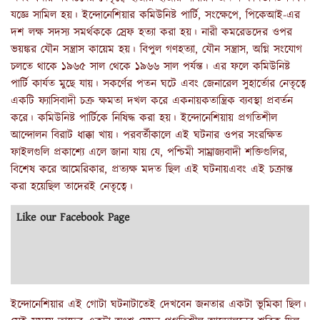
যজ্ঞে সামিল হয়। ইন্দোনেশিয়ার কমিউনিষ্ট পার্টি, সংক্ষেপে, পিকেআই-এর
দশ লক্ষ সদস্য সমর্থককে স্রেফ হত্যা করা হয়। নারী কমরেডদের ওপর
ভয়ঙ্কর যৌন সন্ত্রাস কায়েম হয়। বিপুল গণহত্যা, যৌন সন্ত্রাস, অগ্নি সংযোগ
চলতে থাকে ১৯৬৫ সাল থেকে ১৯৬৬ সাল পর্যন্ত। এর ফলে কমিউনিষ্ট
পার্টি কার্যত মুছে যায়। সকর্ণের পতন ঘটে এবং জেনারেল সুহার্তোর নেতৃত্বে
একটি ফ্যাসিবাদী চক্র ক্ষমতা দখল করে একনায়কতান্ত্রিক ব্যবস্থা প্রবর্তন
করে। কমিউনিষ্ট পার্টিকে নিষিদ্ধ করা হয়। ইন্দোনেশিয়ায় প্রগতিশীল
আন্দোলন বিরাট ধাক্কা খায়। পরবর্তীকালে এই ঘটনার ওপর সংরক্ষিত
ফাইলগুলি প্রকাশ্যে এলে জানা যায় যে, পশ্চিমী সাম্রাজ্যবাদী শক্তিগুলির,
বিশেষ করে আমেরিকার, প্রত্যক্ষ মদত ছিল এই ঘটনায়এবং এই চক্রান্ত
করা হয়েছিল তাদেরই নেতৃত্বে।
Like our Facebook Page
ইন্দোনেশিয়ার এই গোটা ঘটনাটাতেই দেখবেন জনতার একটা ভূমিকা ছিল।