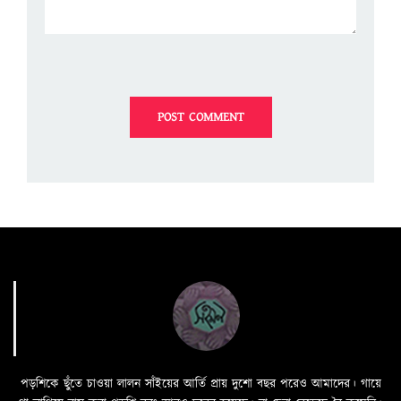
পড়শিকে ছুঁতে চাওয়া লালন সাঁইয়ের আর্তি প্রায় দুশো বছর পরেও আমাদের। গায়ে