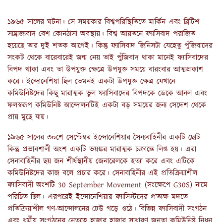
১৯৬৫ সালের ঘটনা। সে সময়কার বিশ্বপরিস্থিতিতে মার্কিন এবং ব্রিটিশ
সাম্রাজ্যবাদ বেশ কোনঠাসা অবস্থায়। বিশ্ব আয়তনে ফ্যাসিবাদ পরাজিত
হয়েছে তার দুই শতক আগেই। কিন্তু ফ্যাসিবাদ জিনিসটা যেহেতু পুঁজিবাদের
সংকট থেকে বারেবারেই জন্ম নেয় তাই পুঁজিবাদ থাকা মানেই ফ্যাসিবাদের
বিপদ থাকা এবং তা উপযুক্ত ক্ষেত্রে উপযুক্ত সময়ে বারংবার আত্মপ্রকাশ
করে। ইন্দোনেশিয়া ছিল তেমনই একটা উপযুক্ত ক্ষেত্র যেখানে
কমিউনিষ্টদের কিছু মারাত্মক ভুল ফ্যাসিবাদের বিপদকে ডেকে আনল এবং
ফলস্বরূপ কমিউনিষ্ট আন্দোলনটিই একটা বড় সময়ের জন্য সেদেশ থেকে
প্রায় মুছে যায়।
১৯৬৫ সালের ৩০শে সেপ্টেম্বর ইন্দোনেশিয়ার সৈন্যবাহিনীর একটি ছোট
কিন্তু প্রভাবশালী অংশ একটি ভয়ঙ্কর মারাত্মক চক্রান্তে লিপ্ত হয়। এরা
সেনাবাহিনীর ছয় জন শীর্ষস্থানীয় জেনারেলকে হত্যা করে এবং এটিকে
কমিউনিষ্টদের কাজ বলে প্রচার করে। সেনাবাহিনীর এই প্রতিক্রিয়াশীল
ফ্যাসিবাদী অংশটি 30 September Movement (সংক্ষেপে G30S) নামে
পরিচিত ছিল। এরপরেই ইন্দোনেশিয়ায় ফ্যাসিস্টদের প্রত্যক্ষ মদতে
প্রতিক্রিয়াশীল গণ-আন্দোলনের ঢেউ গড়ে ওঠে। বিভিন্ন ফ্যাসিবাদী সংগঠন
এবং ধর্মীয় সংগঠনের নেতৃত্বে হাজার হাজার সাধারণ জনতা কমিউনিষ্ট নিধন