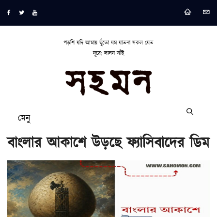
পড়শি যদি আমায় ছুঁতো যম যাতনা সকল যেত
দূরে: লালন সাঁই
মেনু
বাংলার আকাশে উড়ছে ফ্যাসিবাদের ডিম