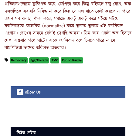
প্র‍তিষ্ঠানগুলোকে কুক্ষিগত করে, ফোঁপড়া করে কিন্তু বহিরঙ্গে চালু রেখে, অন্য
দলগুলিকে সরাসরি নিষিদ্ধ না করে কিন্তু সে দল যাতে কেউ করতে না পারে
এমন সব ব্যবস্থা পাকা করে, সমাজে একটু একটু করে সইয়ে সইয়ে
ফ্যাসিবাদকে স্বাভাবিক (normalize) করে তুলতে তুলতে এই ফ্যাসিবাদ
এগোয়। চোখের সামনে সেটাই দেখছি আমরা। ডিম তার একটা অস্ত্র হিসাবে
দেখা বাঙলার পথে ঘাটে। একে ফ্যাসিবাদ বলে চিনতে পারে না যে
বামপিন্তিরা তাদের ভবিঢ্যত অন্ধকার।
Democracy
Egg Therapy
TMC
Public Grudge
ollow Us
নিউজ লেটার