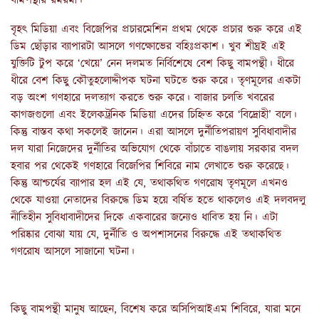
বামপন্থার রমরমা।
বৃহৎ মিডিয়া এবং বিজেপির প্রচারমেশিন প্রথম থেকে প্রচার শুরু করে এই
ডিম ছোঁড়ার ব্যাপারটা আসলে গণক্ষোভের বহিঃপ্রকাশ। খুব শীঘ্রই এই
যুক্তিটি টুপ করে ‘খেয়ে’ নেন দলমত নির্বিশেষে বেশ কিছু বামপন্থী। ধীরে
ধীরে বেশ কিছু কৌতুহলোদ্দীপক ঘটনা ঘটতে শুরু করে। তৃণমূলের একটা
বড় অংশ গণহারে দলত্যাগ করতে শুরু করে। বাজার চলতি খবরের
কাগজগুলো এবং ইলেকট্রনিক মিডিয়া এদের চিহ্নিত করে ‘বিদ্রোহী’ বলে।
কিন্তু বাস্তব কথা সকলেই জানেন। এরা আসলে দুর্নীতিপরায়ণ সুবিধাবাদীর
দল যারা নিজেদের দুর্নীতির অভিযোগ থেকে বাঁচাতে বাঙলায় সরকার বদল
হবার পর থেকেই গণহারে বিজেপির শিবিরে নাম লেখাতে শুরু করেছে।
কিন্তু আশ্চর্যের ব্যাপার হল এই যে, তথাকথিত গণরোষ তৃণমূলে এখনও
থেকে যাওয়া নেতাদের বিরুদ্ধে ডিম হয়ে বর্ষিত হতে থাকলেও এই দলবদলু
নীতিহীন সুবিধাবাদীদের দিকে একবারের জন্যেও ধাবিত হয় নি। এটা
পরিষ্কার বোঝা যায় যে, দুর্নীতি ও অপশাসনের বিরুদ্ধে এই তথাকথিত
গণরোষ আসলে সাজানো ঘটনা।
কিছু বামপন্থী মানুষ আছেন, বিশেষ করে অসিপিআইএম শিবিরে, যারা মনে