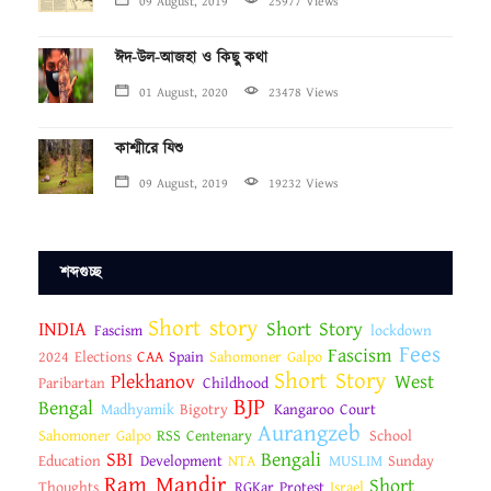
09 August, 2019
25977 Views
ঈদ-উল-আজহা ও কিছু কথা
01 August, 2020
23478 Views
কাশ্মীরে যিশু
09 August, 2019
19232 Views
শব্দগুচ্ছ
Short story
INDIA
Short Story
Fascism
lockdown
Fees
Fascism
2024 Elections
CAA
Spain
Sahomoner Galpo
Short Story
Plekhanov
West
Paribartan
Childhood
BJP
Bengal
Madhyamik
Bigotry
Kangaroo Court
Aurangzeb
Sahomoner Galpo
RSS Centenary
School
SBI
Bengali
Education
Development
NTA
MUSLIM
Sunday
Ram Mandir
Short
Thoughts
RGKar Protest
Israel