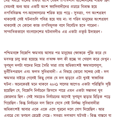
সেই সময়ে তাদের একটা অংশ যেমন প্রগতিশীল আন্দোলনের শরিক ছিল
তেমনই অন্য আর একটি অংশ ফ্যাসিবাদীদের প্রচারে বিভ্রান্ত হয়ে
প্রগতিবিরুদ্ধ গণ-আন্দোলনের শরিক হয়ে পড়ে। সুতরাং, গণ অংশগ্রহণ
থাকলেই সেই ঘটনাগুলি পবিত্র হয়ে যায় না৷ বা গরিব মানুষের অংশগ্রহণ
থাকলেই যে কোনো কাজ প্রগতিমূলক বলে বিবেচিত হতে পারেনা।
সাম্প্রতিককালে বাংলাদেশের ঘটনাবলীও এর একটা প্রকৃষ্ঠ উদাহরণ।
পশ্চিমবঙ্গে বিজেপি ক্ষমতায় আসার পর মানুষের ক্ষোভকে পুঁজি করে যে
মবতন্ত্র চালু করা হয়েছে তার প্রত্যক্ষ ফল কী হচ্ছে তা খেয়াল করে দেখুন।
তৃণমূল দলটা যাদের নিয়ে তৈরি তারা প্রায় অধিকাংশই ক্ষমতালোলুপ,
দুর্নীতিপরায়ণ এবং ফলত সুবিধাবাদী। এ বিষয়ে কোনো সন্দেহ নেই। দল
ক্ষমতার বাইরে গেলেই কিছু লোক যে দল ছাড়বে এটা খুবই স্বাভাবিক
ঘটনা। অনেকেরই মনে থাকবে ২০২১ সালের আগেও একটা পরিস্থিতি সৃষ্টি
হয়েছিল যে, বিজেপি নির্বাচনে জিততে পারে এমন একটা সম্ভাবনা খুব
জোরদার ছিল। সেই সময়েও নির্বাচনের আগেই তৃণমূল ছাড়ার হিড়িক পড়ে
গিয়েছিল। কিন্তু নির্বাচনে দল জিতে যেতে সেই নির্লজ্জ সুবিধাবাদীরা
অধিকাংশই আবার একে একে এসে পুরনো দলে যোগ দিয়েছিল। আর
এবারে তো তৃণমূল হেরেই গেছে। সুতরাং দলত্যাগ ঘটতই। কিন্তু বাস্তবে যা