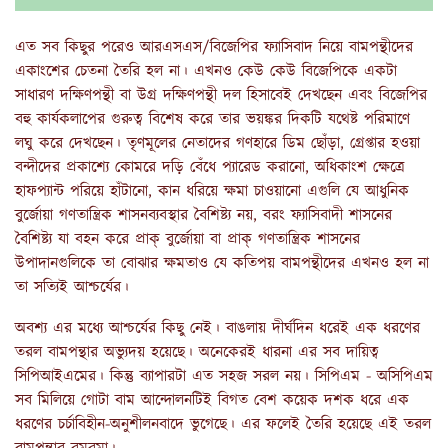
এত সব কিছুর পরেও আরএসএস/বিজেপির ফ্যাসিবাদ নিয়ে বামপন্থীদের
একাংশের চেতনা তৈরি হল না। এখনও কেউ কেউ বিজেপিকে একটা
সাধারণ দক্ষিণপন্থী বা উগ্র দক্ষিণপন্থী দল হিসাবেই দেখছেন এবং বিজেপির
বহু কার্যকলাপের গুরুত্ব বিশেষ করে তার ভয়ঙ্কর দিকটি যথেষ্ট পরিমাণে
লঘু করে দেখছেন। তৃণমূলের নেতাদের গণহারে ডিম ছোঁড়া, গ্রেপ্তার হওয়া
বন্দীদের প্রকাশ্যে কোমরে দড়ি বেঁধে প্যারেড করানো, অধিকাংশ ক্ষেত্রে
হাফপ্যান্ট পরিয়ে হাঁটানো, কান ধরিয়ে ক্ষমা চাওয়ানো এগুলি যে আধুনিক
বুর্জোয়া গণতান্ত্রিক শাসনব্যবস্থার বৈশিষ্ট্য নয়, বরং ফ্যাসিবাদী শাসনের
বৈশিষ্ট্য যা বহন করে প্রাক্ বুর্জোয়া বা প্রাক্ গণতান্ত্রিক শাসনের
উপাদানগুলিকে তা বোঝার ক্ষমতাও যে কতিপয় বামপন্থীদের এখনও হল না
তা সত্যিই আশ্চর্যের।
অবশ্য এর মধ্যে আশ্চর্যের কিছু নেই। বাঙলায় দীর্ঘদিন ধরেই এক ধরণের
তরল বামপন্থার অভ্যুদয় হয়েছে। অনেকেরই ধারনা এর সব দায়িত্ব
সিপিআইএমের। কিন্তু ব্যাপারটা এত সহজ সরল নয়। সিপিএম - অসিপিএম
সব মিলিয়ে গোটা বাম আন্দোলনটিই বিগত বেশ কয়েক দশক ধরে এক
ধরণের চর্চাবিহীন-অনুশীলনবাদে ভুগেছে। এর ফলেই তৈরি হয়েছে এই তরল