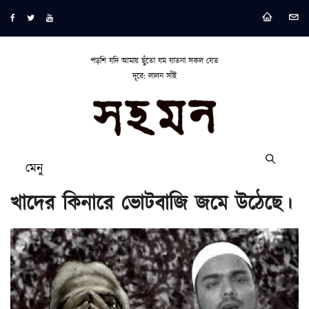
পড়শি যদি আমায় ছুঁতো যম যাতনা সকল যেত
দূরে: লালন সাঁই
মেনু
খাদের কিনারে ভোটবাজি জমে উঠেছে।