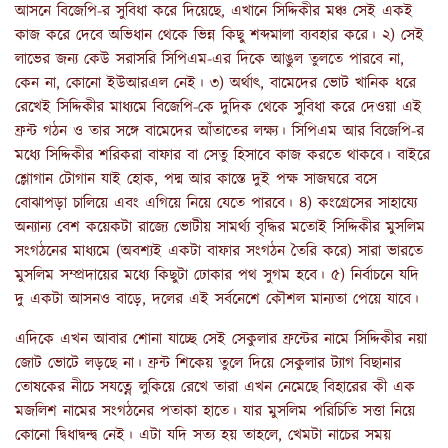
আসনে বিজেপি-র সুবিধা করে দিয়েছে, এখানে সিদ্দিকীর মঞ্চ সেই একই
কাজ করে দেবে অভিধান থেকে ভিন্ন কিছু শব্দমালা ব্যবহার করে। ২) সেই
লাভের জন্য কেউ সরাসরি সিপিএম-এর দিকে আঙুল তুলতে পারবে না,
কেন না, কোনো ইউআরএল নেই। ৩) অর্থাৎ, বামেদের ভোট খানিক ধরে
রেখেই সিদ্দিকীর মাধ্যমে বিজেপি-কে দুদিক থেকে সুবিধা করে দেওয়া এই
ফ্রন্ট গঠন ও তার সঙ্গে বামেদের আঁতাতের লক্ষ্য। সিপিএম আর বিজেপি-র
মধ্যে সিদ্দিকীর শরিকরা বাফার বা সেতু হিসাবে কাজ করতে থাকবে। বাইরে
শ্লোগান টোগান যাই হোক, পদ্ম আর কাস্তে দুই পক্ষ সাজঘরে বসে
বোঝাপড়া চালিয়ে এবং এগিয়ে নিয়ে যেতে পারবে। ৪) কংগ্রেসের সাহায্যে
অন্যান্য বেশ কয়েকটা রাজ্যে ভোটীয় সামর্থ্য বৃদ্ধির মতোই সিদ্দিকীর মুসলিম
সংগঠনের মাধ্যমে (অবশ্যই একটা বাফার সংগঠন তৈরি করে) সারা ভারতে
মুসলিম সম্প্রদায়ের মধ্যে কিছুটা ঢোকার পথ সুগম হবে। ৫) নির্বাচনে যদি
দু একটা আসনও বাড়ে, দলের এই সর্বনেশে কৌশল মান্যতা পেয়ে যাবে।
এদিকে এখন আবার শোনা যাচ্ছে সেই সেকুলার ফ্রন্টের নামে সিদ্দিকীর নয়া
জোট ভোটে লড়ছে না। ফ্রন্ট শিকেয় তুলে দিয়ে সেকুলার ট্যাগ বিছানার
তোষকের নীচে সযত্নে লুকিয়ে রেখে তারা এখন নেমেছে বিহারের কী এক
মজলিশ নামের সংগঠনের পতাকা হাতে। যার মুসলিম পরিচিতি সত্তা নিয়ে
কোনো দ্বিধাদ্বন্দ্ব নেই। এটা যদি সত্য হয় তাহলে, খেমটা নাচের সময়