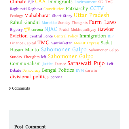
CAA
Climate
Immigrants
BJP
Environment
SIR
TMC
CCTV
Patriarchy
Raghupati Raghava
Constitution
Uttar Pradesh
Mahabharat
Ecology
Short Story
Farm Laws
Rahul Gandhi
Morokko
Sunday Thoughts
NJAC
Hawker
Bigotry
মূর্তি
corona
Pratul Mukhopadhyay
Eviction
Immigration
Central Force
Central Policy
BJP
TMC
Sadat
Finance Capital
Santiniketan
Meerat Express
Sahomoner Galpo
Hasan Manto
Sahomoner Galpo
Sahomoner Galpo
Sunday Thoughts
left
Saraswati Pujo
Communalism
Justice
France
Left
Bengal Politics
Debate
Democracy
EVM
darwin
divisional politics
corona
0 Comments
Post Comment