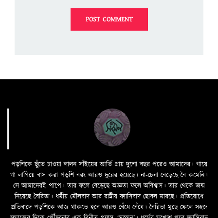
পড়শিকে ছুঁতে চাওয়া লালন সাঁইয়ের আর্তি প্রায় দুশো বছর পরেও আমাদের। গায়ে
গা লাগিয়ে বাস করা পড়শি বরং আরও দুরের হয়েছে। না-চেনা বেড়েছে বৈ কমেনি।
সে আমাদেরই পাপে। তার ফলে বেড়েছে অজ্ঞতা ফলে অবিশ্বাস। তার থেকে জন্ম
নিয়েছে বৈরিতা। ধর্মীয় মৌলবাদ আর রাষ্ট্রীয় ফ্যাসিবাদ ছোবল মারছে। প্রতিরোধে
প্রতিবাদে পড়শিকে আজ থাকতে হবে আরও বেঁধে বেঁধে। বৈরিতা মুছে ফেলে সহজ