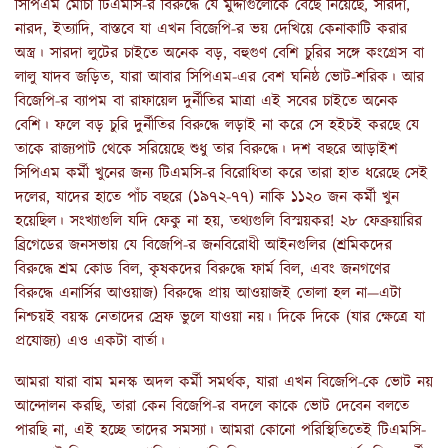
সিপিএম মোর্চা টিএমসি-র বিরুদ্ধে যে মুদ্দাগুলোকে বেছে নিয়েছে, সারদা,
নারদ, ইত্যাদি, বাস্তবে যা এখন বিজেপি-র ভয় দেখিয়ে কেনাকাটি করার
অস্ত্র। সারদা লুটের চাইতে অনেক বড়, বহুগুণ বেশি চুরির সঙ্গে কংগ্রেস বা
লালু যাদব জড়িত, যারা আবার সিপিএম-এর বেশ ঘনিষ্ঠ ভোট-শরিক। আর
বিজেপি-র ব্যাপম বা রাফায়েল দুর্নীতির মাত্রা এই সবের চাইতে অনেক
বেশি। ফলে বড় চুরি দুর্নীতির বিরুদ্ধে লড়াই না করে সে হইচই করছে যে
তাকে রাজ্যপাট থেকে সরিয়েছে শুধু তার বিরুদ্ধে। দশ বছরে আড়াইশ
সিপিএম কর্মী খুনের জন্য টিএমসি-র বিরোধিতা করে তারা হাত ধরেছে সেই
দলের, যাদের হাতে পাঁচ বছরে (১৯৭২-৭৭) নাকি ১১২০ জন কর্মী খুন
হয়েছিল। সংখ্যাগুলি যদি ফেকু না হয়, তথ্যগুলি বিস্ময়কর! ২৮ ফেব্রুয়ারির
ব্রিগেডের জনসভায় যে বিজেপি-র জনবিরোধী আইনগুলির (শ্রমিকদের
বিরুদ্ধে শ্রম কোড বিল, কৃষকদের বিরুদ্ধে ফার্ম বিল, এবং জনগণের
বিরুদ্ধে এনার্সির আওয়াজ) বিরুদ্ধে প্রায় আওয়াজই তোলা হল না—এটা
নিশ্চয়ই বয়স্ক নেতাদের স্রেফ ভুলে যাওয়া নয়। দিকে দিকে (যার ক্ষেত্রে যা
প্রযোজ্য) এও একটা বার্তা।
আমরা যারা বাম মনস্ক অদল কর্মী সমর্থক, যারা এখন বিজেপি-কে ভোট নয়
আন্দোলন করছি, তারা কেন বিজেপি-র বদলে কাকে ভোট দেবেন বলতে
পারছি না, এই হচ্ছে তাদের সমস্যা। আমরা কোনো পরিস্থিতিতেই টিএমসি-