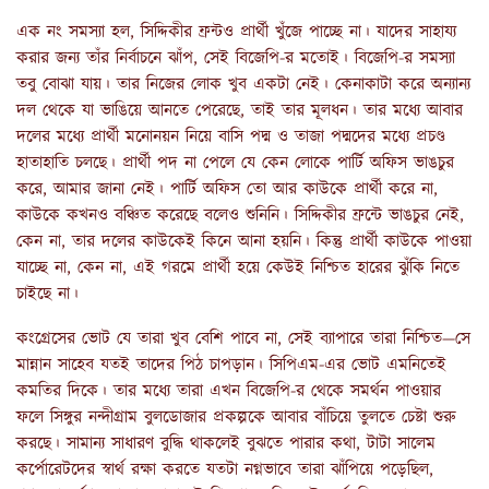
এক নং সমস্যা হল, সিদ্দিকীর ফ্রন্টও প্রার্থী খুঁজে পাচ্ছে না। যাদের সাহায্য
করার জন্য তাঁর নির্বাচনে ঝাঁপ, সেই বিজেপি-র মতোই। বিজেপি-র সমস্যা
তবু বোঝা যায়। তার নিজের লোক খুব একটা নেই। কেনাকাটা করে অন্যান্য
দল থেকে যা ভাঙিয়ে আনতে পেরেছে, তাই তার মূলধন। তার মধ্যে আবার
দলের মধ্যে প্রার্থী মনোনয়ন নিয়ে বাসি পদ্ম ও তাজা পদ্মদের মধ্যে প্রচণ্ড
হাতাহাতি চলছে। প্রার্থী পদ না পেলে যে কেন লোকে পার্টি অফিস ভাঙচুর
করে, আমার জানা নেই। পার্টি অফিস তো আর কাউকে প্রার্থী করে না,
কাউকে কখনও বঞ্চিত করেছে বলেও শুনিনি। সিদ্দিকীর ফ্রন্টে ভাঙচুর নেই,
কেন না, তার দলের কাউকেই কিনে আনা হয়নি। কিন্তু প্রার্থী কাউকে পাওয়া
যাচ্ছে না, কেন না, এই গরমে প্রার্থী হয়ে কেউই নিশ্চিত হারের ঝুঁকি নিতে
চাইছে না।
কংগ্রেসের ভোট যে তারা খুব বেশি পাবে না, সেই ব্যাপারে তারা নিশ্চিত—সে
মান্নান সাহেব যতই তাদের পিঠ চাপড়ান। সিপিএম-এর ভোট এমনিতেই
কমতির দিকে। তার মধ্যে তারা এখন বিজেপি-র থেকে সমর্থন পাওয়ার
ফলে সিঙ্গুর নন্দীগ্রাম বুলডোজার প্রকল্পকে আবার বাঁচিয়ে তুলতে চেষ্টা শুরু
করছে। সামান্য সাধারণ বুদ্ধি থাকলেই বুঝতে পারার কথা, টাটা সালেম
কর্পোরেটদের স্বার্থ রক্ষা করতে যতটা নগ্নভাবে তারা ঝাঁপিয়ে পড়েছিল,