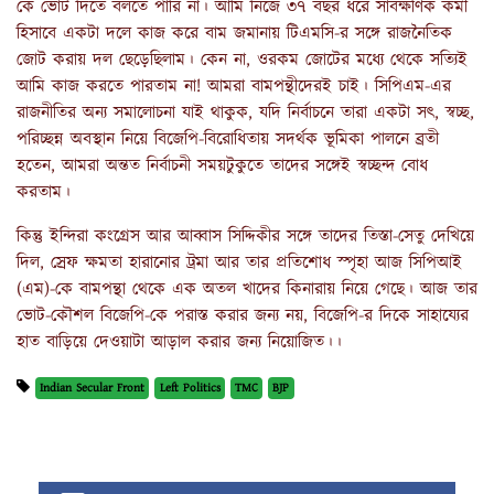
কে ভোট দিতে বলতে পারি না। আমি নিজে ৩৭ বছর ধরে সার্বক্ষণিক কর্মী
হিসাবে একটা দলে কাজ করে বাম জমানায় টিএমসি-র সঙ্গে রাজনৈতিক
জোট করায় দল ছেড়েছিলাম। কেন না, ওরকম জোটের মধ্যে থেকে সত্যিই
আমি কাজ করতে পারতাম না! আমরা বামপন্থীদেরই চাই। সিপিএম-এর
রাজনীতির অন্য সমালোচনা যাই থাকুক, যদি নির্বাচনে তারা একটা সৎ, স্বচ্ছ,
পরিচ্ছন্ন অবস্থান নিয়ে বিজেপি-বিরোধিতায় সদর্থক ভূমিকা পালনে ব্রতী
হতেন, আমরা অন্তত নির্বাচনী সময়টুকুতে তাদের সঙ্গেই স্বচ্ছন্দ বোধ
করতাম।
কিন্তু ইন্দিরা কংগ্রেস আর আব্বাস সিদ্দিকীর সঙ্গে তাদের তিস্তা-সেতু দেখিয়ে
দিল, স্রেফ ক্ষমতা হারানোর ট্রমা আর তার প্রতিশোধ স্পৃহা আজ সিপিআই
(এম)-কে বামপন্থা থেকে এক অতল খাদের কিনারায় নিয়ে গেছে। আজ তার
ভোট-কৌশল বিজেপি-কে পরাস্ত করার জন্য নয়, বিজেপি-র দিকে সাহায্যের
হাত বাড়িয়ে দেওয়াটা আড়াল করার জন্য নিয়োজিত।।
Indian Secular Front
Left Politics
TMC
BJP