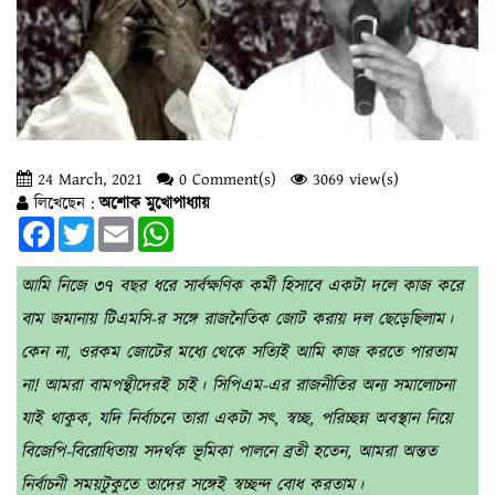
24 March, 2021
0 Comment(s)
3069 view(s)
লিখেছেন :
অশোক মুখোপাধ্যায়
Facebook
Twitter
Email
WhatsApp
আমি নিজে ৩৭ বছর ধরে সার্বক্ষণিক কর্মী হিসাবে একটা দলে কাজ করে
বাম জমানায় টিএমসি-র সঙ্গে রাজনৈতিক জোট করায় দল ছেড়েছিলাম।
কেন না, ওরকম জোটের মধ্যে থেকে সত্যিই আমি কাজ করতে পারতাম
না! আমরা বামপন্থীদেরই চাই। সিপিএম-এর রাজনীতির অন্য সমালোচনা
যাই থাকুক, যদি নির্বাচনে তারা একটা সৎ, স্বচ্ছ, পরিচ্ছন্ন অবস্থান নিয়ে
বিজেপি-বিরোধিতায় সদর্থক ভূমিকা পালনে ব্রতী হতেন, আমরা অন্তত
নির্বাচনী সময়টুকুতে তাদের সঙ্গেই স্বচ্ছন্দ বোধ করতাম।