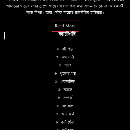
সমাজের দিকে পৌঁছনোর এক বিনীত প্রয়াস, ‘সহমন’। ধর্মের মুখোশ পরে ফ্যাসিবাদ
আমাদের ঘাড়ের ওপর চেপে বসছে। খাওয়া পরা কথা বলা—­­ যে কোনও অধিকারই
আজ বিপন্ন। তারা ধর্মকে করেছে রাজনীতির হাতিয়ার।
Read More
ক্যাটেগরি
বই পড়া
কথাবার্তা
স্মরণ
পুজোর গল্প
ধারাবাহিক
সমাজ
সম্পর্ক
দেশকাল
অন্য অর্থ
কাটাছেঁড়া