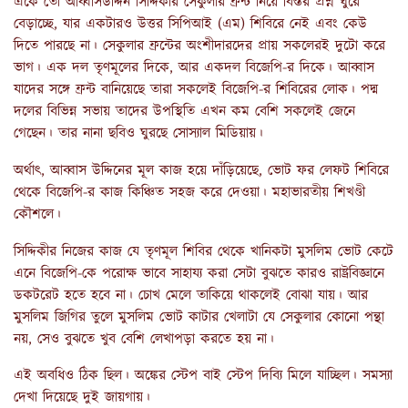
একে তো আব্বাসউদ্দিন সিদ্দিকীর সেকুলার ফ্রন্ট নিয়ে বিস্তর প্রশ্ন ঘুরে
বেড়াচ্ছে, যার একটারও উত্তর সিপিআই (এম) শিবিরে নেই এবং কেউ
দিতে পারছে না। সেকুলার ফ্রন্টের অংশীদারদের প্রায় সকলেরই দুটো করে
ভাগ। এক দল তৃণমূলের দিকে, আর একদল বিজেপি-র দিকে। আব্বাস
যাদের সঙ্গে ফ্রন্ট বানিয়েছে তারা সকলেই বিজেপি-র শিবিরের লোক। পদ্ম
দলের বিভিন্ন সভায় তাদের উপস্থিতি এখন কম বেশি সকলেই জেনে
গেছেন। তার নানা ছবিও ঘুরছে সোস্যাল মিডিয়ায়।
অর্থাৎ, আব্বাস উদ্দিনের মূল কাজ হয়ে দাঁড়িয়েছে, ভোট ফর লেফট শিবিরে
থেকে বিজেপি-র কাজ কিঞ্চিত সহজ করে দেওয়া। মহাভারতীয় শিখণ্ডী
কৌশলে।
সিদ্দিকীর নিজের কাজ যে তৃণমূল শিবির থেকে খানিকটা মুসলিম ভোট কেটে
এনে বিজেপি-কে পরোক্ষ ভাবে সাহায্য করা সেটা বুঝতে কারও রাষ্ট্রবিজ্ঞানে
ডকটরেট হতে হবে না। চোখ মেলে তাকিয়ে থাকলেই বোঝা যায়। আর
মুসলিম জিগির তুলে মুসলিম ভোট কাটার খেলাটা যে সেকুলার কোনো পন্থা
নয়, সেও বুঝতে খুব বেশি লেখাপড়া করতে হয় না।
এই অবধিও ঠিক ছিল। অঙ্কের স্টেপ বাই স্টেপ দিব্যি মিলে যাচ্ছিল। সমস্যা
দেখা দিয়েছে দুই জায়গায়।