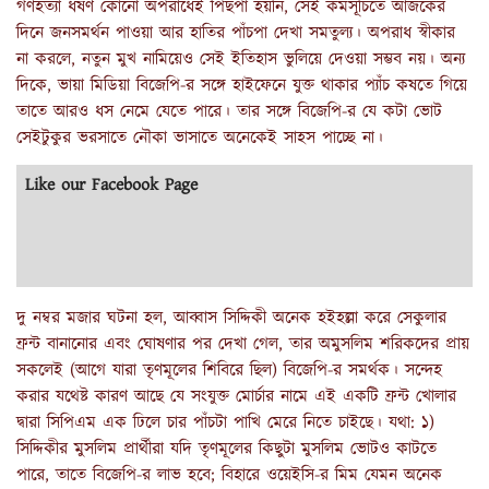
গণহত্যা ধর্ষণ কোনো অপরাধেই পিছপা হয়নি, সেই কর্মসূচিতে আজকের
দিনে জনসমর্থন পাওয়া আর হাতির পাঁচপা দেখা সমতুল্য। অপরাধ স্বীকার
না করলে, নতুন মুখ নামিয়েও সেই ইতিহাস ভুলিয়ে দেওয়া সম্ভব নয়। অন্য
দিকে, ভায়া মিডিয়া বিজেপি-র সঙ্গে হাইফেনে যুক্ত থাকার প্যাঁচ কষতে গিয়ে
তাতে আরও ধস নেমে যেতে পারে। তার সঙ্গে বিজেপি-র যে কটা ভোট
সেইটুকুর ভরসাতে নৌকা ভাসাতে অনেকেই সাহস পাচ্ছে না।
Like our Facebook Page
দু নম্বর মজার ঘটনা হল, আব্বাস সিদ্দিকী অনেক হইহল্লা করে সেকুলার
ফ্রন্ট বানানোর এবং ঘোষণার পর দেখা গেল, তার অমুসলিম শরিকদের প্রায়
সকলেই (আগে যারা তৃণমূলের শিবিরে ছিল) বিজেপি-র সমর্থক। সন্দেহ
করার যথেষ্ট কারণ আছে যে সংযুক্ত মোর্চার নামে এই একটি ফ্রন্ট খোলার
দ্বারা সিপিএম এক ঢিলে চার পাঁচটা পাখি মেরে নিতে চাইছে। যথা: ১)
সিদ্দিকীর মুসলিম প্রার্থীরা যদি তৃণমূলের কিছুটা মুসলিম ভোটও কাটতে
পারে, তাতে বিজেপি-র লাভ হবে; বিহারে ওয়েইসি-র মিম যেমন অনেক