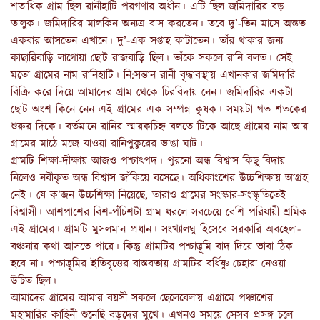
শতাধিক গ্রাম ছিল রানীহাটি পরগণার অধীন। এটি ছিল জমিদারির বড়
তালুক। জমিদারির মালকিন অন্যত্র বাস করতেন। তবে দু’-তিন মাসে অন্তত
একবার আসতেন এখানে। দু’-এক সপ্তাহ কাটাতেন। তাঁর থাকার জন্য
কাছারিবাড়ি লাগোয়া ছোট রাজবাড়ি ছিল। তাঁকে সকলে রানি বলত। সেই
মতো গ্রামের নাম রানিহাটি। নি:সন্তান রানী বৃদ্ধাবস্থায় এখানকার জমিদারি
বিক্রি করে দিয়ে আমাদের গ্রাম থেকে চিরবিদায় নেন। জমিদারির একটা
ছোট অংশ কিনে নেন এই গ্রামের এক সম্পন্ন কৃষক। সময়টা গত শতকের
শুরুর দিকে। বর্তমানে রানির স্মারকচিহ্ন বলতে টিকে আছে গ্রামের নাম আর
গ্রামের মাঠে মজে যাওয়া রানিপুকুরের ভাঙা ঘাট।
গ্রামটি শিক্ষা-দীক্ষায় আজও পশ্চাৎপদ। পুরনো অন্ধ বিশ্বাস কিছু বিদায়
নিলেও নবীকৃত অন্ধ বিশ্বাস জাঁকিয়ে বসেছে। অধিকাংশের উচ্চশিক্ষায় আগ্রহ
নেই। যে ক’জন উচ্চশিক্ষা নিয়েছে, তারাও গ্রামের সংস্কার-সংস্কৃতিতেই
বিশ্বাসী। আশপাশের বিশ-পঁচিশটা গ্রাম ধরলে সবচেয়ে বেশি পরিযায়ী শ্রমিক
এই গ্রামের। গ্রামটি মুসলমান প্রধান। সংখ্যালঘু হিসেবে সরকারি অবহেলা-
বঞ্চনার কথা আসতে পারে। কিন্তু গ্রামটির পশ্চাদ্ভূমি বাদ দিয়ে ভাবা ঠিক
হবে না। পশ্চাদ্ভূমির ইতিবৃত্তের বাস্তবতায় গ্রামটির বর্ধিষ্ণু চেহারা নেওয়া
উচিত ছিল।
আমাদের গ্রামের আমার বয়সী সকলে ছেলেবেলায় এগ্রামে পঞ্চাশের
মহামারির কাহিনী শুনেছি বড়দের মুখে। এখনও সময়ে সেসব প্রসঙ্গ চলে