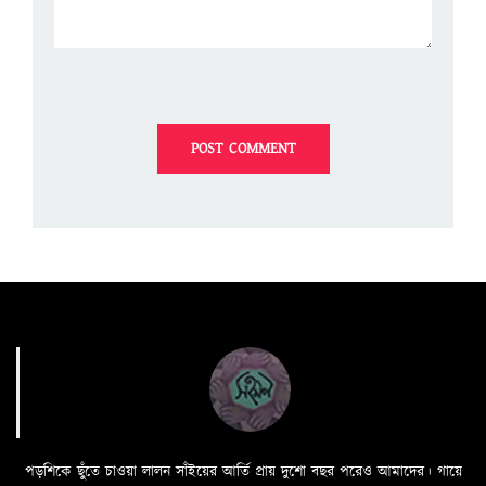
পড়শিকে ছুঁতে চাওয়া লালন সাঁইয়ের আর্তি প্রায় দুশো বছর পরেও আমাদের। গায়ে