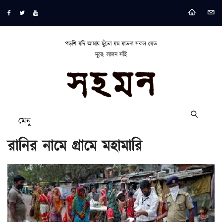
পড়শি যদি আমায় ছুঁতো যম যাতনা সকল যেত
দূরে: লালন সাঁই
মেনু
রানির নামে গ্রামে মহামারি