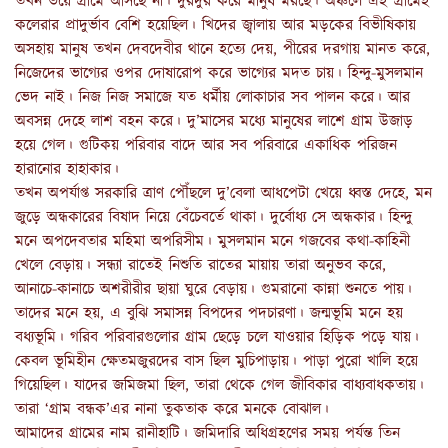
তখন ভয়ে গ্রামে আসছে না। দুরদুর করে মানুষ মরছে। অঞ্চলে এই গ্রামেই
কলেরার প্রাদুর্ভাব বেশি হয়েছিল। খিদের জ্বালায় আর মড়কের বিভীষিকায়
অসহায় মানুষ তখন দেবদেবীর থানে হত্যে দেয়, পীরের দরগায় মানত করে,
নিজেদের ভাগ্যের ওপর দোষারোপ করে ভাগ্যের মদত চায়। হিন্দু-মুসলমান
ভেদ নাই। নিজ নিজ সমাজে যত ধর্মীয় লোকাচার সব পালন করে। আর
অবসন্ন দেহে লাশ বহন করে। দু’মাসের মধ্যে মানুষের লাশে গ্রাম উজাড়
হয়ে গেল। গুটিকয় পরিবার বাদে আর সব পরিবারে একাধিক পরিজন
হারানোর হাহাকার।
তখন অপর্যাপ্ত সরকারি ত্রাণ পৌঁছলে দু’বেলা আধপেটা খেয়ে ধ্বস্ত দেহে, মন
জুড়ে অন্ধকারের বিষাদ নিয়ে বেঁচেবর্তে থাকা। দুর্বোধ্য সে অন্ধকার। হিন্দু
মনে অপদেবতার মহিমা অপরিসীম। মুসলমান মনে গজবের কথা-কাহিনী
খেলে বেড়ায়। সন্ধ্যা রাতেই নিশুতি রাতের মায়ায় তারা অনুভব করে,
আনাচে-কানাচে অশরীরীর ছায়া ঘুরে বেড়ায়। গুমরানো কান্না শুনতে পায়।
তাদের মনে হয়, এ বুঝি সমাসন্ন বিপদের পদচারণা। জন্মভূমি মনে হয়
বধ্যভূমি। গরিব পরিবারগুলোর গ্রাম ছেড়ে চলে যাওয়ার হিড়িক পড়ে যায়।
কেবল ভূমিহীন ক্ষেতমজুরদের বাস ছিল মুচিপাড়ায়। পাড়া পুরো খালি হয়ে
গিয়েছিল। যাদের জমিজমা ছিল, তারা থেকে গেল জীবিকার বাধ্যবাধকতায়।
তারা ‘গ্রাম বন্ধক’এর নানা তুকতাক করে মনকে বোঝাল।
আমাদের গ্রামের নাম রানীহাটি। জমিদারি অধিগ্রহণের সময় পর্যন্ত তিন