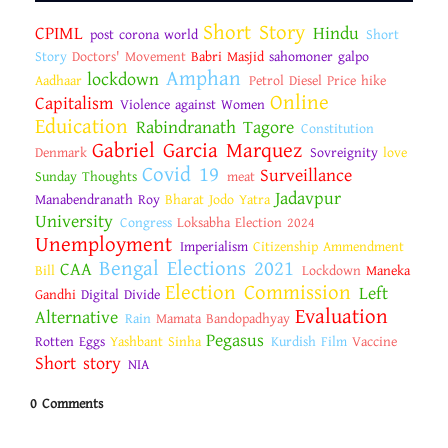
Short Story
CPIML
Hindu
post corona world
Short
Story
Doctors' Movement
Babri Masjid
sahomoner galpo
Amphan
lockdown
Aadhaar
Petrol Diesel Price hike
Online
Capitalism
Violence against Women
Eduication
Rabindranath Tagore
Constitution
Gabriel Garcia Marquez
Denmark
Sovreignity
love
Covid 19
Surveillance
Sunday Thoughts
meat
Jadavpur
Manabendranath Roy
Bharat Jodo Yatra
University
Congress
Loksabha Election 2024
Unemployment
Imperialism
Citizenship Ammendment
Bengal Elections 2021
CAA
Bill
Lockdown
Maneka
Election Commission
Left
Gandhi
Digital Divide
Evaluation
Alternative
Rain
Mamata Bandopadhyay
Pegasus
Rotten Eggs
Yashbant Sinha
Kurdish Film
Vaccine
Short story
NIA
0 Comments