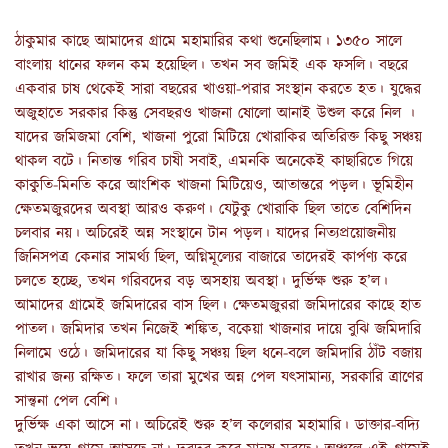
ঠাকুমার কাছে আমাদের গ্রামে মহামারির কথা শুনেছিলাম। ১৩৫০ সালে
বাংলায় ধানের ফলন কম হয়েছিল। তখন সব জমিই এক ফসলি। বছরে
একবার চাষ থেকেই সারা বছরের খাওয়া-পরার সংস্থান করতে হত। যুদ্ধের
অজুহাতে সরকার কিন্তু সেবছরও খাজনা ষোলো আনাই উশুল করে নিল ।
যাদের জমিজমা বেশি, খাজনা পুরো মিটিয়ে খোরাকির অতিরিক্ত কিছু সঞ্চয়
থাকল বটে। নিতান্ত গরিব চাষী সবাই, এমনকি অনেকেই কাছারিতে গিয়ে
কাকুতি-মিনতি করে আংশিক খাজনা মিটিয়েও, আতান্তরে পড়ল। ভূমিহীন
ক্ষেতমজুরদের অবস্থা আরও করুণ। যেটুকু খোরাকি ছিল তাতে বেশিদিন
চলবার নয়। অচিরেই অন্ন সংস্থানে টান পড়ল। যাদের নিত্যপ্রয়োজনীয়
জিনিসপত্র কেনার সামর্থ্য ছিল, অগ্নিমূল্যের বাজারে তাদেরই কার্পণ্য করে
চলতে হচ্ছে, তখন গরিবদের বড় অসহায় অবস্থা। দুর্ভিক্ষ শুরু হ’ল।
আমাদের গ্রামেই জমিদারের বাস ছিল। ক্ষেতমজুররা জমিদারের কাছে হাত
পাতল। জমিদার তখন নিজেই শঙ্কিত, বকেয়া খাজনার দায়ে বুঝি জমিদারি
নিলামে ওঠে। জমিদারের যা কিছু সঞ্চয় ছিল ধনে-বলে জমিদারি ঠাঁট বজায়
রাখার জন্য রক্ষিত। ফলে তারা মুখের অন্ন পেল যৎসামান্য, সরকারি ত্রাণের
সান্ত্বনা পেল বেশি।
দুর্ভিক্ষ একা আসে না। অচিরেই শুরু হ’ল কলেরার মহামারি। ডাক্তার-বদ্যি