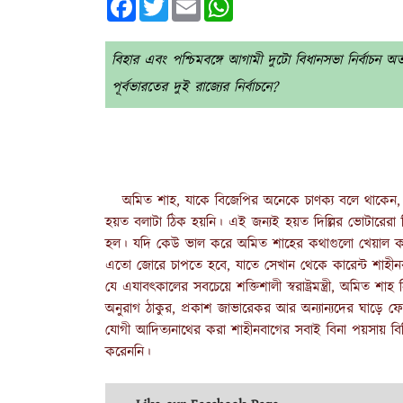
বিহার এবং পশ্চিমবঙ্গে আগামী দুটো বিধানসভা নির্বাচন অত্
পূর্বভারতের দুই রাজ্যের নির্বাচনে?
অমিত শাহ, যাকে বিজেপির অনেকে চাণক্য বলে থাকেন, ত
হয়ত বলাটা ঠিক হয়নি। এই জন্যই হয়ত দিল্লির ভোটারেরা 
হল। যদি কেউ ভাল করে অমিত শাহের কথাগুলো খেয়াল করেন 
এতো জোরে চাপতে হবে, যাতে সেখান থেকে কারেন্ট শাহীনব
যে এযাবৎকালের সবচেয়ে শক্তিশালী স্বরাষ্ট্রমন্ত্রী, অমি
অনুরাগ ঠাকুর, প্রকাশ জাভারেকর আর অন্যান্যদের ঘাড়ে ফ
যোগী আদিত্যনাথের করা শাহীনবাগের সবাই বিনা পয়সায় ব
করেননি।