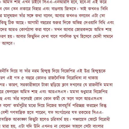
ুরি। অমিত শাহ এখন চাইবে সিএএ-এনআরসি হবে, হবে-না এই করে
েন যেন তেন প্রকারে বিহার এবং বাঙলায় জিততে। তাই কখনও তিনি
র মানুষজন তাঁর সঙ্গে কথা বলেন, আবার কখনও বলবেন এটা তো
িছু ঠিক আছে। আগামী বছরের শুরুর দিকে অভিন্ন দেওয়ানি বিধি এবং
লমানদের আরও কোণঠাসা করা যাবে। তখন আবার জোরকদমে অমিত শাহ
রণ হয়। আবার কিছুদিন দেখা যাবে পাবলিক মুখ হিসেবে মোদী সামনে
য় আসবে।
ীতি দিয়ে বা তাঁর নরম হিন্দুত্ব দিয়ে বিজেপির এই উগ্র হিন্দুত্বকে
 কারণ এই গত ৫ বছরে কোনও রাজনৈতিক বিরোধিতা না থাকায়
গের। কারণ, সরকারীভাবে টাকা ছড়িয়ে ক্লাব দখলের যে রাজনীতি মমতা
করে ফেলছেন অমিত শাহ এবং আরএসএস। মমতা শুধুমাত্র বিজেপির
 গেছে এবং তাঁর দলেরই কোন কোন কর্মী যে তলে তলে আরএসএস
’ কর্মসূচীর মধ্যে দিয়ে নিজের ভাবমূর্তি পরিচ্ছন্ন করছেন কিন্তু
 বেশী গণতান্ত্রিক হতে পারেন, যত সংগঠনের যত রকমের সিএএ-
ত্রিক আকাঙ্ক্ষা কিছুটা হলেও চরিতার্থ হয়। পঞ্চায়েত ভোটে বিরোধী
টিপে মারা হয়, এটা যদি উনি এখনও না বোঝেন তাহলে সেটা বাংলার