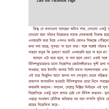
Like our Facebook Page
কিন্তু যে কথাগুলো বলেছেন অমিত শাহ, সেগুলো একট
সেগুলো শুনে তাঁদের নিজেদের দলের লোকজনই বিভ্রান্ত হ
এনআরসি করা নিয়ে এখনও অবধি কোনও সিদ্ধান্তে পৌঁছনো যা
কথা বলা আছে, সুতরাং তা হতে বাধ্য। সঙ্গে সঙ্গেই তাঁদের
তাহলে মানুষ কি বুঝবে? আদৌ এনআরসি হবে না হবে-না? য
আসলে এটা করা হলো, বা বলা হলো কেন? একই সঙ্গে যা
নীতিশকুমারদের মতো বিজেপির জোটসঙ্গীদেরও খুশী রাখা 
খাওয়ার, আর ইদানীং আবার তিনি মমতা বন্দ্যোপাধ্যায় এবং 
এই মাত্র কিছুদিন আগে জনতা দল (সংযুক্ত) থেকে বহিষ্কার
ক্রমাগত অপমানিত হওয়াটা নীতিশকুমার মেনে নিতে পারছেন ন
কষাকষি করবেন। বলবেন, যেহেতু দিল্লির নির্বাচনে এই ঘৃণ
বিজেপিকে একটু চাপে রাখার চেষ্টা তো নীতিশ করবেন। 
এছাড়া সংরক্ষণ মৌলিক অধিকার নয় বলে সম্প্রতি সুপ্রিম 
রায়ের বিরোধিতা করে।