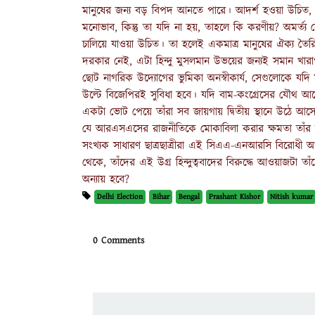
মানুষের জন্য বড় বিপদ আনতে পারে। আদর্শ হওয়া উচিত, ব
মনোভাব, কিন্তু তা যদি না হয়, তাহলে কি করণীয়? অমর্ত্য 
চালিয়ে যাওয়া উচিত। তা হলেই একমাত্র মানুষের ঐক্য ত
দরকার নেই, এটা হিন্দু মুসলমান উভয়ের জন্যই সমান খারাপ
ছোট নাগরিক উদ্যোগের ভুমিকা অনস্বীকার্য, সেগুলোকে যদি মম
উল্টে বিজেপিরই সুবিধা হবে। যদি বাম-কংগ্রেসের যৌথ আন
একটা ভোট পেয়ে তাঁরা সব জায়গায় দ্বিতীয় স্থানে উঠে
যে আরএসএসের রাজনীতিকে মোকাবিলা করার ক্ষমতা তাঁর দল
সংখ্যক সাধারণ ছাত্রছাত্রীরা এই সিএএ-এনআরসি বিরোধী আন
থেকে, তাঁদের এই উগ্র হিন্দুত্ববাদের বিরুদ্ধে আওয়াজটা 
অন্যায় হবে?
Delhi Election
Bihar
Bengal
Prashant Kishor
Nitish kumar
0 Comments