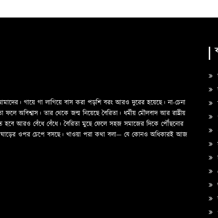
ক
ও আমাদের। গায়ে গা লাগিয়ে বাস করা পড়শি বরং আরও দুরের হয়েছে। না-চেনা
স
ে অবিশ্বাস। তার থেকে জন্ম নিয়েছে বৈরিতা। ধর্মীয় মৌলবাদ আর রাষ্ট্রীয়
প
তে হবে আরও বেঁধে বেঁধে। বৈরিতা মুছে ফেলে সহজ সমাজের দিকে পৌঁছনোর
দের ঘাড়ের ওপর চেপে বসছে। খাওয়া পরা কথা বলা—­­ যে কোনও অধিকারই আজ
স
অ
ক