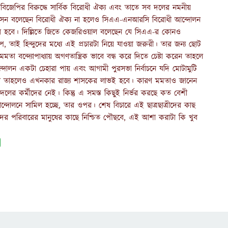
িজেপির বিরুদ্ধে সার্বিক বিরোধী ঐক্য এবং তাতে সব দলের নমনীয়
সেন
বলেছেন বিরোধী ঐক্য না হলেও সিএএ-এনআরসি বিরোধী আন্দোলন
ৈরি হবে। দিল্লিতে জিতে কেজরিওয়াল বলেছেন যে সিএএ-র কোনও
, তাই হিন্দুদের মধ্যে এই প্রচারটা নিয়ে যাওয়া জরুরী। তার জন্য ছোট
তা বন্দ্যোপাধ্যায় অগণতান্ত্রিক ভাবে বন্ধ করে দিতে চেষ্টা করেন তাহলে
্দোলন একটা চেহারা পায় এবং আগামী পুরসভা নির্বাচনে যদি মোটামুটি
 আসে তাহলেও এখনকার রাজ্য শাসকের লাভই হবে। কারণ মমতাও জানেন
ের কর্মীদের নেই। কিন্তু এ সমস্ত কিছুই নির্ভর করছে কত বেশী
্দোলনে সামিল হচ্ছে, তার ওপর। শেষ বিচারে এই ছাত্রছাত্রীদের কাছ
তাঁদের পরিবারের মানুষের কাছে নিশ্চিত পৌছবে, এই আশা
করাটা কি খুব