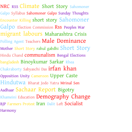
Climate
NRC
Short Story
RSS
Sahomoner
Galpo
Syllabus
Sahomoner Galpo
Sunday Thoughts
Sahomoner
short story
Encounter Killing
Galpo
Rss
Election Commission
Peoples War
migrant labours
Maharashtra Crisis
Male Dominance
Polling Agent
Teachers
Short Story
Mother
Short Story
rahul gabdhi
communalism
Hindu Chand
Bengal Elections
Binoykumar Sarkar
bangladesh
Rhea
irfan khan
Chakraborty
Sabyaschi Das
Upper Caste
Opposition Unity
Cameroon
Hindutwa
Bharat Jodo Yatra
Mrinal Sen
Sachaar Report
Bigotry
Aadhaar
Demography Change
Khameini
Education
Iran
Socialist
BJP
Farmers Protest
Dalit
Left
Harmony