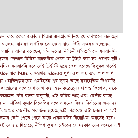
ু ভাল করে বোঝা জরুরি। সিএএ-এনআরসি নিয়ে যে কথাগুলো বলেছেন
য়ে যাচ্ছেন, সাধারণ নাগরিক তো কোন ছাড়। উনি একবার বলেছেন,
য়নি। আবার বলেছেন, তাঁর দলের নির্বাচনী প্রতিশ্রুতিতে এনআরসির
 দলের সোশ্যাল মিডিয়া অ্যাকাউন্ট থেকে তা ট্যুইট করা হয় পরপর দুটি।
দিও এনআরসি হবে সেই ট্যুইটটি মুছে ফেলা হয়েছে কিছুক্ষণ পরেই।
তে যাঁরা সিএএ-র সমর্থক তাঁদেরও খুশী রাখা যায় আর পাশাপাশি
যায়। নীতিশকুমারের এমনিতেই খুব সুনাম আছে রাজনৈতিক ডিগবাজি
কংগ্রেসের সঙ্গে যোগাযোগ করা শুরু করেছেন। প্রশান্ত কিশোর, যাকে
 করেছেন, তাঁর বক্তব্য অনুযায়ী, এই অমিত শাহ এবং মোদীর কাছে
া। নীতিশ কুমার বিজেপির সঙ্গে সামনের বিহার নির্বাচনের জন্য দর
া বিদ্বেষের রাজনীতি পরাজিত হয়েছে তাই বিহারেও এটা চলবে না, তাই
মুসলমান ভোট পেতে গেলে তাঁকে এনআরসির বিরোধিতা করতেই হবে।
কোর্ট যে রায় দিয়েছে, নীতিশ কুমার চাইবেন যে সরকার যেন সংসদে এই