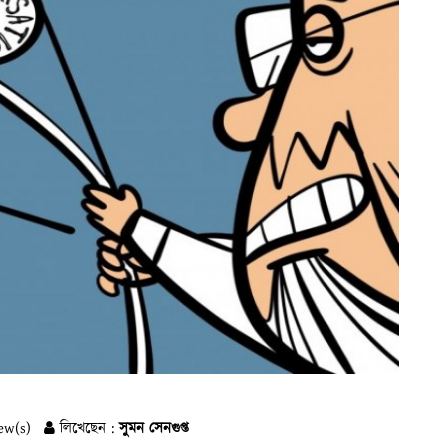
ew(s)
লিখেছেন :
সুমন সেনগুপ্ত