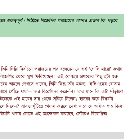
যন্ত গুরুত্বপূর্ণ। দিল্লিতে বিজেপির পরাজয়ের কোনও প্রভাব কি পড়বে
িনি দিল্লি নির্বাচনে পরাজয়ের পর বলেছেন যে ওই ‘গোলি মারো’ কথাটা
বিজেপির থেকে মুখ ফিরিয়েছেন। এই বোধহয় চাণক্যের পিছু হটা শুরু
তাহলে দেখতে পাবেন, তিনি কিন্তু তাঁর মন্তব্য, ‘ইভিএমের বোতাম
াগে পৌঁছে যায়’— তার বিরোধিতা করেননি। তার মানে কি এটা দাঁড়ালো
ত শাহ নিজেকে এই হারের দায় থেকে সরিয়ে নিলেন? হালকা করে বিষয়টা
েলে দিলেন? আরও খুঁটিয়ে খেয়াল করলে দেখা যাবে যে অমিত শাহ কিন্তু
িরিয়ানি খাবার লোভে এই আন্দোলন করছেন, সেটারও বিরোধিতা