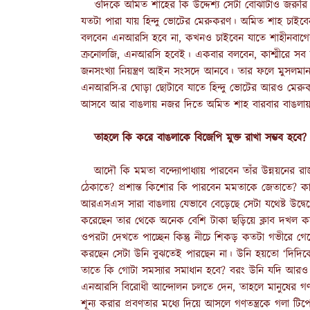
ওদিকে অমিত শাহের কি উদ্দেশ্য সেটা বোঝাটাও জর
যতটা পারা যায় হিন্দু ভোটের মেরুকরণ। অমিত শাহ চাইব
বলবেন এনআরসি হবে না, কখনও চাইবেন যাতে শাহীনবাগে
ক্রনোলজি, এনআরসি হবেই। একবার বলবেন, কাশ্মীরে সব ক
জনসংখ্যা নিয়ন্ত্রণ আইন সংসদে আনবে। তার ফলে মুস
এনআরসি-র ঘোড়া ছোটাবে যাতে হিন্দু ভোটের আরও মেরুক
আসবে আর বাঙলায় নজর দিতে অমিত শাহ বারবার বাঙলা
তাহলে কি করে বাঙলাকে বিজেপি মুক্ত রাখা সম্ভব হবে?
আদৌ কি মমতা বন্দ্যোপাধ্যায় পারবেন তাঁর উন্নয়নের রাজন
ঠেকাতে? প্রশান্ত কিশোর কি পারবেন মমতাকে জেতাতে?
আরএসএস সারা বাঙলায় যেভাবে বেড়েছে সেটা যথেষ্ট উদ্বে
করেছেন তার থেকে অনেক বেশি টাকা ছড়িয়ে ক্লাব দখল 
ওপরটা দেখতে পাচ্ছেন কিন্তু নীচে শিকড় কতটা গভীরে
করছেন সেটা উনি বুঝতেই পারছেন না। উনি হয়তো ‘দিদিকে বলো
তাতে কি গোটা সমস্যার সমাধান হবে? বরং উনি যদি আরও
এনআরসি বিরোধী আন্দোলন চলতে দেন, তাহলে মানুষের গণতান্
শূন্য করার প্রবণতার মধ্যে দিয়ে আসলে গণতন্ত্রকে গলা 