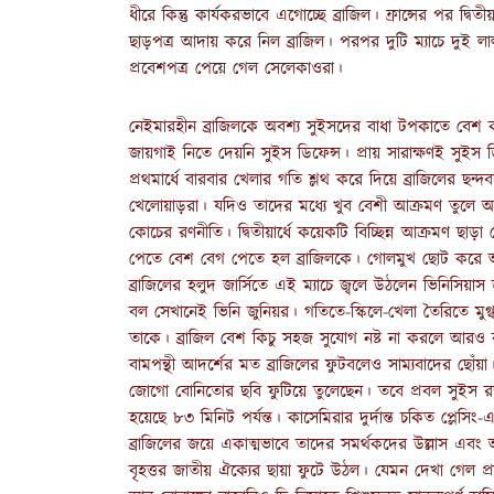
ধীরে কিন্তু কার্যকরভাবে এগোচ্ছে ব্রাজিল। ফ্রান্সের পর দ্বি
ছাড়পত্র আদায় করে নিল ব্রাজিল। পরপর দুটি ম্যাচে দুই 
প্রবেশপত্র পেয়ে গেল সেলেকাওরা।
নেইমারহীন ব্রাজিলকে অবশ্য সুইসদের বাধা টপকাতে বেশ ক
জায়গাই নিতে দেয়নি সুইস ডিফেন্স। প্রায় সারাক্ষণই সুইস 
প্রথমার্ধে বারবার খেলার গতি শ্লথ করে দিয়ে ব্রাজিলের ছন্দব
খেলোয়াড়রা। যদিও তাদের মধ্যে খুব বেশী আক্রমণ তুলে আনা
কোচের রণনীতি। দ্বিতীয়ার্ধে কয়েকটি বিচ্ছিন্ন আক্রমণ ছাড়
পেতে বেশ বেগ পেতে হল ব্রাজিলকে। গোলমুখ ছোট করে আঁ
ব্রাজিলের হলুদ জার্সিতে এই ম্যাচে জ্বলে উঠলেন ভিনিসিয়াস
বল সেখানেই ভিনি জুনিয়র। গতিতে-স্কিলে-খেলা তৈরিতে ম
তাকে। ব্রাজিল বেশ কিচু সহজ সুযোগ নষ্ট না করলে আরও বড় ব
বামপন্থী আদর্শের মত ব্রাজিলের ফুটবলেও সাম্যবাদের ছোঁয়
জোগো বোনিতোর ছবি ফুটিয়ে তুলেছেন। তবে প্রবল সুইস রক
হয়েছে ৮৩ মিনিট পর্যন্ত। কাসেমিরার দুর্দান্ত চকিত প্লেস
ব্রাজিলের জয়ে একাত্মভাবে তাদের সমর্থকদের উল্লাস এবং
বৃহত্তর জাতীয় ঐক্যের ছায়া ফুটে উঠল। যেমন দেখা গেল প্রাক্