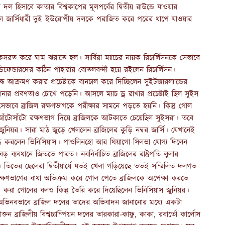
তীয় দল হিসাবে কাতার বিশ্বকাপের মূলপর্বের দ্বিতীয় রাউন্ডে যাওয়ার
লাল জার্সিধারী দুই ইউরোপীয় দলকে পরাজিত করে পরের ধাপে যাওয়ার
সরত করে ঘাম ঝরাতে হল। সার্বিয়া ম্যাচের নায়ক রিচার্লিসনকে সেভাবে
ডিফেন্ডারদের কঠিন পাহারায় বোতলবন্দী হয়ে রইলেন রিচার্লিসন।
দ্ধ আক্রমণ করার প্রচেষ্টাকে বানচাল করে দিচ্ছিলেন সুইটজারল্যান্ডের
র প্রবণতাও চোখে পড়েনি। আসলে ম্যাচ ড্র রাখার প্রচেষ্টাই ছিল সুইস
া সেভাবে ব্রাজিল রক্ষণভাগকে পরীক্ষার সামনে পড়তে হয়নি। কিন্তু গোল
টোসাঁটো রক্ষণভাগ দিয়ে ব্রাজিলকে আটকাতে চেয়েছিল সুইসরা। তবে
 জুনিয়র। সারা মাঠ জুড়ে খেললেন ব্রাজিলের কুড়ি নম্বর জার্সি। যেখানেই
ুগ্ধ করলেন ভিনিসিয়াস। পাওলিনহো আর থিয়াগো সিলভা যোগ্য দিলেন
্যবধানে জিততে পারত। নবনির্বাচিত ব্রাজিলের রাষ্ট্রপতি লুলার
া। তিতের ছেলেরা দ্বিতীয়ার্ধে যতই খেলা গড়িয়েছে ততই সম্মিলিত দলগত
্ষণভাগের বাধা অতিক্রম করে গোল পেতে ব্রাজিলকে অপেক্ষা করতে
িং-এ করা গোলের বলও কিন্তু তৈরি করে দিয়েছিলেন ভিনিসিয়াস জুনিয়র।
 অভিনবভাবে ব্রাজিল দলের তাদের অভিবাদন জানানোর মধ্যে একটা
তন ব্রাজিলীয় বিশ্বচ্যাম্পিয়ন দলের তারকারা-কাফু, কাকা, রবার্তো কার্লোস