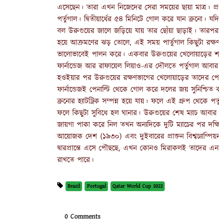
এসেছেন। তারা এখন নিজেদের সেরা সময়ের ছায়া মাত্র। প্রথম
পর্তুগাল। দ্বিতীয়ার্ধের ৫৪ মিনিটে গোল করে যান ব্রুনো। যদ
বল উরুগুয়ের জালে জড়িয়ে যায় তার ছোঁয়া ছাড়াই। তারপর
হয়ে আক্রমণের ঝড় তোলে, এই সময় পার্তুগাল কিছুটা রক্ষণাত্ম
ভালোভাবেই পালন করে। একবার উরুগুয়ের খেলোয়াড়ের শট 
ফার্নান্ডেজ আর রাফায়েল লিয়াও-এর দৌলতে পর্তুগাল আবার 
হওইয়ার পর উরুগুয়ের রক্ষণভাগের খেলোয়াড়ের তাদের পেনাল্ট
ফার্নান্ডেজই পেনাল্টি থেকে গোল করে দলের জয় সুনিশ্চ
ব্রুনোর হ্যাটট্রিক সম্পন্ন হয়ে যায়। ফলে এই গ্রুপ থেকে প
ফলে কিছুটা সুবিধে হল ঘানার। উরুগুয়ের শেষ ম্যাচ আবার 
জায়গা পাকা করে নিল তখন অন্যদিকে দুটি ম্যাচের পর দক্ষ
আয়োজক দেশ (১৯৩০) এবং দুইবারের প্রাক্তন বিশ্বচ্যাম্
দ্বারপ্রান্তে এসে পৌছছে, এখন কোনও মিরাকলই তাদের এ
রাখতে পারে।
Brazil
Portugal
Qatar World Cup 2022
0 Comments