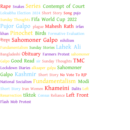
Series
Rape
Contempt of Court
Snakes
Loksabha Election 2024
Short Story
Song
pujo
Fifa World Cup 2022
Sunday Thoughts
Pujor Galpo
Mahesh Rath
plague
irfan
Pinochet
Birds
khan
Formative Evaluation
Sahomoner Galpo
বীরভূম
nihilism
Lahek Ali
Fundamentalism
Sunday Stories
Obituary
Bangladeshi
Farmers Protest
sahomoner
TMC
Good Read
Galpo
sir
Sunday Thoughts
Sahomoner
Lockdown Diaries
alkaaper galpa
Kashmir
Galpo
Short Story
No Vote To BJP
Fundamentalism
Modi
National Socialism
Khameini
Short Story
Iran Women
Dalits
Left
tiktok
Left Front
Resurrection
Census
Reliance
Flash Mob Protest