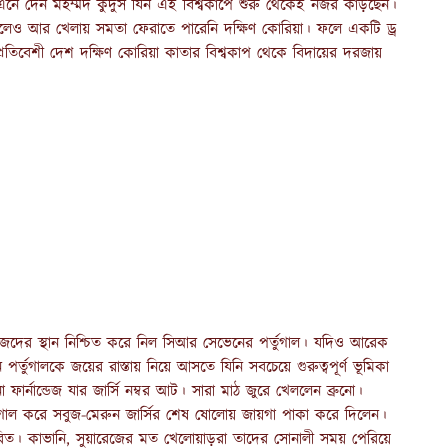
এনে দেন মহম্মদ কুদুস যিন এই বিশ্বকাপে শুরু থেকেই নজর কাড়ছেন।
য়ে তুলেও আর খেলায় সমতা ফেরাতে পারেনি দক্ষিণ কোরিয়া। ফলে একটি ড্র
রতিবেশী দেশ দক্ষিণ কোরিয়া কাতার বিশ্বকাপ থেকে বিদায়ের দরজায়
িজেদের স্থান নিশ্চিত করে নিল সিআর সেভেনের পর্তুগাল। যদিও আরেক
র্তুগালকে জয়ের রাস্তায় নিয়ে আসতে যিনি সবচেয়ে গুরুত্বপূর্ণ ভূমিকা
র্নান্ডেজ যার জার্সি নম্বর আট। সারা মাঠ জুরে খেললেন ব্রুনো।
গোল করে সবুজ-মেরুন জার্সির শেষ ষোলোয় জায়গা পাকা করে দিলেন।
জরিত। কাভানি, সুয়ারেজের মত খেলোয়াড়রা তাদের সোনালী সময় পেরিয়ে