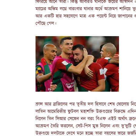
ফিরিয়ে আনে তারা। কিন্তু আবারও ঘানাকে জয়ের আস্বাদন 
ম্যাচের অন্তিম লগ্নে বারংবার ঘানার অর্ধে আক্রমণ শানি
আর একটি হার সহযোগে মাত্র এক পয়েন্ট নিয়ে জাপানের প্
পৌছে গেল।
ফ্রান্স আর ব্রাজিলের পর তৃতীয় দল হিসাবে শেষ ষোলোয় ন
লাতিন আমেরিকীয় ফুটবল মহাশক্তি উরুগুয়ের বিরুদ্ধে এদিন প
নিলেন তিন সিআর সেভেন নন বরং বিএফ এইট অর্থাৎ ব্রুনো ফা
আক্রমণ তৈরি করলেন, সেট-পিস মুভ নিলেন এবং দু’দুটি 
উরুগুয়ে দলটাকে দেখে মনে হচ্ছে তারা বয়সের ভারে জর্