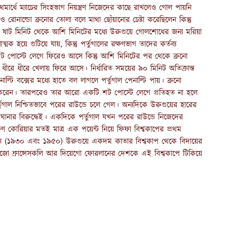
ার্ধে ম্যাচের সিংহভাগ নিয়ন্ত্রণ নিজেদের কাছে রাখলেও গোল পায়নি
িও রোনাল্ডো ব্রুনোর তোলা বলে মাথা ছোঁয়ানোর চেষ্টা করেছিলেন কিন্তু
 ষাট মিনিট থেকে আশি মিনিটের মধ্যে উরুগুয়ে গোলশোধের জন্য মরিয়া
ক হয়ে গুটিয়ে যায়, কিন্তু পর্তুগালের রক্ষণভাগ তাদের কর্তব্য
পোস্টে লেগে ফিরেও আসে কিন্তু আশি মিনিটের পর থেকে ব্রুনো
ধীরে ধীরে খেলায় ফিরে আসে। নির্ধারিত সময়ের ৯০ মিনিট অতিক্রান্ত
ি বক্সের মধ্যে হাতে বল লাগলে পর্তুগাল পেনাল্টি পায়। ব্রুনো
িত করেন। তারপরেও তার আরো একটি শট পোস্টে লেগে প্রতিহত না হলে
র্তুগাল নিশ্চিতভাবে পরের রাউন্ডে চলে গেল। অন্যদিকে উরুগুয়ের হারের
ঘানার বিরুদ্ধেই। একদিকে পর্তুগাল যখন পরের রাউন্ডে নিজেদের
িণ কোরিয়ার মতই মাত্র এক পয়েন্ট নিয়ে ফিফা বিশ্বকাপের প্রথম
পিয়ন (১৯৩০ এবং ১৯৫০) উরুগুয়ে একদম কাতার বিশ্বকাপ থেকে বিদায়ের
নজো ফ্রান্সেসকলি আর দিয়েগো ফোরলানের দেশকে এই বিশ্বকাপে টিকিয়ে