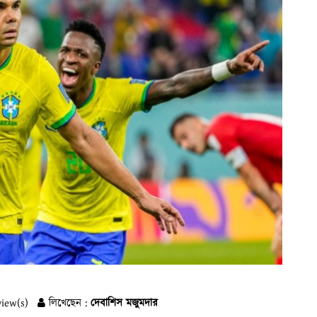
iew(s)
লিখেছেন :
দেবাশিস মজুমদার