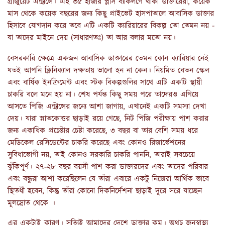
গ্রাজুয়েট এন্ট্রান্সে। এই ৩৫ হাজার প্লাস ব্যাকলগে থাকা ডাক্তারেরা, কয়েক
মাস থেকে কয়েক বছরের জন্য কিছু প্রাইভেট হাসপাতালে আবাসিক ডাক্তার
হিসাবে যোগদান করে তবে এটি একটি ক্যারিয়ারের বিকল্প তো তেমন নয় -
যা তাদের মাইনে দেয় (সাধারণতঃ) তা আর বলার মতো নয়।
বেসরকারি ক্ষেত্রে একজন আবাসিক ডাক্তারের তেমন কোন ক্যারিয়ার নেই
যতই আপনি ক্লিনিক্যাল দক্ষতায় ভালো হন না কেন। নিয়মিত বেতন স্কেল
এবং বার্ষিক ইনক্রিমেন্ট এবং স্টক বিকল্পগুলির সাথে এটি একটি স্থায়ী
চাকরি বলে মনে হয় না। শেষ পর্যন্ত কিছু সময় পরে তাদেরও এগিয়ে
আসতে পিজি এন্ট্রান্সের জন্যে আশা জাগায়, এখানেই একটি সমস্যা দেখা
দেয়। যারা স্নাতকোত্তর ছাড়াই রয়ে গেছে, নিট পিজি পরীক্ষায় পাশ করার
জন্য একাধিক প্রচেষ্টার চেষ্টা করেছে, ৩ বছর বা তার বেশি সময় ধরে
মেডিকেল রেসিডেন্টের চাকরি করেছে এবং কোনও রিজার্ভেশনের
সুবিধাভোগী নয়, তাই কোনও সরকারি চাকরি পাননি, তারাই সবচেয়ে
ঝুঁকিপূর্ণ। ২৭-২৮ বছর বয়সী পাশ করা ডাক্তারদের এবং তাদের পরিবার
এবং বন্ধুরা আশা করেছিলেন যে তাঁরা এবারে একটু নিজেরা আর্থিক ভাবে
স্থিতধী হবেন, কিন্তু তাঁরা কোনো দিকনির্দেশনা ছাড়াই দূরে সরে যাচ্ছেন
মূলস্রোত থেকে ।
এর একটাই কারণ। সত্যিই আমাদের দেশে ডাক্তার কম। অথচ জনস্বাস্থ্য