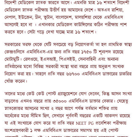
বিদেশী মেডিকেল স্নাতক ভারতে আসে। এমনকি মাত্র ১৬ শতাংশ বিদেশী
মেডিকেল স্নাতক পরীক্ষায় উত্তীর্ণ হয় আমাদের দেশে। অতএব রাশিয়া,
নেপাল, ইউক্রেন, চীন, ভূটান, বাংলাদেশ, মালয়শিয়া থেকে এমবিবিএস
আসলেই হবে না । এখানকার মেডিকেল কাউন্সিলের কঠিন পরীক্ষায় পাশ
করতে হবে। সেটা গড়ে দেখা যাচ্ছে মাত্র ১৬ শতাংশ।
সরকারের তরফ থেকে যেটি সবচেয়ে বড় নিয়োগকর্তা তা হল প্রাথমিক স্বাস্থ্য
কেন্দ্রগুলিতে এমবিবিএস-এর জন্য প্রতি বছর ১৭৫০ টি শূন্যপদ রয়েছে
মোটামুটি। রেলওয়ে, ইএসআই, পিএসইউ, সেনাবাহিনী এবং অন্যান্য
প্রতিষ্ঠানের মতো বিভিন্ন সরকারী সংস্থা দ্বারা বছরে প্রায় অনুরূপ সংখ্যক
নিয়োগ করা হয়। তাহলে প্রতি বছর ৬৬৭০০ এমবিবিএস ডাক্তারের চাকরির
খোঁজ করেন।
তাদের মধ্যে কেউ কেউ পোস্ট গ্র্যাজুয়েশনে যোগ দেবেন, কিন্তু আসন সংখ্যা
বাড়লেও এখনও বছরে প্রায় ৩৫০০০ এমবিবিএস ডাক্তার বেকার। যেহেতু
স্নাতকোত্তর আসনের সংখ্যা ২ বছর আগে পর্যন্ত বর্তমান শক্তির প্রায়
অর্ধেকের মধ্যে সীমিত ছিল, সেখানে পূর্ববর্তী বছরের একটি ব্যাকলগ রয়েছে
যা এই সংখ্যাকে যোগ করে যা প্রতি বছর NEET PG প্রবেশিকা পরীক্ষায়
অংশগ্রহণকারী ১ লক্ষ এমবিবিএস ডাক্তারের সমাগম হয় এই পোস্ট