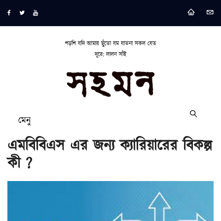
পড়শি যদি আমায় ছুঁতো যম যাতনা সকল যেত
দূরে: লালন সাঁই
মেনু
এমবিবিএস এর জন্য ক্যারিয়ারের বিকল্প
কী ?