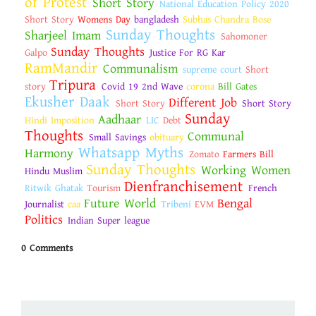
of Protest
Short Story
National Education Policy 2020
Short Story
Womens Day
bangladesh
Subhas Chandra Bose
Sunday Thoughts
Sharjeel Imam
Sahomoner
Sunday Thoughts
Galpo
Justice For RG Kar
RamMandir
Communalism
supreme court
Short
Tripura
story
Covid 19 2nd Wave
corona
Bill Gates
Ekusher Daak
Different Job
Short Story
Short Story
Sunday
Aadhaar
Hindi Imposition
LIC
Debt
Thoughts
Communal
Small Savings
obituary
Whatsapp Myths
Harmony
Zomato
Farmers Bill
Sunday Thoughts
Working Women
Hindu Muslim
Dienfranchisement
Ritwik Ghatak
Tourism
French
Future World
Bengal
Journalist
caa
Tribeni
EVM
Politics
Indian Super league
0 Comments