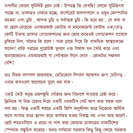
প্রণালীর কোনো সুনির্দিষ্ট প্ল্যান নেই। উপরন্তু কি দেখছি? লোকে সুচিকিৎসা
পাচ্ছে না, ডাক্তারও বেকার হচ্ছে, কর্পোরেট হাসপাতালে ও ওষুধ কোম্পানির
রমরমা এবং চুরি , ব্যাপক চুরি ও সর্বাত্মক চুরি। কি মনে হয় , যে বাবা বা
মা ছেলে-মেয়েকে এনআরআই কোটায় বা ম্যানেজমেন্ট কোটায় এক/দেড়
কোটি টাকায় ডাক্তার প্রোডাকশনের জন্য জোর করেওই প্রোডাকশন প্রসেসে
ঢুকিয়ে দিল, তাঁদের কি হলো ! তারা গ্রামে গিয়ে কি প্রাথমিক স্ব্যাস্থ্যকেন্দ্রে
যাবেন? নাকি খরচের পুরোটাই তুলবে এক বিষাক্ত মন তৈরি করে এবং
অপ্রয়োজনেও এমআরআই বা পেটস্ক্যান লিখে দেবে - কোনটার সম্ভাবনা
বেশি?
ডাঃ নীরজ নাগপাল আহবায়ক, মেডিকোস লিগ্যাল অ্যাকশন গ্রুপ ,চন্ডীগড় -
এনার কতগুলো আলোচনা তুলে ধরা যাক।
'কেউ কেউ সবুজ চারণভূমি খোঁজার জন্য বিদেশে যাওয়ার চেষ্টা করে।
ক্লিনিকে বা নিজ চেম্বার দিয়ে একটি প্র্যাকটিস সেট আপ করা সহজ বলে
বলা হয়। কিন্তু একটি শহরে একটি জিপি অনুশীলন করে নিজেকে আর্থিক
ভাবে সংসার করে স্থাপন করে কার্যকর হওয়া বিকল্প নয় এখন আর আদৌ।
ছোট শহরগুলিতে ও গ্রামে না পাশ করা কোয়াক ডাক্তারের প্রাকটিশের
স্পেসকে সঙ্কুচিত করেছে। অথচ বর্তমানে সরকার কিছু কিছু ক্ষেত্রে সরকার