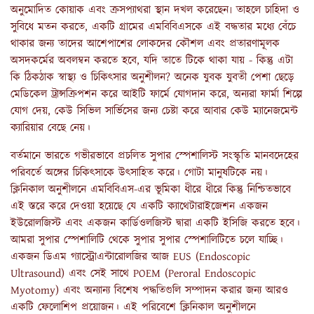
অনুমোদিত কোয়াক এবং ক্রসপ্যাথরা স্থান দখল করেছেন৷ তাহলে চাহিদা ও
সুবিধে মতন করতে, একটি গ্রামের এমবিবিএসকে এই বদ্ধতার মধ্যে বেঁচে
থাকার জন্য তাদের আশেপাশের লোকদের কৌশল এবং প্রতারণামূলক
অসদকর্মের অবলম্বন করতে হবে, যদি তাতে টিকে থাকা যায় - কিন্তু এটা
কি ঠিকঠাক স্বাস্থ্য ও চিকিৎসার অনুশীলন? অনেক যুবক যুবতী পেশা ছেড়ে
মেডিকেল ট্রান্সক্রিপশন করে আইটি ফার্মে যোগদান করে, অন্যরা ফার্মা শিল্পে
যোগ দেয়, কেউ সিভিল সার্ভিসের জন্য চেষ্টা করে আবার কেউ ম্যানেজমেন্ট
ক্যারিয়ার বেছে নেয়।
বর্তমানে ভারতে গভীরভাবে প্রচলিত সুপার স্পেশালিস্ট সংস্কৃতি মানবদেহের
পরিবর্তে অঙ্গের চিকিৎসাকে উৎসাহিত করে। গোটা মানুষটিকে নয়।
ক্লিনিকাল অনুশীলনে এমবিবিএস-এর ভূমিকা ধীরে ধীরে কিন্তু নিশ্চিতভাবে
এই স্তরে করে দেওয়া হয়েছে যে একটি ক্যাথেটারাইজেশন একজন
ইউরোলজিস্ট এবং একজন কার্ডিওলজিস্ট দ্বারা একটি ইসিজি করতে হবে।
আমরা সুপার স্পেশালিটি থেকে সুপার সুপার স্পেশালিটিতে চলে যাচ্ছি।
একজন ডিএম গ্যাস্ট্রোএন্টারোলজির আজ EUS (Endoscopic
Ultrasound) এবং সেই সাথে POEM (Peroral Endoscopic
Myotomy) এবং অন্যান্য বিশেষ পদ্ধতিগুলি সম্পাদন করার জন্য আরও
একটি ফেলোশিপ প্রয়োজন। এই পরিবেশে ক্লিনিকাল অনুশীলনে