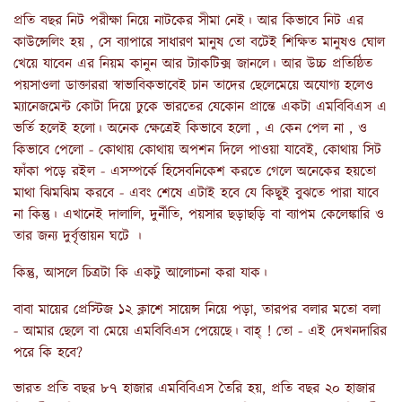
প্রতি বছর নিট পরীক্ষা নিয়ে নাটকের সীমা নেই। আর কিভাবে নিট এর
কাউন্সেলিং হয় , সে ব্যাপারে সাধারণ মানুষ তো বটেই শিক্ষিত মানুষও ঘোল
খেয়ে যাবেন এর নিয়ম কানুন আর ট্যাকটিক্স জানলে। আর উচ্চ প্রতিষ্ঠিত
পয়সাওলা ডাক্তাররা স্বাভাবিকভাবেই চান তাদের ছেলেমেয়ে অযোগ্য হলেও
ম্যানেজমেন্ট কোটা দিয়ে ঢুকে ভারতের যেকোন প্রান্তে একটা এমবিবিএস এ
ভর্তি হলেই হলো। অনেক ক্ষেত্রেই কিভাবে হলো , এ কেন পেল না , ও
কিভাবে পেলো - কোথায় কোথায় অপশন দিলে পাওয়া যাবেই, কোথায় সিট
ফাঁকা পড়ে রইল - এসম্পর্কে হিসেবনিকেশ করতে গেলে অনেকের হয়তো
মাথা ঝিমঝিম করবে - এবং শেষে এটাই হবে যে কিছুই বুঝতে পারা যাবে
না কিন্তু। এখানেই দালালি, দুর্নীতি, পয়সার ছড়াছড়ি বা ব্যাপম কেলেঙ্কারি ও
তার জন্য দুর্বৃত্তায়ন ঘটে ।
কিন্তু, আসলে চিত্রটা কি একটু আলোচনা করা যাক।
বাবা মায়ের প্রেস্টিজ ১২ ক্লাশে সায়েন্স নিয়ে পড়া, তারপর বলার মতো বলা
- আমার ছেলে বা মেয়ে এমবিবিএস পেয়েছে। বাহ্ ! তো - এই দেখনদারির
পরে কি হবে?
ভারত প্রতি বছর ৮৭ হাজার এমবিবিএস তৈরি হয়, প্রতি বছর ২০ হাজার