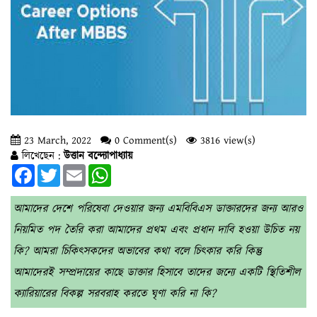
23 March, 2022
0 Comment(s)
3816 view(s)
লিখেছেন :
উত্তান বন্দ্যোপাধ্যায়
Facebook
Twitter
Email
WhatsApp
আমাদের দেশে পরিষেবা দেওয়ার জন্য এমবিবিএস ডাক্তারদের জন্য আরও
নিয়মিত পদ তৈরি করা আমাদের প্রথম এবং প্রধান দাবি হওয়া উচিত নয়
কি? আমরা চিকিৎসকদের অভাবের কথা বলে চিৎকার করি কিন্তু
আমাদেরই সম্প্রদায়ের কাছে ডাক্তার হিসাবে তাদের জন্যে একটি স্থিতিশীল
ক্যারিয়ারের বিকল্প সরবরাহ করতে ঘৃণা করি না কি?