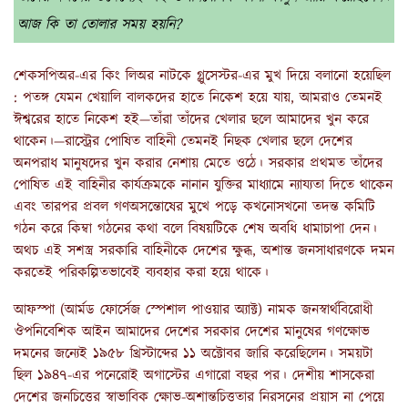
আজ কি তা তোলার সময় হয়নি?
শেকসপিঅর-এর কিং লিঅর নাটকে গ্লুসেস্টর-এর মুখ দিয়ে বলানো হয়েছিল
: পতঙ্গ যেমন খেয়ালি বালকদের হাতে নিকেশ হয়ে যায়, আমরাও তেমনই
ঈশ্বরের হাতে নিকেশ হই—তাঁরা তাঁদের খেলার ছলে আমাদের খুন করে
থাকেন।—রাস্ট্রের পোষিত বাহিনী তেমনই নিছক খেলার ছলে দেশের
অনপরাধ মানুষদের খুন করার নেশায় মেতে ওঠে। সরকার প্রথমত তাঁদের
পোষিত এই বাহিনীর কার্যক্রমকে নানান যুক্তির মাধ্যামে ন্যায্যতা দিতে থাকেন
এবং তারপর প্রবল গণঅসন্তোষের মুখে পড়ে কখনোসখনো তদন্ত কমিটি
গঠন করে কিম্বা গঠনের কথা বলে বিষয়টিকে শেষ অবধি ধামাচাপা দেন।
অথচ এই সশস্ত্র সরকারি বাহিনীকে দেশের ক্ষুব্ধ, অশান্ত জনসাধারণকে দমন
করতেই পরিকল্পিতভাবেই ব্যবহার করা হয়ে থাকে।
আফস্পা (আর্মড ফোর্সেজ স্পেশাল পাওয়ার অ্যাক্ট) নামক জনস্বার্থবিরোধী
ঔপনিবেশিক আইন আমাদের দেশের সরকার দেশের মানুষের গণক্ষোভ
দমনের জন্যেই ১৯৫৮ খ্রিস্টাব্দের ১১ অক্টোবর জারি করেছিলেন। সময়টা
ছিল ১৯৪৭-এর পনেরোই অগাস্টের এগারো বছর পর। দেশীয় শাসকেরা
দেশের জনচিত্তের স্বাভাবিক ক্ষোভ-অশান্তচিত্ততার নিরসনের প্রয়াস না পেয়ে