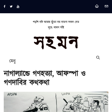
পড়শি যদি আমায় ছুঁতো যম যাতনা সকল যেত
দূরে: লালন সাঁই
মেনু
নাগাল্যান্ডে গণহত্যা, আফস্পা ও
গণদাবির কথকথা