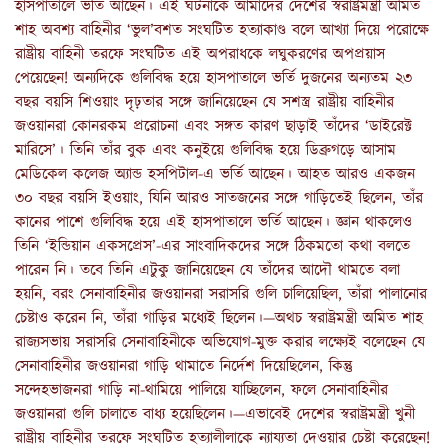
হাসপাতালে ভর্তি আছেন। এই ঘটনাকে আমাদের দেশের স্বরাষ্ট্রমন্ত্রী অমিত
শাহ অবশ্য বাহিনীর ‘ভুল’বশত সংঘটিত হত্যাকাণ্ড বলে আখ্যা দিয়ে পরোক্ষে
রাষ্ট্রীয় বাহিনী তরফে সংঘটিত এই অপরাধকে লঘুকরণের অপপ্রয়াস
পেয়েছেন! অন্যদিকে গুলিবিদ্ধ হয়ে হাসপাতালে ভর্তি দুজনের অন্যতম ২৩
বছর বয়সি শিওয়াং দৃঢ়তার সঙ্গে জানিয়েছেন যে সশস্ত্র রাষ্ট্রীয় বাহিনীর
জওয়ানরা কোনরকম প্ররোচনা এবং সঙ্গত কারণ ছাড়াই তাঁদের ‘ডাইরেক্ট
মারিসে’। তিনি তাঁর বুক এবং কনুইয়ে গুলিবিদ্ধ হয়ে ডিব্রুগড়ে আসাম
মেডিকেল কলেজ অ্যান্ড হসপিটাল-এ ভর্তি আছেন। আহত আরও একজন
৩০ বছর বয়সি ইওয়াং, যিনি আরও সাতজনের সঙ্গে গাড়িতেই ছিলেন, তাঁর
কানের পাশে গুলিবিদ্ধ হয়ে এই হাসপাতালে ভর্তি আছেন। জ্ঞান থাকলেও
তিনি ‘ইন্ডিয়ান একসপ্রেস’-এর সাংবাদিকদের সঙ্গে ঠিকমতো কথা বলতে
পারেন নি। তবে তিনি এটুকু জানিয়েছেন যে তাঁদের আদৌ থামতে বলা
হয়নি, বরং সেনাবাহিনীর জওয়ানরা সরাসরি গুলি চালিয়েছিল, তাঁরা পালানোর
চেষ্টাও করেন নি, তাঁরা গাড়ির মধ্যেই ছিলেন।—অথচ স্বরাষ্ট্রমন্ত্রী অমিত শাহ
রাজ্যসভায় সরাসরি সেনাবাহিনীকে অভিযোগ-মুক্ত করার লক্ষ্যেই বলেছেন যে
সেনাবাহিনীর জওয়ানরা গাড়ি থামাতে নির্দেশ দিয়েছিলেন, কিন্তু
সন্দেহভাজনরা গাড়ি না-থামিয়ে পালিয়ে যাচ্ছিলেন, ফলে সেনাবাহিনীর
জওয়ানরা গুলি চালাতে বাধ্য হয়েছিলেন।—এভাবেই দেশের স্বরাষ্ট্রমন্ত্রী খুনী
রাষ্ট্রীয় বাহিনীর তরফে সংঘটিত হত্যালীলাকে ন্যায্যতা দেওয়ার চেষ্টা করেছেন!