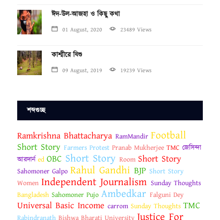
ঈদ-উল-আজহা ও কিছু কথা
01 August, 2020
23489 Views
কাশ্মীরে যিশু
09 August, 2019
19239 Views
শব্দগুচ্ছ
Football
Ramkrishna Bhattacharya
RamMandir
Short Story
Farmers Protest
Pranab Mukherjee
TMC
জেসিন্দা
Short Story
OBC
Short Story
আরদার্ন
ed
Room
Rahul Gandhi
BJP
Sahomoner Galpo
Short Story
Independent Journalism
Women
Sunday Thoughts
Ambedkar
Bangladesh
Sahomoner Pujo
Falguni Dey
Universal Basic Income
TMC
carrom
Sunday Thoughts
Justice For
Rabindranath
Bishwa Bharati University