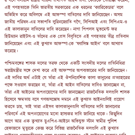
র বলে বলীয়ান রাষ্ট্রীয় বাহিনী প্রথাগত আইন এবং কোর্টকে তোয়াক্কা করেনা,
এই গণহত্যাকে তিনি ভারতীয় সরকারের এক ধরনের ‘ক্যারিকেচার’ বলে
অভিহিত করে অবিলম্বে এই আফস্পা বাতিলের দাবি জানিয়েছেন। অসম
জাতীয় পরিষদ-এর সভাপতি লুরিনজ্যোতি গগৈ, সিপিআই এবং সিপিএম-ও
এই কালাকানুন বাতিলের দাবি করেছেন। নাগা পিপলস মুভমেন্ট ফর
হিউম্যান রাইটস-ও তাঁদের এক প্রেস বিবৃতিতে এই গণহত্যার তীব্র প্রতিবাদ
জানিয়েছেন এবং এই কুখ্যাত আফস্পা-কে ‘ফ্যাসিস্ত আইন’ বলে আখ্যাত
করেছে।
পশ্চিমবঙ্গের শাসক দলের তরফ থেকে একটি সংসদীয় দলের প্রতিনিধিরা
স্বরাষ্ট্রমন্ত্রীর সঙ্গে দেখা করে এই আফস্পার অপব্যভারের দাবি জানিয়েছেন।
এই দাবির অর্থ এটাই যে তাঁরা এই ঔপনিবেশিক কালা কানুনের প্রত্যাহারের
পক্ষে সওয়াল করছেন না, তাঁরা এই আইন বাতিলের দাবিও জানাচ্ছেন না,
তাঁরা এই আইনের অপপ্রয়োগের দাবি জানাচ্ছেন! রাজনৈতিক দলগুলি শাসক
হিসেবে ক্ষমতায় বসে গণঅসন্তোষ দমনে এই কুখ্যাত আইনগুলিই প্রয়োগ
করতে চায়, তাই তারা এইসব কালাকানুনগুলি বাতিলের দাবি জানানোর
পরিবর্তে এই অপপ্রয়োগের মতো হাস্যকর দাবি জানিয়ে থাকে। কিছুদিন
আগে আর এক কুখ্যাত য়ুএপিএ-আইনে অভিযুক্ত স্টান স্বামীর পুলিশ
হেফাজতে মৃত্যুকে কেন্দ্র করে বিভিন্ন রাজনৈতিক দলগুলি এই কুখ্যাত