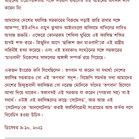
আইনের প্রয়োগহীনতার পক্ষে সওয়াল করলেও এই আইনের অবসান দাবি
করেন নি!
আমাদের দেশের ফ্যাসিস্ত সরকারের বিরুদ্ধে লড়াই জারি রাখার সঙ্গে
আফস্পা, ইউএপিএ প্রমুখ কুখ্যাত আইনগুলো অবিলম্বে বাতিলের দাবিও
অত্যন্ত জরুরি। এক্ষেত্রে কোনরকম শৈথিল্য ঘুরিয়ে এই ফ্যাসিস্ত শক্তির
হাতই শক্ত করে। কিছুদিন আগে ‘ছাব্বিশ জন মাওবাদী’কে এই রাষ্ট্রীয়
বাহিনীই হত্যা করেছে। এবং এই হত্যাকাণ্ড সংঘঠনের সঙ্গে সরকারের
‘মাওবাদী’ নিকেশের সাফল্যের অঙ্গাঙ্গী সম্পর্ক রয়ে গিয়েছে।
একজন ইংরেজ কবি লিখেছিলেন : ভগবান যা করেন তা যথার্থ! দেশের
ফ্যাসিস্ত সরকারও তো এই ‘ভগবান’ সদৃশ। বিজেপি সমর্থক তথা আমাদের
দেশের হিন্দুত্ববাদী ফ্যাসিস্তরা তো নরেন্দ্র মোদিকে তাঁদের ‘ভগবান’ হিসেবে
আখ্যা দিয়ে থাকেন। স্বভাবতই এই সরকার যা করেন (গণহত্যা সহ) তা-ই
যথার্থ। এটাই এই ফ্যাসিস্তদের কাছে ‘সেটেলড’, আর আজ এই
‘সেটেলড’কে ‘আনসেটেলড’ করাই ফ্যাসিবিরোধী সংগ্রামের আশু কর্তব্য বলে
বিবেচিত হওয়া উচিত।
ডিসেম্বর ৯-১০, ২০২১