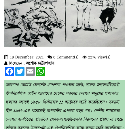
18 December, 2021
0 Comment(s)
2276 view(s)
লিখেছেন :
অশোক চট্টোপাধ্যায়
Facebook
Twitter
Email
WhatsApp
আফস্পা (আর্মড ফোর্সেজ স্পেশাল পাওয়ার অ্যাক্ট) নামক জনস্বার্থবিরোধী
ঔপনিবেশিক আইন আমাদের দেশের সরকার দেশের মানুষের গণক্ষোভ
দমনের জন্যেই ১৯৫৮ খ্রিস্টাব্দের ১১ অক্টোবর জারি করেছিলেন। সময়টা
ছিল ১৯৪৭-এর পনেরোই অগাস্টের এগারো বছর পর। দেশীয় শাসকেরা
দেশের জনচিত্তের স্বাভাবিক ক্ষোভ-অশান্তচিত্ততার নিরসনের প্রয়াস না পেয়ে
তাঁদের দমনের উদ্দেশ্যেই এই ঔপনিবেশিক কালা কানুন জারি করেছিলেন।