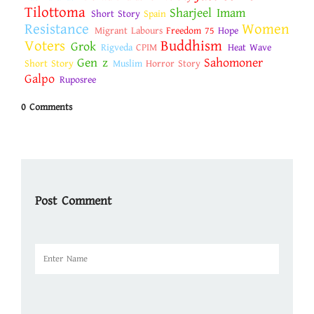
Tilottoma
Sharjeel Imam
Short Story
Spain
Resistance
Women
Migrant Labours
Freedom 75
Hope
Voters
Buddhism
Grok
Rigveda
CPIM
Heat Wave
Gen z
Sahomoner
Short Story
Muslim
Horror Story
Galpo
Ruposree
0 Comments
Post Comment