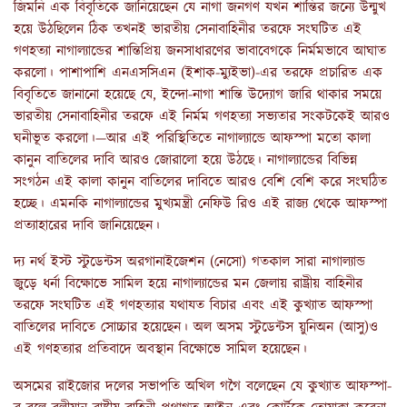
জিমনি এক বিবৃতিকে জানিয়েছেন যে নাগা জনগণ যখন শান্তির জন্যে উন্মুখ
হয়ে উঠছিলেন ঠিক তখনই ভারতীয় সেনাবাহিনীর তরফে সংঘটিত এই
গণহত্যা নাগাল্যান্ডের শান্তিপ্রিয় জনসাধারণের ভাবাবেগকে নির্মমভাবে আঘাত
করলো। পাশাপাশি এনএসসিএন (ইশাক-ম্যুইভা)-এর তরফে প্রচারিত এক
বিবৃতিতে জানানো হয়েছে যে, ইন্দো-নাগা শান্তি উদ্যোগ জারি থাকার সময়ে
ভারতীয় সেনাবাহিনীর তরফে এই নির্মম গণহত্যা সভ্যতার সংকটকেই আরও
ঘনীভূত করলো।—আর এই পরিস্থিতিতে নাগাল্যান্ডে আফস্পা মতো কালা
কানুন বাতিলের দাবি আরও জোরালো হয়ে উঠছে। নাগাল্যান্ডের বিভিন্ন
সংগঠন এই কালা কানুন বাতিলের দাবিতে আরও বেশি বেশি করে সংঘঠিত
হচ্ছে। এমনকি নাগাল্যান্ডের মুখ্যমন্ত্রী নেফিউ রিও এই রাজ্য থেকে আফস্পা
প্রত্যাহারের দাবি জানিয়েছেন।
দ্য নর্থ ইস্ট স্টুডেন্টস অরগানাইজেশন (নেসো) গতকাল সারা নাগাল্যান্ড
জুড়ে ধর্না বিক্ষোভে সামিল হয়ে নাগাল্যান্ডের মন জেলায় রাষ্ট্রীয় বাহিনীর
তরফে সংঘটিত এই গণহত্যার যথাযত বিচার এবং এই কুখ্যাত আফস্পা
বাতিলের দাবিতে সোচ্চার হয়েছেন। অল অসম স্টুডেন্টস য়ুনিঅন (আসু)ও
এই গণহত্যার প্রতিবাদে অবস্থান বিক্ষোভে সামিল হয়েছেন।
অসমের রাইজোর দলের সভাপতি অখিল গগৈ বলেছেন যে কুখ্যাত আফস্পা-