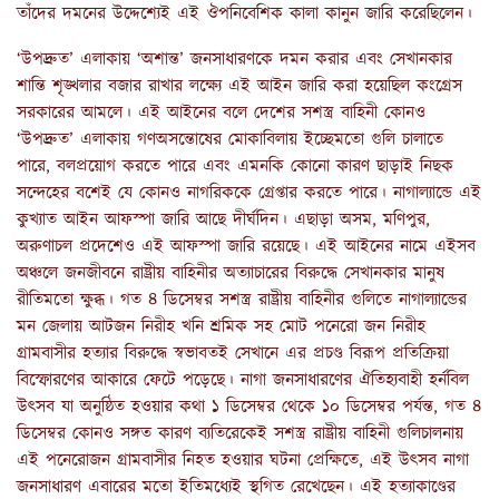
তাঁদের দমনের উদ্দেশ্যেই এই ঔপনিবেশিক কালা কানুন জারি করেছিলেন।
‘উপদ্রুত’ এলাকায় ‘অশান্ত’ জনসাধারণকে দমন করার এবং সেখানকার
শান্তি শৃঙ্খলার বজার রাখার লক্ষ্যে এই আইন জারি করা হয়েছিল কংগ্রেস
সরকারের আমলে। এই আইনের বলে দেশের সশস্ত্র বাহিনী কোনও
‘উপদ্রুত’ এলাকায় গণঅসন্তোষের মোকাবিলায় ইচ্ছেমতো গুলি চালাতে
পারে, বলপ্রয়োগ করতে পারে এবং এমনকি কোনো কারণ ছাড়াই নিছক
সন্দেহের বশেই যে কোনও নাগরিককে গ্রেপ্তার করতে পারে। নাগাল্যান্ডে এই
কুখ্যাত আইন আফস্পা জারি আছে দীর্ঘদিন। এছাড়া অসম, মণিপুর,
অরুণাচল প্রদেশেও এই আফস্পা জারি রয়েছে। এই আইনের নামে এইসব
অঞ্চলে জনজীবনে রাষ্ট্রীয় বাহিনীর অত্যাচারের বিরুদ্ধে সেখানকার মানুষ
রীতিমতো ক্ষুব্ধ। গত ৪ ডিসেম্বর সশস্ত্র রাষ্ট্রীয় বাহিনীর গুলিতে নাগাল্যান্ডের
মন জেলায় আটজন নিরীহ খনি শ্রমিক সহ মোট পনেরো জন নিরীহ
গ্রামবাসীর হত্যার বিরুদ্ধে স্বভাবতই সেখানে এর প্রচণ্ড বিরূপ প্রতিক্রিয়া
বিস্ফোরণের আকারে ফেটে পড়েছে। নাগা জনসাধারণের ঐতিহ্যবাহী হর্নবিল
উৎসব যা অনুষ্ঠিত হওয়ার কথা ১ ডিসেম্বর থেকে ১০ ডিসেম্বর পর্যন্ত, গত ৪
ডিসেম্বর কোনও সঙ্গত কারণ ব্যতিরেকেই সশস্ত্র রাষ্ট্রীয় বাহিনী গুলিচালনায়
এই পনেরোজন গ্রামবাসীর নিহত হওয়ার ঘটনা প্রেক্ষিতে, এই উৎসব নাগা
জনসাধারণ এবারের মতো ইতিমধ্যেই স্থগিত রেখেছেন। এই হত্যাকাণ্ডের