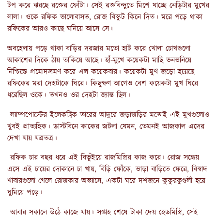
টপ করে ঝরছে রক্তের ফোঁটা। সেই রক্তবিন্দুতে মিশে যাচ্ছে নেড়িটার মুখের
লালা। ওকে রফিক ভালোবাসত, রোজ বিস্কুট কিনে দিত। মরে পড়ে থাকা
রফিকের আরও কাছে ঘনিয়ে আসে সে।
অবহেলায় পড়ে থাকা বাড়ির দরজার মতো হাট করে খোলা চোখগুলো
আকাশের দিকে ঠায় তাকিয়ে আছে। হাঁ-মুখে কয়েকটা মাছি ভনভনিয়ে
নিশ্চিন্তে প্রমোদভ্রমণ করে এল কয়েকবার। কয়েকটা মুখ জড়ো হয়েছে
রফিকের মরা দেহটাকে ঘিরে। কিছুক্ষণ আগেও বেশ কয়েকটা মুখ ঘিরে
ধরেছিল ওকে। তখনও ওর দেহটা জ্যান্ত ছিল।
ল্যাম্পপোস্টের ইলেকট্রিক তারের আদুরে জড়াজড়ির মতোই এই মুখগুলোও
খুবই প্রাত্যহিক। ডাস্টবিনে কাকের জটলা যেমন, তেমনই আজকাল এদের
দেখা যায় যত্রতত্র।
রফিক চার বছর ধরে এই বিভূঁইয়ে রাজমিস্ত্রির কাজ করে। রোজ সন্ধেয়
এসে এই চায়ের দোকানে চা খায়, বিড়ি ফোঁকে, ভাড়া বাড়িতে ফেরে, বিস্বাদ
খাবারগুলো গেলে রোজকার অভ্যাসে, একটা ঘরে দশজনে কুকুরকুণ্ডলী হয়ে
ঘুমিয়ে পড়ে।
আবার সকালে উঠে কাজে যায়। সপ্তাহ শেষে টাকা দেয় হেডমিস্ত্রি, সেই