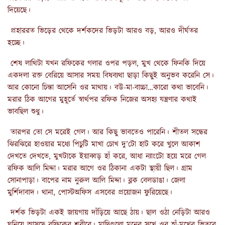
দিয়েছে।
প্রহাররত ভিড়ের থেকে দর্শকদের ভিড়টা আরও বড়, আরও দীর্ঘতর
হচ্ছে।
শেষ লাথিটা যখন রফিকের গলার ওপর পড়ল, মুখ থেকে ফিনকি দিয়ে
একদলা রক্ত বেরিয়ে আসার সময় বিষব্যথা ছাড়া কিছুই অনুভব করেনি সে।
আর কোনো চিন্তা আসেনি ওর মাথায়। বউ-মা-বাচ্চা…কারো কথা ভাবেনি।
মরার ঠিক আগের মুহূর্তে স্বার্থপর রফিক নিজের অসহ্য যন্ত্রণার কথাই
ভাবছিল শুধু।
তারপর তো সে মরেই গেল। আর কিছু ভাবতেও পারেনি। শীতল সন্ধের
ঝিরঝিরে হাওয়ার মধ্যে পিচুটি মাখা চোখ দু’টো হাট করে খুলে আকাশ
দেখতে দেখতে, মুখটাকে ইয়াব্বড় হাঁ করে, আধা ন্যাংটো হয়ে মরে গেল
রফিক আলি মিদ্দা। মরার আগে ওর ঠিকানা একটা স্থায়ী ছিল। গ্রাম
সোনাপাড়া। বাপের নাম নুরুল আলি মিদ্দা। ব্লক বেলডাঙা। জেলা
মুর্শিদাবাদ। থানা, পোস্টঅফিস এসবের প্রয়োজন ফুরিয়েছে।
দর্শক ভিড়টা একই জায়গায় দাঁড়িয়ে আছে ঠায়। ছাল ওঠা নেড়িটা আরও
ঘনিয়ে আসছে রফিকের শরীরে। মাছিগুলো মনের সুখে ওর হাঁ-মুখের ভিতরে