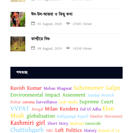
ঈদ-উল-আজহা ও কিছু কথা
01 August, 2020
23503 Views
কাশ্মীরে যিশু
09 August, 2019
19250 Views
শব্দগুচ্ছ
Sahomoner Galpo
Ravish Kumar
Mohan Bhagwat
Environmental Impact Assesment
Sunday Brunch
Supreme Court
RGKar
corona
Surveillance
Godi Media
VVPAT
Elon
Milan Kundera
Bengal
Eid Ul Adha
Musk
globalisation
Ballygunge Bypoll
Hawker Movement
Kashmiri girl
Short Story
Madrasa
Genocide
Chattishgarh
Left Politics
NRC
History
Round of 16