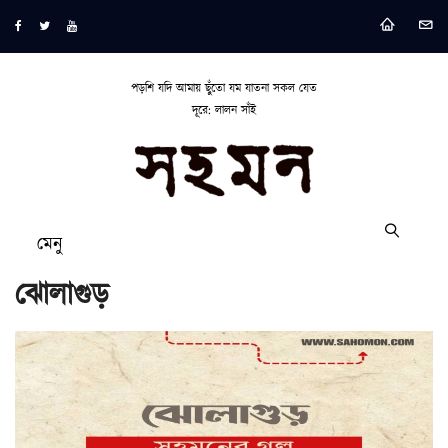
পড়শি যদি আমায় ছুঁতো যম যাতনা সকল যেত
দূরে: লালন সাঁই
মেনু
ঝোলাগুড়