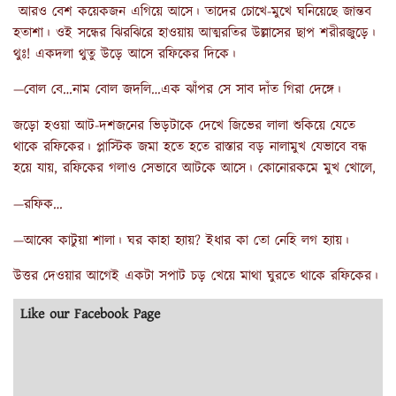
আরও বেশ কয়েকজন এগিয়ে আসে। তাদের চোখে-মুখে ঘনিয়েছে জান্তব
হতাশা। ওই সন্ধের ঝিরঝিরে হাওয়ায় আত্মরতির উল্লাসের ছাপ শরীরজুড়ে।
থুঃ! একদলা থুতু উড়ে আসে রফিকের দিকে।
—বোল বে…নাম বোল জদলি…এক ঝাঁপর সে সাব দাঁত গিরা দেঙ্গে।
জড়ো হওয়া আট-দশজনের ভিড়টাকে দেখে জিভের লালা শুকিয়ে যেতে
থাকে রফিকের। প্লাস্টিক জমা হতে হতে রাস্তার বড় নালামুখ যেভাবে বন্ধ
হয়ে যায়, রফিকের গলাও সেভাবে আটকে আসে। কোনোরকমে মুখ খোলে,
—রফিক…
—আব্বে কাটুয়া শালা। ঘর কাহা হ্যায়? ইধার কা তো নেহি লগ হ্যায়।
উত্তর দেওয়ার আগেই একটা সপাট চড় খেয়ে মাথা ঘুরতে থাকে রফিকের।
Like our Facebook Page