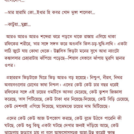
বাংলাদেশি…
—মার হারামি কো…ইধার হি কবর খোদ দুঙ্গা শালেকা…
—কাটুয়া…মুল্লা…
আরও আরও আরও শব্দেরা ঝরে পড়তে থাকে রাস্তায় এলিয়ে থাকা
রফিকের শরীরে, তার সঙ্গে সঙ্গত করে অগুনতি কিল-চড়-ঘুষি-লাথি। একটা
লাঠি জুটে যায় কোথা থেকে। উল্লসিত ভিড়টা মনের সুখে আধা ন্যাংটো
কঙ্কালসার চেহারাটায় ঝাঁপিয়ে পড়েছে—শিয়াল যেভাবে ঝাঁপায় মুরগি ছানার
ওপর।
প্রহাররত ভিড়টাকে ঘিরে ভিড় আরও বড় হয়েছে। নিশ্চুপ, নীরব, নিথর
অবয়বগুলোর চোখের ভাষা নিশ্চল। এদের কেউ কেউ চার বছর ধরেই
রফিকের সঙ্গে এই চায়ের গুমটিতে আড্ডা মেরেছে, কেউ কুশল জিজ্ঞাসা
করেছে, তাস পিটিয়েছে, কেউ টাকা ধার নিয়েছে-দিয়েছে, কেউ বিড়ি চেয়েছে,
কেউ দেশলাই এগিয়ে দিয়েছে, মাঝেমধ্যে চায়ের দাম মিটিয়েছে।
এদের কেউ কেউ আজ উপভোগ করছে, কেউ বুঝে উঠতে পারেনি কী
ঘটছে, কেউ শুধু কিছু একটা ঘটছে দেখার জন্যই দাঁড়িয়ে আছে, কেউ
ঝামেলায় জড়াতে চায় না বলে আফসোসসূচক আহা-উহু করেই ক্ষান্ত