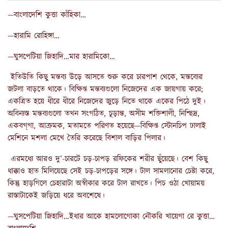
—বাংলাদেশি কুত্তা কাঁহিকা…
—হারামি রোহিঙ্গা…
—ঘুসপেটিয়া জিহাদি…মার হারামিকো…
ইতিউতি কিছু মন্তব্য উড়ে আসতে শুরু করে চারপাশ থেকে, মন্তব্যের
জটলা বাড়তে থাকে। বিক্ষিপ্ত মন্তব্যগুলো নিজেদের এক জায়গায় করে;
একত্রিত হয়ে ধীরে ধীরে নিজেদের জুড়ে নিতে থাকে একের পিঠে দুই।
অবিন্যস্ত মন্তব্যগুলো তখন সংগঠিত, চূড়ান্ত, অসীম শক্তিশালী, নিশ্ছিদ্র,
একবগ্‌গা, আক্রমক, মতামতে পরিণত হয়েছে—বিক্ষিপ্ত স্টোনচিপ ঢালাই
মেশিনে মশলা মেখে তৈরি করেছে বিশাল বাড়ির পিলার।
এরমধ্যে আরও দু’-চারটে চড়-চাপড় রফিকের শরীর ছুঁয়েছে। বেশ কিছু
ধাক্কাও হাত মিলিয়েছে সেই চড়-চাপড়ের সঙ্গে। টাল সামলানোর চেষ্টা করে,
কিন্তু হাড়গিলে চেহারাটা অস্বীকার করে টাল রাখতে। পিচ ওঠা খোয়াময়
রাস্তাটাকেই জড়িয়ে ধরে অবশেষে।
—ঘুসপেটিয়া জিহাদি…ইধার আকে হামলোগোকা নৌকরি খায়েগা রে কুত্তা…