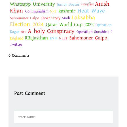
Anish
Whatsapp University
Junior Doctor
লকডাউন
Khan
Heat Wave
kashmir
Communalism
NRC
Loksabha
Sahomoner Galpo
Short Story
Modi
Election 2024
Qatar World Cup 2022
Operation
A holy Conspiracy
Kagar
nrc
Operation Sunshine 2
RRajasthan
Sahomoner Galpo
England
EVM
NEET
Twitter
0 Comments
Post Comment