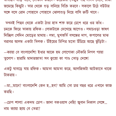
ভাবছিল বাড়ি যাবে, দোকান করবে। কয়েকটা খেজুর গাছ দাদন নেবে, টাকা
জমেছে কিছুটা। তার থেকে গুড় বানিয়ে বিক্রি করবে। সকালে উঠে বউটার
সঙ্গে বসে রোদ পোহাতে পোহাতে ঝোলাগুড় দিয়ে বাসি রুটি খাবে।
তখনই পিছন থেকে একটা ঠাণ্ডা হাত শক্ত করে চেপে ধরে ওর কাঁধ।
চমকে ফিরে তাকায় রফিক। লোকটাকে দেখেছে আগেও। লম্বাচওড়া ভাষণ
দিচ্ছিল সেদিন মোড়ের মাথায়। লম্বা, মুখভর্তি বসন্তের দাগ, কপালের মাঝ
বরাবর আলম্ব একটা তিলক। উঁইয়ের ঢিপির মতো উঁচিয়ে আছে ভুঁড়িটা।
—ক্যায়া বে বাংলাদেশি! ইধার আকে হম লোগোকা নৌকরি নিগল গ্যায়া
তুলোগ। হারামি মাদারজাত! সব কুত্তো কা গাণ্ড তোড় দেঙ্গে!
একটু ঘাবড়ে যায় রফিক। আমতা আমতা করে, আলজিভটা আটকাতে থাকে
টাকরায়।
—মা…মানে? বাংলাদেশি কেন হ…হব? আমি তো চার বছর ধরে এখানে কাজ
করছি।
—চোপ শালা! একদম চোপ। জাদা বকওয়াস নেহি! জুবান নিকাল লেঙ্গে…
নাম ক্যায়া হ্যায় বে তেরা?