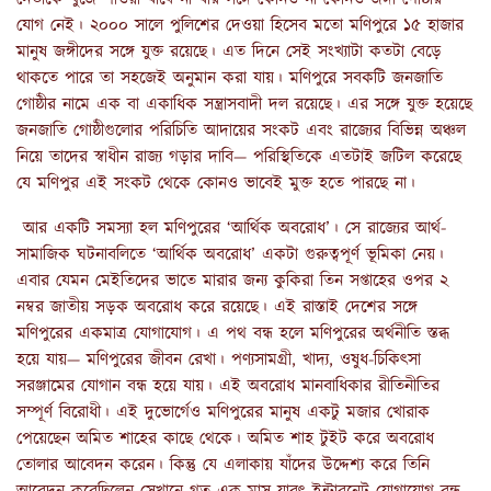
যোগ নেই। ২০০০ সালে পুলিশের দেওয়া হিসেব মতো মণিপুরে ১৫ হাজার
মানুষ জঙ্গীদের সঙ্গে যুক্ত রয়েছে। এত দিনে সেই সংখ্যাটা কতটা বেড়ে
থাকতে পারে তা সহজেই অনুমান করা যায়। মণিপুরে সবকটি জনজাতি
গোষ্ঠীর নামে এক বা একাধিক সন্ত্রাসবাদী দল রয়েছে। এর সঙ্গে যুক্ত হয়েছে
জনজাতি গোষ্ঠীগুলোর পরিচিতি আদায়ের সংকট এবং রাজ্যের বিভিন্ন অঞ্চল
নিয়ে তাদের স্বাধীন রাজ্য গড়ার দাবি— পরিস্থিতিকে এতটাই জটিল করেছে
যে মণিপুর এই সংকট থেকে কোনও ভাবেই মুক্ত হতে পারছে না।
আর একটি সমস্যা হল মণিপুরের ‘আর্থিক অবরোধ’। সে রাজ্যের আর্থ-
সামাজিক ঘটনাবলিতে ‘আর্থিক অবরোধ’ একটা গুরুত্বপূর্ণ ভূমিকা নেয়।
এবার যেমন মেইতিদের ভাতে মারার জন্য কুকিরা তিন সপ্তাহের ওপর ২
নম্বর জাতীয় সড়ক অবরোধ করে রয়েছে। এই রাস্তাই দেশের সঙ্গে
মণিপুরের একমাত্র যোগাযোগ। এ পথ বন্ধ হলে মণিপুরের অর্থনীতি স্তব্ধ
হয়ে যায়— মণিপুরের জীবন রেখা। পণ্যসামগ্রী, খাদ্য, ওষুধ-চিকিৎসা
সরঞ্জামের যোগান বন্ধ হয়ে যায়। এই অবরোধ মানবাধিকার রীতিনীতির
সম্পূর্ণ বিরোধী। এই দুভোর্গেও মণিপুরের মানুষ একটু মজার খোরাক
পেয়েছেন অমিত শাহের কাছে থেকে। অমিত শাহ টুইট করে অবরোধ
তোলার আবেদন করেন। কিন্তু যে এলাকায় যাঁদের উদ্দেশ্য করে তিনি