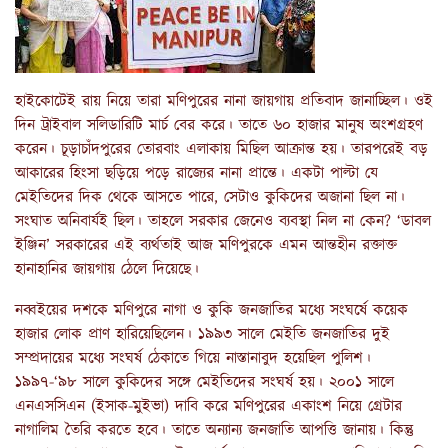
হাইকোটেই রায় নিয়ে তারা মণিপুরের নানা জায়গায় প্রতিবাদ জানাচ্ছিল। ওই
দিন ট্রাইবাল সলিডারিটি মার্চ বের করে। তাতে ৬০ হাজার মানুষ অংশগ্রহণ
করেন। চূড়াচাঁদপুরের তোরবাং এলাকায় মিছিল আক্রান্ত হয়। তারপরেই বড়
আকারের হিংসা ছড়িয়ে পড়ে রাজ্যের নানা প্রান্তে। একটা পাল্টা যে
মেইতিদের দিক থেকে আসতে পারে, সেটাও কুকিদের অজানা ছিল না।
সংঘাত অনিবার্যই ছিল। তাহলে সরকার জেনেও ব্যবস্থা নিল না কেন? ‘ডাবল
ইঞ্জিন’ সরকারের এই ব্যর্থতাই আজ মণিপুরকে এমন আন্তহীন রক্তাক্ত
হানাহানির জায়গায় ঠেলে দিয়েছে।
নব্বইয়ের দশকে মণিপুরে নাগা ও কুকি জনজাতির মধ্যে সংঘর্ষে কয়েক
হাজার লোক প্রাণ হারিয়েছিলেন। ১৯৯৩ সালে মেইতি জনজাতির দুই
সম্প্রদায়ের মধ্যে সংঘর্ষ ঠেকাতে গিয়ে নাস্তানাবুদ হয়েছিল পুলিশ।
১৯৯৭-‘৯৮ সালে কুকিদের সঙ্গে মেইতিদের সংঘর্ষ হয়। ২০০১ সালে
এনএসসিএন (ইসাক-মুইভা) দাবি করে মণিপুরের একাংশ নিয়ে গ্রেটার
নাগালিম তৈরি করতে হবে। তাতে অন্যান্য জনজাতি আপত্তি জানায়। কিন্তু