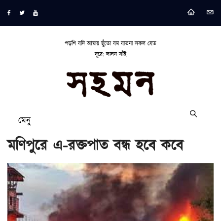
পড়শি যদি আমায় ছুঁতো যম যাতনা সকল যেত
দূরে: লালন সাঁই
মেনু
মণিপুরে এ-রক্তপাত বন্ধ হবে কবে