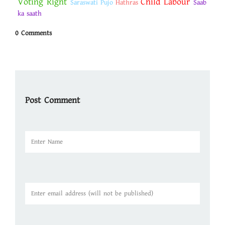
Voting Right
Child Labour
Saraswati Pujo
Hathras
Saab
ka saath
0 Comments
Post Comment