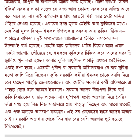
মিজোরাম, ত্রিপুরা বা নাগাল্যান্ডে আশ্রয় নিতে হয়েছে। মোদী কথিত ‘ডাবল
ইঞ্জিন’ সরকার থাকা সত্ত্বেও সে রাজ্য আজ কোনও সরকারের অস্তিত্ব আছে
বলে মনে হয় না। এই জাতিদাঙ্গায় প্রায় ২৫০টা গির্জা আর ১৭টা মন্দির
গুঁড়িয়ে দেওয়া হয়েছে। এবারের দাঙ্গা মূলত মেইতি আর কুকিদের মধ্যে।
মেইতিরা মূলত হিন্দু— ইমফল উপত্যকায় বসবাস আর কুকিরা খ্রিস্টান—
পাহাড়ের বাসিন্দা। দুই সম্প্রদায়কে আলোচনার টেবিলে বসানোর সব
উদ্যোগই ব্যর্থ হয়েছে। মেইতি আর কুকিদের প্রাচীন বিরোধ আজ এমন
একটা জায়গায় পৌঁছেছে যে, ইমফলে কুকিদের চিহ্নিত করে তাদের ঘরবাড়ি
জ্বালিয়ে খুন করা হচ্ছে। আবার কুকি অধ্যুষিত পাহাড়ি অঞ্চলে মেইতিদের
একই দশা হচ্ছে। এমনকী পুলিশ বা সরকারি অফিসাররাও যে যার সুবিধা
মতো বদলি নিয়ে নিচ্ছেন। কুকি সরকারি কর্মীরা ইমফল থেকে বদলি নিয়ে
চলে যাচ্ছেন পাহাড়ি জেলাগুলোতে। আর মেইতি সরকারি কর্মী অফিসারেররা
পাহাড় ছেড়ে চলে যাচ্ছেন ইমফলে। সরকার তাদের নিরাপত্তা দিতে ব্যর্থ।
কুকি বিধায়কেরাও ছাড় পাচ্ছেন না। দু’পক্ষই যথেষ্ট অস্ত্রশস্ত্র নিয়ে তৈরি।
তাঁরা সশ্স্ত্র হয়ে নিজ নিজ সম্প্রদায়ে গ্রাম পাহাড়া দিচ্ছেন আর মাঝে মাঝেই
এক পক্ষ অন্যকে আক্রমণ করছে্ন। এই সব লেকেদের হাতে অস্ত্রের অভাব
নেই। সরকারি অস্ত্রাগার থেকে তিন হাজারের বেশি অস্ত্রশস্ত্র লুট হয়েছে
ইতিমধ্যেই।