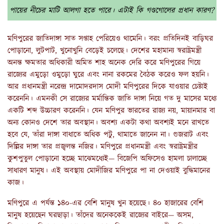
পায়ের নীচের মাটি আলগা হতে পারে। এটাই কি গণ্ডগোলের প্রধান কারণ?
মণিপুরের জাতিদাঙ্গা সাত সপ্তাহ পেরিয়েও থামেনি। বরং প্রতিদিনই বাড়িঘর
পোড়ানো, লুটপাট, খুনোখুনি বেড়েই চলেছে। দেশের মহামান্য স্বরাষ্ট্রমন্ত্রী
অনন্ত ক্ষমতার অধিকারী অমিত শাহ অনেক দেরি করে মণিপুরের গিয়ে
রাজ্যের এমুড়ো ওমুড়ো ঘুরে এবং নানা রকমের বৈঠক করেও ফল হয়নি।
আর প্রধানমন্ত্রী নরেন্দ্র দামোদরদাস মোদী মণিপুরের দিকে যাওয়ার চেষ্টাই
করেননি। এমনকী সে রাজ্যের মর্মান্তিক জাতি দাঙ্গা নিয়ে গত দু মাসের মধ্যে
একটি শব্দ উচ্চারণ করেননি। যেন মণিপুর ভারতের রাজ্য নয়, মায়ানমার বা
অন্য কোনও দেশে তার অবস্থান। অবশ্য একটা কথা অবশ্যই মনে রাখতে
হবে যে, তাঁরা দাঙ্গা বাধাতে অধিক পটু, থামাতে জানেন না। গুজরাট এবং
দিল্লির দাঙ্গা তার প্রজ্বলন্ত নজির। মণিপুরে প্রধানমন্ত্রী এবং স্বরাষ্ট্রমন্ত্রীর
কুশপুতুল পোড়ানো হচ্ছে মাঝেমধ্যেই— বিজেপি অফিসেও হামলা চালাচ্ছে
সাধারণ মানুষ। এই অবস্থায় মোদীজির মণিপুরে পা না দেওয়াই বুদ্ধিমানের
কাজ।
মণিপুরে এ পর্যন্ত ১৪০-এর বেশি মানুষ খুন হয়েছে। ৪০ হাজারের বেশি
মানুষ হয়েছেন ঘরছাড়া। তাঁদের অনেককেই রাজ্যের বাইরে— অসম,