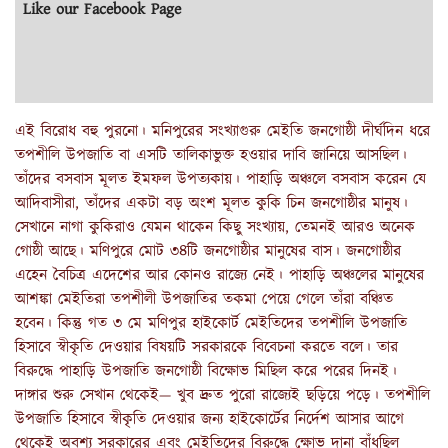
Like our Facebook Page
এই বিরোধ বহু পুরনো। মনিপুরের সংখ্যাগুরু মেইতি জনগোষ্ঠী দীর্ঘদিন ধরে
তপশীলি উপজাতি বা এসটি তালিকাভুক্ত হওয়ার দাবি জানিয়ে আসছিল।
তাঁদের বসবাস মূলত ইমফল উপত্যকায়। পাহাড়ি অঞ্চলে বসবাস করেন যে
আদিবাসীরা, তাঁদের একটা বড় অংশ মূলত কুকি চিন জনগোষ্ঠীর মানুষ।
সেখানে নাগা কুকিরাও যেমন থাকেন কিছু সংখ্যায়, তেমনই আরও অনেক
গোষ্ঠী আছে। মণিপুরে মোট ৩৪টি জনগোষ্ঠীর মানুষের বাস। জনগোষ্ঠীর
এহেন বৈচিত্র এদেশের আর কোনও রাজ্যে নেই। পাহাড়ি অঞ্চলের মানুষের
আশঙ্কা মেইতিরা তপশীলী উপজাতির তকমা পেয়ে গেলে তাঁরা বঞ্চিত
হবেন। কিন্তু গত ৩ মে মণিপুর হাইকোর্ট মেইতিদের তপশীলি উপজাতি
হিসাবে স্বীকৃতি দেওয়ার বিষয়টি সরকারকে বিবেচনা করতে বলে। তার
বিরুদ্ধে পাহাড়ি উপজাতি জনগোষ্ঠী বিক্ষোভ মিছিল করে পরের দিনই।
দাঙ্গার শুরু সেখান থেকেই— খুব দ্রুত পুরো রাজ্যেই ছড়িয়ে পড়ে। তপশীলি
উপজাতি হিসাবে স্বীকৃতি দেওয়ার জন্য হাইকোর্টের নির্দেশ আসার আগে
থেকেই অবশ্য সরকারের এবং মেইতিদের বিরুদ্ধে ক্ষোভ দানা বাঁধছিল