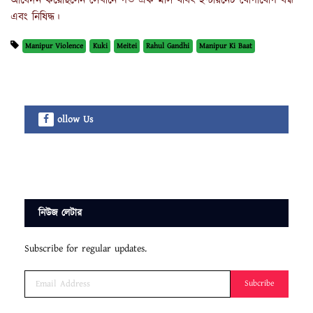
আবেদন করেছিলেন সেখানে গত এক মাস যাবৎ ইন্টারনেট যোগাযোগ বন্ধ
এবং নিষিদ্ধ।
Manipur Violence
Kuki
Meitei
Rahul Gandhi
Manipur Ki Baat
ollow Us
নিউজ লেটার
Subscribe for regular updates.
Subcribe