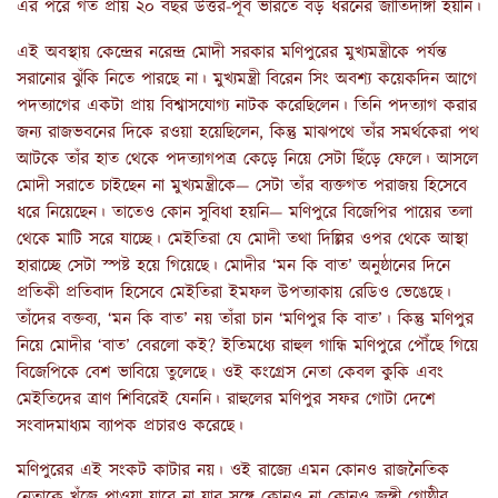
এর পরে গত প্রায় ২০ বছর উত্তর-পূর্ব ভারতে বড় ধরনের জাতিদাঙ্গা হয়নি।
এই অবস্থায় কেন্দ্রের নরেন্দ্র মোদী সরকার মণিপুরের মুখ্যমন্ত্রীকে পর্যন্ত
সরানোর ঝুঁকি নিতে পারছে না। মুখ্যমন্ত্রী বিরেন সিং অবশ্য কয়েকদিন আগে
পদত্যাগের একটা প্রায় বিশ্বাসযোগ্য নাটক করেছিলেন। তিনি পদত্যাগ করার
জন্য রাজভবনের দিকে রওয়া হয়েছিলেন, কিন্তু মাঝপথে তাঁর সমর্থকেরা পথ
আটকে তাঁর হাত থেকে পদত্যাগপত্র কেড়ে নিয়ে সেটা ছিঁড়ে ফেলে। আসলে
মোদী সরাতে চাইছেন না মুখ্যমন্ত্রীকে— সেটা তাঁর ব্যক্তগত পরাজয় হিসেবে
ধরে নিয়েছেন। তাতেও কোন সুবিধা হয়নি— মণিপুরে বিজেপির পায়ের তলা
থেকে মাটি সরে যাচ্ছে। মেইতিরা যে মোদী তথা দিল্লির ওপর থেকে আস্থা
হারাচ্ছে সেটা স্পষ্ট হয়ে গিয়েছে। মোদীর ‘মন কি বাত’ অনুষ্ঠানের দিনে
প্রতিকী প্রতিবাদ হিসেবে মেইতিরা ইমফল উপত্যাকায় রেডিও ভেঙেছে।
তাঁদের বক্তব্য, ‘মন কি বাত’ নয় তাঁরা চান ‘মণিপুর কি বাত’। কিন্তু মণিপুর
নিয়ে মোদীর ‘বাত’ বেরলো কই? ইতিমধ্যে রাহুল গান্ধি মণিপুরে পৌঁছে গিয়ে
বিজেপিকে বেশ ভাবিয়ে তুলেছে। ওই কংগ্রেস নেতা কেবল কুকি এবং
মেইতিদের ত্রাণ শিবিরেই যেননি। রাহুলের মণিপুর সফর গোটা দেশে
সংবাদমাধ্যম ব্যাপক প্রচারও করেছে।
মণিপুরের এই সংকট কাটার নয়। ওই রাজ্যে এমন কোনও রাজনৈতিক
নেতাকে খুঁজে পাওয়া যাবে না যার সঙ্গে কোনও না কোনও জঙ্গী গোষ্ঠীর