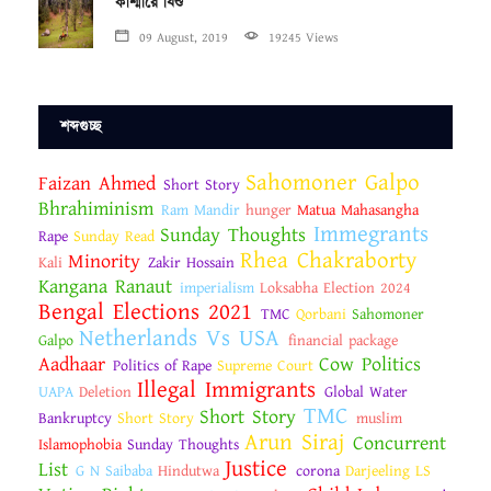
কাশ্মীরে যিশু
09 August, 2019
19245 Views
শব্দগুচ্ছ
Sahomoner Galpo
Faizan Ahmed
Short Story
Bhrahiminism
Ram Mandir
hunger
Matua Mahasangha
Immegrants
Sunday Thoughts
Rape
Sunday Read
Rhea Chakraborty
Minority
Kali
Zakir Hossain
Kangana Ranaut
imperialism
Loksabha Election 2024
Bengal Elections 2021
TMC
Qorbani
Sahomoner
Netherlands Vs USA
Galpo
financial package
Aadhaar
Cow Politics
Politics of Rape
Supreme Court
Illegal Immigrants
UAPA
Deletion
Global Water
TMC
Short Story
Bankruptcy
Short Story
muslim
Arun Siraj
Concurrent
Islamophobia
Sunday Thoughts
Justice
List
G N Saibaba
Hindutwa
corona
Darjeeling LS