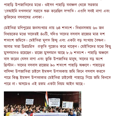
পাহাড়ি উপজাতিদের মধ্যে। ওইসব পাহাড়ি বনাঞ্চল থেকে সরকার
‘বেআইনি দখলদার’ সরাতে শুরু করেছিল সম্প্রতি। এগুলি সবই নাগা এবং
কুকিদের বসবাসের এলাকা।
মেইতিরা মণিপুরের জনসংখ্যার প্রায় ৬৪ শতাংশ। বিধানসভায় ৬০ জন
বিধায়কের মধ্যে তাদেরই ৪০টি, যদিও তাদের বসবাস রাজ্যের মাত্র দশ
শতাংশ জমিতে। মেইতিরা মূলত হিন্দু এবং একটা বড় সংখ্যায় বৈষ্ণব।
আবার তারা চিরাচরিত প্রকৃতি পুজোও করে থাকে্ন। মেইতিদের মধ্যে কিছু
মুসলমানও রয়েছেন। রাজ্যে মুসলমান আছে ৮.৬ শতাংশ। পাহাড়ি অঞ্চলে
বাস করেন যেসব নাগা এবং কুকি উপজাতির মানুষ, তাদের বড় অংশ
খ্রিস্টান। তাদের বসবাস রাজ্যের ৯০ শতাংশ পাহাড়ি অঞ্চলে। পাহাড়ের
বাসিন্দা উপজাতিরা চাইলে ইমফল উপত্যকায় জমি কিনে বসবাস করতে
পারে কিন্তু ইমফল উপত্যাকার মেইতিরা চাইলেই পাহাড়ে গিয়ে জমি কিনতে
পারে না। অসমেও এই রকম একটা নিয়ম আইন আছে।