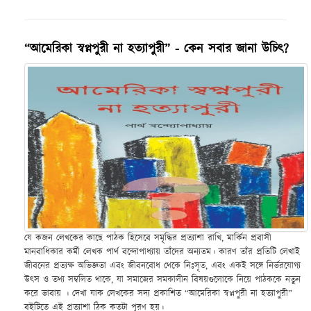
“আমেরিকা স্বপ্নপুরী না হত্যাপুরী” - কেন সবার জানা উচিৎ?
যে কজন লেখকের কাছে পাঠক হিসেবে সমৃদ্ধির প্রত্যাশা রাখি, মার্কিন প্রবাসী
মানবাধিকার কর্মী লেখক পার্থ বন্দোপাধ্যায় তাঁদের অন্যতম। কারণ তাঁর প্রতিটি লেখাই
জীবনের প্রত্যক্ষ অভিজ্ঞতা এবং জীবনবোধ থেকে নিঃসৃত, এবং একই সঙ্গে নির্ভরযোগ্য
উৎস ও তথ্য সম্বলিত থাকে, যা সমাজের সমকালীন বিষয়গুলোকে নিয়ে পাঠককে নতুন
করে ভাবায় । দেখা যাক লেখকের সদ্য প্রকাশিত “আমেরিকা স্বপ্নপুরী না হত্যাপুরী”
বইটিতে এই প্রত্যাশা ঠিক কতটা পূরণ হয়।