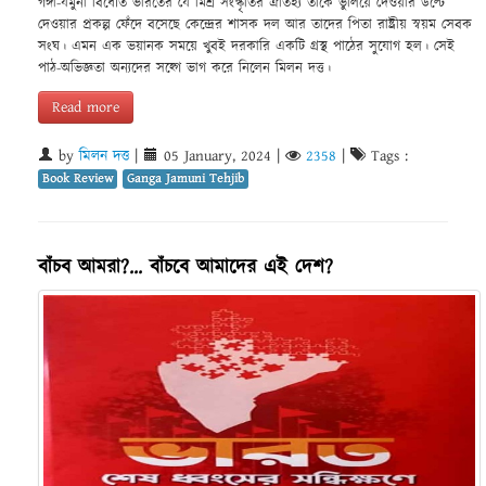
গঙ্গা-যমুনা বিধৌত ভারতের যে মিশ্র সংস্কৃতির ঐতিহ্য তাকে ভুলিয়ে দেওয়ার উল্টে
দেওয়ার প্রকল্প ফেঁদে বসেছে কেন্দ্রের শাসক দল আর তাদের পিতা রাষ্ট্রীয় স্বয়ম সেবক
সংঘ। এমন এক ভয়ানক সময়ে খুবই দরকারি একটি গ্রস্থ পাঠের সুযোগ হল। সেই
পাঠ-অভিজ্ঞতা অন্যদের সহ্গে ভাগ করে নিলেন মিলন দত্ত।
Read more
by
মিলন দত্ত
|
05 January, 2024
|
2358
|
Tags :
Book Review
Ganga Jamuni Tehjib
বাঁচব আমরা?... বাঁচবে আমাদের এই দেশ?