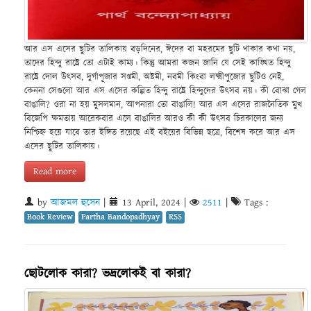
আর এস এসের ছুটির তালিকায় বড়দিনের, ঈদের বা মহরমের ছুটি থাকার কথা নয়,
তাদের হিন্দু রাষ্ট্রে তো এটাই কাম্য। কিন্তু আমরা কজন জানি যে সেই কাঙ্খিত হিন্দু
রাষ্ট্রে দোল উৎসব, দুর্গাপূজার সপ্তমী, অষ্টমী, নবমী কিংবা লক্ষ্মীপুজোর ছুটিও নেই,
কেননা সেগুলো আর এস এসের কল্পিত হিন্দু রাষ্ট্রে হিন্দুদের উৎসব নয়। কী বোঝা গেল
বাঙালি? ওরা না হয় মুসলমান, আপনারা তো বাঙালি! আর এস এসের রাজনৈতিক মুখ
বিজেপি ক্ষমতায় আরেকবার এলে বাঙালির আরও কী কী উৎসব চিরকালের জন্য
নিশ্চিহ্ন হয়ে যাবে তার ইঙ্গিত রয়েছে এই বইয়ের বিভিন্ন ছত্রে, বিশেষ করে আর এস
এসের ছুটির তালিকায়।
Read more
by
আজমল হুসেন
|
13 April, 2024
|
2511
|
Tags :
Book Review
Partha Bandopadhyay
RSS
ছোটলোক কারা? ভদ্রলোকই বা কারা?