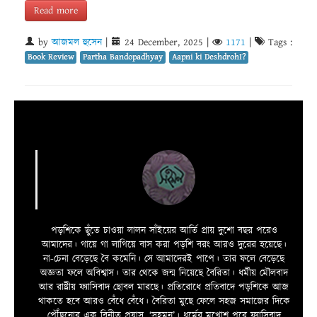
Read more
by
আজমল হুসেন
|
24 December, 2025
|
1171
|
Tags :
Book Review
Partha Bandopadhyay
Aapni ki DeshdrohI?
পড়শিকে ছুঁতে চাওয়া লালন সাঁইয়ের আর্তি প্রায় দুশো বছর পরেও
আমাদের। গায়ে গা লাগিয়ে বাস করা পড়শি বরং আরও দুরের হয়েছে।
না-চেনা বেড়েছে বৈ কমেনি। সে আমাদেরই পাপে। তার ফলে বেড়েছে
অজ্ঞতা ফলে অবিশ্বাস। তার থেকে জন্ম নিয়েছে বৈরিতা। ধর্মীয় মৌলবাদ
আর রাষ্ট্রীয় ফ্যাসিবাদ ছোবল মারছে। প্রতিরোধে প্রতিবাদে পড়শিকে আজ
থাকতে হবে আরও বেঁধে বেঁধে। বৈরিতা মুছে ফেলে সহজ সমাজের দিকে
পৌঁছনোর এক বিনীত প্রয়াস, ‘সহমন’। ধর্মের মুখোশ পরে ফ্যাসিবাদ