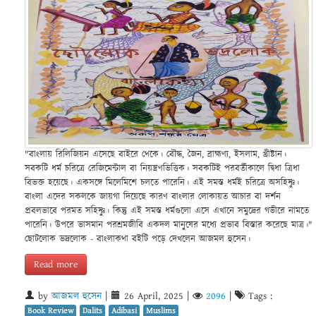
"বাংলায় রিলিজিয়ন এসেছে বাইরে থেকে। বৌদ্ধ, জৈন, ব্রাহ্মণ্য, ইসলাম, খ্রীষ্টান।
সবকটি ধর্ম চরিত্রে রেজিমেন্টাল বা নিয়ন্ত্রণভিত্তিক। সবকটিই পরবর্তীকালে দ্বিধা ত্রিধা
বিভক্ত হয়েছে। একসঙ্গে মিলেমিশে চলতে পারেনি‌। এই সমস্ত ধর্মই চরিত্রে অসহিষ্ণু।
বাংলা এদের সকলকে জায়গা দিয়েছে কারণ বাংলার লোকায়ত আচার বা দর্শন
প্রবলভাবে পরমত সহিষ্ণু। কিন্তু এই সমস্ত ধর্মগুলো এসে এখানে সমুদ্রের গভীরে নামতে
পারেনি। উপরে ভাসমান পরশ্রমজীবি একদল মানুষের মধ্যে প্রভাব বিস্তার করেছে মাত্র।"
ছোটলোক ভদ্রলোক - বাংলাকথা বইটি পড়ে দেখলেন আজমল হুসেন।
Read more
by
আজমল হুসেন
|
26 April, 2025
|
2096
|
Tags :
Book Review
Dalits
Adibasi
Muslims