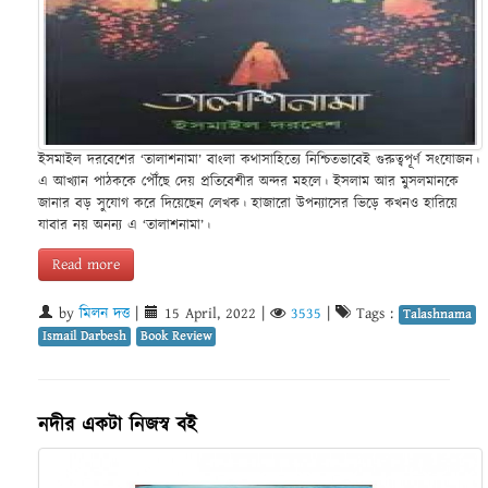
ইসমাইল দরবেশের ‘তালাশনামা’ বাংলা কথাসাহিত্যে নিশ্চিতভাবেই গুরুত্বপূর্ণ সংযোজন।
এ আখ্যান পাঠককে পৌঁছে দেয় প্রতিবেশীর অন্দর মহলে। ইসলাম আর মুসলমানকে
জানার বড় সুযোগ করে দিয়েছেন লেখক। হাজারো উপন্যাসের ভিড়ে কখনও হারিয়ে
যাবার নয় অনন্য এ ‘তালাশনামা’।
Read more
by
মিলন দত্ত
|
15 April, 2022
|
3535
|
Tags :
Talashnama
Ismail Darbesh
Book Review
নদীর একটা নিজস্ব বই