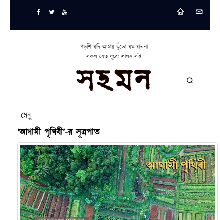
পড়শি যদি আমায় ছুঁতো যম যাতনা
সকল যেত দূরে: লালন সাঁই
মেনু
‘আগামী পৃথিবী’-র সূত্রপাত