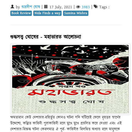
by
শুভ্রদীপ ঘোষ
|
17 July, 2021
|
3983
|
Tags :
Book Review
Nida Finds a way
Samina Mishra
শুদ্ধসত্ত্ব ঘোষের - মহাভারত আলোচনা
ক্ষমতাবান কেউ দেশাচার-বহির্ভূত কোনও ঘটনা যদি ঘটিয়েই ফেলে বৃহত্তর স্বার্থের
উদ্দেশ্যে, কল্পিত কাহিনী পুরাকাহিনী বলে মুখে মুখে প্রচলিত করে দেওয়া এবং এই
দেশাচার-বিরুদ্ধ ঘটনা কেবলমাত্র ঐ পূর্ব- কাহিনীর বিলম্বিত অধ্যায় বলে মানুষকে