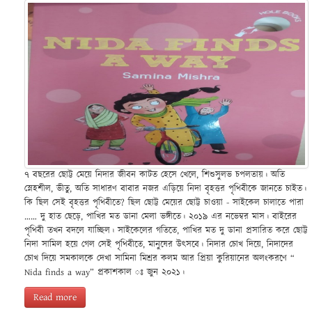
৭ বছরের ছোট্ট মেয়ে নিদার জীবন কাটত হেসে খেলে, শিশুসুলভ চপলতায়। অতি
স্নেহশীল, ভীতু, অতি সাধারণ বাবার নজর এড়িয়ে নিদা বৃহত্তর পৃথিবীকে জানতে চাইত।
কি ছিল সেই বৃহত্তর পৃথিবীতে? ছিল ছোট্ট মেয়ের ছোট্ট চাওয়া - সাইকেল চালাতে পারা
…… দু হাত ছেড়ে, পাখির মত ডানা মেলা ভঙ্গীতে। ২০১৯ এর নভেম্বর মাস। বাইরের
পৃথিবী তখন বদলে যাচ্ছিল। সাইকেলের গতিতে, পাখির মত দু ডানা প্রসারিত করে ছোট্ট
নিদা সামিল হয়ে গেল সেই পৃথিবীতে, মানুষের উৎসবে। নিদার চোখ দিয়ে, নিদাদের
চোখ দিয়ে সমকালকে দেখা সামিনা মিশ্রর কলম আর প্রিয়া কুরিয়ানের অলংকরণে “
Nida finds a way” প্রকাশকাল ঃ জুন ২০২১।
Read more