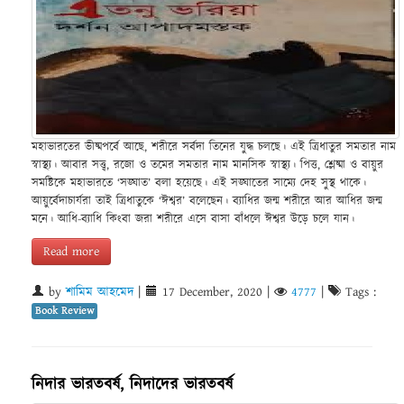
মহাভারতের ভীষ্মপর্বে আছে, শরীরে সর্বদা তিনের যুদ্ধ চলছে। এই ত্রিধাতুর সমতার নাম
স্বাস্থ্য। আবার সত্ত্ব, রজো ও তমের সমতার নাম মানসিক স্বাস্থ্য। পিত্ত, শ্লেষ্মা ও বায়ুর
সমষ্টিকে মহাভারতে ‘সঙ্ঘাত’ বলা হয়েছে। এই সঙ্ঘাতের সাম্যে দেহ সুস্থ থাকে।
আয়ুর্বেদাচার্যরা তাই ত্রিধাতুকে ‘ঈশ্বর’ বলেছেন। ব্যাধির জন্ম শরীরে আর আধির জন্ম
মনে। আধি-ব্যাধি কিংবা জরা শরীরে এসে বাসা বাঁধলে ঈশ্বর উড়ে চলে যান।
Read more
by
শামিম আহমেদ
|
17 December, 2020
|
4777
|
Tags :
Book Review
নিদার ভারতবর্ষ, নিদাদের ভারতবর্ষ