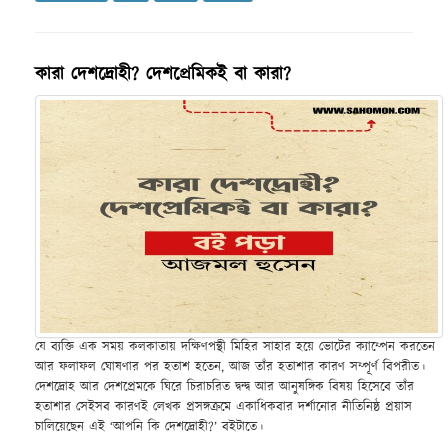
কারা দেশদ্রোহী? দেশপ্রেমিকই বা কারা?
যে ব্যক্তি এক সময় কলকাতায় দক্ষিণপন্থী মিহির সাহার হয়ে ভোটের ক্যাম্পেন করতেন
আর ফলাফল ঘোষণার পর হতাশ হতেন, আজ তাঁর হতাশার কারণ সম্পূর্ণ বিপরীত।
দেশদ্রোহ আর দেশপ্রেমকে ঘিরে চিরাচরিত দ্বন্দ্ব আর আনুষঙ্গিক বিষয় হিসেবে তাঁর
হতাশার সেইসব কারণই লেখক প্রসঙ্গক্রমে একাধিকবার দর্শানোর নীতিনিষ্ঠ প্রয়াস
চালিয়েছেন এই ‘আপনি কি দেশদ্রোহী?’ বইটাতে।