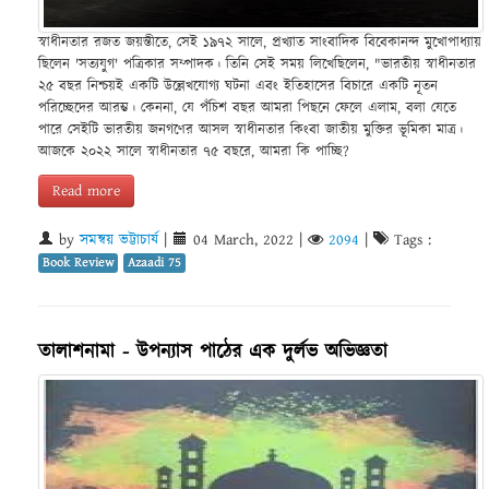
স্বাধীনতার রজত জয়ন্তীতে, সেই ১৯৭২ সালে, প্রখ্যাত সাংবাদিক বিবেকানন্দ মুখোপাধ্যায়
ছিলেন 'সত্যযুগ' পত্রিকার সম্পাদক। তিনি সেই সময় লিখেছিলেন, "ভারতীয় স্বাধীনতার
২৫ বছর নিশ্চয়ই একটি উল্লেখযোগ্য ঘটনা এবং ইতিহাসের বিচারে একটি নূতন
পরিচ্ছেদের আরম্ভ। কেননা, যে পঁচিশ বছর আমরা পিছনে ফেলে এলাম, বলা যেতে
পারে সেইটি ভারতীয় জনগণের আসল স্বাধীনতার কিংবা জাতীয় মুক্তির ভূমিকা মাত্র।
আজকে ২০২২ সালে স্বাধীনতার ৭৫ বছরে, আমরা কি পাচ্ছি?
Read more
by
সমন্বয় ভট্টাচার্য
|
04 March, 2022
|
2094
|
Tags :
Book Review
Azaadi 75
তালাশনামা - উপন্যাস পাঠের এক দুর্লভ অভিজ্ঞতা