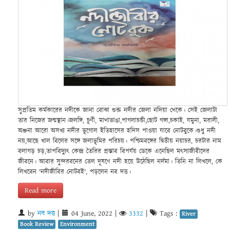
সুপ্রতিম কর্মকারের নদীকে জানা বোঝা শুরু নদীর জেলা নদিয়া থেকে। সেই জেলাটা
তার নিজের জন্মস্থান।জলঙ্গি, চূর্ণী, মাথাভাঙা,পাগলাচন্ডী,ছোট গঙ্গা,চকাই, যমুনা, মরালী,
অঞ্জনা আরো অসখ্য নদীর ভূগোল ইতিহাসের হদিস পাওয়া যাবে নোটবুকে।শুধু নদী
নয়,আছে খাল বিলের সঙ্গে জলাভূমির পরিচয়। পশ্চিমবঙ্গের দ্বিতীয় নয়াচর, চরটার নাম
বলাগড় চড়,তাপবিদ্যুৎ কেন্দ্র তৈরির প্রস্তাব বিপর্যয় ডেকে এনেছিল মৎস্যজীবীদের
জীবনে। আবার সুন্দরবনের তেল দূষণে নদী হয়ে উঠেছিল নর্দমা। তিনি না লিখলে, কে
লিখবেন 'নদীজীবির নোটবই', পড়লেন নব দত্ত।
Read more
by
নব দত্ত
|
04 June, 2022
|
3332
|
Tags :
River
Book Review
Environment