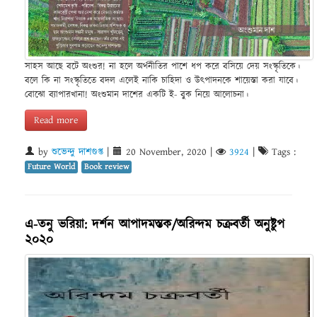
সাহস আছে বটে অংশুর! না হলে অর্থনীতির পাশে ধপ করে বসিয়ে দেয় সংস্কৃতিকে।
বলে কি না সংস্কৃতিতে বদল এলেই নাকি চাহিদা ও উৎপাদনকে শায়েস্তা করা যাবে।
বোঝো ব্যাপারখানা! অংশুমান দাশের একটি ই- বুক নিয়ে আলোচনা।
Read more
by
শুভেন্দু দাশগুপ্ত
|
20 November, 2020
|
3924
|
Tags :
Future World
Book review
এ-তনু ভরিয়া: দর্শন আপাদমস্তক/অরিন্দম চক্রবর্তী অনুষ্টুপ
২০২০