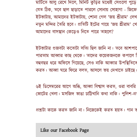
মাটিতে আলু রেখে দিলে, মিনিট কুড়ির মধ্যেই সেগুলো প
যেত ঠিক, তবে ছাল ছাড়াতে পারলে সোনায় সোহাগা - জিভ
ইটভাটায়, আমাদের ইটভাটায়, শোনা গেল 'জয় শ্রীরাম' লে
নতুন মন্দির তৈরি হবে। প্রতিটি ইটের গায়ে 'জয় শ্রীরাম'
আমাদের বাসস্থান কেড়েও নিতে পারে তাহলে?
ইটভাটার গুজবটা কতোটা সত্যি ছিল জানি না। তবে আশ
পারতাম আব্বার কাছ থেকে। তাদের কয়েকজনকে কপালে সিঁদ
বহুবছর ধরে অফিসে গিয়েছে, সেও নাকি আব্বার উপস্থিতিতে
করত। আব্বা ঘরে ফিরে বলত, আসলে ভয় দেখাতে চাইছে।
৬ই ডিসেম্বরের আগে অব্ধি, আব্বা বিশ্বাস করত, ওরা বা
ভোটের খেলা। মসজিদ ভাঙা চাট্টিখানি কথা নাকি। পুলিশ-প্র
প্রশ্নটা কাকে করত জানি না। নিজেকেই করত হয়ত। গান ভ
Like our Facebook Page