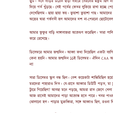
ছুটি। তবে বাড়ির উঠোন ছাড়া বাইরে বেরনোর হুকুম ছিল ন
দিয়ে গর্ত খুঁড়ছে। সেই গর্তের ভেতর লুকিয়ে রাখা হচ্ছে প
দেখেছিলাম। ছায়া ছায়া ভয়। কুয়াশা কুয়াশা গাছ। আমাদে
অস্ত্রের দ্বারা গর্ভবতী হল আমাদের দশ না-পেরনো ছোটোবেল
আমার ফুফুর বাড়ি দাঙ্গাবাজরা আক্রমণ করেছিল। তারা পাল
করে রেখেছে।
ডিসেম্বরে আমার জন্মদিন। আব্বা কথা দিয়েছিল একটা ব্য
কেনা হয়নি। আমার জন্মদিন ১১ই ডিসেম্বর। ঐদিন CAA
না!
সারা ডিসেম্বর স্কুল বন্ধ ছিল। বেশ কয়েকটা শান্তিমিছিল
মরদেরা পাহারাও দিত। যে-রাতে আব্বার ডিউটি পড়ত, মা ফ্ল
ট্যুরে গিয়েছিল? আবছা মনে পড়ছে, আমরা রাত জেগে খেল
আজ রাতেই আমাদের পাড়া আক্রান্ত হতে পারে। খবর পাওয়
ঝোলানো হল। পাড়ার মুরুব্বিরা, সঙ্গে আব্বাও ছিল, রওনা 