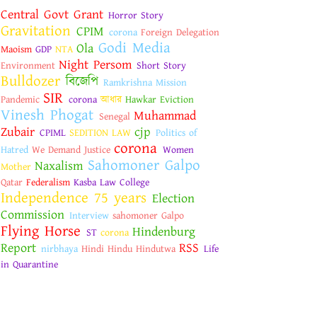
Central Govt Grant
Horror Story
Gravitation
CPIM
corona
Foreign Delegation
Godi Media
Ola
Maoism
GDP
NTA
Night Persom
Environment
Short Story
Bulldozer
বিজেপি
Ramkrishna Mission
SIR
Pandemic
corona
আধার
Hawkar Eviction
Vinesh Phogat
Muhammad
Senegal
Zubair
cjp
CPIML
SEDITION LAW
Politics of
corona
Hatred
We Demand Justice
Women
Sahomoner Galpo
Naxalism
Mother
Qatar
Federalism
Kasba Law College
Independence 75 years
Election
Commission
Interview
sahomoner Galpo
Flying Horse
Hindenburg
ST
corona
Report
RSS
nirbhaya
Hindi Hindu Hindutwa
Life
in Quarantine