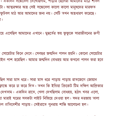
া। একদিন সন্ধেবেলা দেখেছিলাম, পাড়ার ছেলেরা আমাদের মাঠে শাবল
েটো। আত্মরক্ষার অস্ত্র সেই সন্ধেবেলা কালো কালো মানুষদের মারফত
র ফুটবল মাঠ আর আমাদের জন্য নয়। সেটি তখন অস্ত্রধারণ করেছে।
া।
িয়ে এসেছিল আমাদের এখানে। মুহুর্তের ভয় ফুফুকে সারাজীবনের রুগী
াগি সোয়েটার কিনে দেবে। সেবছর জন্মদিন পালন হয়নি। কোনো সোয়েটার
 আইন পাশ হয়েছিল। আমার জন্মদিন বোধহয় আর কখনো পালন করা হবে
 হয়েছিল সারা মাস ধরে। সারা মাস ধরে পাড়ায় পাড়ায় রাতজেগে জোয়ান
াস্কে করে চা করে দিত। তখন কি ইন্ডিয়া ক্রিকেট টিম দক্ষিণ আফ্রিকার
া দেখতাম। একদিন রাতে, খেলা দেখছিলাম বোধহয়, হঠাৎ খবর এলো,
া মাত্রই ঘরের সবকটা লাইট নিভিয়ে দেওয়া হল। সদর দরজায় তালা
দিল প্রতিবেশীর পাড়ায়। সেইরাতে পুনরায় শান্তি আলোচনা হল।