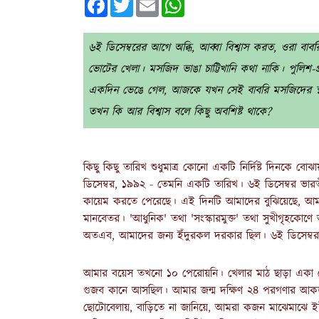
৬ই ডিসেম্বরের আগে অব্ধি, আব্বা বিশ্বাস করত, ওরা ব
ভোটের খেলা। মসজিদ ভাঙা চাট্টিখানি কথা নাকি। পুলিশ-প্র
একদিন ভেঙে গেল, আজকে যখন সেই বাবরি মসজিদের স্থানে যে
তখন কি আর বিশ্বাস বলে কিছু অবশিষ্ট থাকে?
কিছু কিছু তারিখ শুধুমাত্র কোনো একটি নির্দিষ্ট দিনকে বো
ডিসেম্বর, ১৯৯২ - তেমনি একটি তারিখ। ৬ই ডিসেম্বর ভার
কায়েম করতে পেরেছে। এই দিনটি আমাদের বুঝিয়েছে, আমরা,
মানবেতর। 'আধুনিক' তথা 'সংস্কারমুক্ত' তথা সুখীগৃহকোণে আ
অতএব, আমাদের জন্য ইঁদুরকল দরকার ছিল। ৬ই ডিসেম্ব
আমার বয়েস তখনো ১০ পেরোয়নি। খেলার মাঠ ছাড়া একা কোথ
গুজব কানে আসছিল। আমার জন্ম দক্ষিণ ২৪ পরগণার আকড়া
ছোটোবেলায়, বাড়িতে না জানিয়ে, আমরা কজন মাঝেমাঝে ইটভ