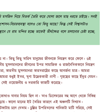
াবরি মসজিদ নিয়ে বিতর্ক তৈরি করে ঘোলা জলে মাছ ধরতে চাইছে। সবই
শাসন-বিচারব্যবস্থা বলেও তো কিছু আছে? কিন্তু সেই বিশ্বাসটাও
 রাম মন্দির হচ্ছে তাকেই তীর্থক্ষেত্র বলে চালানোর চেষ্টা হচ্ছে,
ঝায় না। কিছু কিছু তারিখ মানুষের জীবনকে নিয়ন্ত্রণ করে ফেলে। ৬ই
তীয় মুসলমানদের জীবনের উপর সামাজিক ও রাজনৈতিকভাবে নিয়ন্ত্রণ
 ভারতীয় মুসলমানরা ভারতরাষ্ট্রের কাছে আবর্জনা মাত্র। আমরা
মরা শুধুই ইতর, ঘৃণা উদ্রেককারী প্রাণী - গৃহস্থের কাছে ইঁদুর যেমন।
র সেই প্রয়োজনীয় ও দরকারি কাজটি করেছে।
াও যাবার নিয়ম ছিল না। তাও ডিসেম্বরের বহু আগে থেকে বিভিন্ন
য়। ভালো মানের ইট তৈরির কারণে এই অঞ্চলটি বিখ্যাত।
াটায় চলে যেতাম। চুল্লির উপরিতলের খানিকটা মাটি সরিয়ে, সেই