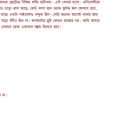
আমরা ছোটোরা বিভিন্ন ফন্দি আঁটতাম। এটা খেলার মতো। প্রতিবেশীকে
ঙ্কার গুড়ো রাখা আছে, কেউ বলত ছাদ থেকে ফুটন্ত জল ফেলতে হবে,
 কাছে একটা লাইসেন্সড বন্দুক ছিল। সেটা অনেক আগেই থানায় জমা
া। বড়ো বঁটিও ছিল না। ফলকাটার ছুরি কোনো কাজের নয়। আমি আমার
, যেভাবে হোক একখানা বল্লম কিনতে হবে।
 না।