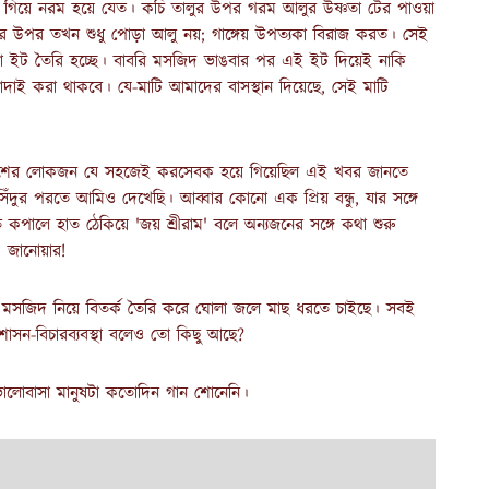
ুড়ে গিয়ে নরম হয়ে যেত। কচি তালুর উপর গরম আলুর উষ্ণতা টের পাওয়া
ের উপর তখন শুধু পোড়া আলু নয়; গাঙ্গেয় উপত্যকা বিরাজ করত। সেই
খা ইট তৈরি হচ্ছে। বাবরি মসজিদ ভাঙবার পর এই ইট দিয়েই নাকি
 খোদাই করা থাকবে। যে-মাটি আমাদের বাসস্থান দিয়েছে, সেই মাটি
পাশের লোকজন যে সহজেই করসেবক হয়ে গিয়েছিল এই খবর জানতে
ুর পরতে আমিও দেখেছি। আব্বার কোনো এক প্রিয় বন্ধু, যার সঙ্গে
 কপালে হাত ঠেকিয়ে 'জয় শ্রীরাম' বলে অন্যজনের সঙ্গে কথা শুরু
 জানোয়ার!
বরি মসজিদ নিয়ে বিতর্ক তৈরি করে ঘোলা জলে মাছ ধরতে চাইছে। সবই
শাসন-বিচারব্যবস্থা বলেও তো কিছু আছে?
ালোবাসা মানুষটা কতোদিন গান শোনেনি।