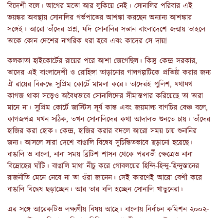
বিদেশী বলে। আগের মতো আর লুকিয়ে নেই। সোনালির পরিবার এই
ভয়ঙ্কর অবস্থায় সোনালির গর্ভপাতের আশঙ্কা করছেন অন্যান্য আশঙ্কার
সঙ্গেই। আরো তাঁদের প্রশ্ন, যদি সোনালির সন্তান বাংলাদেশে জন্মায় তাহলে
তাকে কোন দেশের নাগরিক ধরা হবে এবং কাদের সে দায়!
কলকাতা হাইকোর্টের রায়ের পরে আশা জেগেছিল। কিন্তু কেন্দ্র সরকার,
তাদের এই বাংলাদেশী ও রোহিঙ্গা তাড়ানোর গালগল্পটিকে প্রতিষ্ঠা করার জন্য
ঐ রায়ের বিরুদ্ধে সুপ্রিম কোর্টে মামলা করে। তাদেরই পুলিশ, যথাযথ
কাগজ থাকা সত্ত্বেও অবৈধভাবে সোনালিদের সীমান্তপার করিয়েছে তা তারা
মানে না। সুপ্রিম কোর্টে জাস্টিস সূর্য কান্ত এবং জয়মাল্য বাগচির বেঞ্চ বলে,
কাগজপত্র যখন সঠিক, তখন সোনালিদের কথা আদালত শুনতে চায়। তাঁদের
হাজির করা হোক। কেন্দ্র, হাজির করার বদলে আরো সময় চায় শুনানির
জন্য। আসলে সারা দেশে বাঙালি বিদ্বেষ সুচিন্তিতভাবে ছড়ানো হয়েছে।
বাঙালি ও বাংলা, নানা সময় ব্রিটিশ শাসন থেকে পরবর্তী ক্ষেত্রেও নানা
বিদ্রোহের ঘাঁটি। বাঙালি মাথা নীচু করে গোবলয়ের হিন্দি-হিন্দু-হিন্দুস্তানের
রাজনীতি মেনে নেবে না তা ওঁরা জানেন। সেই কারণেই আরো বেশী করে
বাঙালি বিদ্বেষ ছড়াচ্ছেন। আর তার বলি হচ্ছেন সোনালি খাতুনেরা।
এর সঙ্গে আরেকটিও লক্ষ্যণীয় বিষয় আছে। বাংলায় নির্বাচন কমিশন ২০০২-