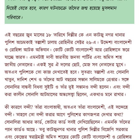
দিয়েই যেতে হবে, কারণ ঘটনাচক্রে তাঁদের জন্ম হয়েছে মুসলমান
পরিবারে।
এই বছরের জুন মাসের ১৮ তারিখে দিল্লীর কে এন কাটজু নগর থানার
পুলিশ আচমকাই তল্লাশী চালায় রোহিনীর সেক্টর ২৬-এ। উদ্দেশ্য বাংলাদেশী
ও রোহিঙ্গা আটক অভিযান। কোটি কোটি বাংলাদেশী আর রোহিঙ্গাতে ভরে
যাচ্ছে ভারত। এমনটাই দাবী ভারতীয় জনতা পার্টির এবং অমিত শাহ
জাতীয় নেতাদের। একই সুর ঐ দলের ছোট, মেজ সব নেতাদের মুখে।
অতএব পুলিশকে তো কাজ দেখাতেই হবে। সুতরাং তল্লাশী এবং সোনালি
খাতুন, দানিশ শেখ ও তাঁদের আট বছরের সন্তান সালিমকে গ্রেপ্তার। সঙ্গে
সোনালির বান্ধবী বিধবা সুইটি ও তাঁর দুই সন্তানও বন্দী হলেন। এবং বন্দী
করা কালীন সোনালি আটমাসের অন্তঃসত্ত্বা ছিলেন, একথাও মনে রাখার।
কী কারণে বন্দী? তাঁরা বাংলাভাষী, অতএব তাঁরা বাংলাদেশী, এই সন্দেহে
বন্দী। তাহলে তো বন্দী করার আগে পুলিশের কাগজপত্র দেখার কথা?
সোনালিরা আধার কার্ড, ভোটার কার্ড সবই দেখিয়েছিলেন। এমনকি তাঁদের
প্যান কার্ডও আছে। তবু কাটজুনগর থানার পুলিশ দিল্লীর বিজেপি সরকার
এবং কেন্দ্রের স্বরাষ্ট্রমন্ত্রী অমিত শাহের কোটি কোটি বাংলাদেশী ও রোহিঙ্গার