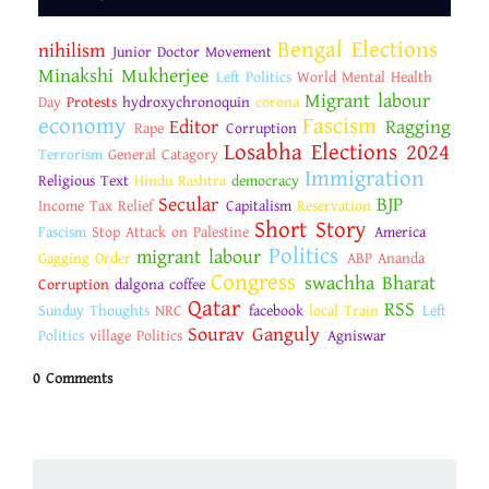
Bengal Elections
nihilism
Junior Doctor Movement
Minakshi Mukherjee
Left Politics
World Mental Health
Migrant labour
Day
Protests
hydroxychronoquin
corona
economy
Fascism
Editor
Ragging
Rape
Corruption
Losabha Elections 2024
Terrorism
General Catagory
Immigration
Religious Text
Hindu Rashtra
democracy
Secular
BJP
Income Tax Relief
Capitalism
Reservation
Short Story
Fascism
Stop Attack on Palestine
America
Politics
migrant labour
Gagging Order
ABP Ananda
Congress
swachha Bharat
Corruption
dalgona coffee
Qatar
RSS
Sunday Thoughts
NRC
facebook
local Train
Left
Sourav Ganguly
Politics
village Politics
Agniswar
0 Comments