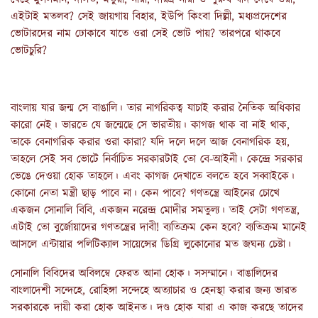
এইটাই মতলব? সেই জায়গায় বিহার, ইউপি কিংবা দিল্লী, মধ্যপ্রদেশের
ভোটারদের নাম ঢোকাবে যাতে ওরা সেই ভোট পায়? তারপরে থাকবে
ভোটচুরি?
বাংলায় যার জন্ম সে বাঙালি। তার নাগরিকত্ব যাচাই করার নৈতিক অধিকার
কারো নেই। ভারতে যে জন্মেছে সে ভারতীয়। কাগজ থাক বা নাই থাক,
তাকে বেনাগরিক করার ওরা কারা? যদি দলে দলে আজ বেনাগরিক হয়,
তাহলে সেই সব ভোটে নির্বাচিত সরকারটাই তো বে-আইনী। কেন্দ্রে সরকার
ভেঙে দেওয়া হোক তাহলে। এবং কাগজ দেখাতে বলতে হবে সব্বাইকে।
কোনো নেতা মন্ত্রী ছাড় পাবে না। কেন পাবে? গণতন্ত্রে আইনের চোখে
একজন সোনালি বিবি, একজন নরেন্দ্র মোদীর সমতুল্য। তাই সেটা গণতন্ত্র,
এটাই তো বুর্জোয়াদের গণতন্ত্রের দাবী! ব্যতিক্রম কেন হবে? ব্যতিক্রম মানেই
আসলে এন্টায়ার পলিটিক্যাল সায়েন্সের ডিগ্রি লুকোনোর মত জঘন্য চেষ্টা।
সোনালি বিবিদের অবিলম্বে ফেরত আনা হোক। সসম্মানে। বাঙালিদের
বাংলাদেশী সন্দেহে, রোহিঙ্গা সন্দেহে অত্যাচার ও হেনস্থা করার জন্য ভারত
সরকারকে দায়ী করা হোক আইনত। দণ্ড হোক যারা এ কাজ করছে তাদের