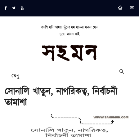
পড়শি যদি আমায় ছুঁতো যম যাতনা সকল যেত
দূরে: লালন সাঁই
মেনু
সোনালি খাতুন, নাগরিকত্ব, নির্বাচনী
তামাশা