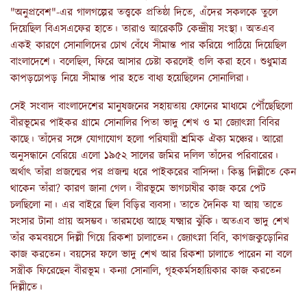
"অনুপ্রবেশ"-এর গালগল্পের তত্ত্বকে প্রতিষ্ঠা দিতে, এঁদের সকলকে তুলে
দিয়েছিল বিএসএফের হাতে। তারাও আরেকটি কেন্দ্রীয় সংস্থা। অতএব
একই কারণে সোনালিদের চোখ বেঁধে সীমান্ত পার করিয়ে পাঠিয়ে দিয়েছিল
বাংলাদেশে। বলেছিল, ফিরে আসার চেষ্টা করলেই গুলি করা হবে। শুধুমাত্র
কাপড়চোপড় নিয়ে সীমান্ত পার হতে বাধ্য হয়েছিলেন সোনালিরা।
সেই সংবাদ বাংলাদেশের মানুষজনের সহায়তায় ফোনের মাধ্যমে পৌঁছেছিলো
বীরভূমের পাইকর গ্রামে সোনালির পিতা ভাদু শেখ ও মা জ্যোৎস্না বিবির
কাছে। তাঁদের সঙ্গে যোগাযোগ হলো পরিযায়ী শ্রমিক ঐক্য মঞ্চের। আরো
অনুসন্ধানে বেরিয়ে এলো ১৯৫২ সালের জমির দলিল তাঁদের পরিবারের।
অর্থাৎ তাঁরা প্রজন্মের পর প্রজন্ম ধরে পাইকরের বাসিন্দা। কিন্তু দিল্লীতে কেন
থাকেন তাঁরা? কারণ জানা গেল। বীরভূমে ভাগচাষীর কাজ করে পেট
চলছিলো না। এর বাইরে ছিল বিড়ির ব্যবসা। তাতে দৈনিক যা আয় তাতে
সংসার টানা প্রায় অসম্ভব। তারমধ্যে আছে যক্ষ্মার ঝুঁকি। অতএব ভাদু শেখ
তাঁর কমবয়সে দিল্লী গিয়ে রিকশা চালাতেন। জ্যোৎস্না বিবি, কাগজকুড়োনির
কাজ করতেন। বয়সের ফলে ভাদু শেখ আর রিকশা চালাতে পারেন না বলে
সস্ত্রীক ফিরেছেন বীরভূম। কন্যা সোনালি, গৃহকর্মসহায়িকার কাজ করতেন
দিল্লীতে।