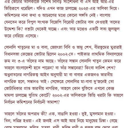
এর ভোটার তালিকাকে বিশেষ নিবিড় সংশোধনী বা এস আই আর-এর
ভিত্তিরূপে ধরেছিল। যদিও এখন কাজ চালাচ্ছে ২০২৫-এর তালিকা দিয়ে।
কমিশনের নানা কথা ও আচরণের মধ্যে কোনো সঙ্গতি নেই। বাংলায়
যেনতেন করে বিপুল সংখ্যক বিজেপি বিরোধী ভোটার বাদ দেওয়াই তাদের
উদ্দেশ্য কি? প্রশ্নটা থেকেই যাচ্ছে। এবং তার মধ্যেও একটি সত্য জ্বলজ্বল
করে বেরিয়ে এসেছে।
সোনালি খাতুনের মা ও বাবা, জ্যোৎস্না বিবি ও ভাদু শেখ, বীরভূমের মুরারাই
বিধানসভা কেন্দ্রের ভোটার ছিলেন ২০০২-তে। পাইকার প্রাথমিক বিদ্যালয়ের
রুম নং ৩-এ তাঁদের নাম আছে। তাঁদের সন্তান সোনালি খাতুন কেমন করে
তাহলে বাংলাদেশী হতে পারেন? বা তাঁর সন্তানেরা? কিংবা দানিশ শেখ?
অধুনাতনের নাগরিকত্ব আইন অনুযায়ী মা বা বাবার একজনও ভারতীয়
নাগরিক হলে, সন্তানও তাই। সেক্ষেত্রে সোনালির মা-বাবা দু'জনেই তো
ভোটাধিকার প্রাপ্ত ভারতীয় নাগরিক, তাহলে কোন যুক্তিতে এখনো কেন্দ্র
মামলা চালাচ্ছে সুপ্রিম কোর্টে? ২০০২-এর তালিকাকে ভিত্তি ধরাটা কি তাহলে
নির্বাচন কমিশনের নির্বাচনী তামাশা?
তাহলে তাঁদের অপরাধ কী? এক, বাঙালি হওয়া। দুই, মুসলমান হওয়া।
তিন, দরিদ্র হওয়া। এই জন্যই এস আই আর নিয়ে মানুষের চিন্তা। বেছে
বেছে মুসলমান, দলিত, মতুয়া, নারী, দরিদ্র নারী ও পুরুষ বাদ দেবে ওরা,