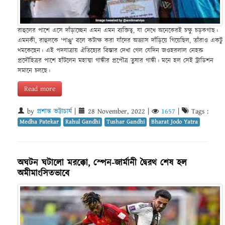
রাহুলের পাশে এসে দাঁড়াচ্ছেন এমন এমন ব্যক্তিত্ব, যা দেখে অনেকেরই চক্ষু চড়কগাছ।
এমনকী, রাহুলকে 'পাপ্পু' বলে কটাক্ষ করা যাঁদের অভ্যাস দাঁড়িয়ে গিয়েছিল, তাঁরাও একটু
থমকেছেন। এই পদযাত্রায় ঐতিহ্যের বিস্তার দেখা গেল যেদিন জওহরলাল নেহরু
প্রদৌহিত্রর পাশে হাঁটলেন মহাত্মা গান্ধীর প্রপৌত্র তুষার গান্ধী। মনে হল সেই ট্রাডিশন
সমানে চলছে।
Read more
by
প্রশান্ত ভট্টাচার্য
|
28 November, 2022
|
1657
|
Tags :
Medha Patekar
Rahul Gandhi
Tushar Gandhi
Bharat Jodo Yatra
অঘটন ঘটালো মরক্কো, স্পেন-জার্মানী দ্বৈরথ শেষ হল
অমীমাংসিতভাবে