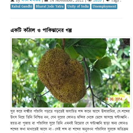
by
দর্শন মন্দকর
|
14 November, 2022
|
2020
|
Tags :
Rahul Gandhi
Bharat Jodo Yatra
Unity of India
Unemployment
একটি কাঁঠাল ও পাকিস্তানের গল্প
সুর করে লক্ষ্মীর পাঁচালি পড়তে পড়তেই অযাচিত শব্দ কানে আসে ঊষারানির, যে-শব্দের
উৎস নিয়ে তিনি নিশ্চিত নন, যেন দূরের কোনও মন্দির থেকে ভেসে আসছে ঘণ্টাধ্বনি।
হয়ত-বা পূজায় বা পাঁচালির সুরে তিনি এমনই বিভোর যে ঘন্টাধ্বনি ছাড়া অন্য কোনও
শব্দের কথা মাথাতেই আসে না। সেই শব্দ বা শব্দের অনুরণন পাঁচালির সুরকে অতিক্রম