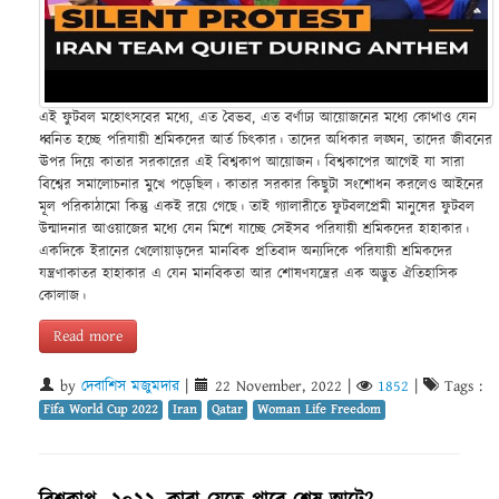
এই ফুটবল মহোৎসবের মধ্যে, এত বৈভব, এত বর্ণাঢ্য আয়োজনের মধ্যে কোথাও যেন
ধ্বনিত হচ্ছে পরিযায়ী শ্রমিকদের আর্ত চিৎকার। তাদের অধিকার লঙ্ঘন, তাদের জীবনের
ঊপর দিয়ে কাতার সরকারের এই বিশ্বকাপ আয়োজন। বিশ্বকাপের আগেই যা সারা
বিশ্বের সমালোচনার মুখে পড়েছিল। কাতার সরকার কিছুটা সংশোধন করলেও আইনের
মূল পরিকাঠামো কিন্তু একই রয়ে গেছে। তাই গ্যালারীতে ফুটবলপ্রেমী মানুষের ফুটবল
উন্মাদনার আওয়াজের মধ্যে যেন মিশে যাচ্ছে সেইসব পরিযায়ী শ্রমিকদের হাহাকার।
একদিকে ইরানের খেলোয়াড়দের মানবিক প্রতিবাদ অন্যদিকে পরিযায়ী শ্রমিকদের
যন্ত্রণাকাতর হাহাকার এ যেন মানবিকতা আর শোষণযন্ত্রের এক অদ্ভুত ঐতিহাসিক
কোলাজ।
Read more
by
দেবাশিস মজুমদার
|
22 November, 2022
|
1852
|
Tags :
Fifa World Cup 2022
Iran
Qatar
Woman Life Freedom