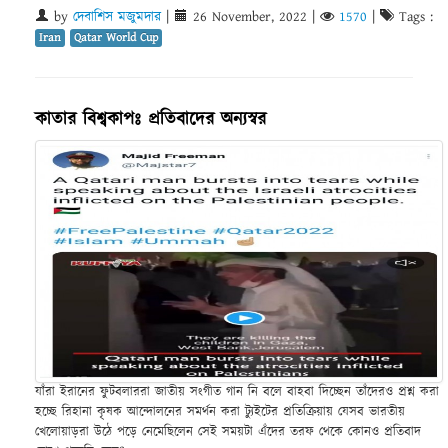
by
দেবাশিস মজুমদার
|
26 November, 2022
|
1570
|
Tags :
Iran
Qatar World Cup
কাতার বিশ্বকাপঃ প্রতিবাদের অন্যস্বর
যাঁরা ইরানের ফুটবলাররা জাতীয় সংগীত গান নি বলে বাহবা দিচ্ছেন তাঁদেরও প্রশ্ন করা
হচ্ছে রিহানা কৃষক আন্দোলনের সমর্থন করা ট্যুইটের প্রতিক্রিয়ায় যেসব ভারতীয়
খেলোয়াড়রা উঠে পড়ে নেমেছিলেন সেই সময়টা এঁদের তরফ থেকে কোনও প্রতিবাদ