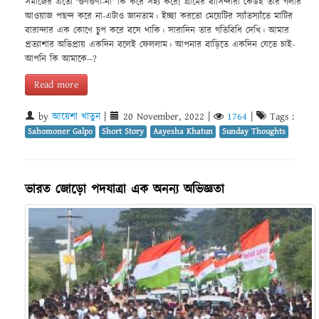
সমাজের এতো ‘গুণগুণা-না’ কি করে সহ্য করে! গ্রামের বাসিন্দারা কেউই তার গলার
আওয়াজ পছন্দ করে না-এটাও জানতাম। ইচ্ছা করতো মেয়েটির স্যাঁতস্যাঁতে মাটির
বারান্দার এক কোণে চুপ করে বসে থাকি। সারাদিন তার গতিবিধি দেখি। আমার
প্রত্যাশার অভিপ্রায় একদিন বলেই ফেললাম। আপনার বাড়িতে একদিন যেতে চাই-
আপনি কি আমাকে--?
Read more
by
আয়েশা খাতুন
|
20 November, 2022
|
1764
|
Tags :
Sahomoner Galpo
Short Story
Aayesha Khatun
Sunday Thoughts
ভারত জোড়ো পদযাত্রা এক অনন্য অভিজ্ঞতা