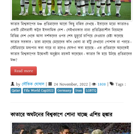
কাতার বিশ্বকাপের মঞ্চ প্রতিবাদের আরো কিছু নজির দেখছে। ইরানের মতো কাতারও
একটি মৌলবাদী কট্টর ইসলামিক দেশ। সেইখানকার নানা প্রতিক্রিয়াশীল নিয়মকে
বিভিন্ন দেশ থেকে আসা দর্শকদের ওপর শেষ মুহূর্তে চাপিয়ে দেওয়ার চেষ্টা করেছে
কাতার সরকার। তারা বলেছে মেয়েদের কাঁধ খোলা বা হাঁটু দেখানো পোশাক না পরতে।
স্টেডিয়ামে মদ্যপান করা যাবে না বলেও ঘোষণা করা হয়েছে। এর প্রতিবাদে অনেকেই
কাতার বিশ্বকাপের উদ্বোধনী অনুষ্ঠান বয়কট করেছেন। কাতার কি হয়ে উঠছে প্রতিবাদের
মঞ্চ?
Read more
by
সৌভিক ঘোষাল
|
24 November, 2022
|
1808
|
Tags :
Qatar
Fifa World Cup2022
Germany
Iran
LGBTQ
কাতারে অঘটনের বিশ্বকাপে শোনা যাচ্ছে এশিয় হুঙ্কার