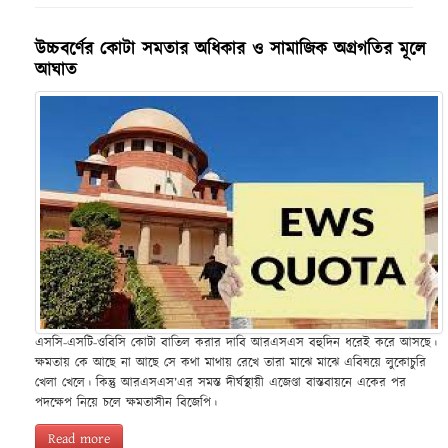
উচ্চবর্ণের কোটা সমতার অধিকার ও সামাজিক অগ্রগতির মূলে
আঘাত
এসসি-এসটি-ওবিসি কোটা বাতিল করার দাবি আরএসএস বহুদিন ধরেই করে আসছে।
ক্ষমতায় কে আছে না আছে সে কথা মাথায় রেখে তারা মাঝে মাঝে এবিষয়ে লুকোচুরি
খেলা খেলে। কিন্তু আরএসএস’এর সমস্ত দীর্ঘস্থায়ী এজেণ্ডা বাস্তবায়নে একের পর
পদক্ষেপ নিয়ে চলে ক্ষমতাসীন বিজেপি।
Read more