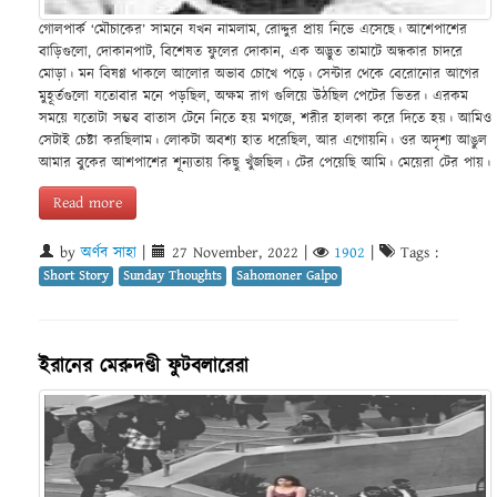
গোলপার্ক ‘মৌচাকের’ সামনে যখন নামলাম, রোদ্দুর প্রায় নিভে এসেছে। আশেপাশের
বাড়িগুলো, দোকানপাট, বিশেষত ফুলের দোকান, এক অদ্ভুত তামাটে অন্ধকার চাদরে
মোড়া। মন বিষণ্ণ থাকলে আলোর অভাব চোখে পড়ে। সেন্টার থেকে বেরোনোর আগের
মুহূর্তগুলো যতোবার মনে পড়ছিল, অক্ষম রাগ গুলিয়ে উঠছিল পেটের ভিতর। এরকম
সময়ে যতোটা সম্ভব বাতাস টেনে নিতে হয় মগজে, শরীর হালকা করে দিতে হয়। আমিও
সেটাই চেষ্টা করছিলাম। লোকটা অবশ্য হাত ধরেছিল, আর এগোয়নি। ওর অদৃশ্য আঙুল
আমার বুকের আশপাশের শূন্যতায় কিছু খুঁজছিল। টের পেয়েছি আমি। মেয়েরা টের পায়।
Read more
by
অর্ণব সাহা
|
27 November, 2022
|
1902
|
Tags :
Short Story
Sunday Thoughts
Sahomoner Galpo
ইরানের মেরুদণ্ডী ফুটবলারেরা