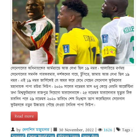
সেনেগালের অধিনায়কের আর্মব্যান্ডে আজ লেখা ছিল ১৯ নম্বর। গ্যালারিতে বর্ণময়
সেনেগালের সমর্থক পারফরমার, দর্শকদের গায়ে, টুপিতে, জামায় আজ লেখা ছিল ১৯
নম্বর। এই ১৯ নম্বর জার্সিকেই যে অমর করে রেখে গেছেন সেনেগাল ফুটবলের
মহানায়ক পাপা বউবা দিউপ। ২০২০ সালের নভেম্বর মাস শুধু কেড়ে নেয়নি আর্জেন্টিনা
তথা বিশ্বফুটবলের রাজপুত্র দিয়েগো মারাদোনাকে। ২৫ নভেম্বর মারাদোনার মৃত্যুর ঠিক
চারদিন পরে ২৯ নভেম্বর ২০২০ তারিখে শেষ নিঃশ্বাস ত্যাগ করেছিলেন সেনেগাল
ফুটবলকে নতুন উচ্চতায় পৌছে দেওয়া সৈনিক পাপা দিউপ।
Read more
by
দেবাশিস মজুমদার
|
30 November, 2022
|
1626
|
Tags :
Senegal
Qatar World Cup
African Lions
papa diop