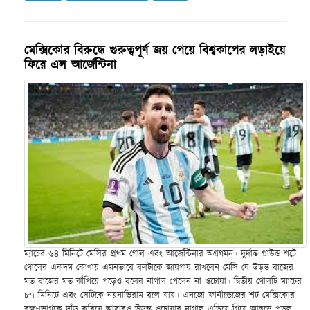
মেক্সিকোর বিরুদ্ধে গুরুত্বপূর্ণ জয় পেয়ে বিশ্বকাপের লড়াইয়ে
ফিরে এল আর্জেন্টিনা
ম্যাচের ৬৪ মিনিটে মেসির প্রথম গোল এবং আর্জেন্টিনার অগ্রগমন। দুর্দান্ত গ্রাউন্ড শটে
গোলের একদম কোণায় এমনভাবে বলটাকে জায়গায় রাখলেন মেসি যে উড়ন্ত বাজের
মত বাজের মত ঝাঁপিয়ে পড়েও বলের নাগাল পেলেন না ওচোয়া। দ্বিতীয় গোলটি ম্যাচের
৮৭ মিনিটে এবং সেটিকে নয়নাভিরাম বলে যায়। এনজো ফার্নান্ডেজের শট মেক্সিকোর
রক্ষণভাগকে দাঁড় করিয়ে আবারও উড়ন্ত ওচোয়ার নাগাল এড়িয়ে গিয়ে আছড়ে পড়ল