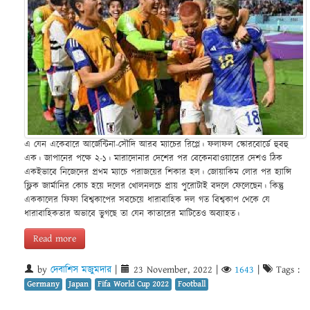
এ যেন একেবারে আর্জেন্টিনা-সৌদি আরব ম্যাচের রিপ্লে। ফলাফল স্কোরবোর্ডে হুবহু
এক। জাপানের পক্ষে ২-১। মারাদোনার দেশের পর বেকেনবাওয়ারের দেশও ঠিক
একইভাবে নিজেদের প্রথম ম্যাচে পরাজয়ের শিকার হল। জোয়াকিম লোর পর হ্যান্সি
ফ্লিক জার্মানির কোচ হয়ে দলের খোলনলচে প্রায় পুরোটাই বদলে ফেলেছেন। কিন্তু
এককালের ফিফা বিশ্বকাপের সবচেয়ে ধারাবাহিক দল গত বিশ্বকাপ থেকে যে
ধারাবাহিকতার অভাবে ভুগছে তা যেন কাতারের মাটিতেও অব্যাহত।
Read more
by
দেবাশিস মজুমদার
|
23 November, 2022
|
1643
|
Tags :
Germany
Japan
Fifa World Cup 2022
Football