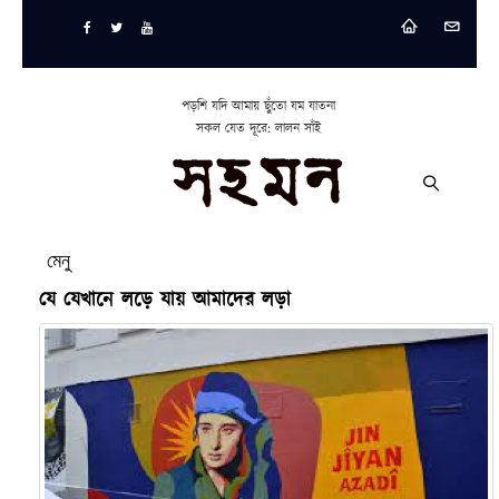
পড়শি যদি আমায় ছুঁতো যম যাতনা
সকল যেত দূরে: লালন সাঁই
মেনু
যে যেখানে লড়ে যায় আমাদের লড়া