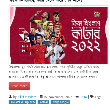
বিশ্বকাপ- ২০২২, কারা যেতে পারে শেষ আটে?
বিশ্বকাপের মুল পর্বের খেলা শুরু হয়ে গেছে। সারা পৃথিবীর মানুষ তাকিয়ে আছে
কাতারের দিকে। কারা যাবে শেষ আটে, কারা যাবে শেষ চারে, সেই নিয়ে চলছে
আলোচনা। তারই প্রাথমিক কিছু আলোচনা থাকলো সৌভিক ঘোষালের কলমে।
Read more
by
সৌভিক ঘোষাল
|
22 November, 2022
|
1646
|
Tags :
FiFa world CUp 2022
Football
Group League