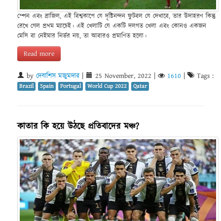
স্পেন এবং ব্রাজিল, এই বিশ্বকাপে যে দৃষ্টিনন্দন ফুটবল যে দেখাবে, তার উদাহরণ কিন্তু
রেখে গেল প্রথম ম্যাচেই। এই খেলাটি যে একটি দলগত খেলা এবং কোনও একজন
মেসি বা নেইমার নির্ভর নয়, তা আবারও প্রমাণিত হলো।
Read more
by
দেবাশিস মজুমদার
|
25 November, 2022
|
1610
|
Tags :
Brazil
Spain
Portugal
World Cup 2022
Qatar
কাতার কি হয়ে উঠছে প্রতিবাদের মঞ্চ?