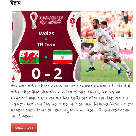
ইরান
প্রথম ম্যাচে জাতীয় সঙ্গীতের সময় তাদের দেশের মেয়েদের সামাজিক স্বাধীনতার প্রশ্নে
জাতীয় সঙ্গীতে নীরব থেকে অভিনব মানবিক প্রতিবাদ জানিয়ে ফুটবল বিশ্ব সহ
মানবতাবাদী মানুষের হৃদয় জয় করে নিয়েছিল ইরানের ফুটবলাররা। কিন্তু তারা যদি
বিশ্বকাপের মঞ্চে ভালো কিছু করে দেখাতে না পারে তাহলে নিঃসন্দেহে নিজেদের দেশের
সরকারের রোষের শিকার যে তাদের কিছু মাত্রায় হতে হবে তা ইরানের খেলোয়াড়রাও
ভালোই জানেন।
Read more