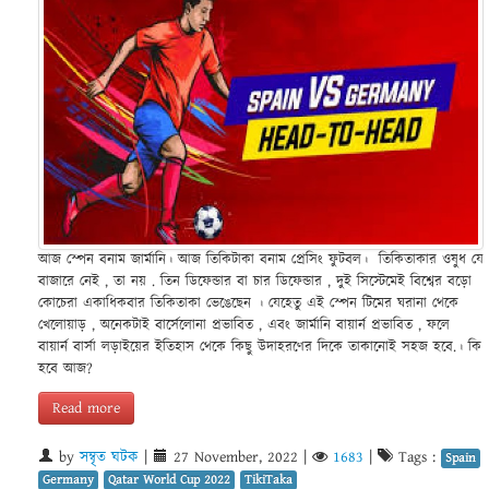
আজ স্পেন বনাম জার্মানি। আজ তিকিটাকা বনাম প্রেসিং ফুটবল। তিকিতাকার ওষুধ যে
বাজারে নেই , তা নয় . তিন ডিফেন্ডার বা চার ডিফেন্ডার , দুই সিস্টেমেই বিশ্বের বড়ো
কোচেরা একাধিকবার তিকিতাকা ভেঙেছেন । যেহেতু এই স্পেন টিমের ঘরানা থেকে
খেলোয়াড় , অনেকটাই বার্সেলোনা প্রভাবিত , এবং জার্মানি বায়ার্ন প্রভাবিত , ফলে
বায়ার্ন বার্সা লড়াইয়ের ইতিহাস থেকে কিছু উদাহরণের দিকে তাকানোই সহজ হবে.। কি
হবে আজ?
Read more
by
সম্বৃত ঘটক
|
27 November, 2022
|
1683
|
Tags :
Spain
Germany
Qatar World Cup 2022
TikiTaka