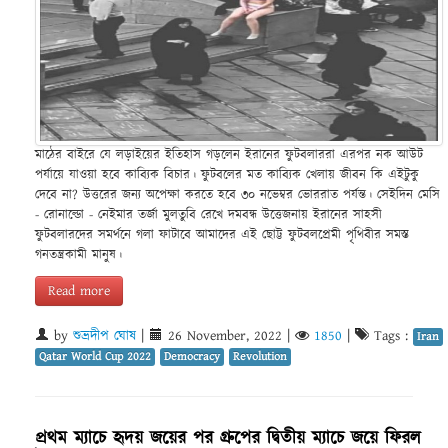
মাঠের বাইরে যে লড়াইয়ের ইতিহাস গড়লেন ইরানের ফুটবলাররা এরপর নক আউট
পর্যায়ে যাওয়া হবে কাব্যিক বিচার। ফুটবলের মত কাব্যিক খেলায় জীবন কি এইটুকু
দেবে না? উত্তরের জন্য অপেক্ষা করতে হবে ৩০ নভেম্বর ভোররাত পর্যন্ত। সেইদিন মেসি
- রোনাল্ডো - নেইমার তর্জা মুলতুবি রেখে দমবন্ধ উত্তেজনায় ইরানের সাহসী
ফুটবলারদের সমর্থনে গলা ফাটাবে আমাদের এই ছোট্ট ফুটবলপ্রেমী পৃথিবীর সমস্ত
গনতন্ত্রকামী মানুষ।
Read more
by
শুভ্রদীপ ঘোষ
|
26 November, 2022
|
1850
|
Tags :
Iran
Qatar World Cup 2022
Democracy
Revolution
প্রথম ম্যাচে হৃদয় জয়ের পর গ্রুপের দ্বিতীয় ম্যাচে জয়ে ফিরল