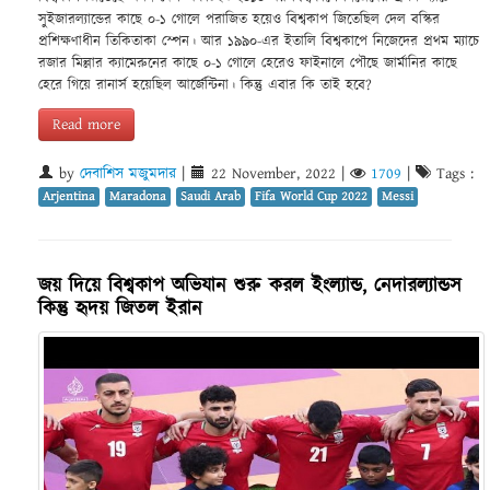
সুইজারল্যান্ডের কাছে ০-১ গোলে পরাজিত হয়েও বিশ্বকাপ জিতেছিল দেল বস্কির
প্রশিক্ষণাধীন তিকিতাকা স্পেন। আর ১৯৯০-এর ইতালি বিশ্বকাপে নিজেদের প্রথম ম্যাচে
রজার মিল্লার ক্যামেরুনের কাছে ০-১ গোলে হেরেও ফাইনালে পৌছে জার্মানির কাছে
হেরে গিয়ে রানার্স হয়েছিল আর্জেন্টিনা। কিন্তু এবার কি তাই হবে?
Read more
by
দেবাশিস মজুমদার
|
22 November, 2022
|
1709
|
Tags :
Arjentina
Maradona
Saudi Arab
Fifa World Cup 2022
Messi
জয় দিয়ে বিশ্বকাপ অভিযান শুরু করল ইংল্যান্ড, নেদারল্যান্ডস
কিন্তু হৃদয় জিতল ইরান