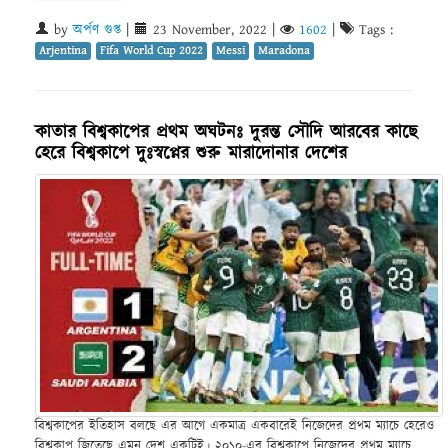
by
অর্পণ গুপ্ত
|
23 November, 2022
|
1602
|
Tags :
Arjentina
Fifa World Cup 2022
Messi
Maradona
কাতার বিশ্বকাপের প্রথম অঘটনঃ দুরন্ত সৌদি আরবের কাছে
হেরে বিশ্বকাপে দুঃস্বপ্নের শুরু মারাদোনার দেশের
বিশ্বকাপের ইতিহাস বলছে এর আগে একমাত্র একবারেই নিজেদের প্রথম ম্যাচে হেরেও
বিশ্বকাপ জিতেছে এমন দেশ একটিই। ২০১০-এর বিশ্বকাপে নিজেদের প্রথম ম্যাচে