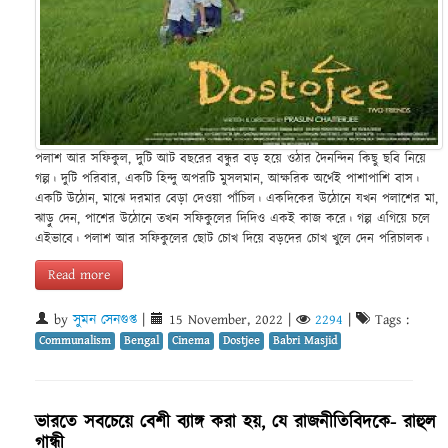
পলাশ আর সফিকুল, দুটি আট বছরের বন্ধুর বড় হয়ে ওঠার দৈনন্দিন কিছু ছবি নিয়ে
গল্প। দুটি পরিবার, একটি হিন্দু অপরটি মুসলমান, আক্ষরিক অর্থেই পাশাপাশি বাস।
একটি উঠোন, মাঝে দরমার বেড়া দেওয়া পাঁচিল। একদিকের উঠোনে যখন পলাশের মা,
ঝাড়ু দেন, পাশের উঠোনে তখন সফিকুলের দিদিও একই কাজ করে। গল্প এগিয়ে চলে
এইভাবে। পলাশ আর সফিকুলের ছোট চোখ দিয়ে বড়দের চোখ খুলে দেন পরিচালক।
Read more
by
সুমন সেনগুপ্ত
|
15 November, 2022
|
2294
|
Tags :
Communalism
Bengal
Cinema
Dostjee
Babri Masjid
ভারতে সবচেয়ে বেশী ব্যাঙ্গ করা হয়, যে রাজনীতিবিদকে- রাহুল
গান্ধী