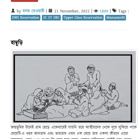
by
মলয় তেওয়ারী
|
21 November, 2022
|
1809
|
Tags :
EWS Reservation
SC ST OBC
Upper Class Reservation
Manusmriti
হাম্বুড়ি
জন্মভূমির টানেই গ্রাম ছেড়ে একেবারেই যায়নি তবে আত্মীয়দের থেকে দূরে লুকিয়ে থাকে
মেয়েটি-এ খবর জানতাম এবং ভাবতাম এমন এক মেয়ে তার একলা জীবনে এতো