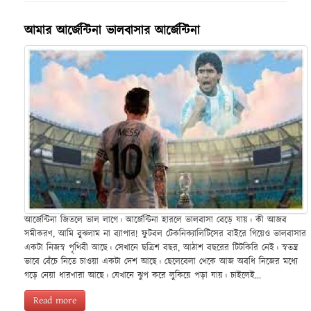
আমার আর্জেন্টিনা ভালবাসার আর্জেন্টিনা
আর্জেন্টিনা জিতলে ভাল লাগে। আর্জেন্টিনা হারলে ভালবাসা বেড়ে যায়। কী আজব
সমীকরণ, আমি বুঝলাম না ব্যাপার! ফুটবল টেকনিক্যালিটিসের বাইরে গিয়েও ভালবাসার
একটা নিজস্ব পৃথিবী আছে। সেখানে ছত্রিশ বছর, আঠাশ বছরের টিটকিরি নেই। স্বতন্ত্র
ভাবে বেঁচে নিতে চাওয়া একটা দেশ আছে। ছেলেবেলা থেকে আজ অবধি নিজের মধ্যে
গড়ে নেয়া ধারণারা আছে। যেখানে ঝুপ করে লুকিয়ে পড়া যায়। চাইলেই...
Read more