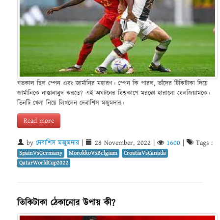
গতকাল ছিল স্পেন এবং জার্মানির মহারণ। স্পেন কি পারল, তাঁদের টিকিটাকা দিয়ে
জার্মানিকে নাস্তানাবুদ করতে? এই অঘটনের বিশ্বকাপে মরক্কো হারালো বেলজিয়ামকে।
তিনটি খেলা নিয়ে লিখলেন দেবাশিস মজুমদার।
Read more
by
দেবাশিস মজুমদার
|
28 November, 2022
|
1600
|
Tags :
SpainVsGermany
MorokkoVsBelgium
CroatiaVsCanada
QatarWorldCup2022
তিকিটাকা ঠেকানোর উপায় কী?