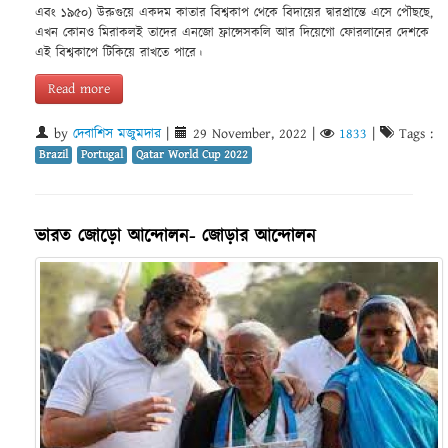
এবং ১৯৫০) উরুগুয়ে একদম কাতার বিশ্বকাপ থেকে বিদায়ের দ্বারপ্রান্তে এসে পৌছছে,
এখন কোনও মিরাকলই তাদের এনজো ফ্রান্সেসকলি আর দিয়েগো ফোরলানের দেশকে
এই বিশ্বকাপে টিকিয়ে রাখতে পারে।
Read more
by
দেবাশিস মজুমদার
|
29 November, 2022
|
1833
|
Tags :
Brazil
Portugal
Qatar World Cup 2022
ভারত জোড়ো আন্দোলন- জোড়ার আন্দোলন