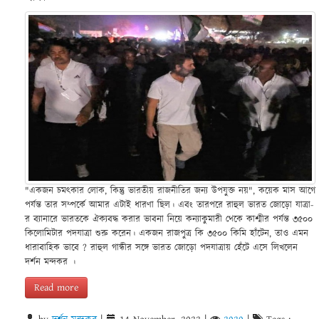
"একজন চমৎকার লোক, কিন্তু ভারতীয় রাজনীতির জন্য উপযুক্ত নয়", কয়েক মাস আগে
পর্যন্ত তার সম্পর্কে আমার এটাই ধারণা ছিল। এবং তারপরে রাহুল ভারত জোড়ো যাত্রা-
র ব্যানারে ভারতকে ঐক্যবদ্ধ করার ভাবনা নিয়ে কন্যাকুমারী থেকে কাশ্মীর পর্যন্ত ৩৫০০
কিলোমিটার পদযাত্রা শুরু করেন। একজন রাজপুত্র কি ৩৫০০ কিমি হাঁটেন, তাও এমন
ধারাবাহিক ভাবে ? রাহুল গান্ধীর সঙ্গে ভারত জোড়ো পদযাত্রায় হেঁটে এসে লিখলেন
দর্শন মন্দকর ।
Read more