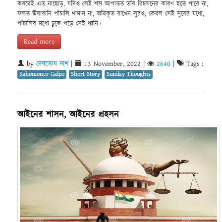
করবেই এত নাছোড়, যদিও সেই শব্দ আপাতত তাঁর বিচলনের কারণ হতে পারে না,
ফলত ঊষারানি পাঁচালি থামান না, অবিকৃত রাখেন সুরও, কেবল সেই সুরের মধ্যে,
পাঁচালির মধ্যে ঢুকে পড়ে সেই ধ্বনি।
Read more
by
দেবতোষ দাশ
|
13 November, 2022
|
2640
|
Tags :
Sahomoner Galpo
Short Story
Sunday Thoughts
আইনের শাসন, আইনের প্রহসন