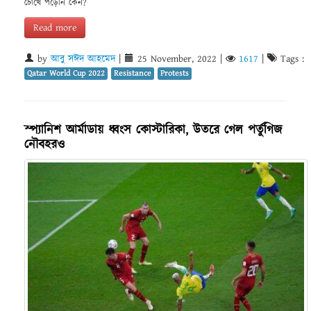
চোখে পড়েনি কেন?
Read more
by
আবু সঈদ আহমেদ
|
25 November, 2022
|
1617
|
Tags :
Qatar World Cup 2022
Resistance
Protests
স্প্যানিশ আর্মাডায় ধ্বংস কোস্টারিকা, উতরে গেল পর্তুগিজ
নৌবহরও