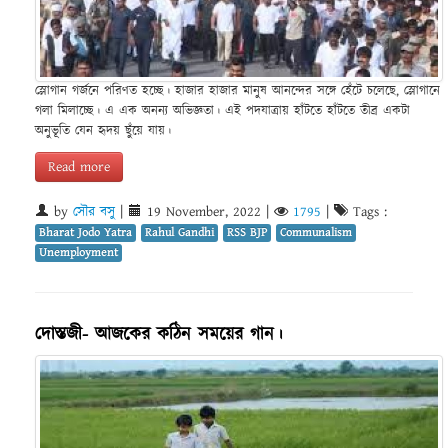
স্লোগান গর্জনে পরিণত হচ্ছে। হাজার হাজার মানুষ আনন্দের সঙ্গে হেঁটে চলেছে, স্লোগানে
গলা মিলাচ্ছে। এ এক অনন্য অভিজ্ঞতা। এই পদযাত্রায় হাঁটতে হাঁটতে তীব্র একটা
অনুভূতি যেন হৃদয় ছুঁয়ে যায়।
Read more
by
সৌর বসু
|
19 November, 2022
|
1795
|
Tags :
Bharat Jodo Yatra
Rahul Gandhi
RSS BJP
Communalism
Unemployment
দোস্তজী- আজকের কঠিন সময়ের গান।