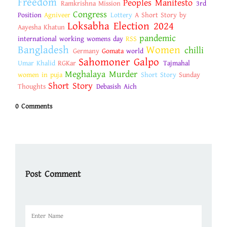
Freedom
Peoples Manifesto
Ramkrishna Mission
3rd
Congress
Position
Agniveer
Lottery
A Short Story by
Loksabha Election 2024
Aayesha Khatun
pandemic
international working womens day
RSS
Bangladesh
Women
chilli
Germany
Gomata
world
Sahomoner Galpo
Umar Khalid
RGKar
Tajmahal
Meghalaya Murder
women in puja
Short Story
Sunday
Short Story
Thoughts
Debasish Aich
0 Comments
Post Comment