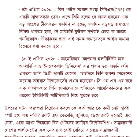
· ৪ঠা এপ্রিল ২০২০ – বিল গেটস সংবাদ সংস্থা সিবিএস(CBS) কে
একটি সাক্ষাতকার দেন। এতে তিনি বলেন যে জনসাধারনের এক
বড় অংশের টীকাকরন যতদিন না হচ্ছে, ততদিন বড়সড় জমায়েত
নিষিদ্ধ থাকতে হবে, সে মাঠভর্তি ফুটবল দর্শকই হোক বা রাস্তায়
গনবিক্ষোভ। টীকাকরন ছাড়া এই সমস্ত জমায়েতকে আইন অমান্য
হিসেবে গণ্য করতে হবে।
· ১০ ই এপ্রিল ২০২০ - আমেরিকার ‘ন্যাশনাল ইন্সটিটিউট অফ
অ্যালার্জি এ্যন্ড ইনফেকশাস ডিসিসেস’ এর প্রধান ডঃ এ্যন্তনি ফসি
একশো আশি ডিগ্রী পালটি খেলেন। ততদিনে তিনি অবশ্য সেদেশের
করোনা ভাইরাস টাস্কফোর্সের প্রধান হয়েছেন। সি এন এন এর সঙ্গে
এক সাক্ষাতকারে তিনি জানালেন যে ভবিষ্যতে আমেরিকানদের এক
ধরনের ইমিউনিটি সার্টিফিকেট নিয়ে ঘুরতে হবে।
উপরের ঘটনা পরম্পরা বিশ্লেষন করলে কে কর্তা আর কে কর্মী সেটা খুবই
স্পষ্ট হয়ে যায় নাকি? রবার্ট এফ কেনেডি, জুনিয়র, ডেমোক্র্যাট দলেরই এক
নেতা, একে আখ্যা দিয়েছেন বিল গেটসের ভ্যাক্সিন ডিক্টেটরশিপ। সাম্রাজ্যবাদী
দেশের পার্লামেন্টের এক নেতার ভাষ্যেই বেরিয়ে এসেছে সাম্রাজ্যবাদী