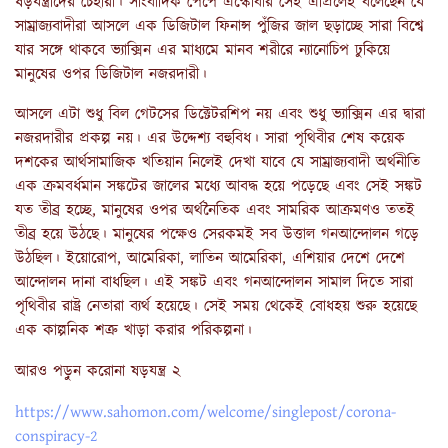
ষড়যন্ত্রীদের চেহারা। সাংবাদিক পেপে এস্কোবার সেই এপ্রিলেই বলেছেন যে
সাম্রাজ্যবাদীরা আসলে এক ডিজিটাল ফিনান্স পুঁজির জাল ছড়াচ্ছে সারা বিশ্বে
যার সঙ্গে থাকবে ভ্যাক্সিন এর মাধ্যমে মানব শরীরে ন্যানোচিপ ঢুকিয়ে
মানুষের ওপর ডিজিটাল নজরদারী।
আসলে এটা শুধু বিল গেটসের ডিক্টেটরশিপ নয় এবং শুধু ভ্যাক্সিন এর দ্বারা
নজরদারীর প্রকল্প নয়। এর উদ্দেশ্য বহুবিধ। সারা পৃথিবীর শেষ কয়েক
দশকের আর্থসামাজিক খতিয়ান নিলেই দেখা যাবে যে সাম্রাজ্যবাদী অর্থনীতি
এক ক্রমবর্ধমান সঙ্কটের জালের মধ্যে আবদ্ধ হয়ে পড়েছে এবং সেই সঙ্কট
যত তীব্র হচ্ছে, মানুষের ওপর অর্থনৈতিক এবং সামরিক আক্রমণও ততই
তীব্র হয়ে উঠছে। মানুষের পক্ষেও সেরকমই সব উত্তাল গনআন্দোলন গড়ে
উঠছিল। ইয়োরোপ, আমেরিকা, লাতিন আমেরিকা, এশিয়ার দেশে দেশে
আন্দোলন দানা বাধছিল। এই সঙ্কট এবং গনআন্দোলন সামাল দিতে সারা
পৃথিবীর রাষ্ট্র নেতারা ব্যর্থ হয়েছে। সেই সময় থেকেই বোধহয় শুরু হয়েছে
এক কাল্পনিক শত্রু খাড়া করার পরিকল্পনা।
আরও পড়ুন করোনা ষড়যন্ত্র ২
https://www.sahomon.com/welcome/singlepost/corona-
conspiracy-2