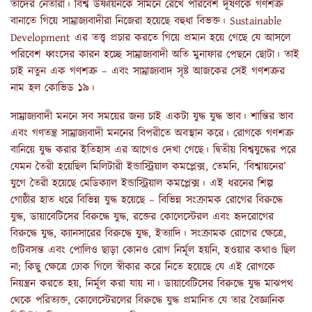
তাদের নেতারা। বিশ্ব উষ্ণায়নকে সামনে রেখে পরিবেশ দূষণকে গণশত্রু
বানাতে গিয়ে সাম্রাজ্যবাদীরা নিজেরা হয়েছে বহুধা বিভক্ত। Sustainable
Development এর তত্ত্ব প্রচার করতে গিয়ে প্রমান হয়ে গেছে যে আসলে
পরিবেশ ধ্বংসের কারন হচ্ছে সাম্রাজ্যবাদী অতি মুনাফার পেছনে ছোটা। তাই
চাই নতুন এক গণশত্রু – এবং সাম্রাজ্যবাদ সৃষ্ট আজকের সেই গণশত্রুর
নাম হল কোভিড ১৯।
সাম্রাজ্যবাদী মননে সব সময়ের জন্য চাই একটা যুদ্ধ যুদ্ধ ভাব। শান্তির ভাব
এবং গণতন্ত্র সাম্রাজ্যবাদী মননের বিপরীতে অবস্থান করে। রোগকে গণশত্রু
বানিয়ে যুদ্ধ করার ইতিহাস এর আগেও দেখা গেছে। দ্বিতীয় বিশ্বযুদ্ধের পরে
যেমন তৈরী হয়েছিল মিলিটারী ইন্ডাস্ট্রিয়াল কমপ্লেক্স, তেমনি, ‘বিশ্বায়নের’
যুগে তৈরী হয়েছে মেডিক্যাল ইন্ডাস্ট্রিয়াল কমপ্লেক্স। এই ধরনের শিল্প
গোষ্ঠীর হাত ধরে বিভিন্ন যুদ্ধ হয়েছে – বিভিন্ন সংক্রামক রোগের বিরুদ্ধে
যুদ্ধ, ডায়াবেটিসের বিরুদ্ধে যুদ্ধ, রক্তের কোলেস্টেরল এবং হৃদরোগের
বিরুদ্ধে যুদ্ধ, ক্যানসারের বিরুদ্ধে যুদ্ধ, ইত্যাদি। সংক্রামক রোগের ক্ষেত্রে,
গুটিবসন্ত এবং পোলিও ছাড়া কোনও রোগ নির্মূল হয়নি, হওয়ার কথাও ছিল
না; কিছু ক্ষেত্রে ঢোক গিলে স্বীকার করে নিতে হয়েছে যে এই রোগকে
নিয়ন্ত্রন করতে হয়, নির্মূল করা যায় না। ডায়াবেটিসের বিরুদ্ধে যুদ্ধ মাঝপথ
থেকে পরিত্যক্ত, কোলেস্টেরলের বিরুদ্ধে যুদ্ধ প্রমানিত যে তার বৈজ্ঞানিক