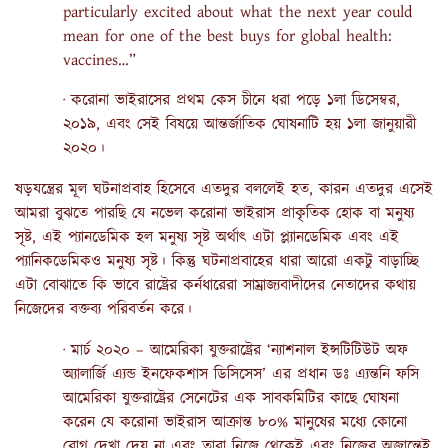
particularly excited about what the next year could
mean for one of the best buys for global health:
vaccines…”
· করোনা ভাইরাসের প্রথম কেস চীনে ধরা পড়ে ১লা ডিসেম্বর,
২০১৯, এবং সেই বিষয়ে আন্তর্জাতিক ঘোষনাটি হয় ১লা জানুয়ারী
২০২০।
ষড়যন্ত্রের মূল ঘটনাপ্রবাহ হিসেবে এতদুর বললেই হত, কারন এতদুর এসেই
আমরা বুঝতে পারছি যে নভেল করোনা ভাইরাস প্রাকৃতিক হোক বা মনুষ্য
সৃষ্ট, এই প্যানডেমিক হল মনুষ্য সৃষ্ট অর্থাৎ এটা প্ল্যানডেমিক এবং এই
প্যানিকডেমিকও মনুষ্য সৃষ্ট। কিন্তু ঘটনাপ্রবাহের ধারা আরো একটু বাড়াচ্ছি
এটা বোঝাতে কি ভাবে রাষ্ট্রের কর্নধারেরা সাম্রাজ্যবাদীদের নেতাদের কথায়
নিজেদের বক্তব্য পরিবর্তন করে।
· মার্চ ২০২০ – আমেরিকা যুক্তরাষ্ট্রের ‘ন্যাশনাল ইন্সটিটিউট অফ
অ্যালার্জি এ্যন্ড ইনফেকশাস ডিসিসেস’ এর প্রধান ডঃ এ্যন্তনি ফসি
আমেরিকা যুক্তরাষ্ট্রের সেনেটের এক সাবকমিটির কাছে ঘোষনা
করেন যে করোনা ভাইরাস আক্রান্ত ৮০% মানুষের মধ্যে কোনো
রোগ দেখা দেয় না এবং তারা নিজে থেকেই এবং নিজের অজান্তেই