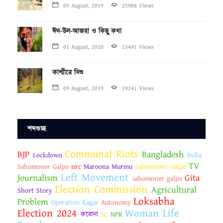
09 August, 2019
25988 Views
ঈদ-উল-আজহা ও কিছু কথা
01 August, 2020
23491 Views
কাশ্মীরে যিশু
09 August, 2019
19241 Views
শব্দগুচ্ছ
Communal Riots
BJP
Bangladesh
Lockdown
India
TV
Sahomoner Galpo
nrc
Maroona Murmu
Sahomoner Galpo
Left Movement
Journalism
Gita
sahomoner galpo
Election Commission
Agricultural
Short Story
Loksabha
Problem
Operation Kagar
Autonomy
Election 2024
Woman Life
করোনা
SC
NPR