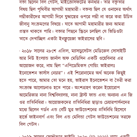
বক্তা ছিলেন বিল গেটস, মাইক্রোসফটের কর্নধার। তার বক্তৃতার
বিষয় ছিল পৃথিবীর আগামী মহামারী। বক্তব্য ছিল যে ওনাদের অর্থাৎ
লগ্নীকারীদের আগামী দিনে যুদ্ধাস্ত্রের ওপরে লগ্নী না করে করা উচিত
জীবানু সংক্রমণের বিষয়ে। যাতে আগামী মহামারীর জন্য আমরা
প্রস্তুত থাকতে পারি। বক্তার পিছনে স্ক্রিনে চলছিল যে ভিডিওটা
তাতে দেখাচ্ছিল একটা ইনফ্লুয়েঞ্জা ভাইরাসের ছবি।
· ২০১৮ সালের ২৮শে এপ্রিল, ম্যাসাচুসেটস মেডিকেল সোসাইটি
আর নিউ ইংল্যান্ড জার্নাল অফ মেডিসিন একটি ওয়েবিনার এর
আয়োজন করে, নাম ছিল “এপিডেমিকস গোয়িং ভাইরালঃ
ইনোভেশন ভার্সাস নেচার”। এই শিরোনামের অর্থ অনেক কিছুই
হতে পারে, আমার তো মনে হয়, ভাইরাস ইনোভেশন বা তৈরী করা
সংক্রান্ত আলোচনাও হতে পারে। অংশগ্রহণ করেন ইয়োরোপ
আমেরিকার নানা বিশ্ববিদ্যালয়, নানা ট্রাস্ট ফান্ড এবং অন্যান্য এন জি
ওর প্রতিনিধিরা। আয়োজকদের প্রতিনিধিরা ছাড়াও চেয়ারপার্সনদের
মধ্যে ছিলেন গর্ডন এন্ড বেটি মুর ফাউন্ডেশনের প্রতিনিধি হিসেবে
হার্ভে ফাইনবার্গ এবং বিল এন্ড মেলিন্ডা গেটস ফাউন্ডেশনের তরফে
বিল গেটস।