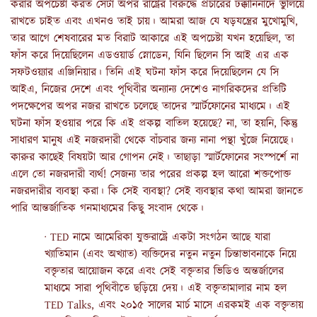
করার অপচেষ্টা করত সেটা অপর রাষ্ট্রের বিরুদ্ধে প্রচারের ঢক্কানিনাদে ভুলিয়ে
রাখতে চাইত এবং এখনও তাই চায়। আমরা আজ যে ষড়যন্ত্রের মুখোমুখি,
তার আগে শেষবারের মত বিরাট আকারে এই অপচেষ্টা যখন হয়েছিল, তা
ফাঁস করে দিয়েছিলেন এডওয়ার্ড স্নোডেন, যিনি ছিলেন সি আই এর এক
সফটওয়্যার এঞ্জিনিয়ার। তিনি এই ঘটনা ফাঁস করে দিয়েছিলেন যে সি
আইএ, নিজের দেশে এবং পৃথিবীর অন্যান্য দেশেও নাগরিকদের প্রতিটি
পদক্ষেপের অপর নজর রাখতে চলেছে তাদের স্মার্টফোনের মাধ্যমে। এই
ঘটনা ফাঁস হওয়ার পরে কি এই প্রকল্প বাতিল হয়েছে? না, তা হয়নি, কিন্তু
সাধারণ মানুষ এই নজরদারী থেকে বাঁচবার জন্য নানা পন্থা খুঁজে নিয়েছে।
কারুর কাছেই বিষয়টা আর গোপন নেই। তাছাড়া স্মার্টফোনের সংস্পর্শে না
এলে তো নজরদারী ব্যর্থ! সেজন্য তার পরের প্রকল্প হল আরো শক্তপোক্ত
নজরদারীর ব্যবস্থা করা। কি সেই ব্যবস্থা? সেই ব্যবস্থার কথা আমরা জানতে
পারি আন্তর্জাতিক গনমাধ্যমের কিছু সংবাদ থেকে।
· TED নামে আমেরিকা যুক্তরাষ্ট্রে একটা সংগঠন আছে যারা
খ্যাতিমান (এবং অখ্যাত) ব্যক্তিদের নতুন নতুন চিন্তাভাবনাকে নিয়ে
বক্তৃতার আয়োজন করে এবং সেই বক্তৃতার ভিডিও অন্তর্জালের
মাধ্যমে সারা পৃথিবীতে ছড়িয়ে দেয়। এই বক্তৃতামালার নাম হল
TED Talks, এবং ২০১৫ সালের মার্চ মাসে এরকমই এক বক্তৃতায়