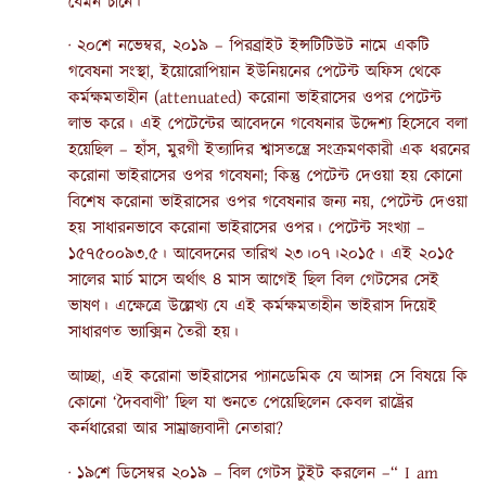
যেমন চীনে।
· ২০শে নভেম্বর, ২০১৯ – পিরব্রাইট ইন্সটিটিউট নামে একটি
গবেষনা সংস্থা, ইয়োরোপিয়ান ইউনিয়নের পেটেন্ট অফিস থেকে
কর্মক্ষমতাহীন (attenuated) করোনা ভাইরাসের ওপর পেটেন্ট
লাভ করে। এই পেটেন্টের আবেদনে গবেষনার উদ্দেশ্য হিসেবে বলা
হয়েছিল – হাঁস, মুরগী ইত্যাদির শ্বাসতন্ত্রে সংক্রমণকারী এক ধরনের
করোনা ভাইরাসের ওপর গবেষনা; কিন্তু পেটেন্ট দেওয়া হয় কোনো
বিশেষ করোনা ভাইরাসের ওপর গবেষনার জন্য নয়, পেটেন্ট দেওয়া
হয় সাধারনভাবে করোনা ভাইরাসের ওপর। পেটেন্ট সংখ্যা –
১৫৭৫০০৯৩.৫। আবেদনের তারিখ ২৩।০৭।২০১৫। এই ২০১৫
সালের মার্চ মাসে অর্থাৎ ৪ মাস আগেই ছিল বিল গেটসের সেই
ভাষণ। এক্ষেত্রে উল্লেখ্য যে এই কর্মক্ষমতাহীন ভাইরাস দিয়েই
সাধারণত ভ্যাক্সিন তৈরী হয়।
আচ্ছা, এই করোনা ভাইরাসের প্যানডেমিক যে আসন্ন সে বিষয়ে কি
কোনো ‘দৈববাণী’ ছিল যা শুনতে পেয়েছিলেন কেবল রাষ্ট্রের
কর্নধারেরা আর সাম্রাজ্যবাদী নেতারা?
· ১৯শে ডিসেম্বর ২০১৯ – বিল গেটস টুইট করলেন –“ I am