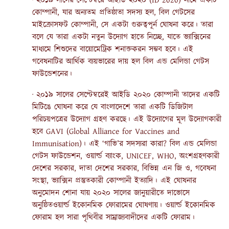
· ২০১৯ সালের সেপ্টেম্বরে আইডি ২০২০ (ID 2020) নামে একটি
কোম্পানী, যার অন্যতম প্রতিষ্ঠাতা সদস্য হল, বিল গেটসের
মাইক্রোসফট কোম্পানী, সে একটা গুরুত্বপূর্ন ঘোষনা করে। তারা
বলে যে তারা একটা নতুন উদ্যোগ হাতে নিচ্ছে, যাতে ভ্যাক্সিনের
মাধ্যমে শিশুদের বায়োমেট্রিক শনাক্তকরন সম্ভব হবে। এই
গবেষনাটির আর্থিক ব্যয়ভারের দায় হল বিল এন্ড মেলিন্ডা গেটস
ফাউন্ডেশনের।
· ২০১৯ সালের সেপ্টেম্বরেই আইডি ২০২০ কোম্পানী তাদের একটি
মিটিঙে ঘোষনা করে যে বাংলাদেশে তারা একটি ডিজিটাল
পরিচয়পত্রের উদ্যোগ গ্রহণ করছে। এই উদ্যোগের মূল উদ্যোগকারী
হবে GAVI (Global Alliance for Vaccines and
Immunisation)। এই ‘গাভি’র সদস্যরা কারা? বিল এন্ড মেলিন্ডা
গেটস ফাউন্ডেশন, ওয়ার্ল্ড ব্যাংক, UNICEF, WHO, অংশগ্রহণকারী
দেশের সরকার, দাতা দেশের সরকার, বিভিন্ন এন জি ও, গবেষনা
সংস্থা, ভ্যাক্সিন প্রস্তুতকারী কোম্পানী ইত্যাদি। এই ঘোষনার
অনুমোদন শোনা যায় ২০২০ সালের জানুয়ারীতে দাভোসে
অনুষ্ঠিতওয়ার্ল্ড ইকোনমিক ফোরামের ঘোষণায়। ওয়ার্ল্ড ইকোনমিক
ফোরাম হল সারা পৃথিবীর সাম্রাজ্যবাদীদের একটি ফোরাম।