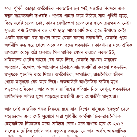
সারা পৃথিবী জোড়া অর্থনৈতিক লকডাউন হল সেই সঙ্কটের নিরসনে এক
নতুন সাম্রাজ্যবাদী দাওয়াই। পণ্যের পাহাড় জমে উঠেছে সারা পৃথিবী জুড়ে,
কিন্তু যথেষ্ট ক্রেতা নেই, কারন বেশীরভাগ ক্রেতাদের হাতে ক্রয়ক্ষমতা নেই।
সুতরাং পণ্য উৎপাদন বন্ধ রাখা ছাড়া সাম্রাজ্যবাদীদের হাতে উপায়ও নেই!
একটা কারখানা বন্ধ রাখলে তাকে যেমন বলতো লকআউট, তেমনই পুরো
অর্থনীতি স্তব্ধ হয়ে গেলে তাকে বলা হচ্ছে লকডাউন। কারখানার মধ্যে শ্রমিক
অসন্তোষ বেড়ে ওঠা ঠেকাতে মিল মালিক যেমন করতো লকআউট,
শ্রমিকদের গেটের বাইরে বের করে দিয়ে, তেমনই সাধারণ মানুষের
অসন্তোষ, বিক্ষোভ, গনআন্দোলন ঠেকাতে সাম্রাজ্যবাদীরা করলো লকডাউন,
মানুষকে গৃহবন্দি করে দিয়ে। অর্থনৈতিক, সামাজিক, রাজনৈতিক জীবন
থেকে মানুষকে বের করে দিয়ে। লকআউটে অর্থনৈতিক ক্ষতির মুখে
পড়তেন শ্রমিকেরা, আর আজ সারা বিশ্বের খতিয়ান নিয়ে দেখুন, লকডাউনে
অর্থনৈতিক ক্ষতির মুখে পড়েছেন শ্রমজীবী এবং মেধাজীবী মানুষেরা।
আর সেই কাল্পনিক শ্ত্রুর বিরুদ্ধে যুদ্ধে সারা বিশ্বের মানুষকে ‘নেতৃত্ব’ দেবে
সাম্রাজ্যবাদ এবং সেই সুযোগে সারা পৃথিবীর আর্থসামাজিক-রাজনৈতিক
চেহারাটাকে নিজেদের মতো সাজিয়ে নেবে। মনে রাখতে হবে যে ২০১৫
সালের মার্চে বিল গেটস তার বক্তৃতায় বলছেন যে তারা অর্থাৎ আন্তর্জাতিক