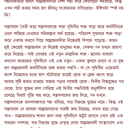
লগ্নীনীকারীরা অর্থাৎ সাম্রাজ্যবাদীরা বেশী লগ্নী করে ফেলেছেন সমরাস্ত্রে, কিন্তু
এখন লগ্নী করার সময় হল জীবানু সংক্রমনের প্রতিরোধে। ইঙ্গিতটা স্পষ্ট নয়
কি?
সন্ত্রাসবাদ তৈরী করে সন্ত্রাসবাদকে সারা পৃথিবীর শত্রু খাড়া করে অর্থনীতিকে
ঢেলে সাজিয়ে নেওয়ার পরিকল্পনা ব্যর্থ হয়েছে। পরিবেশ দূষনকে শত্রু খাড়া
করে একাজ করতে গিয়ে সাম্রাজ্যবাদীরা নিজেরাই বিপদে পড়েছে। কারন
দুই ক্ষেত্রেই সাম্রাজ্যবাদ যে নিজেই মানুষের শত্রু, সেকথা গন মননে জায়গা
করে নিয়েছে। তাই বোধহয় এই নতুন কাল্পনিক শত্রু। হুতোম থাকলে
বলতেন আজকের পৃথিবীতে এই এক নতুন। একথা ভুললে চলবে না যে যুদ্ধ
হল সাম্রাজ্যবাদী অর্থনীতিকে চাঙ্গা করার পদ্ধতি। তা সে পৃথিবীর একেকটা
অংশ নিজেদের মধ্যে ভাগ বাঁটোয়ারা করেই হোক বা স্রেফ ধ্বংস করে
আবার সৃষ্টি করার মাধ্যমে বাজার গড়ার লক্ষ্যেই হোক। দ্বিতীয় বিশ্বযুদ্ধের পর
থেকে, ঠান্ডা যুদ্ধের কাল পেরিয়ে এই দ্বিতীয় পদ্ধতিটাই অনুশীলিত হয়ে
চলেছে; বিরাট পুঁজি ব্যয় করে, সন্ত্রাসবাদের জন্ম দিয়ে, গন মননে
সন্ত্রাসবাদকে মানবসভ্যতার শ্ত্রু বানিয়ে, তার বিরুদ্ধে যুদ্ধের নামে। কিন্তু এই
সন্ত্রাসবাদ যে আসলে সাম্রাজ্যবাদের গর্ভেই জন্ম নিয়েছে, প্রমান হয়ে গেছে
তাও। সাম্রাজ্যবাদের শাসন জাল সারা পৃথিবীতে অটুট রাখতে গেলে চাই এক
সাধারন গণশত্রু, যার বিরুদ্ধে যুদ্ধে নেতৃত্ব দেবে সাম্রাজ্যবাদী সংস্থাগুলো এবং