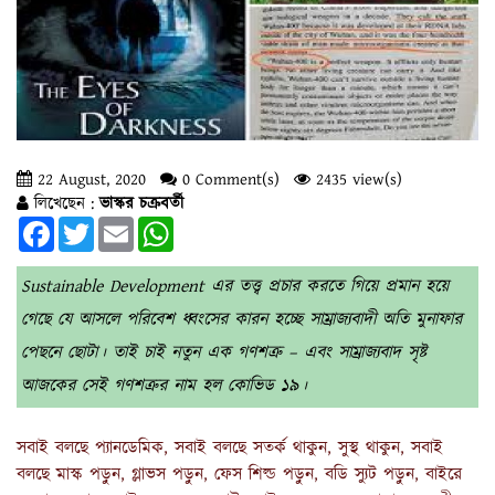
22 August, 2020
0 Comment(s)
2435 view(s)
লিখেছেন :
ভাস্কর চক্রবর্তী
Facebook
Twitter
Email
WhatsApp
Sustainable Development এর তত্ত্ব প্রচার করতে গিয়ে প্রমান হয়ে
গেছে যে আসলে পরিবেশ ধ্বংসের কারন হচ্ছে সাম্রাজ্যবাদী অতি মুনাফার
পেছনে ছোটা। তাই চাই নতুন এক গণশত্রু – এবং সাম্রাজ্যবাদ সৃষ্ট
আজকের সেই গণশত্রুর নাম হল কোভিড ১৯।
সবাই বলছে প্যানডেমিক, সবাই বলছে সতর্ক থাকুন, সুস্থ থাকুন, সবাই
বলছে মাস্ক পড়ুন, গ্লাভস পড়ুন, ফেস শিল্ড পড়ুন, বডি স্যুট পড়ুন, বাইরে