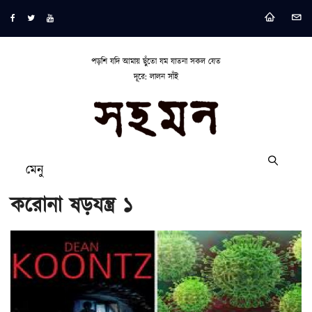
পড়শি যদি আমায় ছুঁতো যম যাতনা সকল যেত
দূরে: লালন সাঁই
মেনু
করোনা ষড়যন্ত্র ১