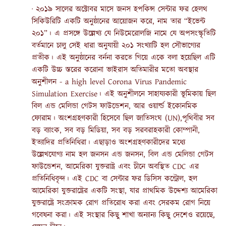
· ২০১৯ সালের অক্টোবর মাসে জনস হপকিন্স সেন্টার ফর হেলথ
সিকিউরিটি একটি অনুষ্ঠানের আয়োজন করে, নাম তার “ইভেন্ট
২০১”। এ প্রসঙ্গে উল্লেখ্য যে নিউমেরোলজি নামে যে অপসংস্কৃতিটি
বর্তমানে চালু সেই ধারা অনুযায়ী ২০১ সংখ্যাটি হল সৌভাগ্যের
প্রতীক। এই অনুষ্ঠানের বর্ননা করতে গিয়ে একে বলা হয়েছিল এটি
একটি উচ্চ স্তরের করোনা ভাইরাস অতিমারীর মতো অবস্থার
অনুশীলন - a high level Corona Virus Pandemic
Simulation Exercise। এই অনুশীলনে সাহায্যকারী ভূমিকায় ছিল
বিল এন্ড মেলিন্ডা গেটস ফাউন্ডেশন, আর ওয়ার্ল্ড ইকোনমিক
ফোরাম। অংশগ্রহণকারী হিসেবে ছিল জাতিসংঘ (UN),পৃথিবীর সব
বড় ব্যাংক, সব বড় মিডিয়া, সব বড় সরবরাহকারী কোম্পানী,
ইত্যাদির প্রতিনিধিরা। এছাড়াও অংশগ্রহণকারীদের মধ্যে
উল্লেখযোগ্য নাম হল জনসন এন্ড জনসন, বিল এন্ড মেলিন্ডা গেটস
ফাউন্ডেশন, আমেরিকা যুক্তরাষ্ট্র এবং চীনে অবস্থিত CDC এর
প্রতিনিধিবৃন্দ। এই CDC বা সেন্টার ফর ডিসিস কন্ট্রোল, হল
আমেরিকা যুক্তরাষ্ট্রের একটি সংস্থা, যার প্রাথমিক উদ্দেশ্য আমেরিকা
যুক্তরাষ্ট্রে সংক্রামক রোগ প্রতিরোধ করা এবং সেরকম রোগ নিয়ে
গবেষনা করা। এই সংস্থার কিছু শাখা অন্যান্য কিছু দেশেও রয়েছে,