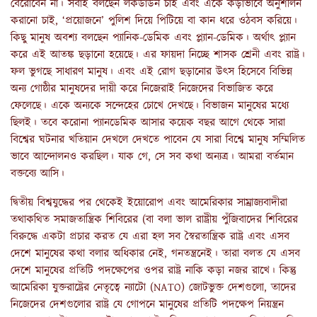
বেরোবেন না। সবাই বলছেন লকডাউন চাই এবং একে কড়াভাবে অনুশীলন
করানো চাই, ‘প্রয়োজনে’ পুলিশ দিয়ে পিটিয়ে বা কান ধরে ওঠবস করিয়ে।
কিছু মানুষ অবশ্য বলছেন প্যানিক-ডেমিক এবং প্ল্যান-ডেমিক। অর্থাৎ প্ল্যান
করে এই আতঙ্ক ছড়ানো হয়েছে। এর ফায়দা নিচ্ছে শাসক শ্রেনী এবং রাষ্ট্র।
ফল ভুগছে সাধারণ মানুষ। এবং এই রোগ ছড়ানোর উৎস হিসেবে বিভিন্ন
অন্য গোষ্ঠীর মানুষদের দায়ী করে নিজেরাই নিজেদের বিভাজিত করে
ফেলেছে। একে অন্যকে সন্দেহের চোখে দেখছে। বিভাজন মানুষের মধ্যে
ছিলই। তবে করোনা প্যানডেমিক আসার কয়েক বছর আগে থেকে সারা
বিশ্বের ঘটনার খতিয়ান দেখলে দেখতে পাবেন যে সারা বিশ্বে মানুষ সম্মিলিত
ভাবে আন্দোলনও করছিল। যাক গে, সে সব কথা অন্যত্র। আমরা বর্তমান
বক্তব্যে আসি।
দ্বিতীয় বিশ্বযুদ্ধের পর থেকেই ইয়োরোপ এবং আমেরিকার সাম্রাজ্যবাদীরা
তথাকথিত সমাজতান্ত্রিক শিবিরের (বা বলা ভাল রাষ্ট্রীয় পুঁজিবাদের শিবিরের
বিরুদ্ধে একটা প্রচার করত যে এরা হল সব স্বৈরতান্ত্রিক রাষ্ট্র এবং এসব
দেশে মানুষের কথা বলার অধিকার নেই, গনতন্ত্রনেই। তারা বলত যে এসব
দেশে মানুষের প্রতিটি পদক্ষেপের ওপর রাষ্ট্র নাকি কড়া নজর রাখে। কিন্তু
আমেরিকা যুক্তরাষ্ট্রের নেতৃত্বে ন্যাটো (NATO) জোটভুক্ত দেশগুলো, তাদের
নিজেদের দেশগুলোর রাষ্ট্র যে গোপনে মানুষের প্রতিটি পদক্ষেপ নিয়ন্ত্রন