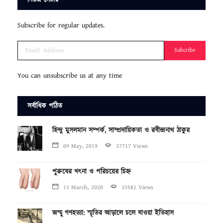
নিউজ লেটার
Subscribe for regular updates.
Subcribe
You can unsubscribe us at any time
সর্বাধিক পঠিত
হিন্দু মুসলমান সম্পর্ক, সাম্প্রদায়িকতা ও রবীন্দ্রনাথ ঠাকুর
09 May, 2019
37717 Views
পুরুষের খৎনা ও পরিচয়ের চিহ্ন
13 March, 2020
33581 Views
জম্মু গণহত্যা: স্মৃতির আড়ালে চলে যাওয়া ইতিহাস