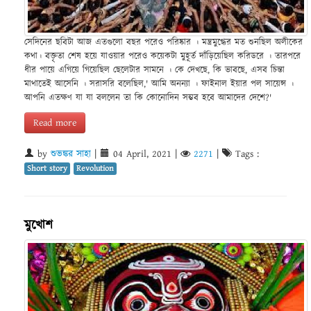
সেদিনের ছবিটা আজ এতগুলো বছর পরেও পরিষ্কার । মন্ত্রমুগ্ধের মত শুনছিল অলীকের
কথা। বক্তৃতা শেষ হয়ে যাওয়ার পরেও কয়েকটা মুহূর্ত দাঁড়িয়েছিল করিডরে । তারপরে
ধীর পায়ে এগিয়ে গিয়েছিল ছেলেটার সামনে । কে দেখছে, কি ভাবছে, এসব চিন্তা
মাথাতেই আসেনি । সরাসরি বলেছিল,' আমি অনন্যা । ফাইনাল ইয়ার পল সায়েন্স ।
আপনি এতক্ষণ যা যা বললেন তা কি কোনোদিন সম্ভব হবে আমাদের দেশে?'
Read more
by
শুভঙ্কর সাহা
|
04 April, 2021
|
2271
|
Tags :
Short story
Revolution
মুখোশ