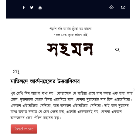
পড়শি যদি আমায় ছুঁতো যম যাতনা
সকল যেত দূরে: লালন সাঁই
মেনু
মাতিলদে আর্কানহেলের উত্তরাধিকার
খুব বেশি দিন আগের কথা নয়। কোরাসোন দে মারিয়া গ্রামে বাস করত এক বাবা আর
ছেলে, দুজনকেই লোকে চিনত এরেমিতে বলে, কেননা দুজনেরই নাম ছিল এউরেমিয়ো।
একজন এউরেমিয়ো সেদিয়ো, আর অন্যজন এউরেমিয়ো সেদিয়ো। তাই বলে দুজনের
মধ্যে তফাত করতে যে বেগ পেতে হত, এমনটা একেবারেই নয়, কেননা একজন
অন্যজনের চেয়ে পঁচিশ বছরের বড়।
Read more