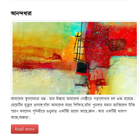
আনন্দধারা
আমাদের কুলদেবতা ভদ্র। তার ইচ্ছায় আমাদের গোষ্ঠীতে পড়াশোনার চল শুরু হয়েছে।
মেয়েটির মৃত্যুর প্রসঙ্গে,যাঁরা আমাদের মধ্যে শিক্ষিত,তাঁরা পুনরায় মহান ব্যাক্তিদের উক্তি
স্মরণ করলেন পৃথিবীতে শুধুমাত্র একটিই ভালো আছে,জ্ঞান। আর একটিই খারাপ
আছে,অজ্ঞতা।
Read more