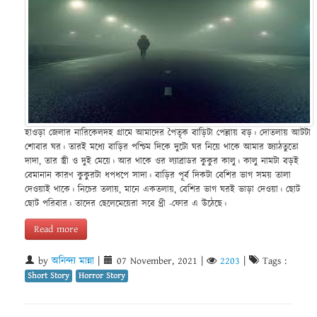
হাওড়া জেলার নারিকেলদহ গ্রামে আমাদের পৈতৃক বাড়িটা পেল্লায় বড়। দোতলায় আটটা
শোবার ঘর। তারই মধ্যে বাড়ির পশ্চিম দিকে দুটো ঘর নিয়ে থাকে আমার জ্যাঠতুতো
দাদা, তার স্ত্রী ও দুই মেয়ে। আর থাকে ওর ল্যাব্রাডর কুকুর কালু। কালু নামটা বড়ই
বেমানান কারণ কুকুরটা ধপধপে সাদা। বাড়ির পূর্ব দিকটা বেশির ভাগ সময় তালা
দেওয়াই থাকে। নিচের তলায়, মানে একতলায়, বেশির ভাগ ঘরই ভাড়া দেওয়া। ছোট
ছোট পরিবার। তাদের ছেলেমেয়েরা সবে থ্রী -ফোর এ উঠেছে।
Read more
by
অনিন্দ্য মান্না
|
07 November, 2021
|
2203
|
Tags :
Short Story
Horror Story