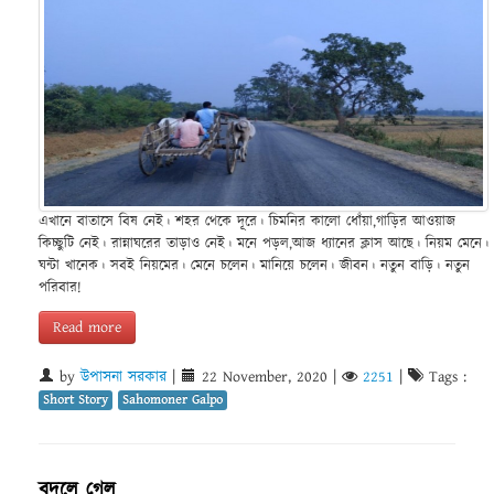
এখানে বাতাসে বিষ নেই। শহর থেকে দূরে। চিমনির কালো ধোঁয়া,গাড়ির আওয়াজ
কিচ্ছুটি নেই। রান্নাঘরের তাড়াও নেই। মনে পড়ল,আজ ধ্যানের ক্লাস আছে। নিয়ম মেনে।
ঘন্টা খানেক। সবই নিয়মের। মেনে চলেন। মানিয়ে চলেন। জীবন। নতুন বাড়ি। নতুন
পরিবার!
Read more
by
উপাসনা সরকার
|
22 November, 2020
|
2251
|
Tags :
Short Story
Sahomoner Galpo
বদলে গেল