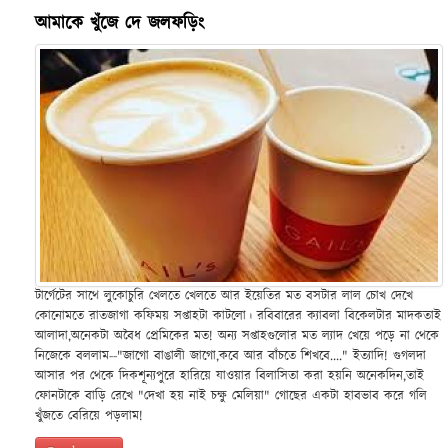
আমাকে খুঁজে দে জলফড়িং
টার্গেটের সাথে লুকোচুরি খেলতে খেলতে আর ইয়েতির মত বসটার লাল চোখ দেখে
কোনোমতে রাতজাগা কফিময় সপ্তাহটা কাটলো। রবিবারের ক্যাবলা বিকেলটার মাদকতাই
আলাদা,অনেকটা অবৈধ প্রেমিকের মত! অন্য সপ্তাহগুলোর মত ল্যাদ খেয়ে পড়ে না থেকে
নিজেকে বললাম--"জাগো বাঙালী জাগো,কবে আর বাঁচতে শিখবে...." ইত্যাদি! গুগলদা
আসার পর থেকে দিকশূন্যপুরে হারিয়ে যাওয়ার বিলাসিতা করা হয়নি অনেকদিন,তাই
ফোনটাকে বাড়ি রেখে "দেখা হয় নাই চক্ষু মেলিয়া" গোছের একটা হাবভাব করে গলি
খুঁজতে বেরিয়ে পড়লাম!