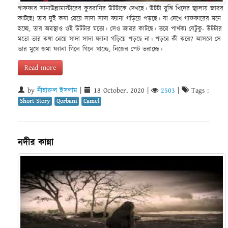
গাফফার সানাউল্লামাস্টারের কুরবানির উটটাকে দেখছে। উটটা বুঝি খিদের জ্বালায় জাবর
কাটছে! তার দুই কষা বেয়ে সাদা সাদা ফ্যানা গড়িয়ে পড়ছে। যা দেখে গাফফারের মনে
হচ্ছে, তার অবস্থাও ওই উটটার মতো। সেও জাবর কাটছে। তবে পার্থক্য যেটুকু- উটটার
মতো তার কষা বেয়ে সাদা সাদা ফ্যানা গড়িয়ে পড়ছে না। পড়বে কী করে? আসলে সে
তার মুখে জমা ফ্যানা গিলে গিলে খাচ্ছে, নিজের পেট ভরাচ্ছে।
Read more
by
নীহারুল ইসলাম
|
18 October, 2020
|
2503
|
Tags :
Short Story
Qorbani
Camel
নদীর কান্না