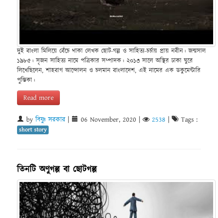
দুই বাংলা মিলিয়ে বেঁচে থাকা লেখক ছোট-গল্প ও সাহিত্য-চর্চায় প্রায় নবীন। জন্মসাল
১৯৮৫। সৃজন সাহিত্য নামে পত্রিকার সম্পাদক। ২০১৩ সালে অস্থির ঢাকা ঘুরে
লিখেছিলেন, শাহবাগ আন্দোলন ও চলমান বাংলাদেশ, এই নামের এক ডকুমেন্টারি
পুস্তিকা।
Read more
by
বিষ্ণু সরকার
|
06 November, 2020
|
2538
|
Tags :
short story
তিনটি অণুগল্প বা ছোটগল্প