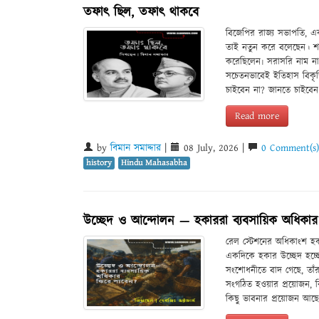
তফাৎ ছিল, তফাৎ থাকবে
বিজেপির রাজ্য সভাপতি, এ
তাই নতুন করে বলেছেন। শমীকব
করেছিলেন৷ সরাসরি নাম না 
সচেতনভাবেই ইতিহাস বিকৃতির চ
চাইবেন না? জানতে চাইবেন
Read more
by
বিমান সমাদ্দার
|
08 July, 2026 |
0 Comment(s)
history
Hindu Mahasabha
উচ্ছেদ ও আন্দোলন — হকাররা ব্যবসায়িক অধিকার
রেল স্টেশনের অধিকাংশ হ
একদিকে হকার উচ্ছেদ হচ্ছে
সংশোধনীতে বাদ গেছে, তাঁ
সংগঠিত হওয়ার প্রয়োজন, ক
কিছু ভাবনার প্রয়োজন আছ