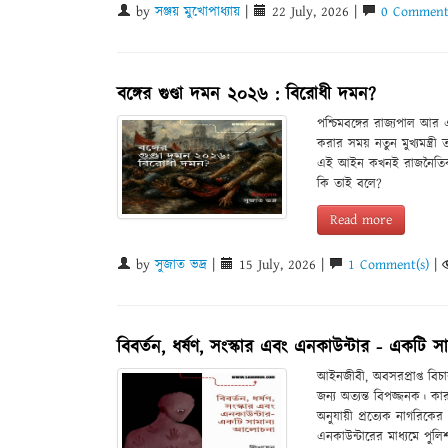
by
সঞ্জয় মুখোপাধ্যায়
|
22 July, 2026 |
0 Comment
বঙ্গের গুণ্ডা দমন ২০২৬ : বিরোধী দমন?
পশ্চিমবঙ্গের রাজ্যপাল আর 
করার সময় নতুন মুখ্যমন্ত্রী
এই আইন কখনই রাজনৈতিক বির
কি তাই বলে?
Read more
by
সুজাত ভদ্র
|
15 July, 2026 |
1 Comment(s)
|
বিবর্তন, ধর্ষণ, সংস্কার এবং এনকাউন্টার - একটি 
আইনজীবী, অবসরপ্রাপ্ত বিচ
জন্য অত্যন্ত বিপজ্জনক। ক
অনুযায়ী প্রত্যেক নাগরিকের
এনকাউন্টারের মাধ্যমে পুল