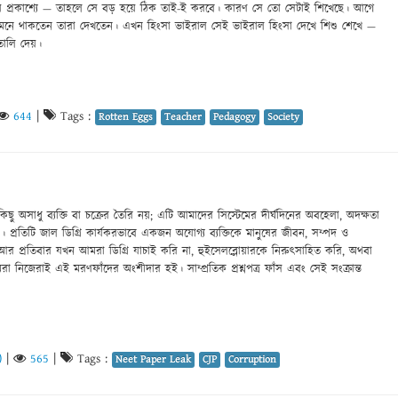
ায় প্রকাশ্যে — তাহলে সে বড় হয়ে ঠিক তাই-ই করবে। কারণ সে তো সেটাই শিখেছে। আগে
া সামনে থাকতেন তারা দেখতেন। এখন হিংসা ভাইরাল সেই ভাইরাল হিংসা দেখে শিশু শেখে —
ালি দেয়।
644
|
Tags :
Rotten Eggs
Teacher
Pedagogy
Society
ু কিছু অসাধু ব্যক্তি বা চক্রের তৈরি নয়; এটি আমাদের সিস্টেমের দীর্ঘদিনের অবহেলা, অদক্ষতা
। প্রতিটি জাল ডিগ্রি কার্যকরভাবে একজন অযোগ্য ব্যক্তিকে মানুষের জীবন, সম্পদ ও
। আর প্রতিবার যখন আমরা ডিগ্রি যাচাই করি না, হুইসেলব্লোয়ারকে নিরুৎসাহিত করি, অথবা
 নিজেরাই এই মরণফাঁদের অংশীদার হই। সাম্প্রতিক প্রশ্নপত্র ফাঁস এবং সেই সংক্রান্ত
)
|
565
|
Tags :
Neet Paper Leak
CJP
Corruption