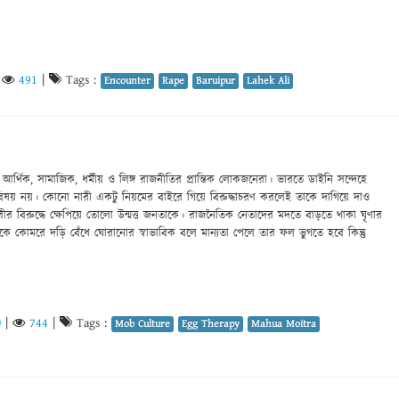
|
491
|
Tags :
Encounter
Rape
Baruipur
Lahek Ali
 আর্থিক, সামাজিক, ধর্মীয় ও লিঙ্গ রাজনীতির প্রান্তিক লোকজনেরা। ভারতে ডাইনি সন্দেহে
িষয় নয়। কোনো নারী একটু নিয়মের বাইরে গিয়ে বিরুদ্ধাচরণ করলেই তাকে দাগিয়ে দাও
ীর বিরুদ্ধে ক্ষেপিয়ে তোলো উন্মত্ত জনতাকে। রাজনৈতিক নেতাদের মদতে বাড়তে থাকা ঘৃণার
উকে কোমরে দড়ি বেঁধে ঘোরানোর স্বাভাবিক বলে মান্যতা পেলে তার ফল ভুগতে হবে কিন্তু
)
|
744
|
Tags :
Mob Culture
Egg Therapy
Mahua Moitra