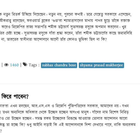
ক নতুন বিতর্ক উস্কিয়ে দিয়েছেন। নতুন নয়, পুরনো কথাই। তবে যেহেতু সরকারে এসেছেন,
াবু বলেছেন, ফরওয়ার্ড ব্লকের 'গুণ্ডা'রা শ্যামাপ্রসাদের মাথায় পাথর ছুড়ে তাঁকে রক্তাক্ত
করেও বিজেপির রাজ্য সভাপতি শমীক ভট্টাচার্য সুভাষচন্দ্র বসুকে অপমান করলেন। খুব
েষ্টা হচ্ছে। সুভাষচন্দ্র বসুকে যাঁরা শ্রদ্ধা করেন, তাঁরা শমীক ভট্টাচার্যের কাছে জবাবদিহি
 না, ভারতের স্বাধীনতা আন্দোলনে আদৌ তাঁর কোনও ভূমিকা ছিল না কি?
|
1460
|
Tags :
subhas chandra bose
shyama prasad mukherjee
 ফিরে পাবেন?
কার'রা এখন বলছেন, আর.এস.এস ও বিজেপি পুঁজিপতিদের সরকার, আমাদের নয়। যখন
 তখন অন্যদিকে অধিকার থেকে উচ্ছেদ হচ্ছেন অসংখ্য মানুষ। যাঁদের নাম বিশেষ নিবিড়
রাও তো উচ্ছেদ হচ্ছেন। সমস্ত রকম উচ্ছেদের বিরুদ্ধে আওয়াজ তোলার আন্দোলন আরো
িন্তু তা হচ্ছে কি? শুধু আইনি লড়াই কি এই আন্দোলনকে দিশা দেখাতে পারে, নাকি অন্যরকম
ে?