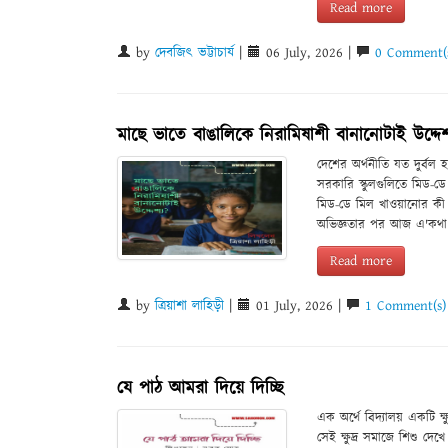
Read more
by
দেবজিৎ ভট্টাচার্য
|
06 July, 2026 |
0 Comment(
মাছে ভাতে বাঙালিকে নিরামিষাশী বানানোটাই উদ্দেশ
দেশের অর্থনীতি যত দুর্বল 
সরকারি স্কুলগুলিতে মিড
মিড-ডে মিল খাওয়ানোর কী 
অভিজ্ঞতার পর আজ এ'কথা 
Read more
by
ত্রিয়াশা লাহিড়ী
|
01 July, 2026 |
1 Comment(s)
যে পাঠ আমরা দিয়ে দিচ্ছি
এক অর্থে বিদ্যালয় একটি ক
সেই ক্ষুদ্র সমাজে শিশু দেখ