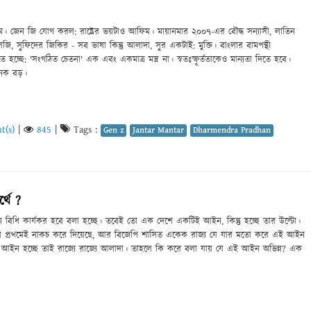
ম। জেন জি যোগ করল: রাষ্ট্রের ভয়টাও আফিম। মায়ানমার ২০০৭-এর বৌদ্ধ সন্যাসী, লাতিন
, সুফিদের জিকির - সব ভাষা কিন্তু আলাদা, সুর একটাই: মুক্তি। বাংলার বামপন্থী
্ছে: 'সংগঠিত চেতনা' এক এবং একমাত্র মন্ত্র না। স্বতঃস্ফূর্ততাকেও মান্যতা দিতে হবে।
নেক বড়।
t(s)
|
845
|
Tags :
Gen z
Jantar Mantar
Dharmendra Pradhan
্থে ?
ি বিধি কার্যকর হবে বলা হচ্ছে। তবেই তো এক দেশে একটিই আইন, কিন্তু হচ্ছে তার উল্টো।
ুলি প্রথমেই নাকচ করে দিয়েছে, আর বিজেপি শাসিত একেক রাজ্য যে যার মতো করে এই আইন
নি আইন হচ্ছে তাই রাজ্যে রাজ্যে আলাদা। তাহলে কি করে বলা যায় যে এই আইন অভিন্ন? এক