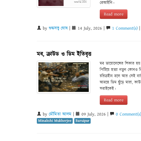
বেআইনি।
Read more
by
শুদ্ধসত্ত্ব ঘোষ
|
14 July, 2026 |
1 Comment(s)
মব, ক্রাউড ও ডিম ইতিবৃত্ত
মব ভায়োলেন্সের শিকার হয়
পিটিয়ে হত্যা নতুন কোনও ব
চরিত্রহীন বলে আর সেই নার
আবহে ডিম ছুঁড়ে মারা, কা
সবাইকেই।
Read more
by
মৌমিতা আলম
|
09 July, 2026 |
0 Comment(s
Minakshi Mukherjee
Baruipur