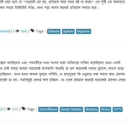
ী বলে বসে যে "পড়লেই তো হয়, প্রতিবাদ করে সময় নষ্ট না করে!" এর সৃষ্টি তো আমাদের
কের সময়ে উল্টোটাই সত্যি, লেখা পড়া করার জন্যেই প্রতিবাদ করতে হবে।
ment(s)
|
564
|
Tags :
Educate
Agitate
Organise
া অবস্থান করছিলেন এবং পরবর্তীতে যখন সংসদ চলো অভিযানে সামিল হয়েছিলেন তখন একটা
 হয়ত সেই সময়ে আমরা অনেকেই হাসাহাসি করেছি তা হল অনেকেই নানান মুখোশ, নানান ভাবে
য়েছিলেন। তখন হয়ত আমরা বুঝতে পারিনি, যে ছাত্রযুবরা কি শুধুমাত্র মজা করার জন্য ঐরকম
ারেই তা নয়। সবকিছুই রেকর্ড করা হচ্ছিল। তা থেকে বাঁচবার জন্যেই অনেকেই ঐরকম সেজে
s)
|
535
|
Tags :
Surveillance
Jantar Mantar
Ikshana
Drone
CCTV