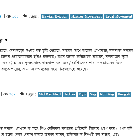
s)
|
565
|
Tags :
Hawker Eviction
Hawker Movement
Legal Movement
্য ?
হয়েছে, বেকারত্বের সংকট যত বৃদ্ধি পেয়েছে, সময়ের সাথে রাজ্যের প্রাণকেন্দ্র, কলকাতা শহরের
-ডে মিলের প্রয়োজনীয়তার ছবিও বদলেছে। আগে অনেক অভিভাবক বলতেন, কলকাতার স্কুলে
দরকার? গ্রামের স্কুলগুলোতে খাওয়ালে ওরা একটু বেশি খেতে পায়! লকডাউনের তিক্ত
বলতে পারেন, এমন অভিভাবকের সংখ্যা নিঃসন্দেহে কমেছে।
|
762
|
Tags :
Mid Day Meal
Isckon
Eggs
Veg
Non Veg
Bengali
্ষুদ্র সমাজ। সেখানে যা ঘটে, শিশু সেটিকেই সমাজের প্রতিচ্ছবি হিসেবে গ্রহণ করে। এখন যদি
ে যে বড়রা ক্ষোভ প্রকাশ করতে মারধর করেন, অভিযোগের নিষ্পত্তি হয় রাস্তায়, এবং