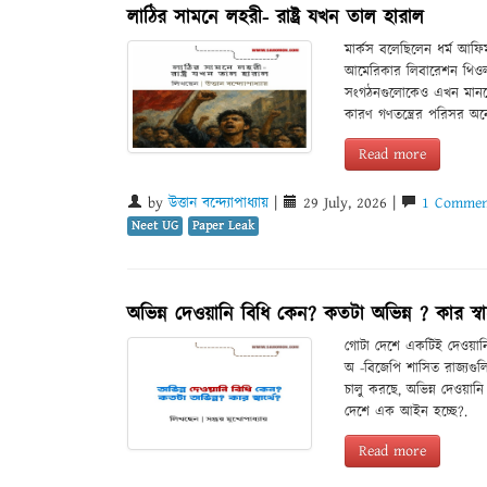
লাঠির সামনে লহরী- রাষ্ট্র যখন তাল হারাল
মার্কস বলেছিলেন ধর্ম আফি
আমেরিকার লিবারেশন থিওলজি
সংগঠনগুলোকেও এখন মানতে হচ
কারণ গণতন্ত্রের পরিসর অ
Read more
by
উত্তান বন্দ্যোপাধ্যায়
|
29 July, 2026 |
1 Commen
Neet UG
Paper Leak
অভিন্ন দেওয়ানি বিধি কেন? কতটা অভিন্ন ? কার স্বার
গোটা দেশে একটিই দেওয়ান
অ -বিজেপি শাসিত রাজ্যগ
চালু করছে, অভিন্ন দেওয়া
দেশে এক আইন হচ্ছে?.
Read more