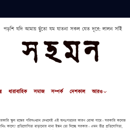
পড়শি যদি আমায় ছুঁতো যম যাতনা সকল যেত দূরে: লালন সাঁই
প
ধারাবাহিক
সমাজ
সম্পর্ক
দেশকাল
আরও
রকারি স্কুল বন্ধের পরিসংখ্যান দেখলেই এই অধঃপতনের কারণ বোঝা যাবে। সরকারি কলেজ
িং কালে? প্রতিযোগিতা বাড়ানোর নানা ইন্ধন তো দিচ্ছে সরকার। এমন তীব্র প্রতিযোগিতা,