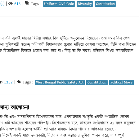
(s)
|
613
|
Tags :
Uniform Civil Code
Diversity
Constitution
এন রবি জুলাই মাসের দ্বিতীয় সপ্তাহে বিল দুটিতে অনুমোদন দিয়েছেন। গুণ্ডা দমন বিল পেশ
 তথা পুলিশমন্ত্রী শুভেন্দু অধিকারী বিধানসভার ফ্লোরে দাঁড়িয়ে ঘোষণা করেছেন, তিনি কথা দিচ্ছেন
োধীদের বিরুদ্ধে প্রয়োগ করা হবে না। কিন্তু তা কি সম্ভব? ইতিহাস কিংবা সমাজবিজ্ঞান
1352
|
Tags :
West Bengal Public Safety Act
Constitution
Political Move
সামান্য আলোচনা
ারপতি এবং মানবাধিকার বিশেষজ্ঞদের মতে, এনকাউন্টার সংস্কৃতি একটি গণতান্ত্রিক দেশের
ারণ এটি আইনের শাসনের পরিপন্থী। বিশেষজ্ঞদের মতে, ভারতের সংবিধানের ২১ নম্বর অনুচ্ছেদ
 (তিনি অপরাধী হলেও) আইনি প্রক্রিয়ার মাধ্যমে বিচার পাওয়ার অধিকার রয়েছে।
িশ নিজেই একই সাথে তদন্তকারী, বিচারক এবং জল্লাদের ভূমিকা পালন করে, যা সম্পূর্ণ