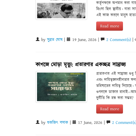
কর্তৃপক্ষকে অপমান করা য
হিংসা ছিল স্থানীয়। যার
এই কাজ করলে মানুষ হাতত
Read more
by
সুব্রত ঘোষ
|
19 June, 2026 |
2 Comment(s)
|
কাগজে মোড়া মৃত্যু: প্রতারণার একচ্ছত্র সাম্রাজ্য
প্রতারণার এই সাম্রাজ্য শুধ
এবং দায়িত্বজ্ঞানহীনতার ফল
ভবিষ্যতের দায়িত্ব দিয়েছে
গুগলকে ডাক্তার বানাই—আমরা
দুর্নীতি কি বন্ধ করা সম্ভব?
Read more
by
শুভজিৎ বসাক
|
17 June, 2026 |
2 Comment(s