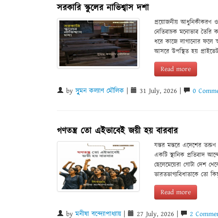
সরকারি স্কুলের নাভিশ্বাস দশা
প্রয়োজনীয় আধুনিকীকরণ ও ক
নেতিবাচক মনোভাব তৈরি ক
ধরে কাজে লাগানোর ফলে স্
আসরে উপস্থিত হয় প্রাইভেট
Read more
by
সুৃমন কল্যাণ মৌলিক
|
31 July, 2026 |
0 Comme
গণতন্ত্র তো এইভাবেই জয়ী হয় বারবার
যন্তর মন্তরে এদেশের তরুণ প
একটি স্থানিক প্রতিবাদ আ
ছেলেমেয়েরা গোটা দেশ থ
ভারতভাগ্যবিধাতাকে তো কিছ
Read more
by
মনীষা বন্দ্যোপাধ্যায়
|
27 July, 2026 |
2 Commen