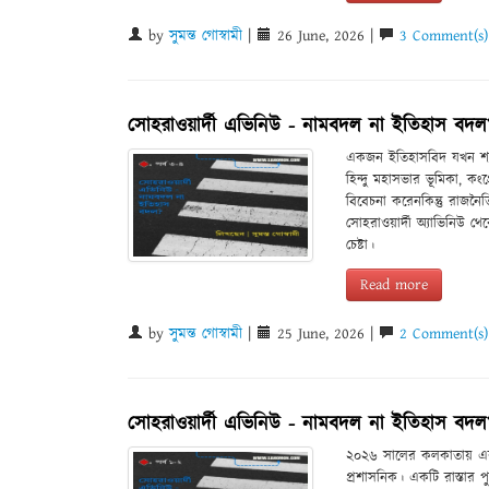
by
সুমন্ত গোস্বামী
|
26 June, 2026 |
3 Comment(s)
সোহরাওয়ার্দী এভিনিউ - নামবদল না ইতিহাস বদল?
একজন ইতিহাসবিদ যখন শ্য
হিন্দু মহাসভার ভূমিকা, কংগ
বিবেচনা করেনকিন্তু রাজনৈত
সোহরাওয়ার্দী অ্যাভিনিউ থে
চেষ্টা।
Read more
by
সুমন্ত গোস্বামী
|
25 June, 2026 |
2 Comment(s)
সোহরাওয়ার্দী এভিনিউ - নামবদল না ইতিহাস বদল?
২০২৬ সালের কলকাতায় একটি 
প্রশাসনিক। একটি রাস্তার 