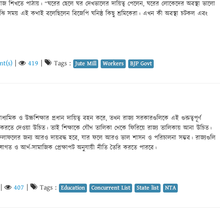
াজ শিখতে পাঠায়। “ঘরের ছেলে ঘর দেখভালের দায়িত্ব পেলেন, ঘরের লোকেদের অবস্থা ভালো
ঝি সময় এই কথাই বলেছিলেন বিজেপি ঘনিষ্ঠ কিছু শ্রমিকেরা। এখন কী অবস্থা চটকল এবং
t(s)
|
419
|
Tags :
Jute Mill
Workers
BJP Govt
াধ্যমিক ও উচ্চশিক্ষার প্রধান দায়িত্ব বহন করে, তখন রাজ্য সরকারগুলিকে এই গুরুত্বপূর্ণ
না করতে দেওয়া উচিত। তাই শিক্ষাকে যৌথ তালিকা থেকে ফিরিয়ে রাজ্য তালিকায় আনা উচিত।
্ষার ফলাফলের জন্য আরও দায়বদ্ধ হবে, যার ফলে আরও ভাল শাসন ও পরিচালনা সম্ভব। রাজ্যগুলি
ভাষাগত ও আর্থ-সামাজিক প্রেক্ষাপট অনুযায়ী নীতি তৈরি করতে পারবে।
|
407
|
Tags :
Education
Concurrent List
State list
NTA