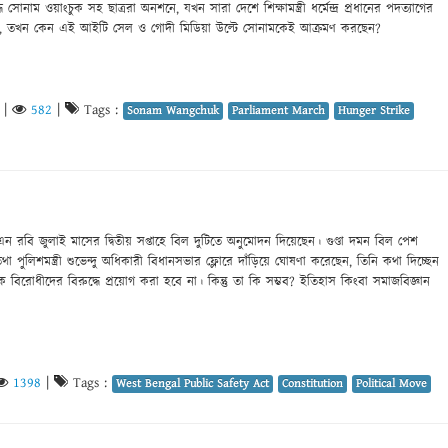
্ধে সোনাম ওয়াংচুক সহ ছাত্ররা অনশনে, যখন সারা দেশে শিক্ষামন্ত্রী ধর্মেন্দ্র প্রধানের পদত্যাগের
, তখন কেন এই আইটি সেল ও গোদী মিডিয়া উল্টে সোনামকেই আক্রমণ করছেন?
|
582
|
Tags :
Sonam Wangchuk
Parliament March
Hunger Strike
এন রবি জুলাই মাসের দ্বিতীয় সপ্তাহে বিল দুটিতে অনুমোদন দিয়েছেন। গুণ্ডা দমন বিল পেশ
 তথা পুলিশমন্ত্রী শুভেন্দু অধিকারী বিধানসভার ফ্লোরে দাঁড়িয়ে ঘোষণা করেছেন, তিনি কথা দিচ্ছেন
োধীদের বিরুদ্ধে প্রয়োগ করা হবে না। কিন্তু তা কি সম্ভব? ইতিহাস কিংবা সমাজবিজ্ঞান
1398
|
Tags :
West Bengal Public Safety Act
Constitution
Political Move