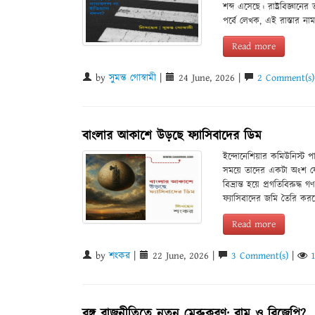
শব্দ এসেছে। রাষ্ট্রবিজ্ঞানে
পর্বে লেখক, এই রাস্তার ন
Read more
by
সুমন্ত গোস্বামী
|
24 June, 2026 |
2 Comment(s)
বাংলার আকাশে উড়ছে ফ্যাসিবাদের ডিম
ইন্দোনেশিয়ার কমিউনিস্ট 
সময়ে তাদের একটা অংশ যে
বিভ্রান্ত হয়ে প্রগতিবিরু
ফ্যাসিবাদের জমি তৈরি কর
Read more
by
শংকর
|
22 June, 2026 |
3 Comment(s)
|
বঙ্গ রাজনীতিতে নতুন মেরুকরণ: বাম ও বিজেপি?