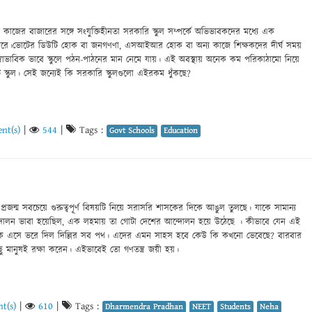
াজের বাজারের সঙ্গে সংযুক্তিহীনতা সরকারি স্কুল সম্পর্কে অভিভাবকদের মধ্যে এক
রে।ভোটের ডিউটি হোক বা জনগণণা, এসআইআর হোক বা অন্য কাজে শিক্ষকদের দীর্ঘ সময়
বাভাবিক ভাবে স্কুলে পঠন-পাঠনের মান নেমে যায়। এই অবস্থায় অনেক কম পরিকাঠামো নিয়ে
 স্কুল। সেই জন্যেই কি সরকারি স্কুলগুলো এইরকম ধুঁকছে?
nt(s)
|
544
|
Tags :
Govt Schools
Education
্রজন্ম সবচেয়ে গুরুত্বপূর্ণ বিষয়টি নিয়ে সরাসরি শাসকের দিকে আঙুল তুলছে। যাকে সামান্য
ন্দোলন ভাবা হয়েছিল, এক লহমায় তা গোটা দেশের আন্দোলন হয়ে উঠেছে । কীভাবে যেন এই
েকে এসে ভরে দিল দিল্লির সব পথ। এদের এমন সাহস হবে কেউ কি কখনো ভেবেছে? বারবার
ু মানুষই রক্ষা করেন। এইভাবেই তো গণতন্ত্র জয়ী হয়।
t(s)
|
610
|
Tags :
Dharmendra Pradhan
NEET
Students
Neha