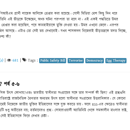
 সিপিআইএম প্রার্থী লাহেক আলিকে গ্রেপ্তার করা হয়েছে। গোদী মিডিয়া বেশ কিছু দিন ধরে
 তিনি এই ভীড়কে উস্কেছেন, অথচ ঘটনা পরম্পরা তা বলে না। এই একই পদ্ধতিতে উমর
র গ্রেপ্তার করা হয়েছিল, পরে কানহাইয়াকে মুক্তি দেওয়া হয়। উমর এখনো জেলে। এরপর
দমন বিল আসছে। এটাও তো সেই ভয় দেখানোই। যখন শাসকদল নিজেরাই ভীড়তন্ত্রকে মদত দিচ্ছে,
শ্য কী?
s)
|
681
|
Tags :
Public Safety Bill
Terrorise
Democracy
Egg Therapy
 পর্ব ৫-৬
 উৎস কোথায়?এবং ভারতীয় স্বাধীনতা সংগ্রামের সঙ্গে তার সম্পর্ক কী ছিল? এই প্রশ্নগুলি
 জাতিরাষ্ট্রে রাজনৈতিক বৈধতার অন্যতম উৎস হলো স্বাধীনতা সংগ্রামের উত্তরাধিকার। যে কোনো
বেই নিজেকে জাতীয় মুক্তির ইতিহাসের সঙ্গে যুক্ত করতে চায়। ফলে RSS-এর ক্ষেত্রেও স্বাধীনতা
টি শুধু অতীতের নয়; বর্তমানেরও প্রশ্ন। সোহরাওয়ার্দী অ্যাভিনিউ থেকে সমকালীন বাংলার রাষ্ট্র,
৬ সেই ইতিহাসকে ফিরে দেখার চেষ্টা।