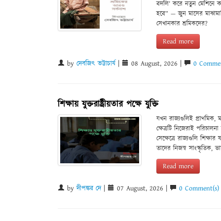
বদলি’ করে নতুন মেশিনে ক
হবে” — জুন মাসের মাঝামা
সেখানকার শ্রমিকদের?
Read more
by
দেবজিৎ ভট্টাচার্য
|
08 August, 2026 |
0 Commen
শিক্ষায় যুক্তরাষ্ট্রীয়তার পক্ষে যুক্তি
যখন রাজ্যগুলিই প্রাথমিক, ম
ক্ষেত্রটি নিজেরাই পরিচাল
সেক্ষেত্রে রাজ্যগুলি শিক
তাদের নিজস্ব সাংস্কৃতিক, 
Read more
by
দীপঙ্কর দে
|
07 August, 2026 |
0 Comment(s)