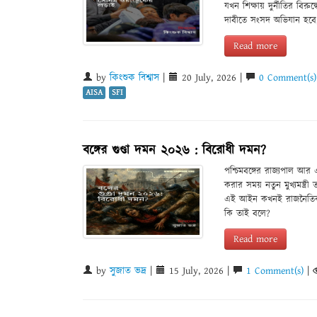
যখন শিক্ষায় দুর্নীতির বিরুদ
দাবীতে সংসদ অভিযান হবে
Read more
by
কিংশুক বিশ্বাস
|
20 July, 2026 |
0 Comment(s)
AISA
SFI
বঙ্গের গুণ্ডা দমন ২০২৬ : বিরোধী দমন?
পশ্চিমবঙ্গের রাজ্যপাল আর 
করার সময় নতুন মুখ্যমন্ত্রী
এই আইন কখনই রাজনৈতিক বির
কি তাই বলে?
Read more
by
সুজাত ভদ্র
|
15 July, 2026 |
1 Comment(s)
|