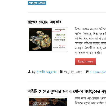
hunger Strike
রাতের চেয়েও অন্ধকার
বিগত কয়েক বছরের পরীক্ষার
পরীক্ষা দিয়েছে, কিন্তু সর
আর্থিক টান, কাজ না পাও
স্মশানে পরিণত হয়েছে ভারতের 
ব্যবস্থার বিরোধিতা করে,
না করলে অন্যায় করছি।
Read more
by
সাত্যকি মজুমদার
|
24 July, 2026 |
0 Comment(
আইটি সেলের কুৎসার জবাব: সোনম ওয়াংচুকের ল
আজ যারা ওয়াংচুককে 'দেশবি
বিরুদ্ধে লড়াই আর বর্তমান