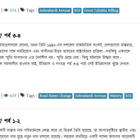
|
554
|
Tags :
Sohrabardi Avenue
RSS
Great Calcutta Killing
 পর্ব ৩-৪
ামাপ্রসাদকে দেখেন, তখন তিনি ১৯৪০-এর দশকের রাজনৈতিক সংকট, দেশভাগের বাস্তবতা,
্রেসের সঙ্গে মতবিরোধ এবং স্বাধীনতা-উত্তর ভারতের রাষ্ট্রগঠনের প্রক্রিয়া—সবকিছু একসঙ্গে
িক স্মৃতি সাধারণত এত ধৈর্যশীল নয়। স্মৃতি বেছে নেয়। কিছু ঘটনাকে উজ্জ্বল করে।
কে সমকালীন বাংলার রাষ্ট্র, ইতিহাস ও গণতন্ত্র পর্ব ৩-৪ পর্বে সেই ইতিহাসকে খুঁজে দেখার
|
629
|
Tags :
Road Name Change
Sohrabardi Avenue
History
RSS
 পর্ব ১-২
রাস্তার নাম পরিবর্তনকে কেন্দ্র করে যে বিতর্ক তৈরি হয়েছে, তা আপাতদৃষ্টিতে স্থানীয় এবং
পুরোনো নাম মুছে নতুন নাম বসানো হয়েছে। শহরের মানচিত্রে একটি শব্দের জায়গায় আরেকটি