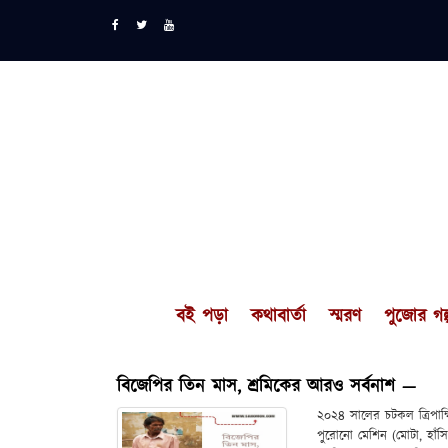
বই পড়া
কথাবার্তা
স্মরণ
পুজোর গল্
বিজেপির তিন মাস, শ্রমিকের আরও সর্বনাশ —
২০২৪ সালের চটকল ত্রিপাক্ষ
পুরোনো মেশিন (মোটা, হাঁস