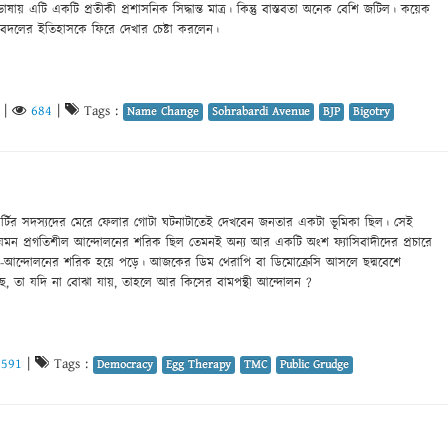
র ভাষায় এটি একটি প্রতীকী প্রশাসনিক সিদ্ধান্ত মাত্র। কিন্তু বাস্তবতা অনেক বেশি জটিল। কয়েক
ামবদলের ইতিহাসকে ফিরে দেখার চেষ্টা করলেন।
|
684
|
Tags :
Name Change
Sohrabardi Avenue
BJP
Bigotry
পার্টির সদস্যদের মেরে ফেলার গোটা ঘটনাটাতেই দেখবেন জনতার একটা ভূমিকা ছিল। সেই
মন প্রগতিশীল আন্দোলনের শরিক ছিল তেমনই অন্য আর একটি অংশ ফ্যাসিবাদীদের প্রচারে
দ্ধ গণ-আন্দোলনের শরিক হয়ে পড়ে। আজকের ডিম থেরাপি বা ডিমোক্রেসি আসলে ছদ্মবেশে
ছে, তা যদি না বোঝা যায়, তাহলে আর কিসের বামপন্থী আন্দোলন ?
1591
|
Tags :
Democracy
Egg Therapy
TMC
Public Grudge