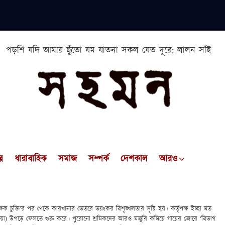
পড়শি যদি আমায় ছুঁতো যম যাতনা সকল যেত দূরে: লালন সাঁই
প
ধারাবাহিক
সমাজ
সম্পর্ক
দেশকাল
আরও
িক চুক্তি’র পর থেকে কারখানার ভেতরে ভয়ংকর বিশৃঙ্খলতার সৃষ্টি হয়। কর্তৃপক্ষ ইচ্ছা মত
িয়া) উপড়ে ফেলতে শুরু করে। পুরোনো শ্রমিকদের আরও মজুরি কমিয়ে গায়ের জোরে ‘বিভাগ