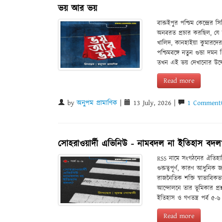
ভয় আর ভয়
বারুইপুর পশ্চিম কেন্দ্রের
অনবরত প্রচার করছিল, যে
খালিদ, কানহাইয়া কুমারদে
পশ্চিমবঙ্গে নতুন গুন্ডা 
তখন এই ভয় দেখানোর উদ্দে
Read more
by
অনুপম প্রামাণিক
|
13 July, 2026 |
1 Comment(
সোহরাওয়ার্দী এভিনিউ - নামবদল না ইতিহাস বদল?
RSS নামে সংগঠনের ঐতিহাসিক
গুরুত্বপূর্ণ, কারণ আধুনিক
রাজনৈতিক শক্তি স্বাভাবিকভা
আন্দোলনে তার ভূমিকার প্রশ্ন
ইতিহাস ও গণতন্ত্র পর্ব ৫-
Read more