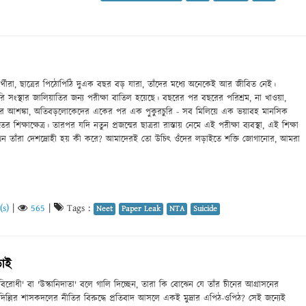
্থীরা, ছাত্রের পিঠোপিঠি দুএক বছর বড় যারা, তাঁদের মধ্যে অনেকেই আর জীবিত নেই।
কারি সংস্থার জালিয়াতির জন্য পরীক্ষা বাতিল হয়েছে। বছরের পর বছরের পরিশ্রম, না খাওয়া,
য়ার আশঙ্কা, অতিবড়লোকেদের একের পর এক পুকুরচুরি - সব মিলিয়ে এক ভয়াবহ মানসিক
শিক্ষাক্ষেত্র। তারপর যদি নতুন প্রজন্মের ছাত্ররা রাস্তায় নেমে এই পরীক্ষা ব্যবস্থা, এই শিক্ষা
 তখন তাঁরা দেশদ্রোহী হয় কী করে? আমাদেরই তো উচিৎ ওঁদের লড়াইতে শক্তি জোগানোর, আমরা
s)
|
565
|
Tags :
Neet
Paper Leak
NTA
Suicide
ড়াই
রোধী' বা 'উস্কানিদাতা' বলে গালি দিচ্ছেন, তারা কি বোঝেন যে তাঁর চীনের আগ্রাসনের
 দিল্লির শাসকদলের নীতির বিরুদ্ধে প্রতিবাদ আসলে একই মুদ্রার এপিঠ-ওপিঠ? সেই জন্যেই